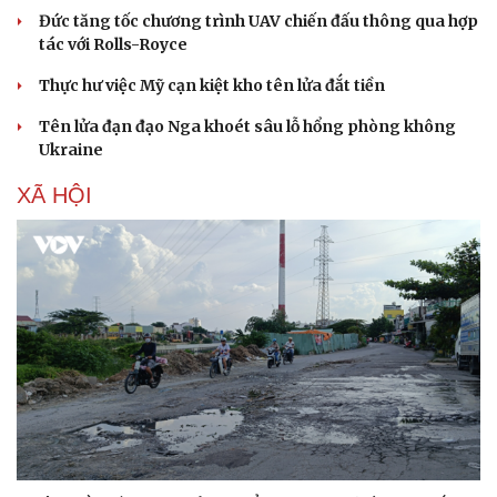
Đức tăng tốc chương trình UAV chiến đấu thông qua hợp
tác với Rolls-Royce
Thể thao
Ô tô - Xe máy
Thực hư việc Mỹ cạn kiệt kho tên lửa đắt tiền
Bóng đá
Ô tô
Tên lửa đạn đạo Nga khoét sâu lỗ hổng phòng không
Lịch thi đấu bóng đá
Xe máy
Ukraine
Thế giới thể thao
Tư vấn
eSports
XÃ HỘI
Hậu trường