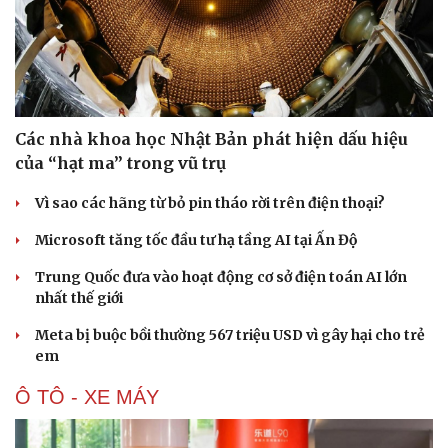
Các nhà khoa học Nhật Bản phát hiện dấu hiệu
của “hạt ma” trong vũ trụ
Doanh nghiệp
Công nghệ
Thông tin doanh nghiệp
Sành điệu
Vì sao các hãng từ bỏ pin tháo rời trên điện thoại?
Doanh nghiệp 24h
Tin Công nghệ
Doanh nhân
Trải nghiệm
Microsoft tăng tốc đầu tư hạ tầng AI tại Ấn Độ
Vì cộng đồng
Chuyển đổi số
Trung Quốc đưa vào hoạt động cơ sở điện toán AI lớn
nhất thế giới
Meta bị buộc bồi thường 567 triệu USD vì gây hại cho trẻ
em
Ô TÔ - XE MÁY