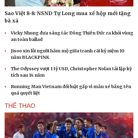
Sao Việt 8-8: NSND Tự Long mua xế hộp mới tặng
bà xã
Vicky Nhung đưa sáng tác Đông Thiên Đức ra khỏi vùng
an toàn ballad
Jisoo xin lỗi người hâm mộ giữa tranh cãi kỷ niệm 10
năm BLACKPINK
The Odyssey vượt 1 tỷ USD, Christopher Nolan tái lập kỳ
tích sau 14 năm
Running Man Vietnam đổi luật gấp vì màn xé bảng tên
quá quyết liệt
THỂ THAO
Văn hóa
Giải trí
Sân khấu - Điện ảnh
Nghệ sĩ
Văn học
Thời trang