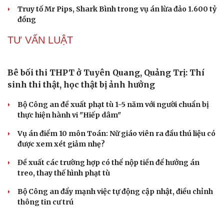
Nóng 24h ngày 9/8: Diễn biến vụ bảo mẫu bạo
hành hai trẻ nhỏ ở TP.HCM
Cải chính
Biên phòng Quảng Trị ngăn chặn vận chuyển hơn 210
kg vật liệu nổ
2 đối tượng lừa đảo hơn 7 tỷ đồng bằng thủ đoạn "vay
đáo hạn ngân hàng"
Tạm giam cha dượng hành hạ, bắt bé gái 11 tuổi quỳ đến
1 giờ sáng
Bị bắt sau khi qua Campuchia mua súng quân dụng để
"phòng thân"
VỤ ÁN
Truy tố tài xế xe tải vụ nữ sinh tử vong ở Vĩnh
Long