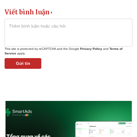
Viết bình luận
This site is protected by reCAPTCHA and the Google
Privacy Policy
and
Terms of
Service
apply.
Gửi tin
Kinh tế
Thị trường
Bất động sản
Giá vàng
Khởi nghiệp
Tiêu dùng
Tỷ giá