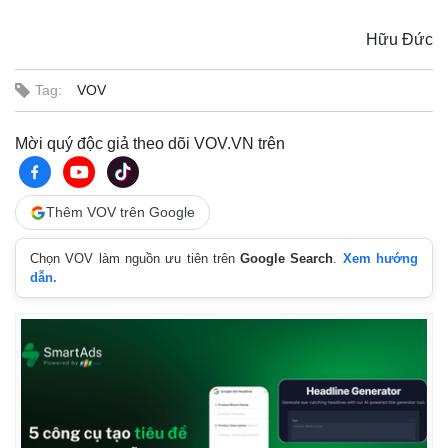
Hữu Đức
Tag:
VOV
Mời quý độc giả theo dõi VOV.VN trên
Thêm VOV trên Google
Chọn VOV làm nguồn ưu tiên trên
Google Search
.
Xem hướng
dẫn.
Thế giới
Multimedia
Quan sát
Video
Cuộc sống đó đây
Ảnh
Hồ sơ
E-Magazine
Infographic