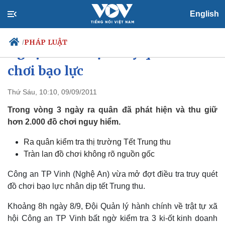
English
PHÁP LUẬT
/
Nghệ An mở đợt truy quét đồ
chơi bạo lực
Thứ Sáu, 10:10, 09/09/2011
Chính trị
Xã hội
Đảng
Tin 24h
Trong vòng 3 ngày ra quân đã phát hiện và thu giữ
Tổ chức nhân sự
Dự báo thời tiết
hơn 2.000 đồ chơi nguy hiểm.
Quốc hội
Giáo dục
Nhận diện sự thật
Dấu ấn VOV
Ra quân kiểm tra thị trường Tết Trung thu
Việc làm
Tràn lan đồ chơi không rõ nguồn gốc
Biển đảo
Công an TP Vinh (Nghệ An) vừa mở đợt điều tra truy quét
đồ chơi bạo lực nhân dịp tết Trung thu.
Khoảng 8h ngày 8/9, Đội Quản lý hành chính về trật tự xã
hội Công an TP Vinh bất ngờ kiểm tra 3 ki-ốt kinh doanh