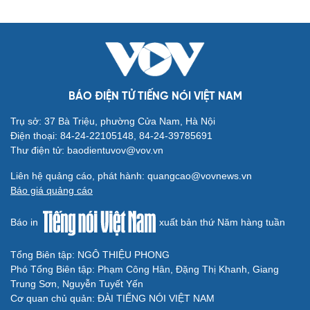
Đối tượng điều hành tổ chức phản động núp bóng tôn
giáo lĩnh án 7 năm 6 tháng tù
Vụ gian lận thi tại Tuyên Quang: Khởi tố thêm 2 người,
nâng tổng số lên 29 bị can
Đoàn Bảo Châu bị phạt 7 năm tù về hành vi tuyên truyền
chống Nhà nước
Truy tố Mr Pips, Shark Bình trong vụ án lừa đảo 1.600 tỷ
đồng
TƯ VẤN LUẬT
Bê bối thi THPT ở Tuyên Quang, Quảng Trị: Thí
sinh thi thật, học thật bị ảnh hưởng
Bộ Công an đề xuất phạt tù 1-5 năm với người chuẩn bị
thực hiện hành vi "Hiếp dâm"