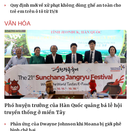
Quy định mới về xử phạt không dùng ghế an toàn cho
trẻ em trên ô tô từ 15/8
VĂN HÓA
Sức khỏe
Đời sống
Dinh dưỡng - món ngon
Nhà đẹp
Cây thuốc
Blog
Sản phụ khoa
Tình yêu - Gia đình
Nhi khoa
Nam khoa
Phó huyện trưởng của Hàn Quốc quảng bá lễ hội
Làm đẹp - giảm cân
truyền thống ở miền Tây
Phòng mạch online
Ăn sạch sống khỏe
Phản ứng của Dwayne Johnson khi Moana bị giới phê
bình chê bai