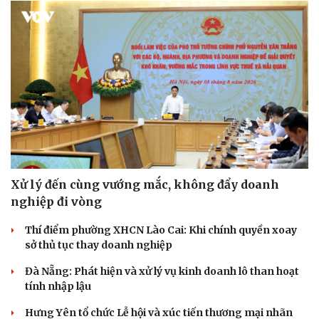
Pháp luật
Quân sự - Quốc phòng
Vụ án
Vũ khí
Tin nóng
Việt Nam
Tư vấn luật
Phân tích
Xử lý đến cùng vướng mắc, không đẩy doanh
nghiệp đi vòng
Thí điểm phường XHCN Lào Cai: Khi chính quyền xoay
sở thủ tục thay doanh nghiệp
Đà Nẵng: Phát hiện và xử lý vụ kinh doanh lô than hoạt
tính nhập lậu
Hưng Yên tổ chức Lễ hội và xúc tiến thương mại nhãn