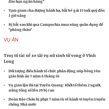
Microsoft tăng tốc đầu tư hạ tầng AI tại Ấn Độ
ChatGPT miễn phí được “cởi trói”, OpenAI thêm loạt
tính năng AI mới
Apple và Samsung áp đảo các đối thủ trong phân khúc
smartphone cao cấp
Bắc Kinh triển khai “nhân viên” robot tại các công viên
TIN NÓNG