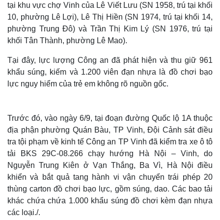
tại khu vực chợ Vinh của Lê Viết Lưu (SN 1958, trú tại khối
10, phường Lê Lợi), Lê Thị Hiền (SN 1974, trú tại khối 14,
phường Trung Đô) và Trần Thị Kim Lý (SN 1976, trú tại
khối Tân Thành, phường Lê Mao).
Tại đây, lực lượng Công an đã phát hiện và thu giữ 961
khẩu súng, kiếm và 1.200 viên đạn nhựa là đồ chơi bạo
lực nguy hiểm của trẻ em không rõ nguồn gốc.
Trước đó, vào ngày 6/9, tại đoạn đường Quốc lộ 1A thuộc
địa phận phường Quán Bàu, TP Vinh, Đội Cảnh sát điều
tra tội phạm về kinh tế Công an TP Vinh đã kiểm tra xe ô tô
tải BKS 29C-08.266 chạy hướng Hà Nội – Vinh, do
Nguyễn Trung Kiên ở Vạn Thắng, Ba Vì, Hà Nội điều
khiển và bắt quả tang hành vi vận chuyển trái phép 20
thùng carton đồ chơi bạo lực, gồm súng, dao. Các bao tải
khác chứa chứa 1.000 khẩu súng đồ chơi kèm đạn nhựa
các loại./.