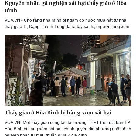
Nguyên nhân gã nghiện sát hại thầy giáo ở Hòa
Bình
VOV.VN - Cho rằng nhà mình bị ngấm do nước mưa hắt từ nhà
thầy giáo T., Đặng Thanh Tùng đã ra tay sát hại người hàng xóm.
Thể thao
Ô tô - Xe máy
Bóng đá
Ô tô
Lịch thi đấu bóng đá
Xe máy
Thế giới thể thao
Tư vấn
eSports
Hậu trường
Thầy giáo ở Hòa Bình bị hàng xóm sát hại
VOV.VN- Một thầy giáo công tác tại trường THPT trên địa bàn TP
Hòa Bình bị hàng xóm sát hại, chính quyền địa phương nhận định
nguyên nhân từ mâu thuẫn giữa 2 gia đình.