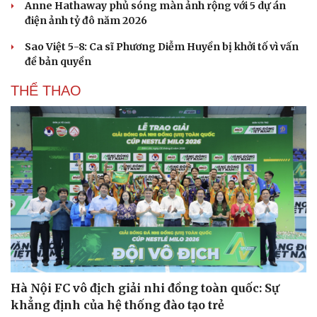
Anne Hathaway phủ sóng màn ảnh rộng với 5 dự án
điện ảnh tỷ đô năm 2026
Sao Việt 5-8: Ca sĩ Phương Diễm Huyền bị khởi tố vì vấn
đề bản quyền
THỂ THAO
Du lịch
Podcast
Tư vấn
Câu chuyện thời sự
Săn Tour
Đọc truyện đêm khuya
Hà Nội FC vô địch giải nhi đồng toàn quốc: Sự
check-in
Cửa sổ tình yêu
Kể chuyện cho bé
khẳng định của hệ thống đào tạo trẻ