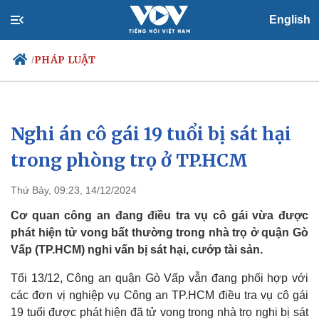
English
PHÁP LUẬT
/
Nghi án cô gái 19 tuổi bị sát hại
Chính trị
Xã hội
Đảng
Tin 24h
trong phòng trọ ở TP.HCM
Tổ chức nhân sự
Dự báo thời tiết
Quốc hội
Giáo dục
Thứ Bảy, 09:23, 14/12/2024
Nhận diện sự thật
Dấu ấn VOV
Việc làm
Cơ quan công an đang điều tra vụ cô gái vừa được
Biển đảo
phát hiện tử vong bất thường trong nhà trọ ở quận Gò
Vấp (TP.HCM) nghi vấn bị sát hại, cướp tài sản.
Tối 13/12, Công an quận Gò Vấp vẫn đang phối hợp với
các đơn vị nghiệp vụ Công an TP.HCM điều tra vụ cô gái
19 tuổi được phát hiện đã tử vong trong nhà trọ nghi bị sát