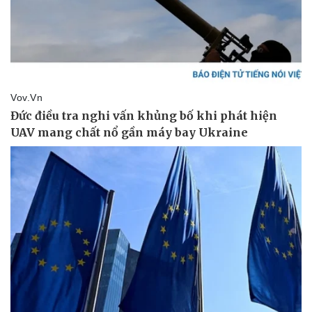
Kinh tế
Thị trường
Bất động sản
Giá vàng
Khởi nghiệp
Tiêu dùng
Tỷ giá
Chứng khoán
Giá cà phê