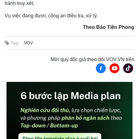
hành truy xét.
Vụ việc đang được công an điều tra, xử lý.
Theo Báo Tiền Phong
Tag:
VOV
Mời quý độc giả theo dõi VOV.VN trên
Thế giới
Multimedia
Quan sát
Video
Cuộc sống đó đây
Ảnh
Hồ sơ
E-Magazine
Infographic