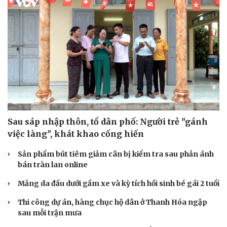
Sau sáp nhập thôn, tổ dân phố: Người trẻ "gánh
Sức khỏe
Đời sống
việc làng", khát khao cống hiến
Dinh dưỡng - món ngon
Nhà đẹp
Cây thuốc
Blog
Sản phẩm bút tiêm giảm cân bị kiểm tra sau phản ánh
Sản phụ khoa
Tình yêu - Gia đình
bán tràn lan online
Nhi khoa
Mảng da đầu dưới gầm xe và kỳ tích hồi sinh bé gái 2 tuổi
Nam khoa
Làm đẹp - giảm cân
Thi công dự án, hàng chục hộ dân ở Thanh Hóa ngập
Phòng mạch online
sau mỗi trận mưa
Ăn sạch sống khỏe