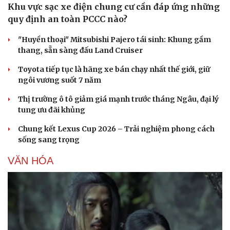
Khu vực sạc xe điện chung cư cần đáp ứng những
quy định an toàn PCCC nào?
"Huyền thoại" Mitsubishi Pajero tái sinh: Khung gầm
thang, sẵn sàng đấu Land Cruiser
Toyota tiếp tục là hãng xe bán chạy nhất thế giới, giữ
ngôi vương suốt 7 năm
Thị trường ô tô giảm giá mạnh trước tháng Ngâu, đại lý
tung ưu đãi khủng
Chung kết Lexus Cup 2026 – Trải nghiệm phong cách
sống sang trọng
VĂN HÓA
Văn hóa
Giải trí
Sân khấu - Điện ảnh
Nghệ sĩ
Văn học
Thời trang
Âm nhạc
Sao Việt
Di sản