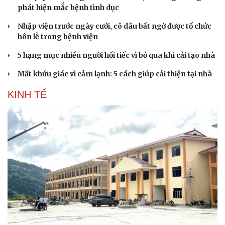
phát hiện mắc bệnh tình dục
Nhập viện trước ngày cưới, cô dâu bất ngờ được tổ chức
hôn lễ trong bệnh viện
5 hạng mục nhiều người hối tiếc vì bỏ qua khi cải tạo nhà
Mất khứu giác vì cảm lạnh: 5 cách giúp cải thiện tại nhà
KINH TẾ
Doanh nghiệp
Công nghệ
Thông tin doanh nghiệp
Sành điệu
Doanh nghiệp 24h
Tin Công nghệ
Doanh nhân
Trải nghiệm
Vì cộng đồng
Chuyển đổi số