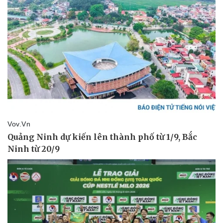
Pháp luật
Quân sự - Quốc phòng
Vụ án
Vũ khí
Tin nóng
Việt Nam
Tư vấn luật
Phân tích