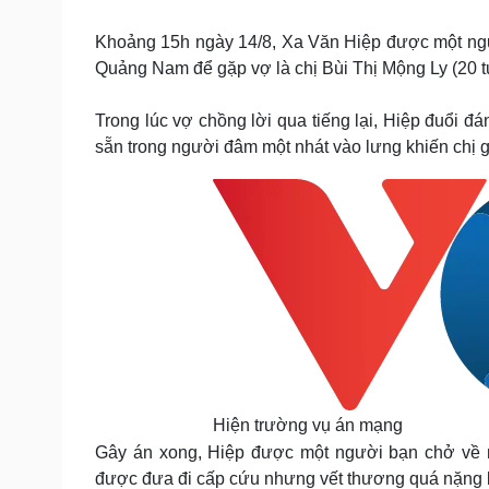
Tin nóng
Việt Nam
Tư vấn luật
Phân tích
Khoảng 15h ngày 14/8, Xa Văn Hiệp được một ngư
Quảng Nam để gặp vợ là chị Bùi Thị Mộng Ly (20 tu
Sức khỏe
Đời sống
Trong lúc vợ chồng lời qua tiếng lại, Hiệp đuổi đ
sẵn trong người đâm một nhát vào lưng khiến chị g
Dinh dưỡng - món ngon
Nhà đẹp
Cây thuốc
Blog
Sản phụ khoa
Tình yêu - Gia đình
Nhi khoa
Nam khoa
Làm đẹp - giảm cân
Phòng mạch online
Ăn sạch sống khỏe
Cải chính
Hiện trường vụ án mạng
Gây án xong, Hiệp được một người bạn chở về n
được đưa đi cấp cứu nhưng vết thương quá nặng 