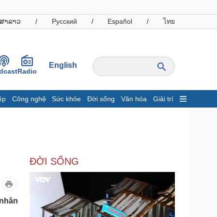
ສາລາວ
/
Русский
/
Español
/
ไทย
English
dcast
Radio
ệp
Công nghệ
Sức khỏe
Đời sống
Văn hóa
Giải trí
inh tế
Thị trường
ất động sản
Giá vàng
hởi nghiệp
Tiêu dùng
Tỷ giá
ĐỜI SỐNG
Chứng khoán
Giá cà phê
oanh nghiệp
Công nghệ
 nhân
hông tin doanh nghiệp
Sành điệu