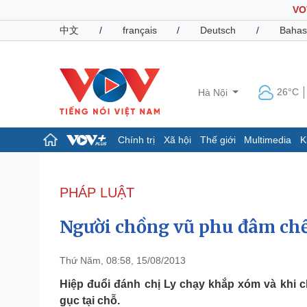
VO
中文
/
français
/
Deutsch
/
Bahas
26°C
Hà Nội
Chính trị
Xã hội
Thế giới
Multimedia
K
Chính trị
Xã hội
Đảng
Tin 24h
PHÁP LUẬT
Tổ chức nhân sự
Dự báo thời tiết
Quốc hội
Giáo dục
Người chồng vũ phu đâm chế
Nhận diện sự thật
Dấu ấn VOV
Việc làm
Biển đảo
Thứ Năm, 08:58, 15/08/2013
Pháp luật
Quân sự - Quốc phòng
Hiệp đuổi đánh chị Ly chạy khắp xóm và khi c
gục tại chỗ.
Vụ án
Vũ khí