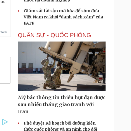
nước tại doanh nghiệp
 ưu.
Giám sát tài sản mã hóa để sớm đưa
Việt Nam ra khỏi "danh sách xám" của
FATF
QUÂN SỰ - QUỐC PHÒNG
Mỹ bác thông tin thiếu hụt đạn dược
sau nhiều tháng giao tranh với
Iran
Phê duyệt Kế hoạch bồi dưỡng kiến
thức quốc phòng và an ninh cho đối