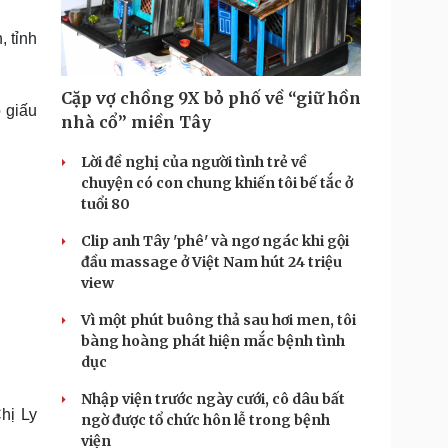
Doanh nghiệp 24h
Tin Công nghệ
Doanh nhân
Trải nghiệm
 tỉnh
ì cộng đồng
Chuyển đổi số
Cặp vợ chồng 9X bỏ phố về “giữ hồn
u lịch
Podcast
o giấu
nhà cổ” miền Tây
Tư vấn
Câu chuyện thời sự
Săn Tour
Đọc truyện đêm khuya
Lời đề nghị của người tình trẻ về
heck-in
Cửa sổ tình yêu
chuyện có con chung khiến tôi bế tắc ở
Kể chuyện cho bé
tuổi 80
Hạt giống tâm hồn
Clip anh Tây 'phê' và ngơ ngác khi gội
đầu massage ở Việt Nam hút 24 triệu
view
Vì một phút buông thả sau hơi men, tôi
bàng hoàng phát hiện mắc bệnh tình
dục
Nhập viện trước ngày cưới, cô dâu bất
hị Ly
ngờ được tổ chức hôn lễ trong bệnh
viện