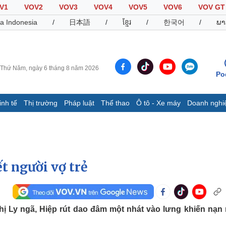
V1
VOV2
VOV3
VOV4
VOV5
VOV6
VOV GT
a Indonesia
/
日本語
/
ខ្មែរ
/
한국어
/
ພາ
Thứ Năm, ngày 6 tháng 8 năm 2026
Po
inh tế
Thị trường
Pháp luật
Thể thao
Ô tô - Xe máy
Doanh nghi
Thế giới
Multimedia
K
Quan sát
Video
B
Cuộc sống đó đây
Ảnh
K
Hồ sơ
E-Magazine
t người vợ trẻ
Infographic
Thể thao
Ô tô - Xe máy
D
hị Ly ngã, Hiệp rút dao đâm một nhát vào lưng khiến nạn
Bóng đá
Ô tô
T