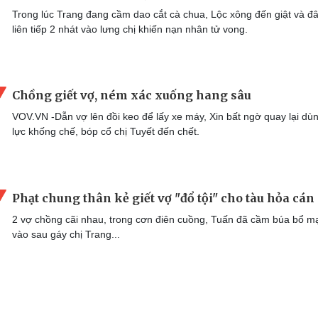
Trong lúc Trang đang cầm dao cắt cà chua, Lộc xông đến giật và đ
liên tiếp 2 nhát vào lưng chị khiến nạn nhân tử vong.
Chồng giết vợ, ném xác xuống hang sâu
VOV.VN -Dẫn vợ lên đồi keo để lấy xe máy, Xin bất ngờ quay lại dù
lực khống chế, bóp cổ chị Tuyết đến chết.
Phạt chung thân kẻ giết vợ "đổ tội" cho tàu hỏa cán
2 vợ chồng cãi nhau, trong cơn điên cuồng, Tuấn đã cầm búa bổ m
vào sau gáy chị Trang...