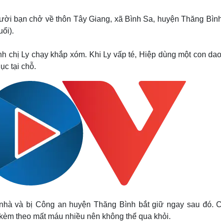
Lịch thi đấu bóng đá
Xe máy
Thế giới thể thao
Tư vấn
ời bạn chở về thôn Tây Giang, xã Bình Sa, huyện Thăng Bình,
eSports
V
ổi).
Hậu trường
Văn hóa
Giải trí
D
ánh chị Ly chạy khắp xóm. Khi Ly vấp té, Hiệp dùng một con da
ục tại chỗ.
Sân khấu - Điện ảnh
Nghệ sĩ
Văn học
Thời trang
Âm nhạc
Sao Việt
c
Di sản
hà và bị Công an huyện Thăng Bình bắt giữ ngay sau đó. C
kèm theo mất máu nhiều nên không thể qua khỏi.