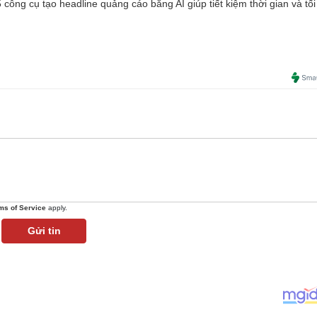
công cụ tạo headline quảng cáo bằng AI giúp tiết kiệm thời gian và tối
ms of Service
apply.
Gửi tin