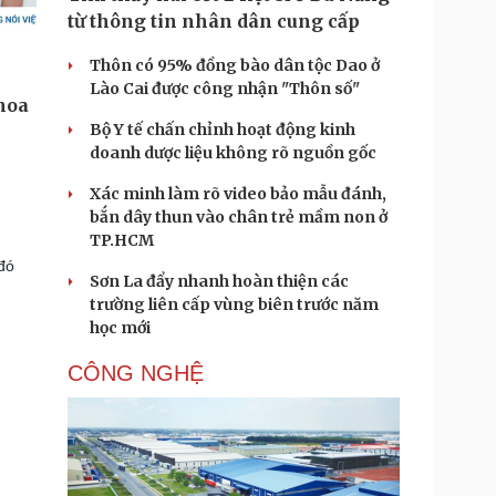
từ thông tin nhân dân cung cấp
Thôn có 95% đồng bào dân tộc Dao ở
Lào Cai được công nhận "Thôn số"
Bộ Y tế chấn chỉnh hoạt động kinh
doanh dược liệu không rõ nguồn gốc
Xác minh làm rõ video bảo mẫu đánh,
bắn dây thun vào chân trẻ mầm non ở
TP.HCM
đó
Sơn La đẩy nhanh hoàn thiện các
trường liên cấp vùng biên trước năm
học mới
CÔNG NGHỆ