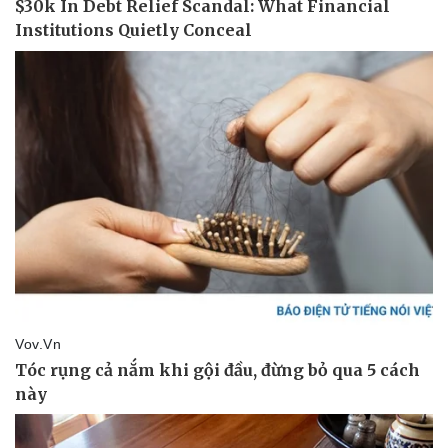
Pháp luật
Quân sự - Quốc phòng
Vụ án
Vũ khí
Tin nóng
Việt Nam
Tư vấn luật
Phân tích