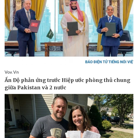
Kinh tế
Thị trường
Bất động sản
Giá vàng
Khởi nghiệp
Tiêu dùng
Tỷ giá
Chứng khoán
Giá cà phê