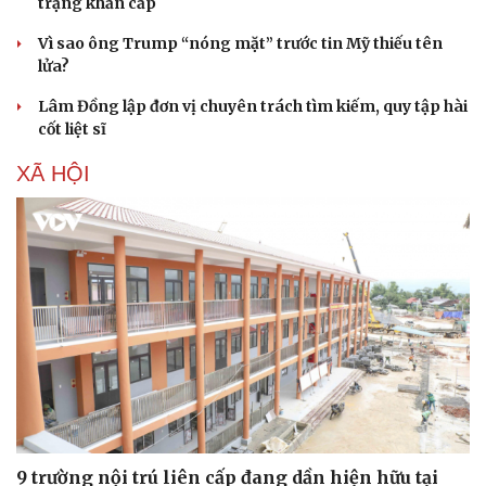
trạng khẩn cấp
Vì sao ông Trump “nóng mặt” trước tin Mỹ thiếu tên
lửa?
Lâm Đồng lập đơn vị chuyên trách tìm kiếm, quy tập hài
cốt liệt sĩ
XÃ HỘI
Sức khỏe
Đời sống
Dinh dưỡng - món ngon
Nhà đẹp
Cây thuốc
Blog
Sản phụ khoa
Tình yêu - Gia đình
Nhi khoa
Nam khoa
9 trường nội trú liên cấp đang dần hiện hữu tại
Làm đẹp - giảm cân