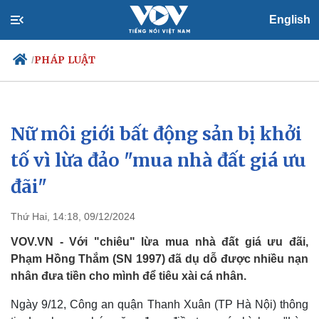
English
PHÁP LUẬT
/
Nữ môi giới bất động sản bị khởi
Chính trị
Xã hội
Đảng
Tin 24h
tố vì lừa đảo "mua nhà đất giá ưu
Tổ chức nhân sự
Dự báo thời tiết
đãi"
Quốc hội
Giáo dục
Nhận diện sự thật
Dấu ấn VOV
Việc làm
Thứ Hai, 14:18, 09/12/2024
Biển đảo
VOV.VN - Với "chiêu" lừa mua nhà đất giá ưu đãi,
Phạm Hồng Thắm (SN 1997) đã dụ dỗ được nhiều nạn
nhân đưa tiền cho mình để tiêu xài cá nhân.
Ngày 9/12, Công an quận Thanh Xuân (TP Hà Nội) thông