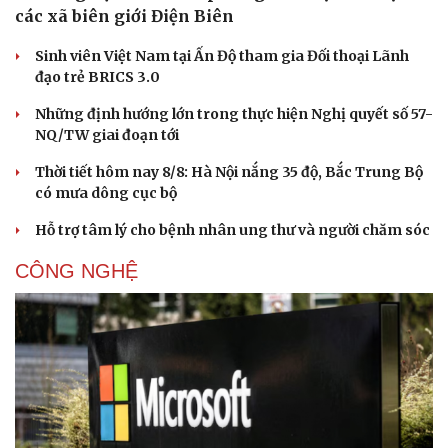
các xã biên giới Điện Biên
Phòng mạch online
Ăn sạch sống khỏe
Sinh viên Việt Nam tại Ấn Độ tham gia Đối thoại Lãnh
đạo trẻ BRICS 3.0
Những định hướng lớn trong thực hiện Nghị quyết số 57-
NQ/TW giai đoạn tới
Thời tiết hôm nay 8/8: Hà Nội nắng 35 độ, Bắc Trung Bộ
có mưa dông cục bộ
Hỗ trợ tâm lý cho bệnh nhân ung thư và người chăm sóc
CÔNG NGHỆ