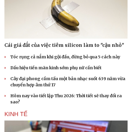
Cái giá đắt của việc tiêm silicon làm to "cậu nhỏ"
Tóc rụng cả nắm khi gội đầu, đừng bỏ qua 5 cách này
Dấu hiệu tiền mãn kinh sớm phụ nữ cần biết
Cây đại phong cầm tấu một bản nhạc suốt 639 năm vừa
chuyển hợp âm thứ 17
Doanh nghiệp
Công nghệ
Hôm nay vào tiết lập Thu 2026: Thời tiết sẽ thay đổi ra
Thông tin doanh nghiệp
Sành điệu
sao?
Doanh nghiệp 24h
Tin Công nghệ
Doanh nhân
Trải nghiệm
KINH TẾ
Vì cộng đồng
Chuyển đổi số