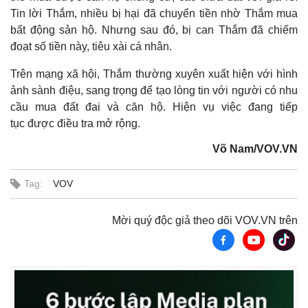
Tin lời Thắm, nhiều bị hại đã chuyển tiền nhờ Thắm mua
bất động sản hộ. Nhưng sau đó, bị can Thắm đã chiếm
đoạt số tiền này, tiêu xài cá nhân.
Trên mạng xã hội, Thắm thường xuyên xuất hiện với hình
ảnh sành điệu, sang trọng để tạo lòng tin với người có nhu
cầu mua đất đai và căn hộ. Hiện vụ việc đang tiếp
tục được điều tra mở rộng.
Võ Nam/VOV.VN
Thế giới
Multimedia
Tag:
VOV
Quan sát
Video
Cuộc sống đó đây
Ảnh
Hồ sơ
E-Magazine
Mời quý độc giả theo dõi VOV.VN trên
Infographic