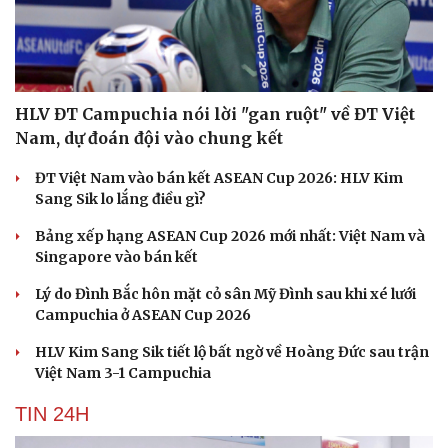
Săn Tour
Đọc truyện đêm khuya
check-in
Cửa sổ tình yêu
Kể chuyện cho bé
Hạt giống tâm hồn
HLV ĐT Campuchia nói lời "gan ruột" về ĐT Việt
Nam, dự đoán đội vào chung kết
ĐT Việt Nam vào bán kết ASEAN Cup 2026: HLV Kim
Sang Sik lo lắng điều gì?
Bảng xếp hạng ASEAN Cup 2026 mới nhất: Việt Nam và
Singapore vào bán kết
Lý do Đình Bắc hôn mặt cỏ sân Mỹ Đình sau khi xé lưới
Campuchia ở ASEAN Cup 2026
HLV Kim Sang Sik tiết lộ bất ngờ về Hoàng Đức sau trận
Việt Nam 3-1 Campuchia
TIN 24H