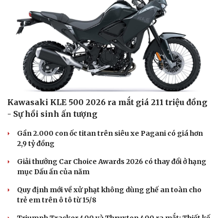
Kawasaki KLE 500 2026 ra mắt giá 211 triệu đồng
- Sự hồi sinh ấn tượng
Gần 2.000 con ốc titan trên siêu xe Pagani có giá hơn
2,9 tỷ đồng
Giải thưởng Car Choice Awards 2026 có thay đổi ở hạng
mục Dấu ấn của năm
Quy định mới về xử phạt không dùng ghế an toàn cho
Văn hóa
Giải trí
trẻ em trên ô tô từ 15/8
Sân khấu - Điện ảnh
Nghệ sĩ
Triumph Tracker 400 và Thruxton 400 ra mắt: Thiết kế