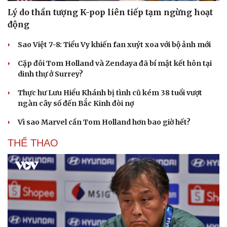
Lý do thần tượng K-pop liên tiếp tạm ngừng hoạt
động
Sao Việt 7-8: Tiểu Vy khiến fan xuýt xoa với bộ ảnh mới
Cặp đôi Tom Holland và Zendaya đã bí mật kết hôn tại
dinh thự ở Surrey?
Thực hư Lưu Hiểu Khánh bị tình cũ kém 38 tuổi vượt
ngàn cây số đến Bắc Kinh đòi nợ
Vì sao Marvel cần Tom Holland hơn bao giờ hết?
THỂ THAO
Du lịch
Podcast
Tư vấn
Câu chuyện thời sự