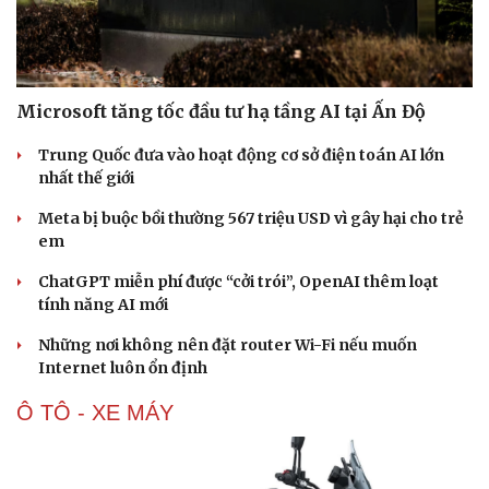
Microsoft tăng tốc đầu tư hạ tầng AI tại Ấn Độ
Trung Quốc đưa vào hoạt động cơ sở điện toán AI lớn
nhất thế giới
Meta bị buộc bồi thường 567 triệu USD vì gây hại cho trẻ
em
ChatGPT miễn phí được “cởi trói”, OpenAI thêm loạt
tính năng AI mới
Những nơi không nên đặt router Wi-Fi nếu muốn
Internet luôn ổn định
Ô TÔ - XE MÁY