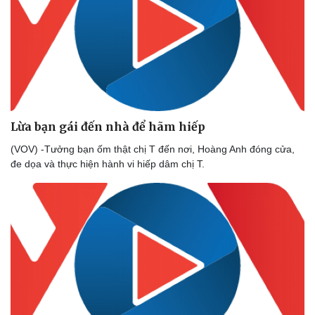
Lừa bạn gái đến nhà để hãm hiếp
Thể thao
Ô tô - Xe máy
(VOV) -Tưởng bạn ốm thật chị T đến nơi, Hoàng Anh đóng cửa,
đe dọa và thực hiện hành vi hiếp dâm chị T.
Bóng đá
Ô tô
Lịch thi đấu bóng đá
Xe máy
Thế giới thể thao
Tư vấn
eSports
Hậu trường