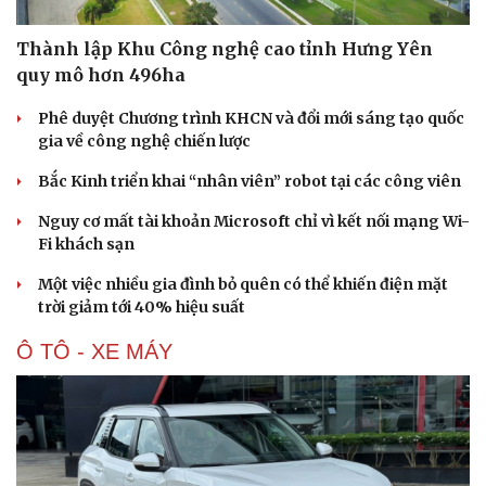
Thành lập Khu Công nghệ cao tỉnh Hưng Yên
quy mô hơn 496ha
Phê duyệt Chương trình KHCN và đổi mới sáng tạo quốc
gia về công nghệ chiến lược
Bắc Kinh triển khai “nhân viên” robot tại các công viên
Nguy cơ mất tài khoản Microsoft chỉ vì kết nối mạng Wi-
Fi khách sạn
Một việc nhiều gia đình bỏ quên có thể khiến điện mặt
trời giảm tới 40% hiệu suất
Văn hóa
Giải trí
Ô TÔ - XE MÁY
Sân khấu - Điện ảnh
Nghệ sĩ
Văn học
Thời trang
Âm nhạc
Sao Việt
Di sản