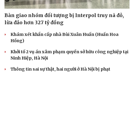
Bàn giao nhóm đối tượng bị Interpol truy nã đỏ,
lừa đảo hơn 327 tỷ đồng
Khám xét khẩn cấp nhà Bùi Xuân Huấn (Huấn Hoa
Hồng)
Khởi tố 2 vụ án xâm phạm quyền sở hữu công nghiệp tại
Ninh Hiệp, Hà Nội
Thông tin sai sự thật, hai người ở Hà Nội bị phạt
Công an Hà Nội liên tiếp bắt giữ nhiều kẻ trộm xe máy
VỤ ÁN