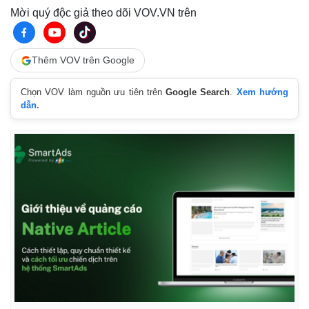
Mời quý độc giả theo dõi VOV.VN trên
Thêm VOV trên Google
Chọn VOV làm nguồn ưu tiên trên
Google Search
.
Xem hướng
dẫn.
Thế giới
Multimedia
Quan sát
Video
Cuộc sống đó đây
Ảnh
Hồ sơ
E-Magazine
Infographic