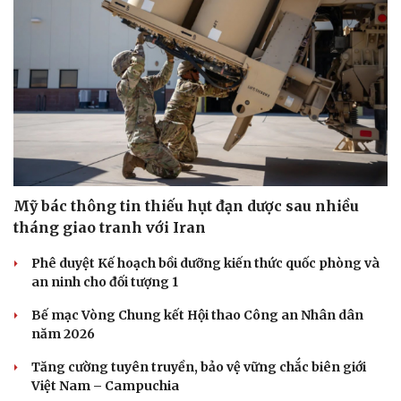
Sức khỏe
Đời sống
Mỹ bác thông tin thiếu hụt đạn dược sau nhiều
Dinh dưỡng - món ngon
Nhà đẹp
tháng giao tranh với Iran
Cây thuốc
Blog
Sản phụ khoa
Tình yêu - Gia đình
Phê duyệt Kế hoạch bồi dưỡng kiến thức quốc phòng và
Nhi khoa
an ninh cho đối tượng 1
Nam khoa
Làm đẹp - giảm cân
Bế mạc Vòng Chung kết Hội thao Công an Nhân dân
Phòng mạch online
năm 2026
Ăn sạch sống khỏe
Tăng cường tuyên truyền, bảo vệ vững chắc biên giới
Việt Nam – Campuchia