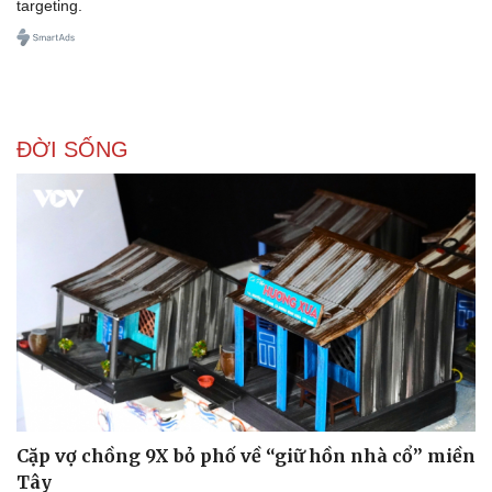
targeting.
ĐỜI SỐNG
Doanh nghiệp
Công nghệ
Thông tin doanh nghiệp
Sành điệu
Doanh nghiệp 24h
Tin Công nghệ
Doanh nhân
Trải nghiệm
Vì cộng đồng
Chuyển đổi số
Cặp vợ chồng 9X bỏ phố về “giữ hồn nhà cổ” miền
Tây