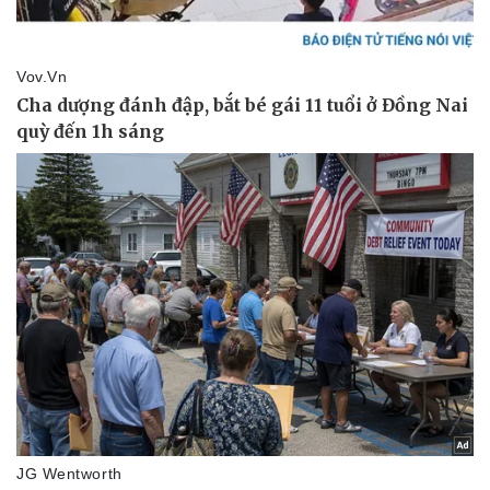
Kinh tế
Thị trường
Bất động sản
Giá vàng
Khởi nghiệp
Tiêu dùng
Tỷ giá
Chứng khoán
Giá cà phê