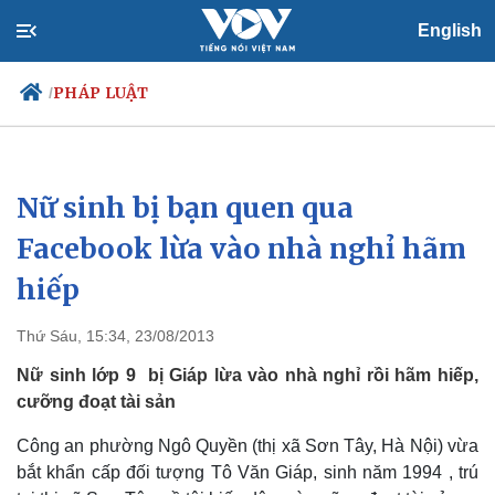
English
PHÁP LUẬT
/
Nữ sinh bị bạn quen qua
Chính trị
Xã hội
Đảng
Tin 24h
Facebook lừa vào nhà nghỉ hãm
Tổ chức nhân sự
Dự báo thời tiết
hiếp
Quốc hội
Giáo dục
Nhận diện sự thật
Dấu ấn VOV
Việc làm
Thứ Sáu, 15:34, 23/08/2013
Biển đảo
Nữ sinh lớp 9 bị Giáp lừa vào nhà nghỉ rồi hãm hiếp,
cưỡng đoạt tài sản
Công an phường Ngô Quyền (thị xã Sơn Tây, Hà Nội) vừa
bắt khẩn cấp đối tượng Tô Văn Giáp, sinh năm 1994 , trú