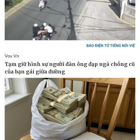
Pháp luật
Quân sự - Quốc phòng
Vụ án
Vũ khí
Tin nóng
Việt Nam
Tư vấn luật
Phân tích