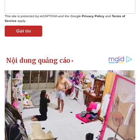
This site is protected by reCAPTCHA and the Google
Privacy Policy
and
Terms of
Service
apply.
Gửi tin