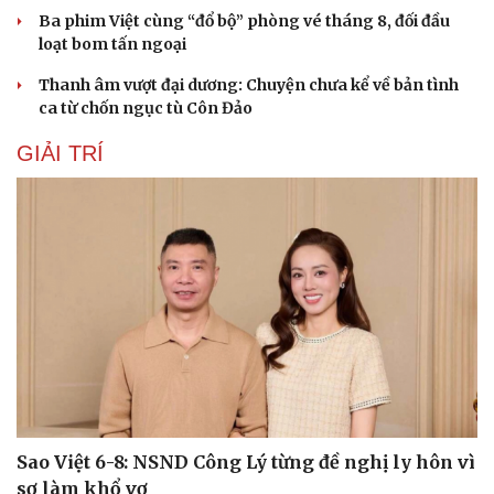
Ba phim Việt cùng “đổ bộ” phòng vé tháng 8, đối đầu
loạt bom tấn ngoại
Thanh âm vượt đại dương: Chuyện chưa kể về bản tình
ca từ chốn ngục tù Côn Đảo
GIẢI TRÍ
Du lịch
Podcast
Tư vấn
Câu chuyện thời sự
Săn Tour
Đọc truyện đêm khuya
check-in
Cửa sổ tình yêu
Kể chuyện cho bé
Hạt giống tâm hồn
Sao Việt 6-8: NSND Công Lý từng đề nghị ly hôn vì
sợ làm khổ vợ