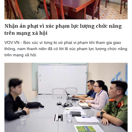
Nhận án phạt vì xúc phạm lực lượng chức năng
trên mạng xã hội
VOV.VN - Bức xúc vì từng bị xử phạt vi phạm khi tham gia giao
thông, nam thanh niên đã có lời lẽ xúc phạm lực lượng chức năng
trên mạng xã hội.
Du lịch
Podcast
Tư vấn
Câu chuyện thời sự
Săn Tour
Đọc truyện đêm khuya
check-in
Cửa sổ tình yêu
Kể chuyện cho bé
Hạt giống tâm hồn