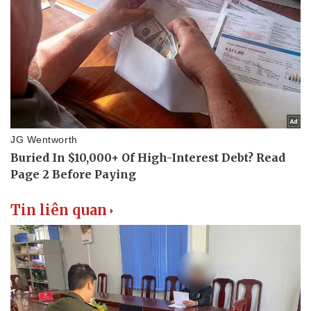
Cây thuốc
Blog
Sản phụ khoa
Tình yêu - Gia đình
Nhi khoa
Nam khoa
Làm đẹp - giảm cân
Phòng mạch online
Ăn sạch sống khỏe
Tin liên quan