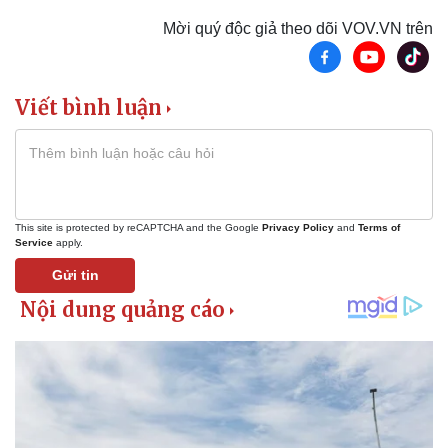
Bất động sản
Giá vàng
Mời quý độc giả theo dõi VOV.VN trên
Khởi nghiệp
Tiêu dùng
Tỷ giá
Chứng khoán
Giá cà phê
Viết bình luận
This site is protected by reCAPTCHA and the Google
Privacy Policy
and
Terms of
Service
apply.
Gửi tin