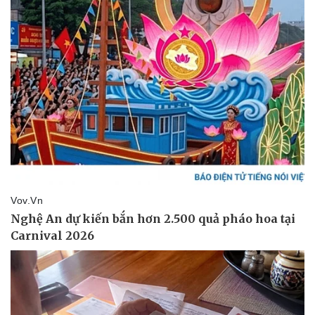
Sức khỏe
Đời sống
Dinh dưỡng - món ngon
Nhà đẹp