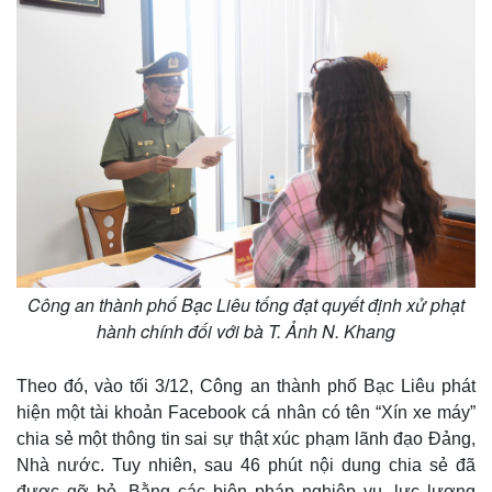
Công an thành phố Bạc Liêu tống đạt quyết định xử phạt
hành chính đối với bà T. Ảnh N. Khang
Thế giới
Multimedia
Theo đó, vào tối 3/12, Công an thành phố Bạc Liêu phát
Quan sát
Video
hiện một tài khoản Facebook cá nhân có tên “Xín xe máy”
Cuộc sống đó đây
Ảnh
chia sẻ một thông tin sai sự thật xúc phạm lãnh đạo Đảng,
Hồ sơ
E-Magazine
Infographic
Nhà nước. Tuy nhiên, sau 46 phút nội dung chia sẻ đã
được gỡ bỏ. Bằng các biện pháp nghiệp vụ, lực lượng