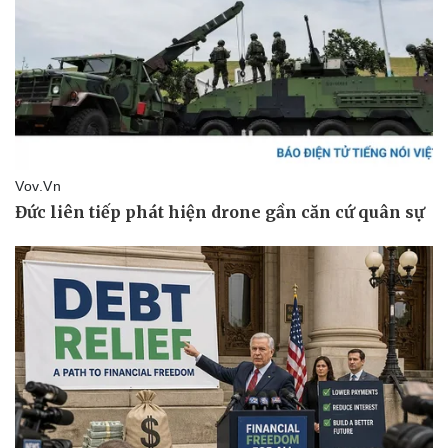
Pháp luật
Quân sự - Quốc phòng
Vụ án
Vũ khí
Tin nóng
Việt Nam
Tư vấn luật
Phân tích