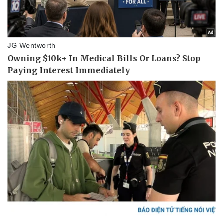
Thể thao
Ô tô - Xe máy
Bóng đá
Ô tô
Lịch thi đấu bóng đá
Xe máy
Thế giới thể thao
Tư vấn
eSports
Hậu trường