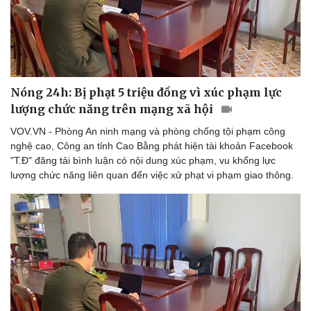
Nóng 24h: Bị phạt 5 triệu đồng vì xúc phạm lực
lượng chức năng trên mạng xã hội
Văn hóa
Giải trí
Sân khấu - Điện ảnh
Nghệ sĩ
VOV.VN - Phòng An ninh mạng và phòng chống tội phạm công
Văn học
Thời trang
nghệ cao, Công an tỉnh Cao Bằng phát hiện tài khoản Facebook
Âm nhạc
Sao Việt
"T.Đ" đăng tải bình luận có nội dung xúc phạm, vu khống lực
Di sản
lượng chức năng liên quan đến việc xử phạt vi phạm giao thông.