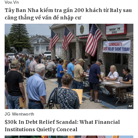
Doanh nghiệp
Công nghệ
Thông tin doanh nghiệp
Sành điệu
Doanh nghiệp 24h
Tin Công nghệ
Doanh nhân
Trải nghiệm
Vì cộng đồng
Chuyển đổi số