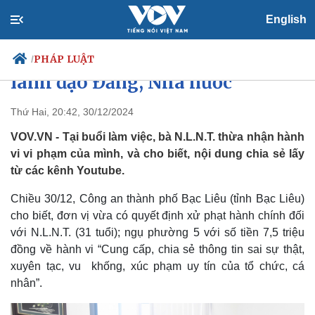
English
Phạt 7,5 triệu đồng vì chia sẻ
thông tin sai sự thật xúc phạm
PHÁP LUẬT
/
lãnh đạo Đảng, Nhà nước
Thứ Hai, 20:42, 30/12/2024
Chính trị
Xã hội
VOV.VN - Tại buổi làm việc, bà N.L.N.T. thừa nhận hành
Đảng
Tin 24h
vi vi phạm của mình, và cho biết, nội dung chia sẻ lấy
Tổ chức nhân sự
Dự báo thời tiết
từ các kênh Youtube.
Quốc hội
Giáo dục
Nhận diện sự thật
Dấu ấn VOV
Chiều 30/12, Công an thành phố Bạc Liêu (tỉnh Bạc Liêu)
Việc làm
cho biết, đơn vị vừa có quyết định xử phạt hành chính đối
Biển đảo
với N.L.N.T. (31 tuổi); ngụ phường 5 với số tiền 7,5 triệu
đồng về hành vi “Cung cấp, chia sẻ thông tin sai sự thật,
xuyên tạc, vu khống, xúc phạm uy tín của tổ chức, cá
nhân”.