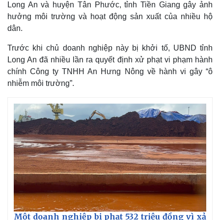
Long An và huyện Tân Phước, tỉnh Tiền Giang gây ảnh
hưởng môi trường và hoạt động sản xuất của nhiều hộ
dân.
Trước khi chủ doanh nghiệp này bị khởi tố, UBND tỉnh
Long An đã nhiều lần ra quyết định xử phạt vi phạm hành
chính Công ty TNHH An Hưng Nông về hành vi gây “ô
nhiễm môi trường”.
Thế giới
Multimedia
Quan sát
Video
Cuộc sống đó đây
Ảnh
Hồ sơ
E-Magazine
Infographic
Một doanh nghiệp bị phạt 532 triệu đồng vì xả