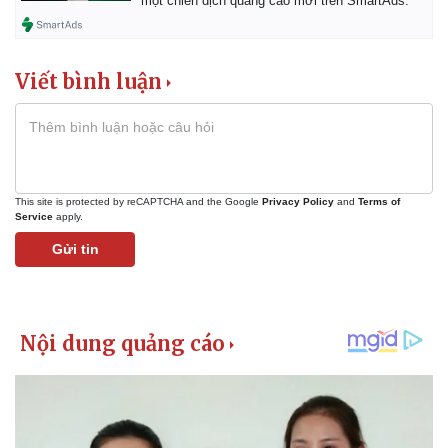
một chiến dịch quảng cáo mới trên SmartAds.
Viết bình luận
Kinh tế
Thị trường
This site is protected by reCAPTCHA and the Google
Privacy Policy
and
Terms of
Bất động sản
Giá vàng
Service
apply.
Khởi nghiệp
Tiêu dùng
Gửi tin
Tỷ giá
Chứng khoán
Giá cà phê