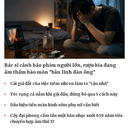
Doanh nghiệp
Công nghệ
Thông tin doanh nghiệp
Sành điệu
Doanh nghiệp 24h
Tin Công nghệ
Doanh nhân
Trải nghiệm
Vì cộng đồng
Chuyển đổi số
Bác sĩ cảnh báo phim người lớn, rượu bia đang
âm thầm bào mòn "bản lĩnh đàn ông"
Cái giá đắt của việc tiêm silicon làm to "cậu nhỏ"
Tóc rụng cả nắm khi gội đầu, đừng bỏ qua 5 cách này
Dấu hiệu tiền mãn kinh sớm phụ nữ cần biết
Cây đại phong cầm tấu một bản nhạc suốt 639 năm vừa
chuyển hợp âm thứ 17