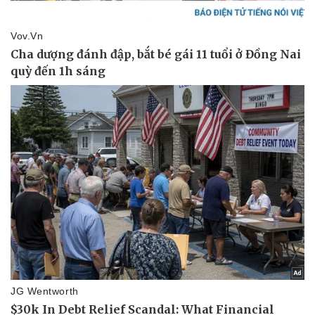
Pháp luật
Quân sự - Quốc phòng
Vụ án
Vũ khí
Tin nóng
Việt Nam
Tư vấn luật
Phân tích