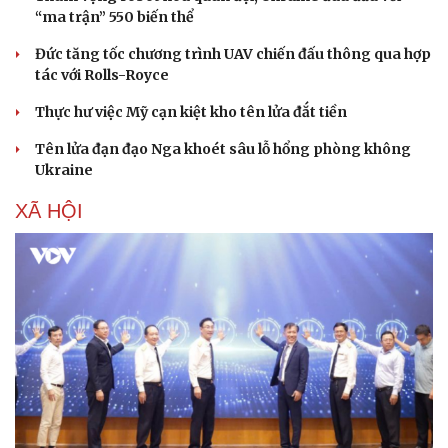
“ma trận” 550 biến thể
Đức tăng tốc chương trình UAV chiến đấu thông qua hợp
tác với Rolls-Royce
Sức khỏe
Đời sống
Thực hư việc Mỹ cạn kiệt kho tên lửa đắt tiền
Dinh dưỡng - món ngon
Nhà đẹp
Tên lửa đạn đạo Nga khoét sâu lỗ hổng phòng không
Cây thuốc
Blog
Ukraine
Sản phụ khoa
Tình yêu - Gia đình
Nhi khoa
XÃ HỘI
Nam khoa
Làm đẹp - giảm cân
Phòng mạch online
Ăn sạch sống khỏe