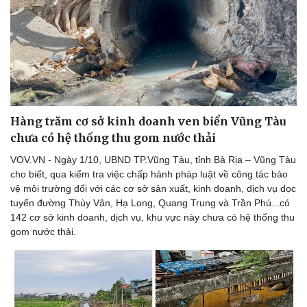
Thể thao
Ô tô - Xe máy
Bóng đá
Ô tô
Hàng trăm cơ sở kinh doanh ven biển Vũng Tàu
Lịch thi đấu bóng đá
Xe máy
chưa có hệ thống thu gom nước thải
Thế giới thể thao
Tư vấn
eSports
VOV.VN - Ngày 1/10, UBND TP.Vũng Tàu, tỉnh Bà Rịa – Vũng Tàu
Hậu trường
cho biết, qua kiểm tra việc chấp hành pháp luật về công tác bảo
vệ môi trường đối với các cơ sở sản xuất, kinh doanh, dịch vụ dọc
tuyến đường Thùy Vân, Hạ Long, Quang Trung và Trần Phú...có
142 cơ sở kinh doanh, dịch vụ, khu vực này chưa có hệ thống thu
gom nước thải.