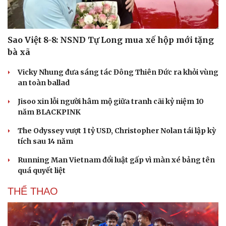
Sao Việt 8-8: NSND Tự Long mua xế hộp mới tặng
bà xã
Vicky Nhung đưa sáng tác Đông Thiên Đức ra khỏi vùng
Du lịch
Podcast
an toàn ballad
Tư vấn
Câu chuyện thời sự
Săn Tour
Đọc truyện đêm khuya
Jisoo xin lỗi người hâm mộ giữa tranh cãi kỷ niệm 10
check-in
Cửa sổ tình yêu
năm BLACKPINK
Kể chuyện cho bé
Hạt giống tâm hồn
The Odyssey vượt 1 tỷ USD, Christopher Nolan tái lập kỳ
tích sau 14 năm
Running Man Vietnam đổi luật gấp vì màn xé bảng tên
quá quyết liệt
THỂ THAO