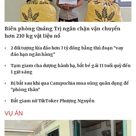
Biên phòng Quảng Trị ngăn chặn vận chuyển
hơn 210 kg vật liệu nổ
2 đối tượng lừa đảo hơn 7 tỷ đồng bằng thủ đoạn "vay
đáo hạn ngân hàng"
Tạm giam cha dượng hành hạ, bắt bé gái 11 tuổi quỳ đến
1 giờ sáng
Bị bắt sau khi qua Campuchia mua súng quân dụng để
"phòng thân"
Bắt giam nữ TikToker Phượng Nguyễn
VỤ ÁN