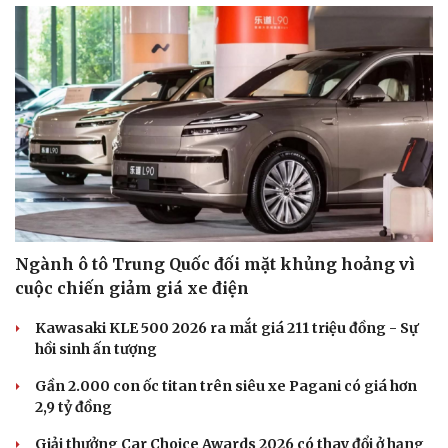
Văn hóa
Giải trí
Sân khấu - Điện ảnh
Nghệ sĩ
Văn học
Thời trang
Âm nhạc
Sao Việt
Di sản
Ngành ô tô Trung Quốc đối mặt khủng hoảng vì
cuộc chiến giảm giá xe điện
Kawasaki KLE 500 2026 ra mắt giá 211 triệu đồng - Sự
hồi sinh ấn tượng
Gần 2.000 con ốc titan trên siêu xe Pagani có giá hơn
2,9 tỷ đồng
Giải thưởng Car Choice Awards 2026 có thay đổi ở hạng