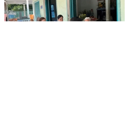
Truy tố tài xế xe tải vụ nữ sinh tử vong ở Vĩnh
Long
Đối tượng điều hành tổ chức phản động núp bóng tôn
giáo lĩnh án 7 năm 6 tháng tù
Vụ gian lận thi tại Tuyên Quang: Khởi tố thêm 2 người,
nâng tổng số lên 29 bị can
Đoàn Bảo Châu bị phạt 7 năm tù về hành vi tuyên truyền
chống Nhà nước
Truy tố Mr Pips, Shark Bình trong vụ án lừa đảo 1.600 tỷ