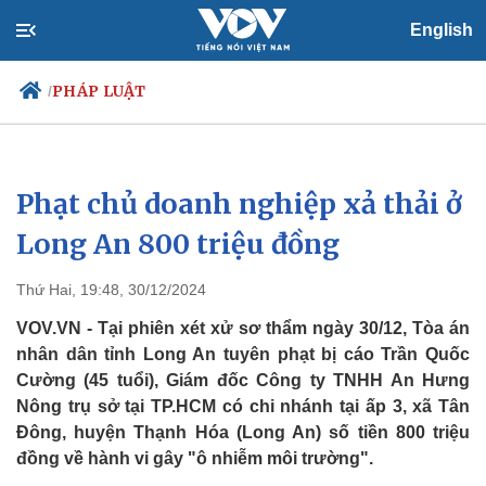
English
PHÁP LUẬT
/
Phạt chủ doanh nghiệp xả thải ở
Chính trị
Xã hội
Đảng
Tin 24h
Long An 800 triệu đồng
Tổ chức nhân sự
Dự báo thời tiết
Quốc hội
Giáo dục
Thứ Hai, 19:48, 30/12/2024
Nhận diện sự thật
Dấu ấn VOV
Việc làm
VOV.VN - Tại phiên xét xử sơ thẩm ngày 30/12, Tòa án
Biển đảo
nhân dân tỉnh Long An tuyên phạt bị cáo Trần Quốc
Cường (45 tuổi), Giám đốc Công ty TNHH An Hưng
Nông trụ sở tại TP.HCM có chi nhánh tại ấp 3, xã Tân
Đông, huyện Thạnh Hóa (Long An) số tiền 800 triệu
đồng về hành vi gây "ô nhiễm môi trường".