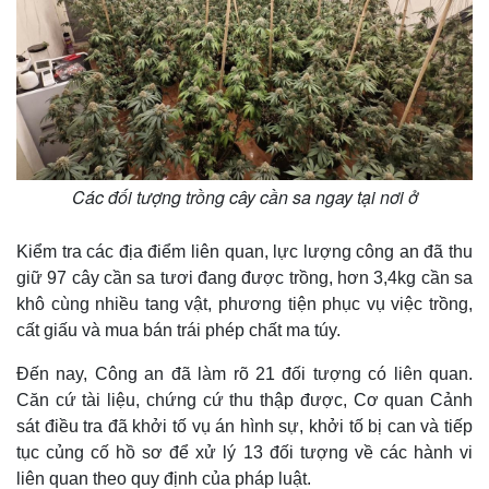
Các đối tượng trồng cây cần sa ngay tại nơi ở
Thế giới
Multimedia
Kiểm tra các địa điểm liên quan, lực lượng công an đã thu
Quan sát
Video
giữ 97 cây cần sa tươi đang được trồng, hơn 3,4kg cần sa
Cuộc sống đó đây
Ảnh
khô cùng nhiều tang vật, phương tiện phục vụ việc trồng,
Hồ sơ
E-Magazine
cất giấu và mua bán trái phép chất ma túy.
Infographic
Đến nay, Công an đã làm rõ 21 đối tượng có liên quan.
Căn cứ tài liệu, chứng cứ thu thập được, Cơ quan Cảnh
sát điều tra đã khởi tố vụ án hình sự, khởi tố bị can và tiếp
tục củng cố hồ sơ để xử lý 13 đối tượng về các hành vi
liên quan theo quy định của pháp luật.