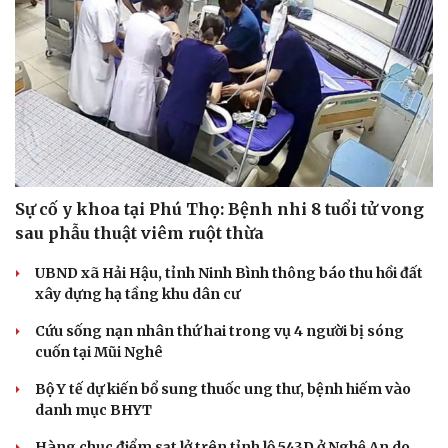
Sự cố y khoa tại Phú Thọ: Bệnh nhi 8 tuổi tử vong
sau phẫu thuật viêm ruột thừa
Cải chính
UBND xã Hải Hậu, tỉnh Ninh Bình thông báo thu hồi đất
xây dựng hạ tầng khu dân cư
Cứu sống nạn nhân thứ hai trong vụ 4 người bị sóng
cuốn tại Mũi Nghê
Bộ Y tế dự kiến bổ sung thuốc ung thư, bệnh hiếm vào
danh mục BHYT
Hàng chục điểm sạt lở trên tỉnh lộ 543D ở Nghệ An do