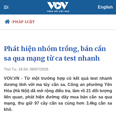
English
PHÁP LUẬT
/
Phát hiện nhóm trồng, bán cần
Chính trị
Xã hội
Đảng
Tin 24h
sa qua mạng từ ca test nhanh
Tổ chức nhân sự
Dự báo thời tiết
Quốc hội
Giáo dục
Thứ Tư, 16:54, 08/07/2026
Nhận diện sự thật
Dấu ấn VOV
Việc làm
VOV.VN - Từ một trường hợp có kết quả test nhanh
Biển đảo
dương tính với ma túy cần sa, Công an phường Yên
Hòa (Hà Nội) đã mở rộng điều tra, làm rõ 21 đối tượng
liên quan, phát hiện đường dây mua bán cần sa qua
mạng, thu giữ 97 cây cần sa cùng hơn 3,4kg cần sa
khô.