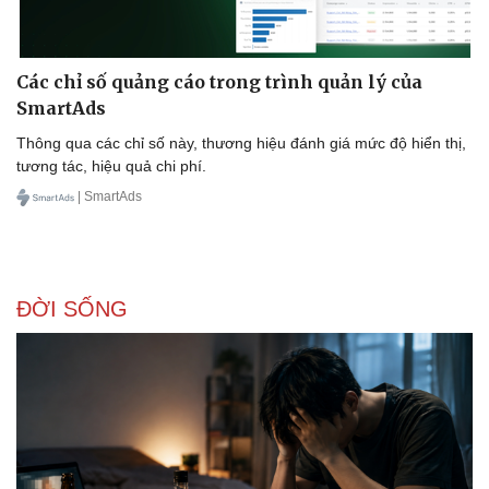
Các chỉ số quảng cáo trong trình quản lý của
SmartAds
Thông qua các chỉ số này, thương hiệu đánh giá mức độ hiển thị,
tương tác, hiệu quả chi phí.
| SmartAds
Doanh nghiệp
Công nghệ
Thông tin doanh nghiệp
Sành điệu
Doanh nghiệp 24h
Tin Công nghệ
Doanh nhân
Trải nghiệm
ĐỜI SỐNG
Vì cộng đồng
Chuyển đổi số