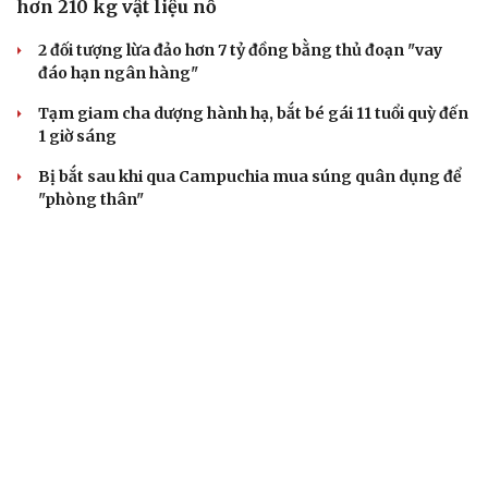
hơn 210 kg vật liệu nổ
2 đối tượng lừa đảo hơn 7 tỷ đồng bằng thủ đoạn "vay
đáo hạn ngân hàng"
Tạm giam cha dượng hành hạ, bắt bé gái 11 tuổi quỳ đến
1 giờ sáng
Bị bắt sau khi qua Campuchia mua súng quân dụng để
"phòng thân"
Bắt giam nữ TikToker Phượng Nguyễn
VỤ ÁN