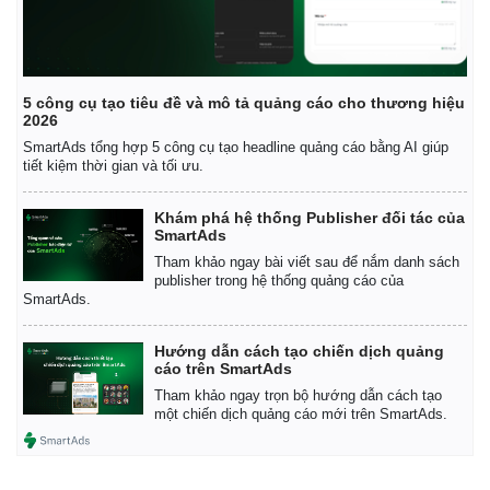
5 công cụ tạo tiêu đề và mô tả quảng cáo cho thương hiệu
2026
SmartAds tổng hợp 5 công cụ tạo headline quảng cáo bằng AI giúp
tiết kiệm thời gian và tối ưu.
Khám phá hệ thống Publisher đối tác của
Kinh tế
Thị trường
SmartAds
Bất động sản
Giá vàng
Tham khảo ngay bài viết sau để nắm danh sách
Khởi nghiệp
Tiêu dùng
publisher trong hệ thống quảng cáo của
SmartAds.
Tỷ giá
Chứng khoán
Giá cà phê
Hướng dẫn cách tạo chiến dịch quảng
cáo trên SmartAds
Tham khảo ngay trọn bộ hướng dẫn cách tạo
một chiến dịch quảng cáo mới trên SmartAds.