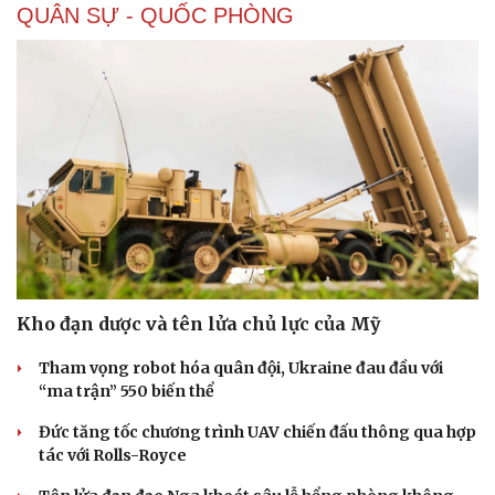
QUÂN SỰ - QUỐC PHÒNG
Sức khỏe
Đời sống
Dinh dưỡng - món ngon
Nhà đẹp
Cây thuốc
Blog
Sản phụ khoa
Tình yêu - Gia đình
Nhi khoa
Kho đạn dược và tên lửa chủ lực của Mỹ
Nam khoa
Làm đẹp - giảm cân
Tham vọng robot hóa quân đội, Ukraine đau đầu với
Phòng mạch online
“ma trận” 550 biến thể
Ăn sạch sống khỏe
Đức tăng tốc chương trình UAV chiến đấu thông qua hợp
tác với Rolls-Royce