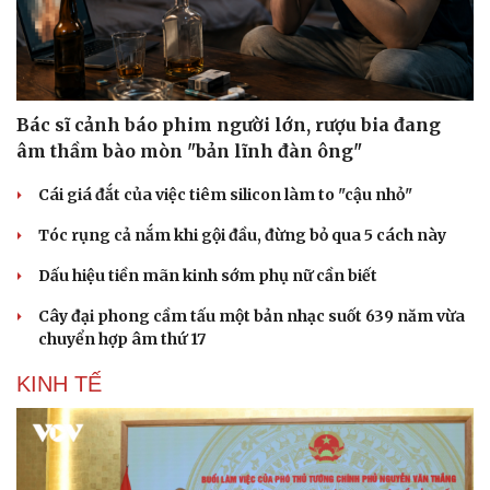
Bác sĩ cảnh báo phim người lớn, rượu bia đang
âm thầm bào mòn "bản lĩnh đàn ông"
Cái giá đắt của việc tiêm silicon làm to "cậu nhỏ"
Tóc rụng cả nắm khi gội đầu, đừng bỏ qua 5 cách này
Dấu hiệu tiền mãn kinh sớm phụ nữ cần biết
Cây đại phong cầm tấu một bản nhạc suốt 639 năm vừa
chuyển hợp âm thứ 17
KINH TẾ