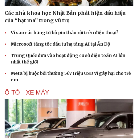
Các nhà khoa học Nhật Bản phát hiện dấu hiệu
của “hạt ma” trong vũ trụ
Vì sao các hãng từ bỏ pin tháo rời trên điện thoại?
Microsoft tăng tốc đầu tư hạ tầng AI tại Ấn Độ
Trung Quốc đưa vào hoạt động cơ sở điện toán AI lớn
nhất thế giới
Meta bị buộc bồi thường 567 triệu USD vì gây hại cho trẻ
Văn hóa
Giải trí
em
Sân khấu - Điện ảnh
Nghệ sĩ
Ô TÔ - XE MÁY
Văn học
Thời trang
Âm nhạc
Sao Việt
Di sản