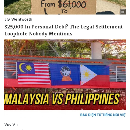
Pháp luật
Quân sự - Quốc phòng
Vụ án
Vũ khí
Tin nóng
Việt Nam
Tư vấn luật
Phân tích