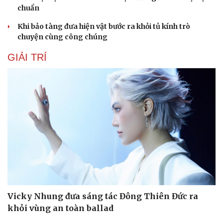
chuẩn
Khi bảo tàng đưa hiện vật bước ra khỏi tủ kính trò
chuyện cùng công chúng
GIẢI TRÍ
Du lịch
Podcast
Tư vấn
Câu chuyện thời sự
Săn Tour
Đọc truyện đêm khuya
check-in
Cửa sổ tình yêu
Kể chuyện cho bé
Hạt giống tâm hồn
Vicky Nhung đưa sáng tác Đông Thiên Đức ra
khỏi vùng an toàn ballad