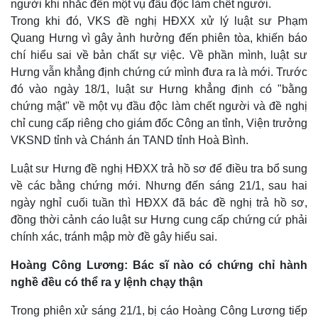
người khi nhắc đến một vụ đầu độc làm chết người.
Trong khi đó, VKS đề nghị HĐXX xử lý luật sư Phạm
Quang Hưng vì gây ảnh hưởng đến phiên tòa, khiến báo
chí hiểu sai về bản chất sự việc. Về phần mình, luật sư
Hưng vẫn khẳng định chứng cứ mình đưa ra là mới. Trước
đó vào ngày 18/1, luật sư Hưng khẳng định có "bằng
chứng mật" về một vụ đầu độc làm chết người và đề nghị
chỉ cung cấp riêng cho giám đốc Công an tỉnh, Viện trưởng
VKSND tỉnh và Chánh án TAND tỉnh Hoà Bình.
Luật sư Hưng đề nghị HĐXX trả hồ sơ để điều tra bổ sung
về các bằng chứng mới. Nhưng đến sáng 21/1, sau hai
ngày nghỉ cuối tuần thì HĐXX đã bác đề nghị trả hồ sơ,
đồng thời cảnh cáo luật sư Hưng cung cấp chứng cứ phải
chính xác, tránh mập mờ đề gây hiểu sai.
Hoàng Công Lương: Bác sĩ nào có chứng chỉ hành
nghề đều có thể ra y lệnh chạy thận
Trong phiên xử sáng 21/1, bị cáo Hoàng Công Lương tiếp