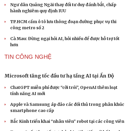
Campuchia vòng bảng ASEAN Cup 2026
Giá vé ĐT Việt Nam bán kết ASEAN Cup 2026 có mệnh
giá bao nhiêu?
Đình Bắc và Xuân Son tỏa sáng, Việt Nam tiến vào bán
kết ASEAN Cup 2026
Kết quả ASEAN Cup 2026 hôm nay 7/8: Singapore và
Việt Nam vào bán kết
Kết quả ASEAN Cup 2026 tối 7-8: Đình Bắc rực sáng, ĐT
Việt Nam thắng dễ Campuchia
TIN 24H