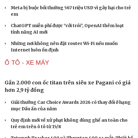
Ngư dân Quảng Ngãi thay đổi tư duy đánh bắt, chấp
hành nghiêm quy định IUU
CÔNG NGHỆ
Văn hóa
Giải trí
Sân khấu - Điện ảnh
Nghệ sĩ
Văn học
Thời trang
Âm nhạc
Sao Việt
Di sản
Microsoft tăng tốc đầu tư hạ tầng AI tại Ấn Độ
Trung Quốc đưa vào hoạt động cơ sở điện toán AI lớn
nhất thế giới