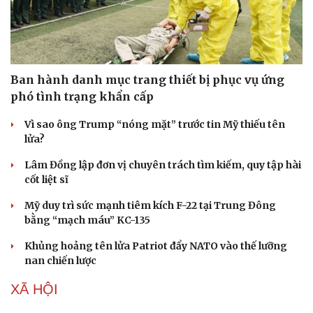
Ban hành danh mục trang thiết bị phục vụ ứng
phó tình trạng khẩn cấp
Vì sao ông Trump “nóng mặt” trước tin Mỹ thiếu tên
lửa?
Lâm Đồng lập đơn vị chuyên trách tìm kiếm, quy tập hài
cốt liệt sĩ
Mỹ duy trì sức mạnh tiêm kích F-22 tại Trung Đông
bằng “mạch máu” KC-135
Khủng hoảng tên lửa Patriot đẩy NATO vào thế lưỡng
nan chiến lược
XÃ HỘI