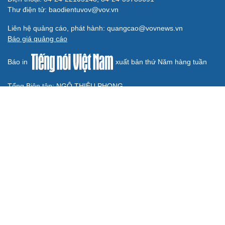
Long
Đối tượng điều hành tổ chức phản động núp bóng tôn
giáo lĩnh án 7 năm 6 tháng tù
Vụ gian lận thi tại Tuyên Quang: Khởi tố thêm 2 người,
nâng tổng số lên 29 bị can
Đoàn Bảo Châu bị phạt 7 năm tù về hành vi tuyên truyền
chống Nhà nước
Truy tố Mr Pips, Shark Bình trong vụ án lừa đảo 1.600 tỷ
đồng
TƯ VẤN LUẬT
Bê bối thi THPT ở Tuyên Quang, Quảng Trị: Thí
sinh thi thật, học thật bị ảnh hưởng
Bộ Công an đề xuất phạt tù 1-5 năm với người chuẩn bị
thực hiện hành vi "Hiếp dâm"