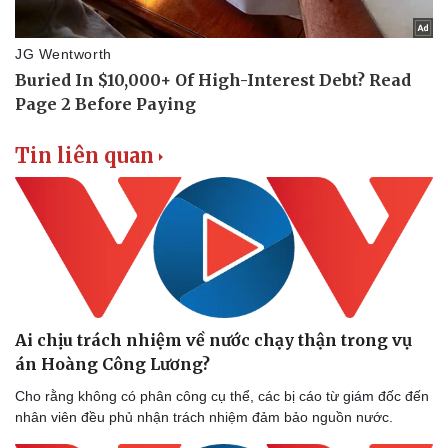
Thể thao
Ô tô - Xe máy
Bóng đá
Ô tô
Lịch thi đấu bóng đá
Xe máy
Tin liên quan
Thế giới thể thao
Tư vấn
eSports
Hậu trường
Ai chịu trách nhiệm về nước chạy thận trong vụ
án Hoàng Công Lương?
Cho rằng không có phân công cụ thể, các bị cáo từ giám đốc đến
nhân viên đều phủ nhận trách nhiệm đảm bảo nguồn nước.