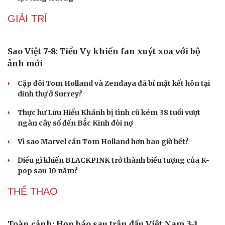
độc đáo, động cơ mạnh hơn
Mitsubishi Destinator giảm giá gần 80 triệu đồng,
quyết đấu CX-5 và Tucson
VĂN HÓA
Khai mạc Liên hoan Lân Sư Rồng quốc tế và Lễ
hội đường phố Quy Nhơn - Gia Lai
Khai mạc Lễ hội Việt Nam - Hàn Quốc TP Đà Nẵng năm
2026
“Chạm Việt Nam 2026”: Cùng thế hệ trẻ nuôi dưỡng văn
hóa Việt trên không gian số
Hiệu sách cũ, không gian sáng tạo mang nhiều giá trị
cần gìn giữ
Đắk Lắk yêu cầu chuyển hóa giá trị văn hóa thành động
lực tăng trưởng