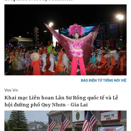
Pháp luật
Quân sự - Quốc phòng
Vụ án
Vũ khí
Tin nóng
Việt Nam
Tư vấn luật
Phân tích