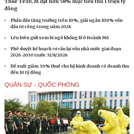
Thuế TP.HCM đạt hơn 58% mục tiêu thu 1 triệu tỷ
đồng
Phấn đấu tăng trưởng trên 10%, giải ngân 100% vốn
đầu tư công trong năm 2026
Lên biên giới xem bí ngô khổng lồ ở Hoành Mô
Phê duyệt kế hoạch cơ cấu lại vốn nhà nước giai đoạn
2026-2030 trước 31/8/2026
Đề xuất giảm 30% thuế cho hộ kinh doanh có doanh thu
đến 10 tỷ đồng
Sức khỏe
Đời sống
QUÂN SỰ - QUỐC PHÒNG
Dinh dưỡng - món ngon
Nhà đẹp
Cây thuốc
Blog
Sản phụ khoa
Tình yêu - Gia đình
Nhi khoa
Nam khoa
Làm đẹp - giảm cân
Phòng mạch online
Ăn sạch sống khỏe