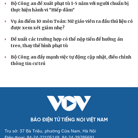
TIN NÓNG
Bổ sung thẩm quyền xử phạt vi phạm hành chính
với nhiều chức danh
Công an xử lý vụ bảo mẫu có hành vi bạo hành trẻ em tại
TP.HCM
Vua Quạt, Khánh Sky và Hồ Văn Khoa bị khởi tố
Khởi tố cha dượng bạo hành con riêng của vợ
Công an Cần Thơ bàn giao đối tượng truy nã cho công
an Đà Nẵng
VỤ ÁN
Truy tố tài xế xe tải vụ nữ sinh tử vong ở Vĩnh