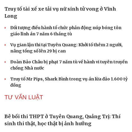
Microsoft tăng tốc đầu tư hạ tầng AI tại Ấn Độ
ChatGPT miễn phí được “cởi trói”, OpenAI thêm loạt
tính năng AI mới
Apple và Samsung áp đảo các đối thủ trong phân khúc
smartphone cao cấp
Bắc Kinh triển khai “nhân viên” robot tại các công viên
Trung Quốc tăng tốc tự chủ chip tiên tiến với kế hoạch
đầy tham vọng