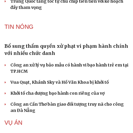
Hỗ trợ tâm lý cho bệnh nhân ung thư và người
chăm sóc
Nâng cấp, tôn tạo Nghĩa trang liệt sĩ Việt - Lào
Ngư dân Quảng Ngãi thay đổi tư duy đánh bắt, chấp
hành nghiêm quy định IUU
TP.HCM cấm ô tô lưu thông đoạn đường phục vụ thi
công metro số 2
Cà Mau: Đừng ngại hỏi AI, hỏi nhiều để được hỗ trợ tốt
hơn
Cải chính
TIN CÔNG NGHỆ