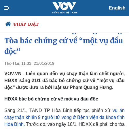
English
PHÁP LUẬT
/
Phiên xét xử Hoàng Công Lương:
Tòa bác chứng cứ về “một vụ đầu
độc“
Chính trị
Xã hội
Đảng
Tin 24h
Thứ Hai, 11:33, 21/01/2019
Tổ chức nhân sự
Dự báo thời tiết
VOV.VN - Liên quan đến vụ chạy thận làm chết người,
Quốc hội
Giáo dục
Nhận diện sự thật
Dấu ấn VOV
HĐXX sáng 21/1 đã bác bỏ chứng cứ về "một vụ đầu
Việc làm
độc" được đưa ra bởi luật sư Phạm Quang Hưng.
Biển đảo
HĐXX bác bỏ chứng cứ về một vụ đầu độc
Sáng 21/1, TAND TP Hòa Bình tiếp tục phiên xử
vụ án
chạy thận khiến 9 người tử vong ở Bệnh viện đa khoa tỉnh
Hòa Bình.
Trước đó, vào ngày 18/1, HĐXX đã phải cho tòa