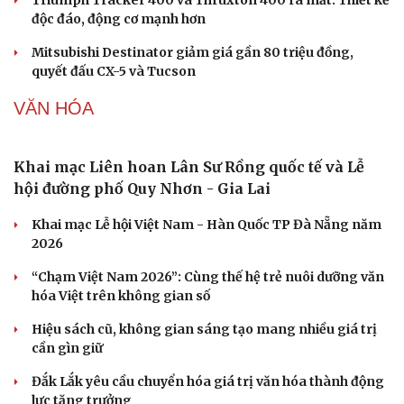
Meta bị buộc bồi thường 567 triệu USD vì gây hại cho trẻ
em
ChatGPT miễn phí được “cởi trói”, OpenAI thêm loạt
tính năng AI mới
Những nơi không nên đặt router Wi-Fi nếu muốn
Internet luôn ổn định
Ô TÔ - XE MÁY
Gần 2.000 con ốc titan trên siêu xe Pagani có giá
hơn 2,9 tỷ đồng
Giải thưởng Car Choice Awards 2026 có thay đổi ở hạng
mục Dấu ấn của năm
Quy định mới về xử phạt không dùng ghế an toàn cho
trẻ em trên ô tô từ 15/8
Triumph Tracker 400 và Thruxton 400 ra mắt: Thiết kế