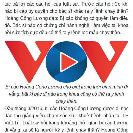
tục trả lời các câu hỏi của luật sư. Trước câu hỏi: Có khi
nào bị cáo ủy quyền cho bác sĩ khác ra y lệnh chạy thận?
Hoàng Công Lương đáp: Bị cáo không có quyền làm điều
Thế giới
Multimedia
đó. Bác sĩ nào có chứng chỉ hành nghề, làm việc tại khoa
Quan sát
Video
hồi sức tích cực đều có thể ra y lệnh lọc máu chạy thận.
Cuộc sống đó đây
Ảnh
Hồ sơ
E-Magazine
Infographic
Bị cáo Hoàng Công Lương cho biết trong thời gian mình đi
vắng, bất kì bác sĩ nào trong khoa cũng có thể ra y lệnh
chạy thận.
Đầu tháng 3/2016, bị cáo Hoàng Công Lương được đi học
đào tạo giảng viên chăm sóc sức khoẻ bệnh nhân tại TP
Việt Trì. Luật sư hỏi trong khoảng thời gian bị cáo Lương
đi vắng, ai sẽ là người ký y lệnh chạy thận? Hoàng Công