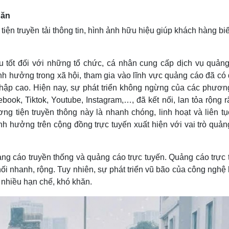
Lịch thi đấu bóng đá
Xe máy
hăn
Thế giới thể thao
Tư vấn
eSports
V
iện truyền tải thông tin, hình ảnh hữu hiệu giúp khách hàng bi
Hậu trường
Văn hóa
Giải trí
D
u tốt đối với những tổ chức, cá nhân cung cấp dịch vụ quảng
Sân khấu - Điện ảnh
Nghệ sĩ
ảnh hưởng trong xã hội, tham gia vào lĩnh vực quảng cáo đã có
Văn học
Thời trang
nhập cao. Hiện nay, sự phát triển không ngừng của các phương
Âm nhạc
Sao Việt
c
ook, Tiktok, Youtube, Instagram,…, đã kết nối, lan tỏa rộng r
Di sản
 tiện truyền thông này là nhanh chóng, linh hoạt và liên tụ
 hưởng trên cộng đồng trực tuyến xuất hiện với vai trò quản
ảng cáo truyền thống và quảng cáo trực tuyến. Quảng cáo trực 
 nối nhanh, rộng. Tuy nhiên, sự phát triển vũ bão của công nghệ
 nhiều hạn chế, khó khăn.