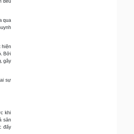
n đều
a qua
huynh
 hiện
ó. Bởi
, gây
ai sự
c khi
á sản
c đẩy