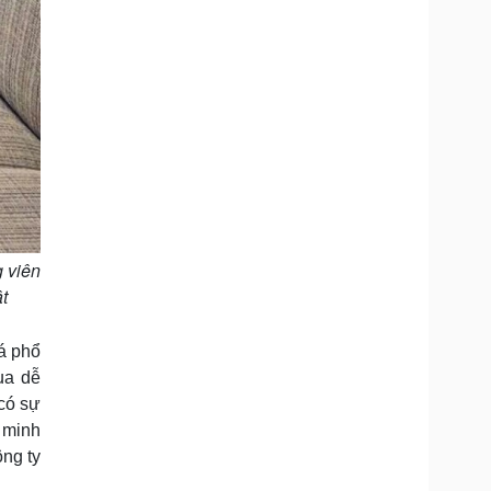
 viên
t
á phổ
ua dễ
có sự
 minh
ng ty