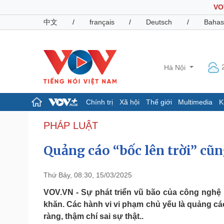
VO
中文
/
français
/
Deutsch
/
Bahas
Hà Nội
Chính trị
Xã hội
Thế giới
Multimedia
K
Chính trị
Xã hội
PHÁP LUẬT
Đảng
Tin 24h
Quảng cáo “bốc lên trời” cũn
Tổ chức nhân sự
Dự báo thời tiết
Quốc hội
Giáo dục
Nhận diện sự thật
Dấu ấn VOV
Thứ Bảy, 08:30, 15/03/2025
Việc làm
Biển đảo
VOV.VN - Sự phát triển vũ bão của công nghệ 
khăn. Các hành vi vi phạm chủ yếu là quảng cá
Pháp luật
Quân sự - Quốc phòng
ràng, thậm chí sai sự thật..
Vụ án
Vũ khí