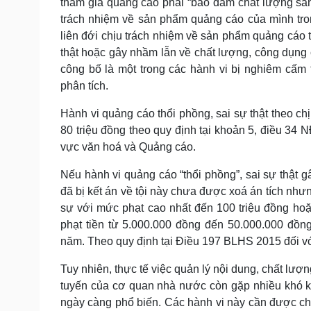
tham gia quảng cáo phải “bảo đảm chất lượng sả
trách nhiệm về sản phẩm quảng cáo của mình tron
liên đới chịu trách nhiệm về sản phẩm quảng cáo 
thật hoặc gây nhầm lẫn về chất lượng, công dụng 
công bố là một trong các hành vi bị nghiêm cấm
phân tích.
Hành vi quảng cáo thổi phồng, sai sự thật theo ch
80 triệu đồng theo quy định tại khoản 5, điều 34
vực văn hoá và Quảng cáo.
Nếu hành vi quảng cáo “thổi phồng”, sai sự thật 
đã bị kết án về tội này chưa được xoá án tích nhưn
sự với mức phạt cao nhất đến 100 triệu đồng hoặ
phạt tiền từ 5.000.000 đồng đến 50.000.000 đồn
năm. Theo quy định tại Điều 197 BLHS 2015 đối vớ
Tuy nhiên, thực tế việc quản lý nội dung, chất l
tuyến của cơ quan nhà nước còn gặp nhiều khó kh
ngày càng phổ biến. Các hành vi này cần được chấ