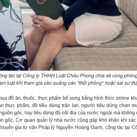
ông tác tại Công ty THHH Luật Châu Phong chia sẻ cùng phóng
 luật khi tham gia vào quảng cáo "thổi phồng" hoặc sai sự thậ
mua đồ ăn, thuốc, thực phẩm bổ sung bằng hình thức online kh
 bán thực phẩm, đồ tiêu dùng tràn lan, người tiêu dùng chọn m
guồn gốc, hay tiêu dùng đồ nội địa của nước ngoài mà không 
ồn gốc. Cơ quan quản lý nhà nước cũng gặp khó khăn khi xác
chuyên gia tư vấn Pháp lý Nguyễn Hoàng Oanh, công tác tại Cô