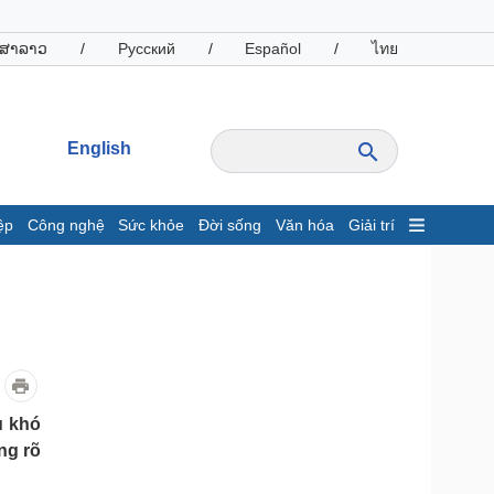
ສາລາວ
/
Русский
/
Español
/
ไทย
English
ệp
Công nghệ
Sức khỏe
Đời sống
Văn hóa
Giải trí
inh tế
Thị trường
ất động sản
Giá vàng
hởi nghiệp
Tiêu dùng
Tỷ giá
Chứng khoán
Giá cà phê
u khó
ng rõ
oanh nghiệp
Công nghệ
hông tin doanh nghiệp
Sành điệu