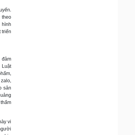
tuyến.
ử theo
 hình
triển
g đảm
 Luật
phẩm,
 zalo,
o sản
quảng
 thẩm
này vi
người