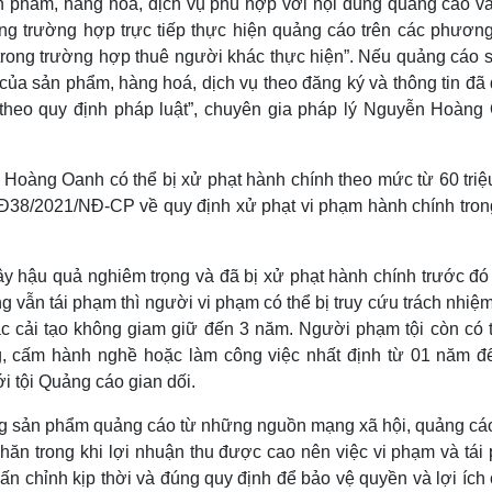
n phẩm, hàng hóa, dịch vụ phù hợp với nội dung quảng cáo và
g trường hợp trực tiếp thực hiện quảng cáo trên các phương 
trong trường hợp thuê người khác thực hiện”. Nếu quảng cáo s
của sản phẩm, hàng hoá, dịch vụ theo đăng ký và thông tin đã
 theo quy định pháp luật”, chuyên gia pháp lý Nguyễn Hoàng
ị Hoàng Oanh có thể bị xử phạt hành chính theo mức từ 60 tri
 NĐ38/2021/NĐ-CP về quy định xử phạt vi phạm hành chính trong
gây hậu quả nghiêm trọng và đã bị xử phạt hành chính trước đó
g vẫn tái phạm thì người vi phạm có thể bị truy cứu trách nhiệ
c cải tạo không giam giữ đến 3 năm. Người phạm tội còn có t
g, cấm hành nghề hoặc làm công việc nhất định từ 01 năm đ
i tội Quảng cáo gian dối.
ượng sản phẩm quảng cáo từ những nguồn mạng xã hội, quảng cáo
ăn trong khi lợi nhuận thu được cao nên việc vi phạm và tái
n chỉnh kịp thời và đúng quy định để bảo vệ quyền và lợi ích 