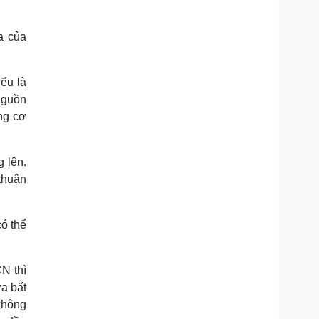
a của
ểu là
nguồn
ng cơ
 lên.
thuận
ó thể
N thì
a bất
không