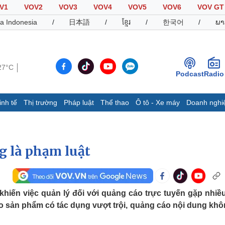
V1
VOV2
VOV3
VOV4
VOV5
VOV6
VOV GT
a Indonesia
/
日本語
/
ខ្មែរ
/
한국어
/
ພາ
27°C
Podcast
Radio
inh tế
Thị trường
Pháp luật
Thể thao
Ô tô - Xe máy
Doanh nghi
Thế giới
Multimedia
K
Quan sát
Video
B
g là phạm luật
Cuộc sống đó đây
Ảnh
K
Hồ sơ
E-Magazine
Infographic
khiến việc quản lý đối với quảng cáo trực tuyến gặp nhiề
o sản phẩm có tác dụng vượt trội, quảng cáo nội dung khô
Thể thao
Ô tô - Xe máy
D
Bóng đá
Ô tô
T