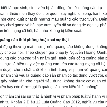
biệt là học sinh, sinh viên bị tác động lớn từ quảng cáo trực 
anh, thiếu niên thay đổi thói quen, suy nghĩ, lối sống, hành x
 hội cũng xuất phát từ những mẫu quảng cáo trực tuyến. Điển
ay chơi game và bài bạc trực tuyến đã và đang đe dọa sự phát 
n trên mạng xã hội, hầu như không bị kiểm soát.
quảng cáo thổi phồng hoặc sai sự thật
hoạt động thương mại nhưng nếu quảng cáo không đúng, khôn
hệ lụy cho xã hội. Theo chuyên gia pháp lý Nguyễn Hoàng Oanh,
 dụng các phương tiện nhằm giới thiệu đến công chúng sản 
n, thực tế hiện nay việc quảng cáo trên các trang mạng xã hội
iểm duyệt chưa chặt chẽ khiên tình trạng vi phạm về quảng cá
i phạm chủ yếu là quảng cáo sản phẩm có tác dụng vượt trội, 
ật, gây nhầm lẫn cho người tiêu dùng; không được cơ quan có
ến hay còn được gọi là quảng cáo theo kiểu “thổi phồng”.
”, thậm chí sai sự thật là hành vi vi phạm pháp luật vì hành vi 
nh tại Khoản 2 Điều 12 Luật Quảng Cáo 2012, nghĩa vụ của 