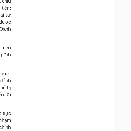
 chịu
tiện;
ai sự
 được
 Oanh
ệu đến
 lĩnh
 hoặc
m hình
hể bị
ến 05
 trực
 phạm
chính