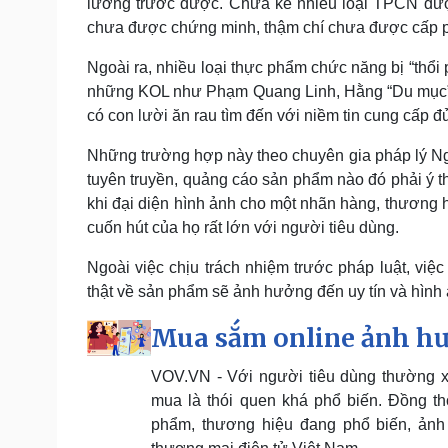
lường trước được. Chưa kể nhiều loại TPCN đượ
chưa được chứng minh, thậm chí chưa được cấp 
Ngoài ra, nhiều loại thực phẩm chức năng bị “thổ
những KOL như Phạm Quang Linh, Hằng “Du mục” q
có con lười ăn rau tìm đến với niềm tin cung cấp đủ
Những trường hợp này theo chuyên gia pháp lý N
tuyên truyền, quảng cáo sản phẩm nào đó phải ý th
khi đại diện hình ảnh cho một nhãn hàng, thương 
cuốn hút của họ rất lớn với người tiêu dùng.
Ngoài việc chịu trách nhiệm trước pháp luật, việ
thật về sản phẩm sẽ ảnh hưởng đến uy tín và hình ản
Mua sắm online ảnh hư
VOV.VN - Với người tiêu dùng thường xu
mua là thói quen khá phổ biến. Đồng t
phẩm, thương hiệu đang phổ biến, ảnh