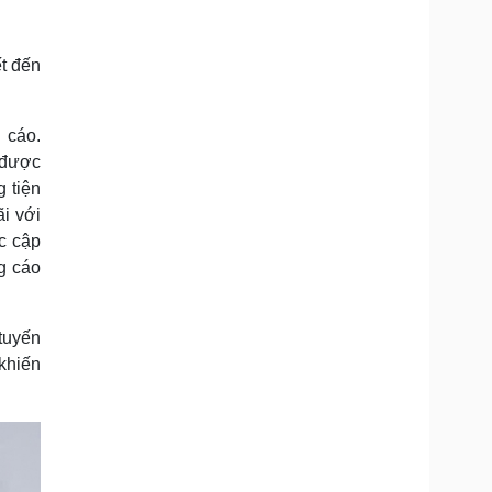
Doanh nghiệp 24h
Tin Công nghệ
Doanh nhân
Trải nghiệm
ì cộng đồng
Chuyển đổi số
ết đến
u lịch
Podcast
 cáo.
Tư vấn
Câu chuyện thời sự
 được
Săn Tour
Đọc truyện đêm khuya
 tiện
heck-in
Cửa sổ tình yêu
ãi với
Kể chuyện cho bé
c cập
Hạt giống tâm hồn
g cáo
tuyến
 khiến