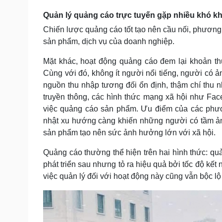
Tin nóng
Việt Nam
Quản lý quảng cáo trực tuyến gặp nhiều khó k
Tư vấn luật
Phân tích
Chiến lược quảng cáo tốt tạo nên cầu nối, phương t
sản phẩm, dịch vụ của doanh nghiệp.
Sức khỏe
Đời sống
Mặt khác, hoạt động quảng cáo đem lại khoản th
Dinh dưỡng - món ngon
Nhà đẹp
Cùng với đó, không ít người nổi tiếng, người có 
Cây thuốc
Blog
nguồn thu nhập tương đối ổn định, thậm chí thu 
Sản phụ khoa
Tình yêu - Gia đình
truyền thông, các hình thức mạng xã hội như Faceb
Nhi khoa
việc quảng cáo sản phẩm. Ưu điểm của các phương
Nam khoa
Làm đẹp - giảm cân
nhật xu hướng càng khiến những người có tầm ảnh
Phòng mạch online
sản phẩm tạo nên sức ảnh hưởng lớn với xã hội.
Ăn sạch sống khỏe
Quảng cáo thường thể hiện trên hai hình thức: qu
Cải chính
phát triển sau nhưng tỏ ra hiệu quả bởi tốc độ kết
việc quản lý đối với hoạt động này cũng vẫn bộc lộ