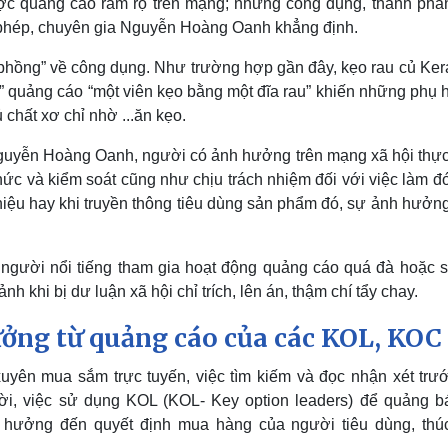
c quảng cáo rầm rộ trên mạng; nhưng công dụng, thành phầ
phép, chuyên gia Nguyễn Hoàng Oanh khẳng định.
i phồng” về công dụng. Như trường hợp gần đây, kẹo rau củ Ker
uảng cáo “một viên kẹo bằng một đĩa rau” khiến những phụ 
 chất xơ chỉ nhờ ...ăn kẹo.
guyễn Hoàng Oanh, người có ảnh hưởng trên mạng xã hội thực
ức và kiểm soát cũng như chịu trách nhiệm đối với việc làm đ
hiệu hay khi truyền thông tiêu dùng sản phẩm đó, sự ảnh hưởng
c người nổi tiếng tham gia hoạt động quảng cáo quá đà hoặc s
h khi bị dư luận xã hội chỉ trích, lên án, thậm chí tẩy chay.
ởng từ quảng cáo của các KOL, KOC
yên mua sắm trực tuyến, việc tìm kiếm và đọc nhận xét trướ
hời, việc sử dụng KOL (KOL- Key option leaders) để quảng b
 hưởng đến quyết định mua hàng của người tiêu dùng, thú