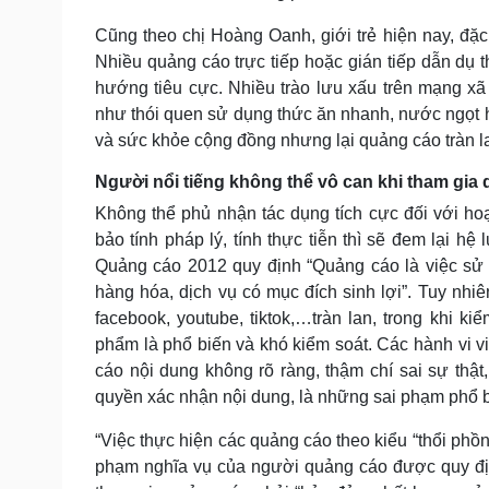
Cũng theo chị Hoàng Oanh, giới trẻ hiện nay, đặc 
Nhiều quảng cáo trực tiếp hoặc gián tiếp dẫn dụ th
hướng tiêu cực. Nhiều trào lưu xấu trên mạng xã
như thói quen sử dụng thức ăn nhanh, nước ngọt h
và sức khỏe cộng đồng nhưng lại quảng cáo tràn la
Người nổi tiếng không thể vô can khi tham gia 
Không thể phủ nhận tác dụng tích cực đối với 
bảo tính pháp lý, tính thực tiễn thì sẽ đem lại 
Quảng cáo 2012 quy định “Quảng cáo là việc sử
hàng hóa, dịch vụ có mục đích sinh lợi”. Tuy nhiê
facebook, youtube, tiktok,…tràn lan, trong khi k
phẩm là phổ biến và khó kiểm soát. Các hành vi v
cáo nội dung không rõ ràng, thậm chí sai sự th
quyền xác nhận nội dung, là những sai phạm phổ bi
“Việc thực hiện các quảng cáo theo kiểu “thổi phồng
phạm nghĩa vụ của người quảng cáo được quy đị