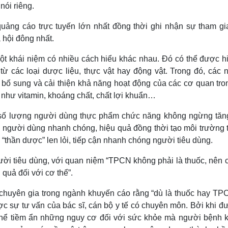
nói riêng.
ảng cáo trực tuyến lớn nhất đồng thời ghi nhận sự tham gi
 hội đông nhất.
khái niệm có nhiều cách hiểu khác nhau. Đó có thể được hi
ừ các loại dược liệu, thực vật hay động vật. Trong đó, các 
bổ sung và cải thiện khả năng hoạt động của các cơ quan tro
 như vitamin, khoáng chất, chất lợi khuẩn…
 số lượng người dùng thực phẩm chức năng không ngừng tăng
n người dùng nhanh chóng, hiệu quả đồng thời tạo môi trường 
thần dược” len lỏi, tiếp cận nhanh chóng người tiêu dùng.
ời tiêu dùng, với quan niệm “TPCN không phải là thuốc, nên c
quả đối với cơ thể”.
 chuyên gia trong ngành khuyến cáo rằng “dù là thuốc hay TPC
 sự tư vấn của bác sĩ, cán bộ y tế có chuyên môn. Bởi khi đư
thể tiềm ẩn những nguy cơ đối với sức khỏe mà người bệnh 