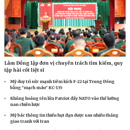
Sức khỏe
Đời sống
Dinh dưỡng - món ngon
Nhà đẹp
Cây thuốc
Blog
Lâm Đồng lập đơn vị chuyên trách tìm kiếm, quy
Sản phụ khoa
Tình yêu - Gia đình
tập hài cốt liệt sĩ
Nhi khoa
Nam khoa
Mỹ duy trì sức mạnh tiêm kích F-22 tại Trung Đông
Làm đẹp - giảm cân
bằng “mạch máu” KC-135
Phòng mạch online
Ăn sạch sống khỏe
Khủng hoảng tên lửa Patriot đẩy NATO vào thế lưỡng
nan chiến lược
Mỹ bác thông tin thiếu hụt đạn dược sau nhiều tháng
giao tranh với Iran