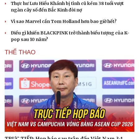
Thực hư Lưu Hiểu Khánh bị tình cũ kém 38 tuổi vượt
Hạt giống tâm hồn
ngàn cây số đến Bắc Kinh đòi nợ
Vì sao Marvel cần Tom Holland hơn bao giờ hết?
Điều gì khiến BLACKPINK trở thành biểu tượng của K-
pop sau 10 năm?
THỂ THAO
TRỰC TIẾP: Họp báo sau trận đấu Việt Nam 3-1