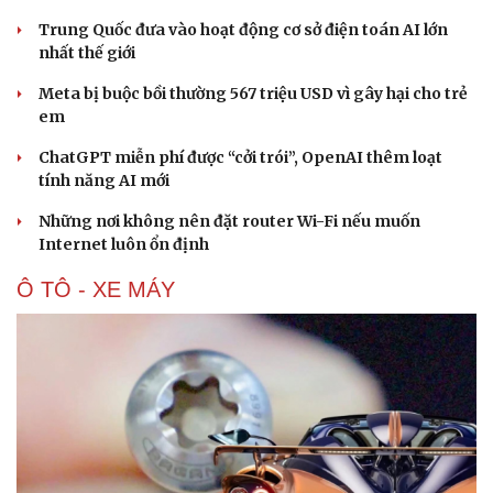
Trung Quốc đưa vào hoạt động cơ sở điện toán AI lớn
nhất thế giới
Meta bị buộc bồi thường 567 triệu USD vì gây hại cho trẻ
em
ChatGPT miễn phí được “cởi trói”, OpenAI thêm loạt
tính năng AI mới
Những nơi không nên đặt router Wi-Fi nếu muốn
Internet luôn ổn định
Ô TÔ - XE MÁY
Văn hóa
Giải trí
Sân khấu - Điện ảnh
Nghệ sĩ
Văn học
Thời trang
Âm nhạc
Sao Việt
Di sản