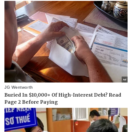
Vụ án
Vũ khí
Tin nóng
Việt Nam
Tư vấn luật
Phân tích