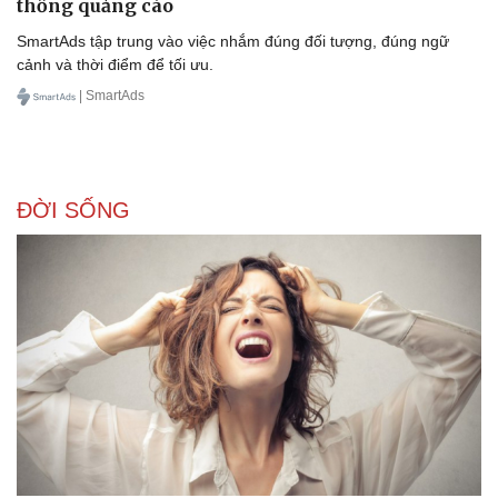
thống quảng cáo
SmartAds tập trung vào việc nhắm đúng đối tượng, đúng ngữ
cảnh và thời điểm để tối ưu.
| SmartAds
Doanh nghiệp
Công nghệ
Thông tin doanh nghiệp
Sành điệu
Doanh nghiệp 24h
Tin Công nghệ
Doanh nhân
Trải nghiệm
Vì cộng đồng
Chuyển đổi số
ĐỜI SỐNG