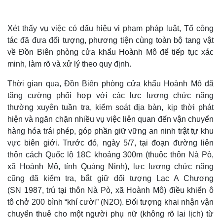
Xét thấy vụ việc có dấu hiệu vi phạm pháp luật, Tổ công
tác đã đưa đối tượng, phương tiện cùng toàn bộ tang vật
về Đồn Biên phòng cửa khẩu Hoành Mô để tiếp tục xác
minh, làm rõ và xử lý theo quy định.
Thời gian qua, Đồn Biên phòng cửa khẩu Hoành Mô đã
tăng cường phối hợp với các lực lượng chức năng
thường xuyên tuần tra, kiểm soát địa bàn, kịp thời phát
hiện và ngăn chặn nhiều vụ việc liên quan đến vận chuyển
hàng hóa trái phép, góp phần giữ vững an ninh trật tự khu
Thế giới
Multimedia
vực biên giới. Trước đó, ngày 5/7, tại đoạn đường liên
thôn cách Quốc lộ 18C khoảng 300m (thuộc thôn Nà Pò,
Quan sát
Video
Cuộc sống đó đây
Ảnh
xã Hoành Mô, tỉnh Quảng Ninh), lực lượng chức năng
Hồ sơ
E-Magazine
cũng đã kiểm tra, bắt giữ đối tượng Lạc A Chương
Infographic
(SN 1987, trú tại thôn Nà Pò, xã Hoành Mô) điều khiển ô
tô chở 200 bình “khí cười” (N2O). Đối tượng khai nhận vận
chuyển thuê cho một người phụ nữ (không rõ lai lịch) từ