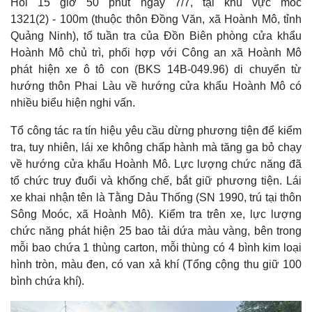
Hồi 15 giờ 50 phút ngày 7/7, tại khu vực mốc
1321(2) - 100m (thuộc thôn Đồng Văn, xã Hoành Mô, tỉnh
Quảng Ninh), tổ tuần tra của Đồn Biên phòng cửa khẩu
Hoành Mô chủ trì, phối hợp với Công an xã Hoành Mô
phát hiện xe ô tô con (BKS 14B-049.96) di chuyển từ
hướng thôn Phai Làu về hướng cửa khẩu Hoành Mô có
nhiều biểu hiện nghi vấn.
Tổ công tác ra tín hiệu yêu cầu dừng phương tiện để kiểm
tra, tuy nhiên, lái xe không chấp hành mà tăng ga bỏ chạy
về hướng cửa khẩu Hoành Mô. Lực lượng chức năng đã
tổ chức truy đuổi và khống chế, bắt giữ phương tiện. Lái
xe khai nhận tên là Tằng Dảu Thống (SN 1990, trú tại thôn
Sông Moóc, xã Hoành Mô). Kiểm tra trên xe, lực lượng
chức năng phát hiện 25 bao tải dứa màu vàng, bên trong
mỗi bao chứa 1 thùng carton, mỗi thùng có 4 bình kim loại
hình tròn, màu đen, có van xả khí (Tổng cộng thu giữ 100
bình chứa khí).