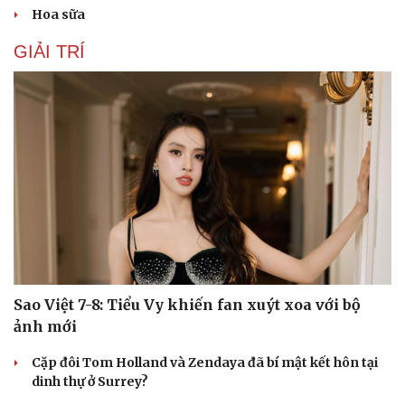
Hoa sữa
GIẢI TRÍ
Sao Việt 7-8: Tiểu Vy khiến fan xuýt xoa với bộ
Du lịch
Podcast
ảnh mới
Tư vấn
Câu chuyện thời sự
Cặp đôi Tom Holland và Zendaya đã bí mật kết hôn tại
Săn Tour
Đọc truyện đêm khuya
dinh thự ở Surrey?
check-in
Cửa sổ tình yêu
Kể chuyện cho bé