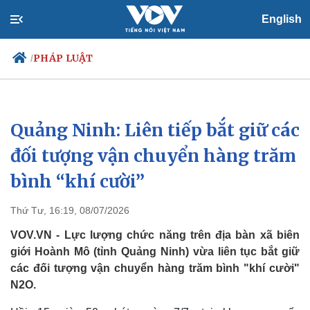
English
PHÁP LUẬT
/
Quảng Ninh: Liên tiếp bắt giữ các
Chính trị
Xã hội
Đảng
Tin 24h
đối tượng vận chuyển hàng trăm
Tổ chức nhân sự
Dự báo thời tiết
bình “khí cười”
Quốc hội
Giáo dục
Nhận diện sự thật
Dấu ấn VOV
Việc làm
Thứ Tư, 16:19, 08/07/2026
Biển đảo
VOV.VN - Lực lượng chức năng trên địa bàn xã biên
giới Hoành Mô (tỉnh Quảng Ninh) vừa liên tục bắt giữ
các đối tượng vận chuyển hàng trăm bình "khí cười"
N2O.