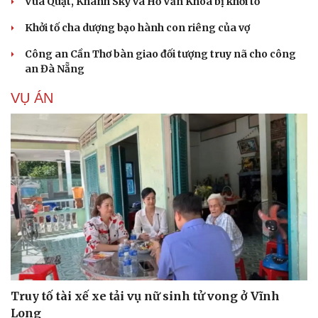
Vua Quạt, Khánh Sky và Hồ Văn Khoa bị khởi tố
Khởi tố cha dượng bạo hành con riêng của vợ
Công an Cần Thơ bàn giao đối tượng truy nã cho công
an Đà Nẵng
VỤ ÁN
Truy tố tài xế xe tải vụ nữ sinh tử vong ở Vĩnh
Long