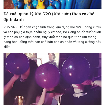
Thể thao
Ô tô - Xe máy
Bóng đá
Ô tô
Đề xuất quản lý khí N2O (khí cười) theo cơ chế
Lịch thi đấu bóng đá
Xe máy
định danh
Thế giới thể thao
Tư vấn
eSports
VOV.VN - Để ngăn chặn tình trạng lạm dụng khí N2O (bóng cười)
Hậu trường
và các phụ gia thực phẩm nguy cơ cao, Bộ Công an đề xuất quản
lý theo cơ chế định danh, truy xuất toàn bộ quá trình lưu thông
hàng hóa, đồng thời hạn chế bán cho cá nhân và tăng cường hậu
kiểm.