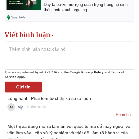
Đây là bước mở rộng quan trọng trong hệ sinh
thái contextual targeting.
Doanh nghiệp
Công nghệ
Viết bình luận
Thông tin doanh nghiệp
Sành điệu
Doanh nghiệp 24h
Tin Công nghệ
Doanh nhân
Trải nghiệm
Vì cộng đồng
Chuyển đổi số
This site is protected by reCAPTCHA and the Google
Privacy Policy
and
Terms of
Service
apply.
Gửi tin
Lộng hành. Phải tóm từ ct thị xã sẽ ra luôn
My
- 2 năm trước
Phản hồi
Một thị xã đang mở ra làm ăn với quốc tế mà để mấy người vớ
vẩn làm vậy , cần xử lý nghiêm và triệt để ,làm rõ hành vi của