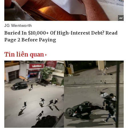
Tin liên quan
Văn hóa
Giải trí
Sân khấu - Điện ảnh
Nghệ sĩ
Văn học
Thời trang
Âm nhạc
Sao Việt
Di sản