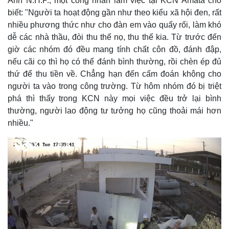
Anh N.H.P., một công nhân làm việc tại KCN Amata cho
biết: "Người ta hoạt động gần như theo kiểu xã hội đen, rất
nhiều phương thức như cho đàn em vào quấy rối, làm khó
dễ các nhà thầu, đòi thu thế nọ, thu thế kia. Từ trước đến
giờ các nhóm đó đều mang tính chất côn đồ, đánh đập,
nếu cãi cọ thì họ có thể đánh bình thường, rồi chèn ép đủ
thứ để thu tiền về. Chẳng hạn đến cấm đoán không cho
người ta vào trong công trường. Từ hôm nhóm đó bị triệt
phá thì thấy trong KCN này mọi việc đều trở lại bình
thường, người lao động tư tưởng họ cũng thoải mái hơn
nhiều."