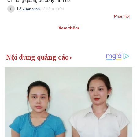
CT hồng quảng để xử lý hình sự
Lê xuân vịnh
- 2 năm trước
Phản hồi
Xem thêm