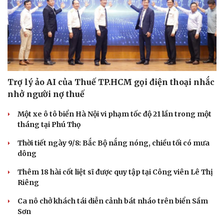
Trợ lý ảo AI của Thuế TP.HCM gọi điện thoại nhắc
nhở người nợ thuế
Một xe ô tô biển Hà Nội vi phạm tốc độ 21 lần trong một
tháng tại Phú Thọ
Thời tiết ngày 9/8: Bắc Bộ nắng nóng, chiều tối có mưa
dông
Thêm 18 hài cốt liệt sĩ được quy tập tại Công viên Lê Thị
Riêng
Ca nô chở khách tái diễn cảnh bát nháo trên biển Sầm
Sơn