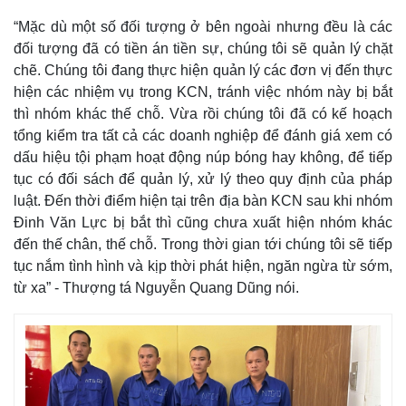
“Mặc dù một số đối tượng ở bên ngoài nhưng đều là các
đối tượng đã có tiền án tiền sự, chúng tôi sẽ quản lý chặt
chẽ. Chúng tôi đang thực hiện quản lý các đơn vị đến thực
hiện các nhiệm vụ trong KCN, tránh việc nhóm này bị bắt
thì nhóm khác thế chỗ. Vừa rồi chúng tôi đã có kế hoạch
tổng kiểm tra tất cả các doanh nghiệp để đánh giá xem có
dấu hiệu tội phạm hoạt động núp bóng hay không, để tiếp
tục có đối sách để quản lý, xử lý theo quy định của pháp
luật. Đến thời điểm hiện tại trên địa bàn KCN sau khi nhóm
Đinh Văn Lực bị bắt thì cũng chưa xuất hiện nhóm khác
đến thế chân, thế chỗ. Trong thời gian tới chúng tôi sẽ tiếp
tục nắm tình hình và kịp thời phát hiện, ngăn ngừa từ sớm,
từ xa” - Thượng tá Nguyễn Quang Dũng nói.
Pháp luật
Quân sự - Quốc phòng