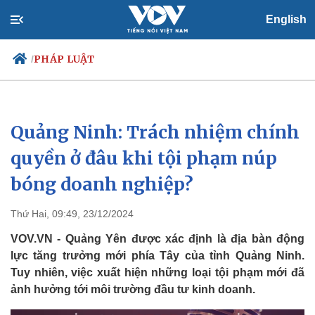
English
PHÁP LUẬT
/
Quảng Ninh: Trách nhiệm chính
Chính trị
Xã hội
Đảng
Tin 24h
quyền ở đâu khi tội phạm núp
Tổ chức nhân sự
Dự báo thời tiết
bóng doanh nghiệp?
Quốc hội
Giáo dục
Nhận diện sự thật
Dấu ấn VOV
Việc làm
Thứ Hai, 09:49, 23/12/2024
Biển đảo
VOV.VN - Quảng Yên được xác định là địa bàn động
lực tăng trưởng mới phía Tây của tỉnh Quảng Ninh.
Tuy nhiên, việc xuất hiện những loại tội phạm mới đã
ảnh hưởng tới môi trường đầu tư kinh doanh.