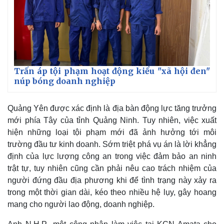
Vụ án
Vũ khí
Tin nóng
Việt Nam
Tư vấn luật
Phân tích
Trấn áp tội phạm hoạt động kiểu "xã hội đen"
núp bóng doanh nghiệp
Quảng Yên được xác định là địa bàn động lực tăng trưởng
mới phía Tây của tỉnh Quảng Ninh. Tuy nhiên, việc xuất
hiện những loại tội phạm mới đã ảnh hưởng tới môi
trường đầu tư kinh doanh. Sớm triệt phá vụ án là lời khẳng
định của lực lượng công an trong việc đảm bảo an ninh
trật tự, tuy nhiên cũng cần phải nêu cao trách nhiệm của
người đứng đầu địa phương khi để tình trạng này xảy ra
trong một thời gian dài, kéo theo nhiều hệ lụy, gây hoang
mang cho người lao động, doanh nghiệp.