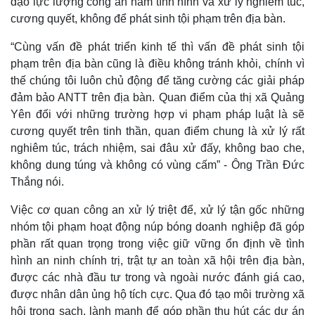
đạo lực lượng công an nắm tình hình và xử lý nghiêm túc,
Thể thao
Ô tô - Xe máy
cương quyết, không để phát sinh tội phạm trên địa bàn.
Bóng đá
Ô tô
Lịch thi đấu bóng đá
Xe máy
“Cùng vấn đề phát triển kinh tế thì vấn đề phát sinh tội
Thế giới thể thao
Tư vấn
phạm trên địa bàn cũng là điều không tránh khỏi, chính vì
eSports
thế chúng tôi luôn chủ động để tăng cường các giải pháp
Hậu trường
đảm bảo ANTT trên địa bàn. Quan điểm của thị xã Quảng
Yên đối với những trường hợp vi phạm pháp luật là sẽ
cương quyết trên tinh thần, quan điểm chung là xử lý rất
nghiêm túc, trách nhiệm, sai đâu xử đấy, không bao che,
không dung túng và không có vùng cấm” - Ông Trần Đức
Thắng nói.
Việc cơ quan công an xử lý triệt để, xử lý tận gốc những
nhóm tội phạm hoạt động núp bóng doanh nghiệp đã góp
phần rất quan trọng trong việc giữ vững ổn định về tình
hình an ninh chính trị, trật tự an toàn xã hội trên địa bàn,
được các nhà đầu tư trong và ngoài nước đánh giá cao,
được nhân dân ủng hộ tích cực. Qua đó tạo môi trường xã
hội trong sạch, lành mạnh để góp phần thu hút các dự án