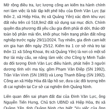
Mở rộng điều tra, lực lượng công an kiểm tra hành chính
nơi làm việc là bãi tập kết phế liệu của Đinh Văn Lực (tại
thôn 2, xã Hiệp Hòa, thị xã Quảng Yên) xác định khu vực
đất nêu trên có 518,9m2 đất sử dụng sai mục đích. Chính
quyền địa phương đã yêu cầu gia đình phải di dời, tháo dỡ
toàn bộ phần mái tôn, khôi phục hiện trạng phần đất nông
nghiệp trước ngày 29/11/2024. Tuy nhiên, gia đình cam kết
xin gia hạn đến ngày 25/12. Kiểm tra 1 cơ sở nhà trọ tại
thôn 11 xã Sông Khoai, thị xã Quảng Yên) là nơi có một số
thợ lái máy cẩu, xe nâng làm việc cho Công ty Minh Tuấn
do đối tượng Đinh Văn Lực điều hành, phát hiện 3 người
dương tính với ma túy, gồm Phạm Văn Điệp (SN 1992),
Trần Văn Vinh (SN 1993) và Long Thanh Bằng (SN 1992).
Công an xã Hiệp Hòa đã lập hồ sơ, đưa các đối tượng trên
Kinh tế
Thị trường
đi cai nghiện tại Cơ sở cai nghiện tỉnh Quảng Ninh.
Bất động sản
Giá vàng
Khởi nghiệp
Tiêu dùng
Liên quan đến sai phạm đất đai của Đinh Văn Lực, ông
Tỷ giá
Nguyễn Tiến Hưng, Chủ tịch UBND xã Hiệp Hòa, thị xã
Chứng khoán
Quảng Yên, tỉnh Quảng Ninh cho biết: “Vụ việc của ông