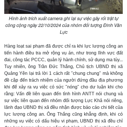
Hình ảnh trích xuất camera ghi lại sự việc gây rối trật tự
công cộng ngày 22/10/2024 của nhóm đối tượng Đinh Văn
Lực
Hàng loạt sai phạm đã được chỉ ra khi lực lượng công an
tiến hành điều tra mở rộng vụ án, như trong lĩnh vực đất
đai, công tác PCCC, quản lý hành chính, sử dụng ma túy...
Tuy nhiên, ông Trần Đức Thắng, Chủ tịch UBND thị xã
Quảng Yên lại trả lời 1 cách rất "chung chung" mà không
đề cập đến trách nhiệm của người đứng đầu địa phương
khi để xảy ra vụ việc có sức "nóng" cho dư luận khi cho
rằng: Vấn đề liên quan đến tình hình ANTT nói chung và
sự việc liên quan đến nhóm đối tượng Lực Khả nói riêng,
lãnh đạo UBND thị xã đều nhận được báo cáo chi tiết của
lực lượng công an. Ông Thắng cũng khẳng định, khi có
những vụ việc có dấu hiệu vi phạm, UBND thị xã đều chỉ