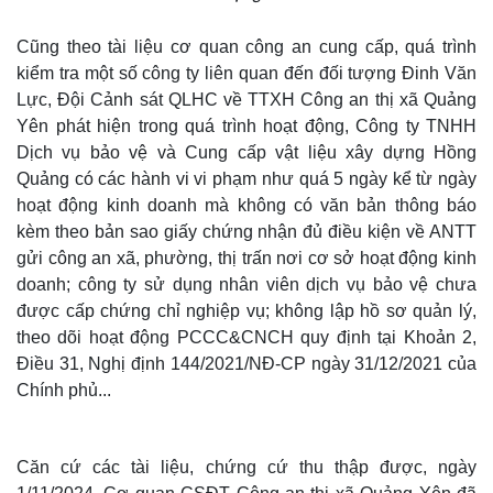
Cũng theo tài liệu cơ quan công an cung cấp, quá trình
kiểm tra một số công ty liên quan đến đối tượng Đinh Văn
Lực, Đội Cảnh sát QLHC về TTXH Công an thị xã Quảng
Yên phát hiện trong quá trình hoạt động, Công ty TNHH
Dịch vụ bảo vệ và Cung cấp vật liệu xây dựng Hồng
Quảng có các hành vi vi phạm như quá 5 ngày kể từ ngày
hoạt động kinh doanh mà không có văn bản thông báo
kèm theo bản sao giấy chứng nhận đủ điều kiện về ANTT
gửi công an xã, phường, thị trấn nơi cơ sở hoạt động kinh
doanh; công ty sử dụng nhân viên dịch vụ bảo vệ chưa
được cấp chứng chỉ nghiệp vụ; không lập hồ sơ quản lý,
Thế giới
Multimedia
theo dõi hoạt động PCCC&CNCH quy định tại Khoản 2,
Quan sát
Video
Điều 31, Nghị định 144/2021/NĐ-CP ngày 31/12/2021 của
Cuộc sống đó đây
Ảnh
Chính phủ...
Hồ sơ
E-Magazine
Infographic
Căn cứ các tài liệu, chứng cứ thu thập được, ngày