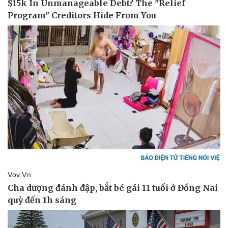
Sức khỏe
Đời sống
Dinh dưỡng - món ngon
Nhà đẹp
Cây thuốc
Blog
Sản phụ khoa
Tình yêu - Gia đình
Nhi khoa
Nam khoa
Làm đẹp - giảm cân
Phòng mạch online
Ăn sạch sống khỏe