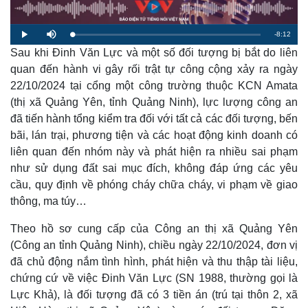
R
-
8:12
L
P
M
o
l
u
a
Sau khi Đinh Văn Lực và một số đối tượng bị bắt do liên
a
t
e
d
y
e
e
quan đến hành vi gây rối trật tự công cộng xảy ra ngày
d
m
:
22/10/2024 tại cổng một công trường thuộc KCN Amata
1
.
a
2
(thị xã Quảng Yên, tỉnh Quảng Ninh), lực lượng công an
5
%
đã tiến hành tổng kiểm tra đối với tất cả các đối tượng, bến
i
bãi, lán trại, phương tiện và các hoạt động kinh doanh có
n
liên quan đến nhóm này và phát hiện ra nhiều sai phạm
i
như sử dụng đất sai mục đích, không đáp ứng các yêu
n
cầu, quy định về phóng cháy chữa cháy, vi phạm về giao
thông, ma túy…
g
T
Theo hồ sơ cung cấp của Công an thị xã Quảng Yên
i
(Công an tỉnh Quảng Ninh), chiều ngày 22/10/2024, đơn vị
đã chủ động nắm tình hình, phát hiện và thu thập tài liệu,
m
chứng cứ về việc Đinh Văn Lực (SN 1988, thường gọi là
e
Lực Khả), là đối tượng đã có 3 tiền án (trú tại thôn 2, xã