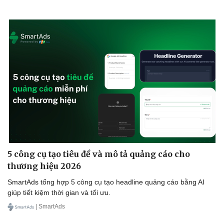
5 công cụ tạo tiêu đề và mô tả quảng cáo cho
thương hiệu 2026
Du lịch
Podcast
SmartAds tổng hợp 5 công cụ tạo headline quảng cáo bằng AI
Tư vấn
Câu chuyện thời sự
giúp tiết kiệm thời gian và tối ưu.
Săn Tour
Đọc truyện đêm khuya
| SmartAds
check-in
Cửa sổ tình yêu
Kể chuyện cho bé