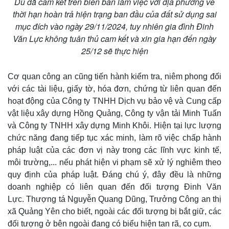
Dù đã cam kết trên biên bản làm việc với địa phương về
thời hạn hoàn trả hiện trạng ban đầu của đất sử dụng sai
mục đích vào ngày 29/11/2024, tuy nhiên gia đình Đinh
Văn Lực không tuân thủ cam kết và xin gia hạn đến ngày
25/12 sẽ thực hiện
Cơ quan công an cũng tiến hành kiểm tra, niêm phong đối
với các tài liệu, giấy tờ, hóa đơn, chứng từ liên quan đến
hoạt động của Công ty TNHH Dịch vụ bảo vệ và Cung cấp
vật liệu xây dựng Hồng Quảng, Công ty vận tải Minh Tuấn
và Công ty TNHH xây dựng Minh Khôi. Hiện tại lực lượng
chức năng đang tiếp tục xác minh, làm rõ việc chấp hành
pháp luật của các đơn vị này trong các lĩnh vực kinh tế,
môi trường,... nếu phát hiện vi phạm sẽ xử lý nghiêm theo
quy định của pháp luật. Đáng chú ý, đây đều là những
doanh nghiệp có liên quan đến đối tượng Đinh Văn
Lực. Thượng tá Nguyễn Quang Dũng, Trưởng Công an thị
xã Quảng Yên cho biết, ngoài các đối tượng bị bắt giữ, các
đối tượng ở bên ngoài đang có biểu hiện tan rã, co cụm.