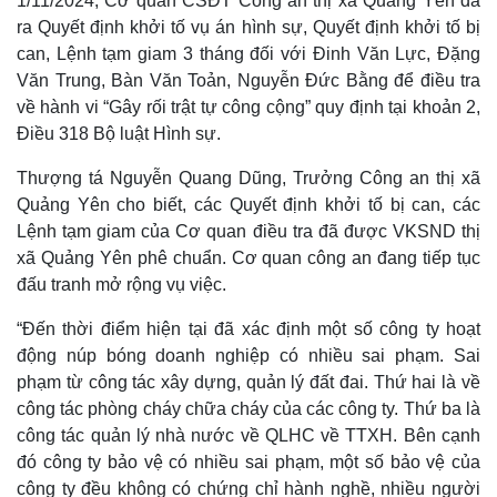
1/11/2024, Cơ quan CSĐT Công an thị xã Quảng Yên đã
ra Quyết định khởi tố vụ án hình sự, Quyết định khởi tố bị
can, Lệnh tạm giam 3 tháng đối với Đinh Văn Lực, Đặng
Văn Trung, Bàn Văn Toản, Nguyễn Đức Bằng để điều tra
về hành vi “Gây rối trật tự công cộng” quy định tại khoản 2,
Điều 318 Bộ luật Hình sự.
Thượng tá Nguyễn Quang Dũng, Trưởng Công an thị xã
Quảng Yên cho biết, các Quyết định khởi tố bị can, các
Lệnh tạm giam của Cơ quan điều tra đã được VKSND thị
xã Quảng Yên phê chuẩn. Cơ quan công an đang tiếp tục
đấu tranh mở rộng vụ việc.
“Đến thời điểm hiện tại đã xác định một số công ty hoạt
động núp bóng doanh nghiệp có nhiều sai phạm. Sai
phạm từ công tác xây dựng, quản lý đất đai. Thứ hai là về
công tác phòng cháy chữa cháy của các công ty. Thứ ba là
công tác quản lý nhà nước về QLHC về TTXH. Bên cạnh
đó công ty bảo vệ có nhiều sai phạm, một số bảo vệ của
công ty đều không có chứng chỉ hành nghề, nhiều người