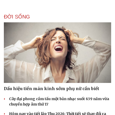
ĐỜI SỐNG
Doanh nghiệp
Công nghệ
Thông tin doanh nghiệp
Sành điệu
Doanh nghiệp 24h
Tin Công nghệ
Doanh nhân
Trải nghiệm
Vì cộng đồng
Chuyển đổi số
Dấu hiệu tiền mãn kinh sớm phụ nữ cần biết
Cây đại phong cầm tấu một bản nhạc suốt 639 năm vừa
chuyển hợp âm thứ 17
Hôm nay vào tiết lập Thu 2026: Thời tiết sẽ thay đổi ra