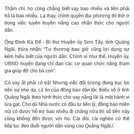
Thậm chí, họ cũng chẳng biết vay bao nhiêu và tiền phải
trả là bao nhiêu. Lạ thay, chính quyền địa phương thì thờ ơ
trong việc tuyên truyền nâng cao nhận thức cho người
dân.
Ông Đinh Kà Để - Bí thư Huyện ủy Sơn Tây, tỉnh Quảng
Ngãi, thừa nhận: “Tư thương bao giờ cũng lợi dụng sự
kém hiểu biết của người dân. Chính vì như thế, Huyện ủy,
UBND huyện đang chỉ đạo các cơ quan chức năng tham
gia giúp đỡ cho bà con”.
Có vay ắt phải có trả! Nhưng việc đối tượng đang trục lợi
trên sự nhẹ dạ, cả tin của đồng bào dân tộc thiểu số ở tỉnh
Quảng Ngãi theo hình thức cho vay nặng lãi là một hành vi
lừa gạt. Cho dù Nhà nước có đầu tư tiền tỷ, đồng bào miền
núi có được hỗ trợ bao nhiêu đi chăng nữa thì số tiền này
cũng không đến được với họ. Cái đói, cái nghèo cứ thế
tiếp tục đeo đuổi người dân vùng cao Quảng Ngãi./.