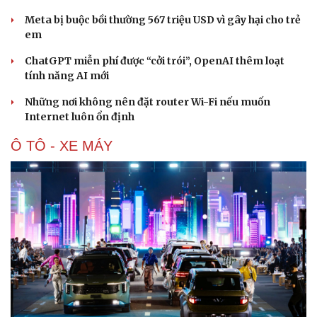
Meta bị buộc bồi thường 567 triệu USD vì gây hại cho trẻ
em
ChatGPT miễn phí được “cởi trói”, OpenAI thêm loạt
tính năng AI mới
Những nơi không nên đặt router Wi-Fi nếu muốn
Internet luôn ổn định
Ô TÔ - XE MÁY
Văn hóa
Giải trí
Sân khấu - Điện ảnh
Nghệ sĩ
Văn học
Thời trang
Âm nhạc
Sao Việt
Di sản