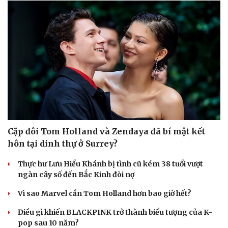
Cặp đôi Tom Holland và Zendaya đã bí mật kết
hôn tại dinh thự ở Surrey?
Thực hư Lưu Hiểu Khánh bị tình cũ kém 38 tuổi vượt
ngàn cây số đến Bắc Kinh đòi nợ
Du lịch
Podcast
Vì sao Marvel cần Tom Holland hơn bao giờ hết?
Tư vấn
Câu chuyện thời sự
Săn Tour
Đọc truyện đêm khuya
Điều gì khiến BLACKPINK trở thành biểu tượng của K-
check-in
Cửa sổ tình yêu
pop sau 10 năm?
Kể chuyện cho bé