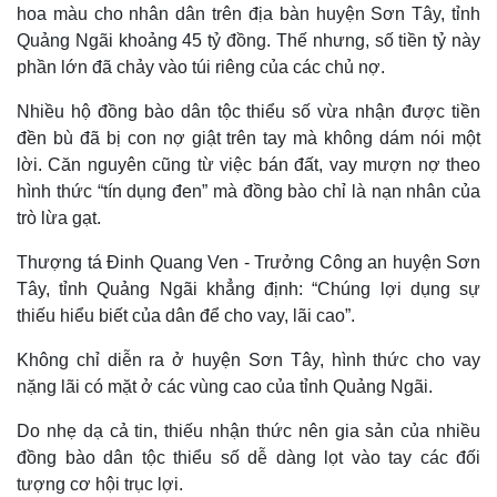
hoa màu cho nhân dân trên địa bàn huyện Sơn Tây, tỉnh
Quảng Ngãi khoảng 45 tỷ đồng. Thế nhưng, số tiền tỷ này
phần lớn đã chảy vào túi riêng của các chủ nợ.
Nhiều hộ đồng bào dân tộc thiểu số vừa nhận được tiền
đền bù đã bị con nợ giật trên tay mà không dám nói một
lời. Căn nguyên cũng từ việc bán đất, vay mượn nợ theo
hình thức “tín dụng đen” mà đồng bào chỉ là nạn nhân của
trò lừa gạt.
Thượng tá Đinh Quang Ven - Trưởng Công an huyện Sơn
Tây, tỉnh Quảng Ngãi khẳng định: “Chúng lợi dụng sự
thiếu hiểu biết của dân để cho vay, lãi cao”.
Thế giới
Multimedia
Quan sát
Video
Không chỉ diễn ra ở huyện Sơn Tây, hình thức cho vay
Cuộc sống đó đây
Ảnh
nặng lãi có mặt ở các vùng cao của tỉnh Quảng Ngãi.
Hồ sơ
E-Magazine
Infographic
Do nhẹ dạ cả tin, thiếu nhận thức nên gia sản của nhiều
đồng bào dân tộc thiểu số dễ dàng lọt vào tay các đối
tượng cơ hội trục lợi.