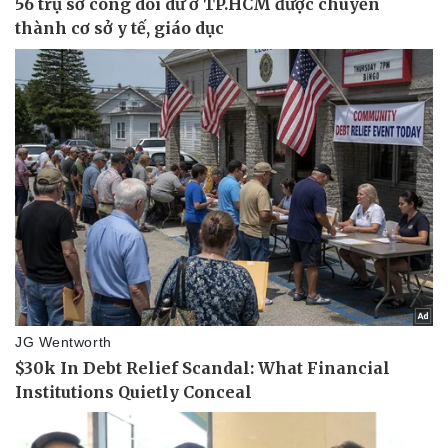
Vụ án
Vũ khí
Tin nóng
Việt Nam
Tư vấn luật
Phân tích