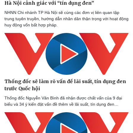
Hà Nội cảnh giác với “tín dụng đen”
Thể thao
Ô tô - Xe máy
Bóng đá
Ô tô
NHNN Chi nhánh TP Hà Nội sẽ cùng các đơn vị liên quan tập
Lịch thi đấu bóng đá
Xe máy
trung tuyên truyền, hướng dẫn nhân dân thận trọng với hoạt động
Thế giới thể thao
Tư vấn
huy động vốn bất hợp pháp.
eSports
Hậu trường
Thống đốc sẽ làm rõ vấn đề lãi suất, tín dụng đen
trước Quốc hội
Thống đốc Nguyễn Văn Bình đã nhận được chất vấn của 9 đại
biểu và 34 ý kiến đặt vấn đề thêm về lãi suất, tín dụng đen…