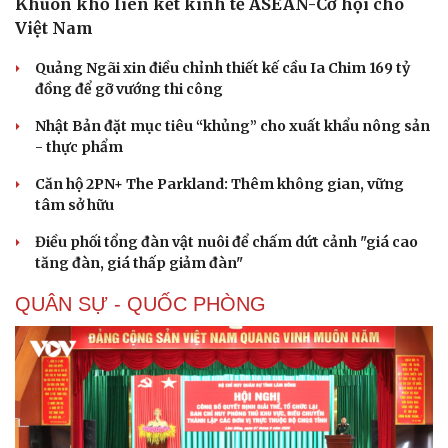
Khuôn khổ liên kết kinh tế ASEAN-Cơ hội cho
Việt Nam
Quảng Ngãi xin điều chỉnh thiết kế cầu Ia Chim 169 tỷ
đồng để gỡ vướng thi công
Nhật Bản đặt mục tiêu “khủng” cho xuất khẩu nông sản
- thực phẩm
Căn hộ 2PN+ The Parkland: Thêm không gian, vững
tâm sở hữu
Điều phối tổng đàn vật nuôi để chấm dứt cảnh "giá cao
tăng đàn, giá thấp giảm đàn"
QUÂN SỰ - QUỐC PHÒNG