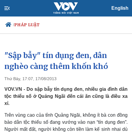
English
PHÁP LUẬT
/
"Sập bẫy" tín dụng đen, dân
Chính trị
Xã hội
Đảng
Tin 24h
nghèo càng thêm khốn khó
Tổ chức nhân sự
Dự báo thời tiết
Quốc hội
Giáo dục
Thứ Bảy, 17:07, 17/08/2013
Nhận diện sự thật
Dấu ấn VOV
Việc làm
VOV.VN - Do sập bẫy tín dụng đen, nhiều gia đình dân
Biển đảo
tộc thiểu số ở Quảng Ngãi đến cái ăn cũng là điều xa
xỉ.
Trên vùng cao của tỉnh Quảng Ngãi, không ít bà con đồng
bào dân tộc thiểu số đang vướng vào nạn “tín dụng đen”.
Người mất đất, người không còn tiền làm kế sinh nhai dù