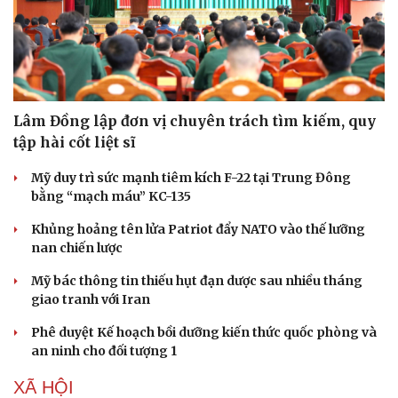
Lâm Đồng lập đơn vị chuyên trách tìm kiếm, quy
Sức khỏe
Đời sống
tập hài cốt liệt sĩ
Dinh dưỡng - món ngon
Nhà đẹp
Mỹ duy trì sức mạnh tiêm kích F-22 tại Trung Đông
Cây thuốc
Blog
bằng “mạch máu” KC-135
Sản phụ khoa
Tình yêu - Gia đình
Nhi khoa
Khủng hoảng tên lửa Patriot đẩy NATO vào thế lưỡng
Nam khoa
nan chiến lược
Làm đẹp - giảm cân
Phòng mạch online
Mỹ bác thông tin thiếu hụt đạn dược sau nhiều tháng
Ăn sạch sống khỏe
giao tranh với Iran
Phê duyệt Kế hoạch bồi dưỡng kiến thức quốc phòng và
an ninh cho đối tượng 1
XÃ HỘI