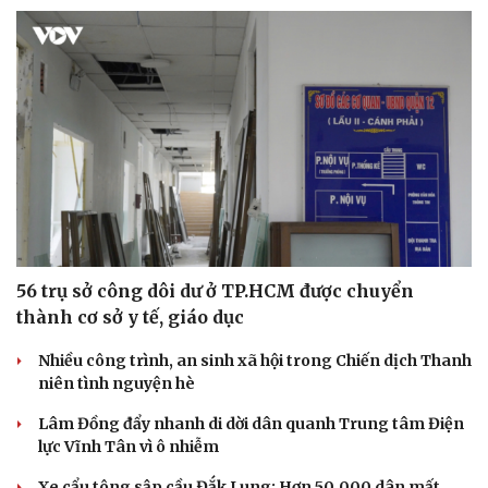
56 trụ sở công dôi dư ở TP.HCM được chuyển
thành cơ sở y tế, giáo dục
Nhiều công trình, an sinh xã hội trong Chiến dịch Thanh
niên tình nguyện hè
Lâm Đồng đẩy nhanh di dời dân quanh Trung tâm Điện
lực Vĩnh Tân vì ô nhiễm
Xe cẩu tông sập cầu Đắk Lung: Hơn 50.000 dân mất