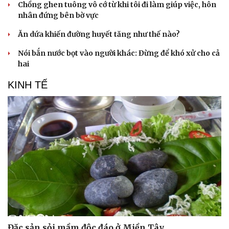
Chồng ghen tuông vô cớ từ khi tôi đi làm giúp việc, hôn
nhân đứng bên bờ vực
Ăn dứa khiến đường huyết tăng như thế nào?
Nói bắn nước bọt vào người khác: Đừng để khó xử cho cả
hai
KINH TẾ
Đặc sản sỏi mầm độc đáo ở Miền Tây