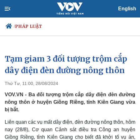
English
PHÁP LUẬT
/
Tạm giam 3 đối tượng trộm cắp
Chính trị
Xã hội
Đảng
Tin 24h
dây điện đèn đường nông thôn
Tổ chức nhân sự
Dự báo thời tiết
Quốc hội
Giáo dục
Thứ Tư, 11:00, 28/08/2024
Nhận diện sự thật
Dấu ấn VOV
Việc làm
VOV.VN - Ba đối tượng trộm cắp dây điện đèn đường
Biển đảo
nông thôn ở huyện Giồng Riềng, tỉnh Kiên Giang vừa
bị bắt.
Liên quan các vụ mất dây điện, đèn đường nông thôn, hôm
nay (28/8), Cơ quan Cảnh sát điều tra Công an huyện
Giồng Riềng, tỉnh Kiên Giang cho biết đã khởi tố vụ án,