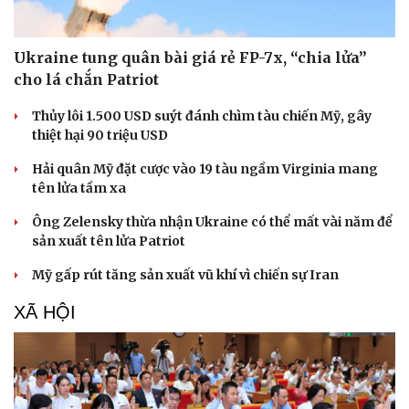
Ukraine tung quân bài giá rẻ FP-7x, “chia lửa”
cho lá chắn Patriot
Thủy lôi 1.500 USD suýt đánh chìm tàu chiến Mỹ, gây
thiệt hại 90 triệu USD
Sức khỏe
Đời sống
Hải quân Mỹ đặt cược vào 19 tàu ngầm Virginia mang
Dinh dưỡng - món ngon
Nhà đẹp
tên lửa tầm xa
Cây thuốc
Blog
Sản phụ khoa
Tình yêu - Gia đình
Ông Zelensky thừa nhận Ukraine có thể mất vài năm để
Nhi khoa
sản xuất tên lửa Patriot
Nam khoa
Mỹ gấp rút tăng sản xuất vũ khí vì chiến sự Iran
Làm đẹp - giảm cân
Phòng mạch online
XÃ HỘI
Ăn sạch sống khỏe