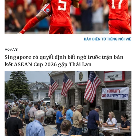
Vụ án
Vũ khí
Tin nóng
Việt Nam
Tư vấn luật
Phân tích