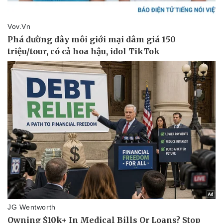
Kinh tế
Thị trường
Bất động sản
Giá vàng
Khởi nghiệp
Tiêu dùng
Tỷ giá
Chứng khoán
Giá cà phê