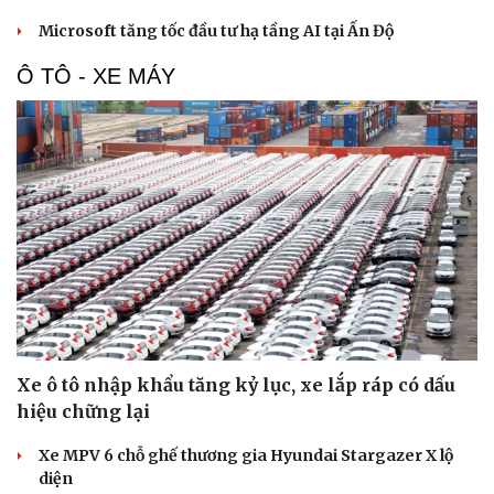
Microsoft tăng tốc đầu tư hạ tầng AI tại Ấn Độ
Ô TÔ - XE MÁY
Văn hóa
Giải trí
Sân khấu - Điện ảnh
Nghệ sĩ
Văn học
Thời trang
Âm nhạc
Sao Việt
Di sản
Xe ô tô nhập khẩu tăng kỷ lục, xe lắp ráp có dấu
hiệu chững lại
Xe MPV 6 chỗ ghế thương gia Hyundai Stargazer X lộ
diện