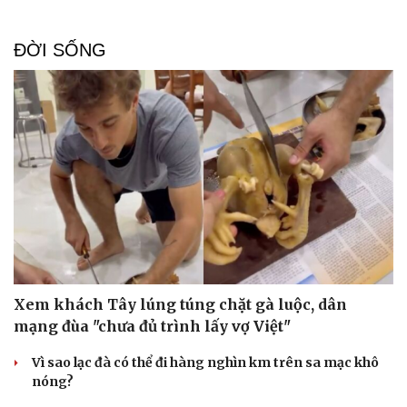
ĐỜI SỐNG
Doanh nghiệp
Công nghệ
Thông tin doanh nghiệp
Sành điệu
Doanh nghiệp 24h
Tin Công nghệ
Doanh nhân
Trải nghiệm
Xem khách Tây lúng túng chặt gà luộc, dân
Vì cộng đồng
Chuyển đổi số
mạng đùa "chưa đủ trình lấy vợ Việt"
Vì sao lạc đà có thể đi hàng nghìn km trên sa mạc khô
nóng?