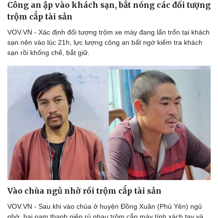
Công an ập vào khách sạn, bắt nóng các đối tượng
trộm cắp tài sản
VOV.VN - Xác định đối tượng trộm xe máy đang lẩn trốn tại khách
sạn nên vào lúc 21h, lực lượng công an bất ngờ kiểm tra khách
sạn rồi khống chế, bắt giữ.
Thể thao
Ô tô - Xe máy
Bóng đá
Ô tô
Lịch thi đấu bóng đá
Xe máy
Vào chùa ngủ nhờ rồi trộm cắp tài sản
Thế giới thể thao
Tư vấn
eSports
VOV.VN - Sau khi vào chùa ở huyện Đồng Xuân (Phú Yên) ngủ
Hậu trường
nhờ, hai nam thanh niên rủ nhau trộm cắp máy tính xách tay và