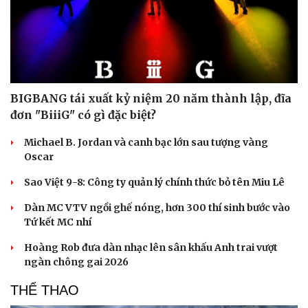
Du lịch
Podcast
Tư vấn
Câu chuyện thời sự
Săn Tour
Đọc truyện đêm khuya
BIGBANG tái xuất kỷ niệm 20 năm thành lập, đĩa
check-in
Cửa sổ tình yêu
đơn "BiiiG" có gì đặc biệt?
Kể chuyện cho bé
Hạt giống tâm hồn
Michael B. Jordan và canh bạc lớn sau tượng vàng
Oscar
Sao Việt 9-8: Công ty quản lý chính thức bỏ tên Miu Lê
Dàn MC VTV ngồi ghế nóng, hơn 300 thí sinh bước vào
Tứ kết MC nhí
Hoàng Rob đưa dàn nhạc lên sân khấu Anh trai vượt
ngàn chông gai 2026
THỂ THAO