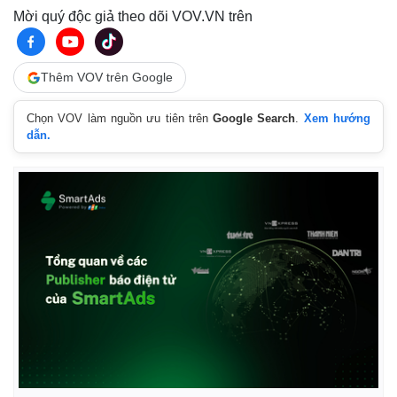
Mời quý độc giả theo dõi VOV.VN trên
Thêm VOV trên Google
Chọn VOV làm nguồn ưu tiên trên
Google Search
.
Xem hướng
Thế giới
Multimedia
dẫn.
Quan sát
Video
Cuộc sống đó đây
Ảnh
Hồ sơ
E-Magazine
Infographic