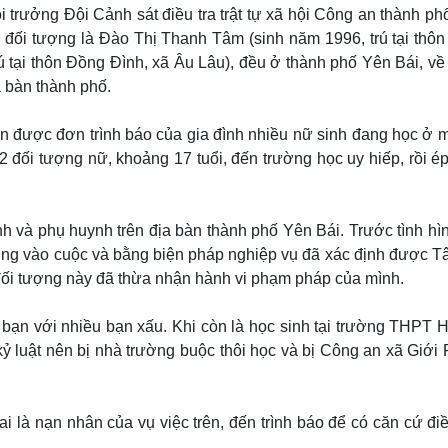
Lịch thi đấu bóng đá
Xe máy
trưởng Đội Cảnh sát điều tra trật tự xã hội Công an thành ph
Thế giới thể thao
Tư vấn
2 đối tượng là Đào Thị Thanh Tâm (sinh năm 1996, trú tại thôn
eSports
V
ú tại thôn Đồng Đình, xã Âu Lâu), đều ở thành phố Yên Bái, về
Hậu trường
a bàn thành phố.
Văn hóa
Giải trí
D
n được đơn trình báo của gia đình nhiều nữ sinh đang học ở m
Sân khấu - Điện ảnh
Nghệ sĩ
Văn học
Thời trang
 đối tượng nữ, khoảng 17 tuổi, đến trường học uy hiếp, rồi é
Âm nhạc
Sao Việt
c
Di sản
 và phụ huynh trên địa bàn thành phố Yên Bái. Trước tình hìn
ợng vào cuộc và bằng biện pháp nghiệp vụ đã xác định được T
 đối tượng này đã thừa nhận hành vi phạm pháp của mình.
 bạn với nhiều bạn xấu. Khi còn là học sinh tại trường THPT 
ỷ luật nên bị nhà trường buộc thôi học và bị Công an xã Giới 
là nạn nhân của vụ việc trên, đến trình báo để có căn cứ điề