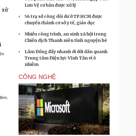
Lưu Vệ cơ bản được xử lý
56 trụ sở công dôi dư ở TP.HCM được
chuyển thành cơ sở y tế, giáo dục
Nhiều công trình, an sinh xã hội trong
Chiến dịch Thanh niên tình nguyện hè
i
Lâm Đồng đẩy nhanh di dời dân quanh
yên
Trung tâm Điện lực Vĩnh Tân vì ô
nhiễm
CÔNG NGHỆ
đêm,