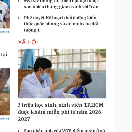
Mỹ bác thông tin thiếu hụt đạn dược
sau nhiều tháng giao tranh với Iran
Phê duyệt Kế hoạch bồi dưỡng kiến
thức quốc phòng và an ninh cho đối
tượng 1
XÃ HỘI
3 triệu học sinh, sinh viên TP.HCM
được khám miễn phí từ năm 2026-
2027
Sau phản ánh của VOV, điểm ngập ở xã