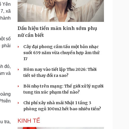
Doanh nghiệp 24h
Tin Công nghệ
ố Yên
Doanh nhân
Trải nghiệm
 7, xã
ì cộng đồng
Chuyển đổi số
 hành
Dấu hiệu tiền mãn kinh sớm phụ
u lịch
Podcast
nữ cần biết
ột số
Tư vấn
Câu chuyện thời sự
Săn Tour
Đọc truyện đêm khuya
p phải
Cây đại phong cầm tấu một bản nhạc
heck-in
Cửa sổ tình yêu
suốt 639 năm vừa chuyển hợp âm thứ
Kể chuyện cho bé
17
Hạt giống tâm hồn
h đó,
Hôm nay vào tiết lập Thu 2026: Thời
âm và
tiết sẽ thay đổi ra sao?
Bôi nhọ trên mạng: Thế giới xử lý người
tung tin xúc phạm thế nào?
Hoàng
Phiên
Chi phí xây nhà mái Nhật 1 tầng 3
phòng ngủ 100m2 hết bao nhiêu tiền?
KINH TẾ
u tra,