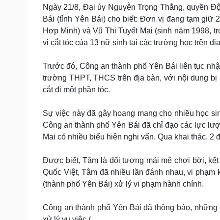
Tin nóng
Việt Nam
Ngày 21/8, Đại úy Nguyễn Trọng Thắng, quyền Đội 
Tư vấn luật
Phân tích
Bái (tỉnh Yên Bái) cho biết: Đơn vị đang tạm giữ 
Hợp Minh) và Vũ Thị Tuyết Mai (sinh năm 1998, tr
vi cắt tóc của 13 nữ sinh tại các trường học trên đị
Sức khỏe
Đời sống
Trước đó, Công an thành phố Yên Bái liên tục nhậ
Dinh dưỡng - món ngon
Nhà đẹp
Cây thuốc
Blog
trường THPT, THCS trên địa bàn, với nội dung bị 2
Sản phụ khoa
Tình yêu - Gia đình
cắt đi một phần tóc.
Nhi khoa
Nam khoa
Sự việc này đã gây hoang mang cho nhiều học sinh
Làm đẹp - giảm cân
Công an thành phố Yên Bái đã chỉ đạo các lực lư
Phòng mạch online
Mai có nhiều biểu hiện nghi vấn. Qua khai thác, 2
Ăn sạch sống khỏe
Cải chính
Được biết, Tâm là đối tượng mải mê chơi bời, kết
Quốc Việt, Tâm đã nhiều lần đánh nhau, vi phạm k
(thành phố Yên Bái) xử lý vi phạm hành chính.
Công an thành phố Yên Bái đã thông báo, những ai 
xử lý vụ việc./.