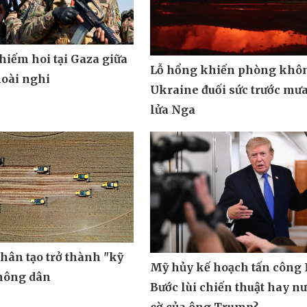
hiếm hoi tại Gaza giữa
Lỗ hổng khiến phòng khô
oài nghi
Ukraine đuối sức trước mưa
lửa Nga
nhân tạo trở thành "kỹ
Mỹ hủy kế hoạch tấn công 
 nông dân
Bước lùi chiến thuật hay n
cờ của ông Trump?