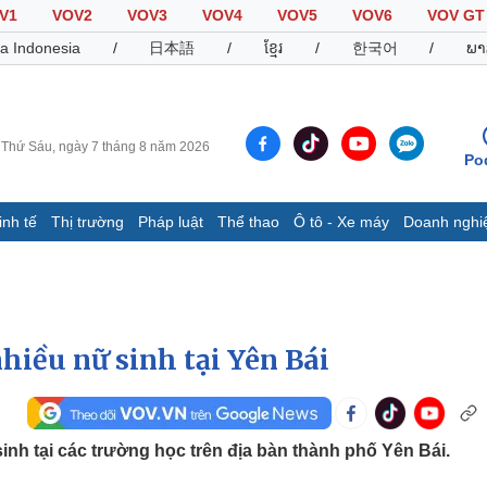
V1
VOV2
VOV3
VOV4
VOV5
VOV6
VOV GT
a Indonesia
/
日本語
/
ខ្មែរ
/
한국어
/
ພາ
Thứ Sáu, ngày 7 tháng 8 năm 2026
Po
inh tế
Thị trường
Pháp luật
Thể thao
Ô tô - Xe máy
Doanh nghi
Thế giới
Multimedia
K
Quan sát
Video
B
Cuộc sống đó đây
Ảnh
K
Hồ sơ
E-Magazine
nhiều nữ sinh tại Yên Bái
Infographic
Thể thao
Ô tô - Xe máy
D
inh tại các trường học trên địa bàn thành phố Yên Bái.
Bóng đá
Ô tô
T