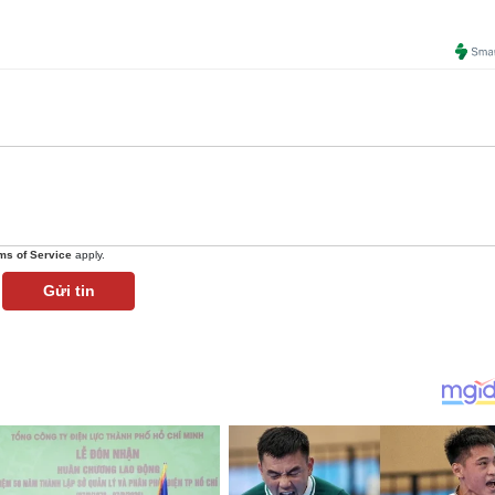
ms of Service
apply.
Gửi tin