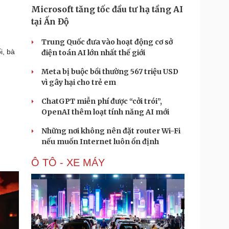
Microsoft tăng tốc đầu tư hạ tầng AI
tại Ấn Độ
Trung Quốc đưa vào hoạt động cơ sở
i, bà
điện toán AI lớn nhất thế giới
Meta bị buộc bồi thường 567 triệu USD
vì gây hại cho trẻ em
ChatGPT miễn phí được “cởi trói”,
OpenAI thêm loạt tính năng AI mới
Những nơi không nên đặt router Wi-Fi
nếu muốn Internet luôn ổn định
Ô TÔ - XE MÁY