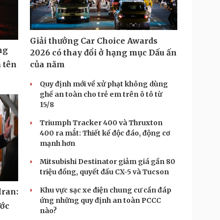
Giải thưởng Car Choice Awards
ng
2026 có thay đổi ở hạng mục Dấu ấn
 tên
của năm
Quy định mới về xử phạt không dùng
ghế an toàn cho trẻ em trên ô tô từ
15/8
Triumph Tracker 400 và Thruxton
400 ra mắt: Thiết kế độc đáo, động cơ
mạnh hơn
Mitsubishi Destinator giảm giá gần 80
triệu đồng, quyết đấu CX-5 và Tucson
Khu vực sạc xe điện chung cư cần đáp
Iran:
ứng những quy định an toàn PCCC
ước
nào?