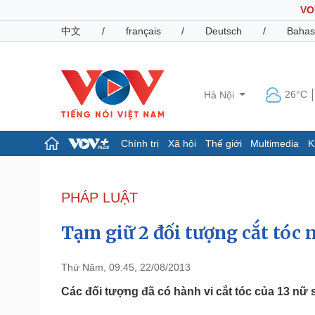
VO
中文
/
français
/
Deutsch
/
Bahas
26°C
Hà Nội
Chính trị
Xã hội
Thế giới
Multimedia
K
Chính trị
Xã hội
Đảng
Tin 24h
PHÁP LUẬT
Tổ chức nhân sự
Dự báo thời tiết
Quốc hội
Giáo dục
Tạm giữ 2 đối tượng cắt tóc 
Nhận diện sự thật
Dấu ấn VOV
Việc làm
Biển đảo
Thứ Năm, 09:45, 22/08/2013
Pháp luật
Quân sự - Quốc phòng
Các đối tượng đã có hành vi cắt tóc của 13 nữ s
Vụ án
Vũ khí