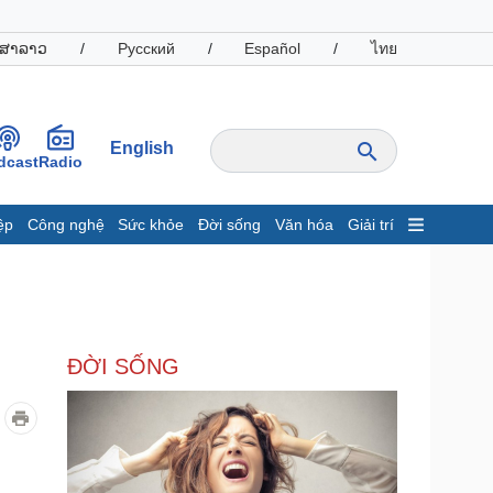
ສາລາວ
/
Русский
/
Español
/
ไทย
English
dcast
Radio
ệp
Công nghệ
Sức khỏe
Đời sống
Văn hóa
Giải trí
inh tế
Thị trường
ất động sản
Giá vàng
hởi nghiệp
Tiêu dùng
Tỷ giá
ĐỜI SỐNG
Chứng khoán
Giá cà phê
oanh nghiệp
Công nghệ
hông tin doanh nghiệp
Sành điệu