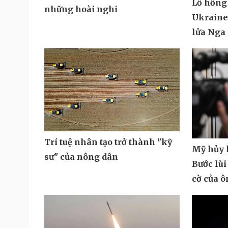
Lỗ hổng
những hoài nghi
Ukraine 
lửa Nga
Trí tuệ nhân tạo trở thành "kỹ
Mỹ hủy k
sư" của nông dân
Bước lùi
cờ của 