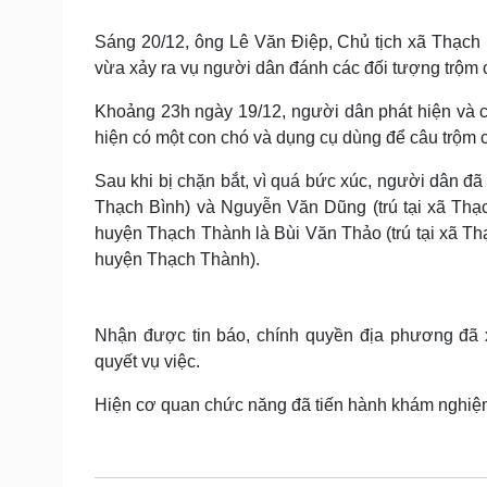
Tin nóng
Việt Nam
Tư vấn luật
Phân tích
Sáng 20/12, ông Lê Văn Điệp, Chủ tịch xã Thạch 
vừa xảy ra vụ người dân đánh các đối tượng trộm 
Khoảng 23h ngày 19/12, người dân phát hiện và ch
Sức khỏe
Đời sống
hiện có một con chó và dụng cụ dùng để câu trộm 
Dinh dưỡng - món ngon
Nhà đẹp
Cây thuốc
Blog
Sau khi bị chặn bắt, vì quá bức xúc, người dân đã
Sản phụ khoa
Tình yêu - Gia đình
Thạch Bình) và Nguyễn Văn Dũng (trú tại xã Thạ
Nhi khoa
huyện Thạch Thành là Bùi Văn Thảo (trú tại xã T
Nam khoa
huyện Thạch Thành).
Làm đẹp - giảm cân
Phòng mạch online
Ăn sạch sống khỏe
Nhận được tin báo, chính quyền địa phương đã 
Cải chính
quyết vụ việc.
Hiện cơ quan chức năng đã tiến hành khám nghiệm t