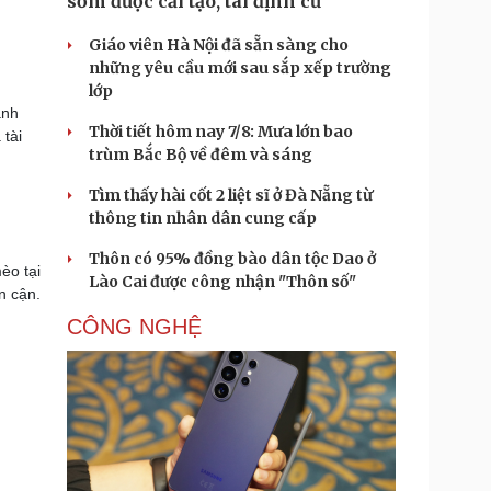
sớm được cải tạo, tái định cư
Giáo viên Hà Nội đã sẵn sàng cho
những yêu cầu mới sau sắp xếp trường
lớp
anh
Thời tiết hôm nay 7/8: Mưa lớn bao
 tài
trùm Bắc Bộ về đêm và sáng
Tìm thấy hài cốt 2 liệt sĩ ở Đà Nẵng từ
thông tin nhân dân cung cấp
Thôn có 95% đồng bào dân tộc Dao ở
èo tại
Lào Cai được công nhận "Thôn số"
n cận.
CÔNG NGHỆ