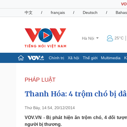
VO
中文
/
français
/
Deutsch
/
Bahas
25°C
Hà Nội
Chính trị
Xã hội
Thế giới
Multimedia
K
Chính trị
Xã hội
Đảng
Tin 24h
PHÁP LUẬT
Tổ chức nhân sự
Dự báo thời tiết
Quốc hội
Giáo dục
Thanh Hóa: 4 trộm chó bị dâ
Nhận diện sự thật
Dấu ấn VOV
Việc làm
Biển đảo
Thứ Bảy, 14:54, 20/12/2014
Pháp luật
Quân sự - Quốc phòng
VOV.VN - Bị phát hiện ăn trộm chó, 4 đối tượ
người bị thương.
Vụ án
Vũ khí