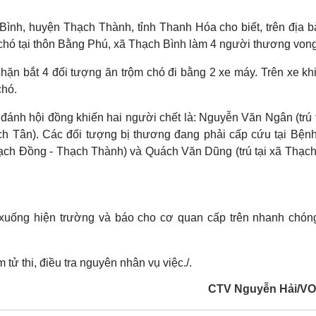
Lịch thi đấu bóng đá
Xe máy
Thế giới thể thao
Tư vấn
Bình, huyện Thạch Thành, tỉnh Thanh Hóa cho biết, trên địa b
eSports
V
chó tại thôn Bằng Phú, xã Thạch Bình làm 4 người thương vong
Hậu trường
ặn bắt 4 đối tượng ăn trộm chó đi bằng 2 xe máy. Trên xe khi
Văn hóa
Giải trí
D
chó.
Sân khấu - Điện ảnh
Nghệ sĩ
Văn học
Thời trang
 đánh hội đồng khiến hai người chết là: Nguyễn Văn Ngân (trú 
Âm nhạc
Sao Việt
c
ch Tân). Các đối tượng bị thương đang phải cấp cứu tại Bệnh
Di sản
hạch Đồng - Thạch Thành) và Quách Văn Dũng (trú tại xã Thạch
xuống hiện trường và báo cho cơ quan cấp trên nhanh chóng
ử thi, điều tra nguyên nhân vụ việc./.
CTV Nguyễn Hải/V