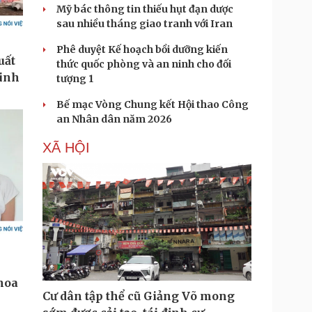
Mỹ bác thông tin thiếu hụt đạn dược
sau nhiều tháng giao tranh với Iran
Phê duyệt Kế hoạch bồi dưỡng kiến
thức quốc phòng và an ninh cho đối
tượng 1
Bế mạc Vòng Chung kết Hội thao Công
an Nhân dân năm 2026
XÃ HỘI
Cư dân tập thể cũ Giảng Võ mong