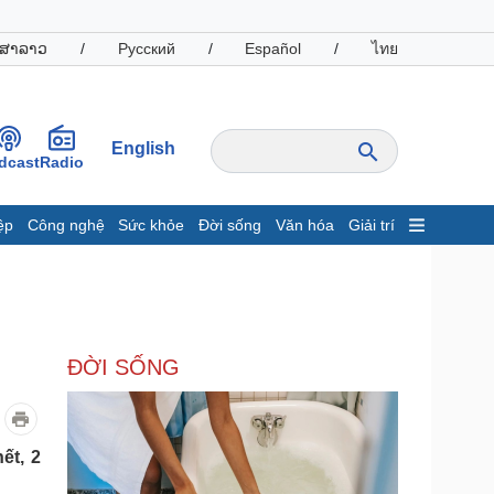
ສາລາວ
/
Русский
/
Español
/
ไทย
English
dcast
Radio
ệp
Công nghệ
Sức khỏe
Đời sống
Văn hóa
Giải trí
inh tế
Thị trường
ất động sản
Giá vàng
hởi nghiệp
Tiêu dùng
Tỷ giá
ĐỜI SỐNG
Chứng khoán
Giá cà phê
oanh nghiệp
Công nghệ
ết, 2
hông tin doanh nghiệp
Sành điệu