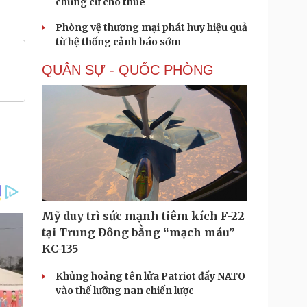
chung cư cho thuê
Phòng vệ thương mại phát huy hiệu quả
từ hệ thống cảnh báo sớm
QUÂN SỰ - QUỐC PHÒNG
Mỹ duy trì sức mạnh tiêm kích F-22
tại Trung Đông bằng “mạch máu”
KC-135
Khủng hoảng tên lửa Patriot đẩy NATO
vào thế lưỡng nan chiến lược