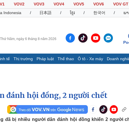
V1
VOV2
VOV3
VOV4
VOV5
VOV6
VOV GT
a Indonesia
/
日本語
/
ខ្មែរ
/
한국어
/
ພາ
Thứ Năm, ngày 6 tháng 8 năm 2026
Po
inh tế
Thị trường
Pháp luật
Thể thao
Ô tô - Xe máy
Doanh nghi
Thế giới
Multimedia
K
Quan sát
Video
B
Cuộc sống đó đây
Ảnh
K
Hồ sơ
E-Magazine
n đánh hội đồng, 2 người chết
Infographic
Thể thao
Ô tô - Xe máy
D
ng đã bị nhiều người dân đánh hội đồng khiến 2 người ch
Bóng đá
Ô tô
T