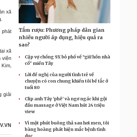
Doanh nghiệp 24h
Tin Công nghệ
Doanh nhân
Trải nghiệm
àn xã
ì cộng đồng
Chuyển đổi số
.
Tắm rượu: Phương pháp dân gian
 phát
u lịch
Podcast
nhiều người áp dụng, hiệu quả ra
Tư vấn
Câu chuyện thời sự
sao?
Săn Tour
Đọc truyện đêm khuya
tại xã
heck-in
Cửa sổ tình yêu
Cặp vợ chồng 9X bỏ phố về “giữ hồn nhà
 viện
Kể chuyện cho bé
cổ” miền Tây
 Kim,
Hạt giống tâm hồn
Lời đề nghị của người tình trẻ về
chuyện có con chung khiến tôi bế tắc ở
tuổi 80
 giải
Clip anh Tây 'phê' và ngơ ngác khi gội
đầu massage ở Việt Nam hút 24 triệu
view
Vì một phút buông thả sau hơi men, tôi
OV.VN
bàng hoàng phát hiện mắc bệnh tình
dục