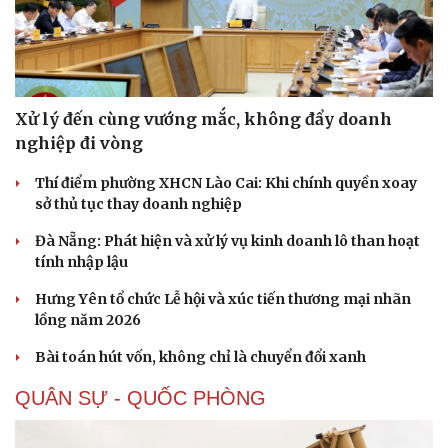
Doanh nghiệp
Công nghệ
Thông tin doanh nghiệp
Sành điệu
Doanh nghiệp 24h
Tin Công nghệ
Doanh nhân
Trải nghiệm
Xử lý đến cùng vướng mắc, không đẩy doanh
Vì cộng đồng
Chuyển đổi số
nghiệp đi vòng
Thí điểm phường XHCN Lào Cai: Khi chính quyền xoay
sở thủ tục thay doanh nghiệp
Đà Nẵng: Phát hiện và xử lý vụ kinh doanh lô than hoạt
tính nhập lậu
Hưng Yên tổ chức Lễ hội và xúc tiến thương mại nhãn
lồng năm 2026
Bài toán hút vốn, không chỉ là chuyển đổi xanh
QUÂN SỰ - QUỐC PHÒNG