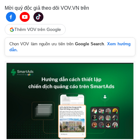
Mời quý độc giả theo dõi VOV.VN trên
Thêm VOV trên Google
Chọn VOV làm nguồn ưu tiên trên
Google Search
.
Xem hướng
dẫn.
Thế giới
Multimedia
Quan sát
Video
Cuộc sống đó đây
Ảnh
Hồ sơ
E-Magazine
Infographic