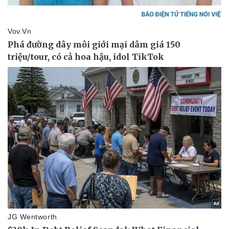
Kinh tế
Thị trường
Bất động sản
Giá vàng
Khởi nghiệp
Tiêu dùng
Tỷ giá
Chứng khoán
Giá cà phê