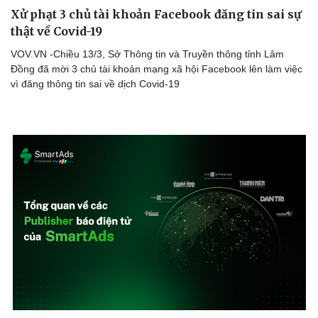
Xử phạt 3 chủ tài khoản Facebook đăng tin sai sự
thật về Covid-19
Thể thao
Ô tô - Xe máy
VOV.VN -Chiều 13/3, Sở Thông tin và Truyền thông tỉnh Lâm
Bóng đá
Ô tô
Đồng đã mời 3 chủ tài khoản mạng xã hội Facebook lên làm việc
Lịch thi đấu bóng đá
Xe máy
vì đăng thông tin sai về dịch Covid-19
Thế giới thể thao
Tư vấn
eSports
Hậu trường