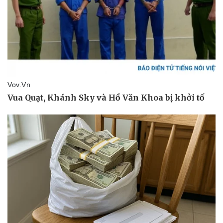
Pháp luật
Quân sự - Quốc phòng
Vụ án
Vũ khí
Tin nóng
Việt Nam
Tư vấn luật
Phân tích