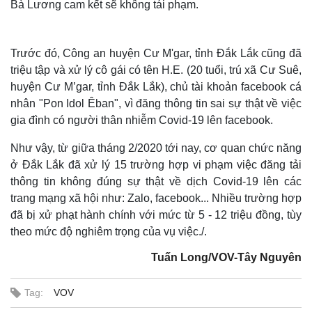
Bà Lương cam kết sẽ không tái phạm.
Trước đó, Công an huyện Cư M'gar, tỉnh Đắk Lắk cũng đã
triệu tập và xử lý cô gái có tên H.E. (20 tuổi, trú xã Cư Suê,
huyện Cư M’gar, tỉnh Đắk Lắk), chủ tài khoản facebook cá
nhân "Pon Idol Êban", vì đăng thông tin sai sự thật về việc
gia đình có người thân nhiễm Covid-19 lên facebook.
Như vậy, từ giữa tháng 2/2020 tới nay, cơ quan chức năng
ở Đắk Lắk đã xử lý 15 trường hợp vi phạm việc đăng tải
thông tin không đúng sự thật về dịch Covid-19 lên các
trang mạng xã hội như: Zalo, facebook... Nhiều trường hợp
đã bị xử phạt hành chính với mức từ 5 - 12 triệu đồng, tùy
theo mức độ nghiêm trọng của vụ việc./.
Tuấn Long/VOV-Tây Nguyên
Tag:
VOV