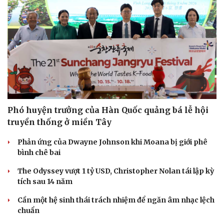
Văn hóa
Giải trí
Sân khấu - Điện ảnh
Nghệ sĩ
Văn học
Thời trang
Âm nhạc
Sao Việt
Di sản
Phó huyện trưởng của Hàn Quốc quảng bá lễ hội
truyền thống ở miền Tây
Phản ứng của Dwayne Johnson khi Moana bị giới phê
bình chê bai
The Odyssey vượt 1 tỷ USD, Christopher Nolan tái lập kỳ
tích sau 14 năm
Cần một hệ sinh thái trách nhiệm để ngăn âm nhạc lệch
chuẩn