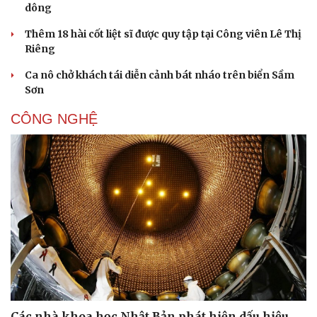
dông
Dinh dưỡng - món ngon
Nhà đẹp
Cây thuốc
Blog
Thêm 18 hài cốt liệt sĩ được quy tập tại Công viên Lê Thị
Sản phụ khoa
Tình yêu - Gia đình
Riêng
Nhi khoa
Ca nô chở khách tái diễn cảnh bát nháo trên biển Sầm
Nam khoa
Sơn
Làm đẹp - giảm cân
Phòng mạch online
CÔNG NGHỆ
Ăn sạch sống khỏe
Các nhà khoa học Nhật Bản phát hiện dấu hiệu