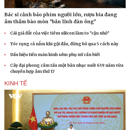
Bác sĩ cảnh báo phim người lớn, rượu bia đang
âm thầm bào mòn "bản lĩnh đàn ông"
Cái giá đắt của việc tiêm silicon làm to "cậu nhỏ"
Tóc rụng cả nắm khi gội đầu, đừng bỏ qua 5 cách này
Dấu hiệu tiền mãn kinh sớm phụ nữ cần biết
Cây đại phong cầm tấu một bản nhạc suốt 639 năm vừa
chuyển hợp âm thứ 17
KINH TẾ