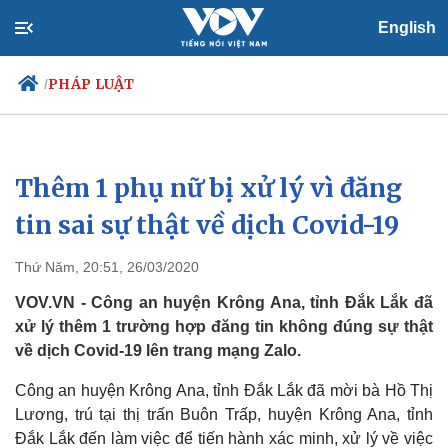
English
PHÁP LUẬT
/
Thêm 1 phụ nữ bị xử lý vì đăng
Chính trị
Xã hội
Đảng
Tin 24h
tin sai sự thật về dịch Covid-19
Tổ chức nhân sự
Dự báo thời tiết
Quốc hội
Giáo dục
Thứ Năm, 20:51, 26/03/2020
Nhận diện sự thật
Dấu ấn VOV
Việc làm
VOV.VN - Công an huyện Krông Ana, tỉnh Đắk Lắk đã
Biển đảo
xử lý thêm 1 trường hợp đăng tin không đúng sự thật
về dịch Covid-19 lên trang mạng Zalo.
Công an huyện Krông Ana, tỉnh Đắk Lắk đã mời bà Hồ Thị
Lương, trú tại thị trấn Buôn Trấp, huyện Krông Ana, tỉnh
Đắk Lắk đến làm việc để tiến hành xác minh, xử lý về việc