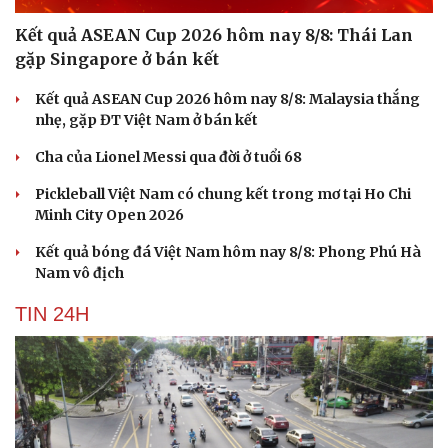
Tư vấn
Câu chuyện thời sự
Kết quả ASEAN Cup 2026 hôm nay 8/8: Thái Lan
Săn Tour
Đọc truyện đêm khuya
gặp Singapore ở bán kết
check-in
Cửa sổ tình yêu
Kể chuyện cho bé
Kết quả ASEAN Cup 2026 hôm nay 8/8: Malaysia thắng
Hạt giống tâm hồn
nhẹ, gặp ĐT Việt Nam ở bán kết
Cha của Lionel Messi qua đời ở tuổi 68
Pickleball Việt Nam có chung kết trong mơ tại Ho Chi
Minh City Open 2026
Kết quả bóng đá Việt Nam hôm nay 8/8: Phong Phú Hà
Nam vô địch
TIN 24H