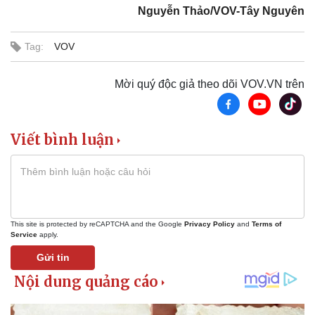
Nguyễn Thảo/VOV-Tây Nguyên
Tag:
VOV
Mời quý độc giả theo dõi VOV.VN trên
Viết bình luận
Pháp luật
Quân sự - Quốc phòng
Vụ án
Vũ khí
Tin nóng
Việt Nam
This site is protected by reCAPTCHA and the Google
Privacy Policy
and
Terms of
Tư vấn luật
Phân tích
Service
apply.
Gửi tin