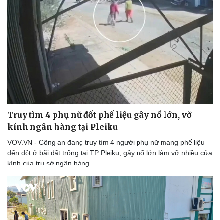
Văn hóa
Giải trí
Sân khấu - Điện ảnh
Nghệ sĩ
Văn học
Thời trang
Âm nhạc
Sao Việt
Di sản
Truy tìm 4 phụ nữ đốt phế liệu gây nổ lớn, vỡ
kính ngân hàng tại Pleiku
VOV.VN - Công an đang truy tìm 4 người phụ nữ mang phế liệu
đến đốt ở bãi đất trống tại TP Pleiku, gây nổ lớn làm vỡ nhiều cửa
kính của trụ sở ngân hàng.