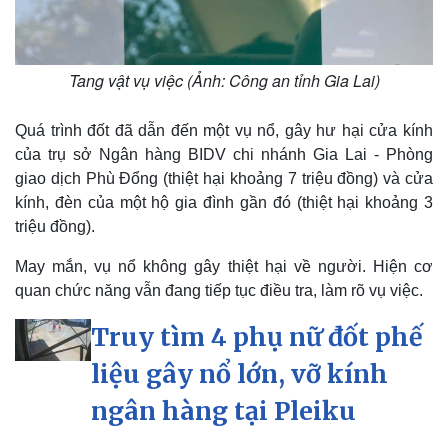
Tang vật vụ việc (Ảnh: Công an tỉnh Gia Lai)
Kinh tế
Thị trường
Bất động sản
Giá vàng
Quá trình đốt đã dẫn đến một vụ nổ, gây hư hại cửa kính
Khởi nghiệp
Tiêu dùng
của trụ sở Ngân hàng BIDV chi nhánh Gia Lai - Phòng
Tỷ giá
Chứng khoán
giao dịch Phù Đổng (thiệt hại khoảng 7 triệu đồng) và cửa
Giá cà phê
kính, đèn của một hộ gia đình gần đó (thiệt hại khoảng 3
triệu đồng).
May mắn, vụ nổ không gây thiệt hại về người. Hiện cơ
quan chức năng vẫn đang tiếp tục điều tra, làm rõ vụ việc.
Truy tìm 4 phụ nữ đốt phế
liệu gây nổ lớn, vỡ kính
ngân hàng tại Pleiku