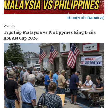
Doanh nghiệp
Công nghệ
Thông tin doanh nghiệp
Sành điệu
Doanh nghiệp 24h
Tin Công nghệ
Doanh nhân
Trải nghiệm
Vì cộng đồng
Chuyển đổi số