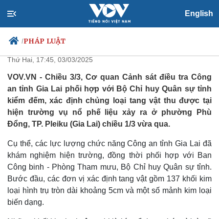
English
Thu giữ nhiều tang vật trong vụ
nổ phế liệu ở TP. Pleiku
PHÁP LUẬT
/
Thứ Hai, 17:45, 03/03/2025
VOV.VN - Chiều 3/3, Cơ quan Cảnh sát điều tra Công
an tỉnh Gia Lai phối hợp với Bộ Chỉ huy Quân sự tỉnh
Chính trị
Xã hội
kiểm đếm, xác định chủng loại tang vật thu được tại
Đảng
Tin 24h
hiện trường vụ nổ phế liệu xảy ra ở phường Phù
Tổ chức nhân sự
Dự báo thời tiết
Đổng, TP. Pleiku (Gia Lai) chiều 1/3 vừa qua.
Quốc hội
Giáo dục
Nhận diện sự thật
Dấu ấn VOV
Cụ thể, các lực lượng chức năng Công an tỉnh Gia Lai đã
Việc làm
khám nghiệm hiện trường, đồng thời phối hợp với Ban
Biển đảo
Công binh - Phòng Tham mưu, Bộ Chỉ huy Quân sự tỉnh.
Bước đầu, các đơn vị xác định tang vật gồm 137 khối kim
loại hình trụ tròn dài khoảng 5cm và một số mảnh kim loại
biến dạng.