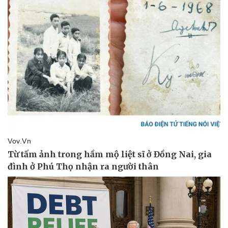
Thể thao
Ô tô - Xe máy
Bóng đá
Ô tô
Lịch thi đấu bóng đá
Xe máy