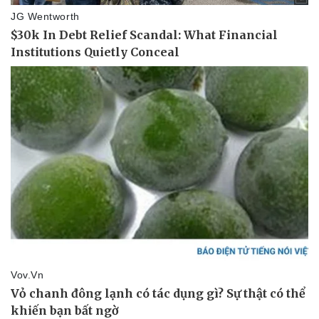
Sức khỏe
Đời sống
Dinh dưỡng - món ngon
Nhà đẹp
Cây thuốc
Blog
Sản phụ khoa
Tình yêu - Gia đình
Nhi khoa
Nam khoa
Làm đẹp - giảm cân
Phòng mạch online
Ăn sạch sống khỏe