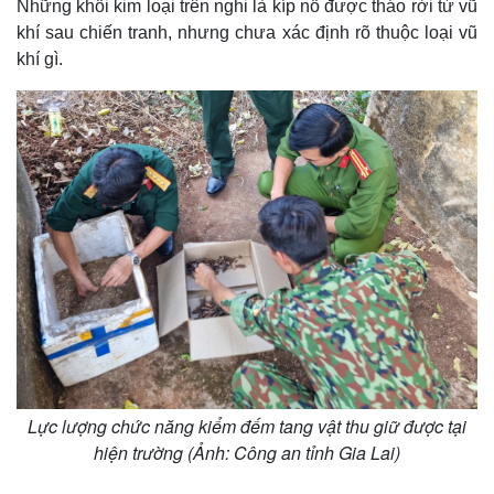
Những khối kim loại trên nghi là kíp nổ được tháo rời từ vũ
khí sau chiến tranh, nhưng chưa xác định rõ thuộc loại vũ
khí gì.
Lực lượng chức năng kiểm đếm tang vật thu giữ được tại
Thế giới
Multimedia
hiện trường (Ảnh: Công an tỉnh Gia Lai)
Quan sát
Video
Cuộc sống đó đây
Ảnh