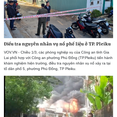
Điều tra nguyên nhân vụ nổ phế liệu ở TP. Pleiku
VOV.VN - Chiều 1/3, các phòng nghiệp vụ của Công an tỉnh Gia
Du lịch
Podcast
Lai phối hợp với Công an phường Phù Đổng (TP.Pleiku) tiến hành
Tư vấn
Câu chuyện thời sự
khám nghiệm hiện trường, điều tra nguyên nhân vụ nổ xảy ra tại
Săn Tour
Đọc truyện đêm khuya
tổ dân phố 5, phường Phù Đổng, TP Pleiku.
check-in
Cửa sổ tình yêu
Kể chuyện cho bé
Hạt giống tâm hồn