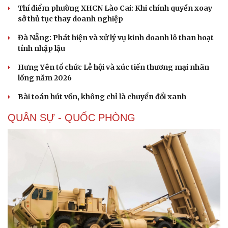
Thí điểm phường XHCN Lào Cai: Khi chính quyền xoay
sở thủ tục thay doanh nghiệp
Đà Nẵng: Phát hiện và xử lý vụ kinh doanh lô than hoạt
tính nhập lậu
Hưng Yên tổ chức Lễ hội và xúc tiến thương mại nhãn
lồng năm 2026
Bài toán hút vốn, không chỉ là chuyển đổi xanh
QUÂN SỰ - QUỐC PHÒNG