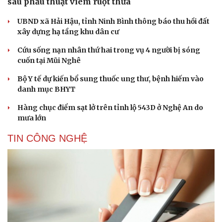
sau phẫu thuật viêm ruột thừa
UBND xã Hải Hậu, tỉnh Ninh Bình thông báo thu hồi đất
xây dựng hạ tầng khu dân cư
Cứu sống nạn nhân thứ hai trong vụ 4 người bị sóng
cuốn tại Mũi Nghê
Bộ Y tế dự kiến bổ sung thuốc ung thư, bệnh hiếm vào
danh mục BHYT
Hàng chục điểm sạt lở trên tỉnh lộ 543D ở Nghệ An do
mưa lớn
TIN CÔNG NGHỆ