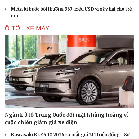
Meta bị buộc bồi thường 567 triệu USD vì gây hại cho trẻ
em
Ô TÔ - XE MÁY
Du lịch
Podcast
Ngành ô tô Trung Quốc đối mặt khủng hoảng vì
Tư vấn
Câu chuyện thời sự
cuộc chiến giảm giá xe điện
Săn Tour
Đọc truyện đêm khuya
check-in
Cửa sổ tình yêu
Kawasaki KLE 500 2026 ra mắt giá 211 triệu đồng - Sự
Kể chuyện cho bé