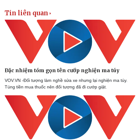
Vụ án
Vũ khí
Tin nóng
Việt Nam
Tin liên quan
Tư vấn luật
Phân tích
Đặc nhiệm tóm gọn tên cướp nghiện ma túy
VOV.VN -Đối tượng làm nghề sửa xe nhưng lại nghiện ma túy.
Túng tiền mua thuốc nên đối tượng đã đi cướp giật.