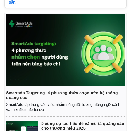
dẫn.
Thế giới
Multimedia
Quan sát
Video
Smartads Targeting: 4 phương thức chọn trên hệ thống
quảng cáo
Cuộc sống đó đây
Ảnh
Hồ sơ
E-Magazine
SmartAds tập trung vào việc nhắm đúng đối tượng, đúng ngữ cảnh
và thời điểm để tối ưu.
Infographic
5 công cụ tạo tiêu đề và mô tả quảng cáo
cho thương hiệu 2026