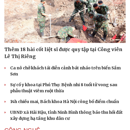
Thêm 18 hài cốt liệt sĩ được quy tập tại Công viên
Lê Thị Riêng
Ca nô chở khách tái diễn cảnh bát nháo trên biển Sầm
Sơn
Sự cố y khoa tại Phú Thọ: Bệnh nhi 8 tuổi tử vong sau
phẫu thuật viêm ruột thừa
14h chiều mai, Bách khoa Hà Nội công bố điểm chuẩn
UBND xã Hải Hậu, tỉnh Ninh Bình thông báo thu hồi đất
xây dựng hạ tầng khu dân cư