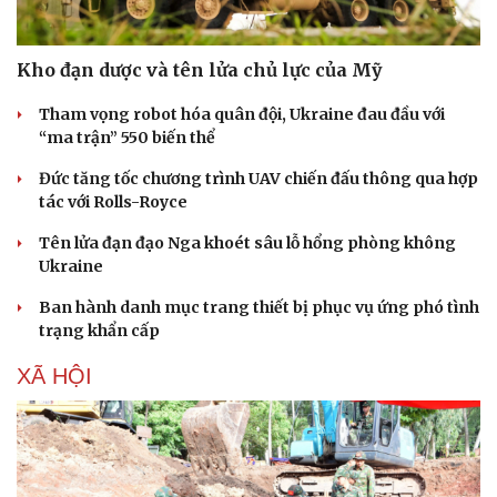
Kho đạn dược và tên lửa chủ lực của Mỹ
Tham vọng robot hóa quân đội, Ukraine đau đầu với
“ma trận” 550 biến thể
Đức tăng tốc chương trình UAV chiến đấu thông qua hợp
tác với Rolls-Royce
Tên lửa đạn đạo Nga khoét sâu lỗ hổng phòng không
Ukraine
Ban hành danh mục trang thiết bị phục vụ ứng phó tình
Văn hóa
Giải trí
trạng khẩn cấp
Sân khấu - Điện ảnh
Nghệ sĩ
XÃ HỘI
Văn học
Thời trang
Âm nhạc
Sao Việt
Di sản