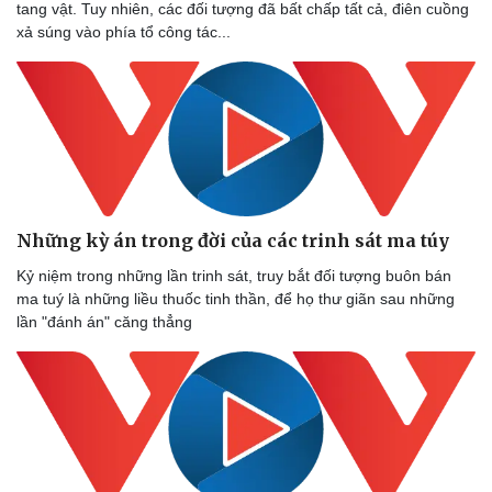
tang vật. Tuy nhiên, các đối tượng đã bất chấp tất cả, điên cuồng
xả súng vào phía tổ công tác...
Doanh nghiệp
Công nghệ
Thông tin doanh nghiệp
Sành điệu
Doanh nghiệp 24h
Tin Công nghệ
Doanh nhân
Trải nghiệm
Vì cộng đồng
Chuyển đổi số
Những kỳ án trong đời của các trinh sát ma túy
Kỷ niệm trong những lần trinh sát, truy bắt đối tượng buôn bán
ma tuý là những liều thuốc tinh thần, để họ thư giãn sau những
lần "đánh án" căng thẳng