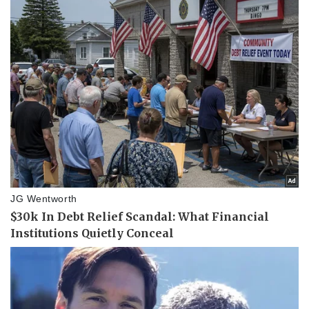
Kinh tế
Thị trường
Bất động sản
Giá vàng
Khởi nghiệp
Tiêu dùng
Tỷ giá
Chứng khoán