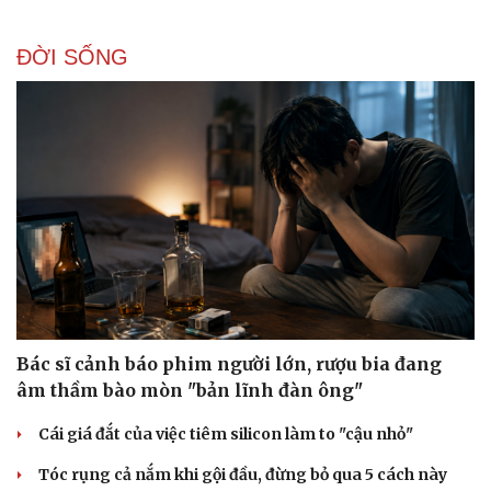
ĐỜI SỐNG
Sức khỏe
Đời sống
Dinh dưỡng - món ngon
Nhà đẹp
Cây thuốc
Blog
Sản phụ khoa
Tình yêu - Gia đình
Nhi khoa
Nam khoa
Làm đẹp - giảm cân
Phòng mạch online
Ăn sạch sống khỏe
Bác sĩ cảnh báo phim người lớn, rượu bia đang
âm thầm bào mòn "bản lĩnh đàn ông"
Cái giá đắt của việc tiêm silicon làm to "cậu nhỏ"
Tóc rụng cả nắm khi gội đầu, đừng bỏ qua 5 cách này