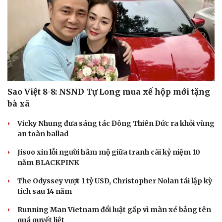
Sao Việt 8-8: NSND Tự Long mua xế hộp mới tặng
bà xã
Vicky Nhung đưa sáng tác Đông Thiên Đức ra khỏi vùng
an toàn ballad
Jisoo xin lỗi người hâm mộ giữa tranh cãi kỷ niệm 10
năm BLACKPINK
The Odyssey vượt 1 tỷ USD, Christopher Nolan tái lập kỳ
tích sau 14 năm
Running Man Vietnam đổi luật gấp vì màn xé bảng tên
Cải chính
quá quyết liệt