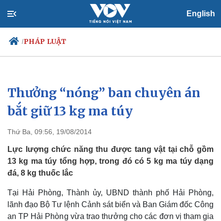
English
PHÁP LUẬT
/
Thưởng “nóng” ban chuyên án
Chính trị
Xã hội
Đảng
Tin 24h
bắt giữ 13 kg ma túy
Tổ chức nhân sự
Dự báo thời tiết
Quốc hội
Giáo dục
Thứ Ba, 09:56, 19/08/2014
Nhận diện sự thật
Dấu ấn VOV
Việc làm
Lực lượng chức năng thu được tang vật tại chỗ gồm
Biển đảo
13 kg ma túy tổng hợp, trong đó có 5 kg ma túy dạng
đá, 8 kg thuốc lắc
Tại Hải Phòng, Thành ủy, UBND thành phố Hải Phòng,
lãnh đạo Bộ Tư lệnh Cảnh sát biển và Ban Giám đốc Công
an TP Hải Phòng vừa trao thưởng cho các đơn vị tham gia