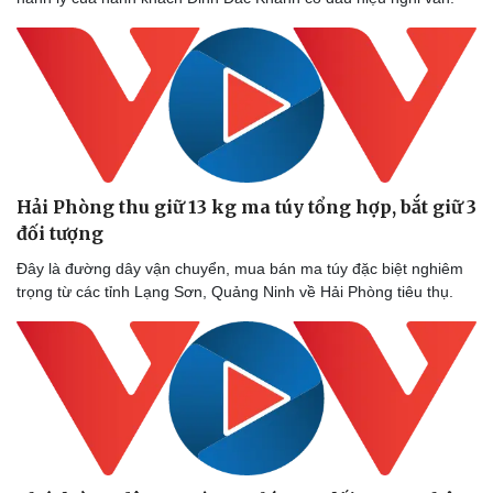
Thể thao
Ô tô - Xe máy
Bóng đá
Ô tô
Lịch thi đấu bóng đá
Xe máy
Thế giới thể thao
Tư vấn
eSports
Hậu trường
Hải Phòng thu giữ 13 kg ma túy tổng hợp, bắt giữ 3
đối tượng
Đây là đường dây vận chuyển, mua bán ma túy đặc biệt nghiêm
trọng từ các tỉnh Lạng Sơn, Quảng Ninh về Hải Phòng tiêu thụ.