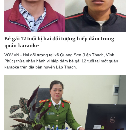
Bé gái 12 tuổi bị hai đối tượng hiếp dâm trong
quán karaoke
VOV.VN - Hai đối tượng tại xã Quang Sơn (Lập Thạch, Vĩnh
Phúc) thừa nhận hành vi hiếp dâm bé gái 12 tuổi tại một quán
karaoke trên địa bàn huyện Lập Thạch.
Văn hóa
Giải trí
Sân khấu - Điện ảnh
Nghệ sĩ
Văn học
Thời trang
Âm nhạc
Sao Việt
Di sản