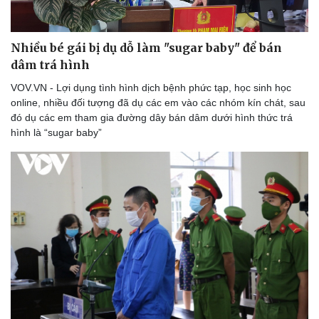
Nhiều bé gái bị dụ dỗ làm "sugar baby" để bán
dâm trá hình
VOV.VN - Lợi dụng tình hình dịch bệnh phức tạp, học sinh học
online, nhiều đối tượng đã dụ các em vào các nhóm kín chát, sau
đó dụ các em tham gia đường dây bán dâm dưới hình thức trá
hình là “sugar baby”
Du lịch
Podcast
Tư vấn
Câu chuyện thời sự
Săn Tour
Đọc truyện đêm khuya
check-in
Cửa sổ tình yêu