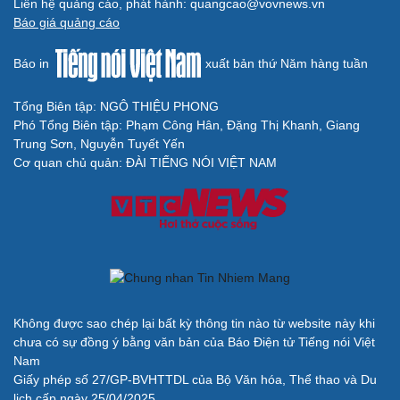
Cải chính
Liên hệ quảng cáo, phát hành: quangcao@vovnews.vn
Báo giá quảng cáo
Báo in
xuất bản thứ Năm hàng tuần
Tổng Biên tập: NGÔ THIỆU PHONG
Phó Tổng Biên tập: Phạm Công Hân, Đặng Thị Khanh, Giang
Trung Sơn, Nguyễn Tuyết Yến
Cơ quan chủ quản: ĐÀI TIẾNG NÓI VIỆT NAM
Không được sao chép lại bất kỳ thông tin nào từ website này khi
chưa có sự đồng ý bằng văn bản của Báo Điện tử Tiếng nói Việt
Nam
Giấy phép số 27/GP-BVHTTDL của Bộ Văn hóa, Thể thao và Du
lịch cấp ngày 25/04/2025