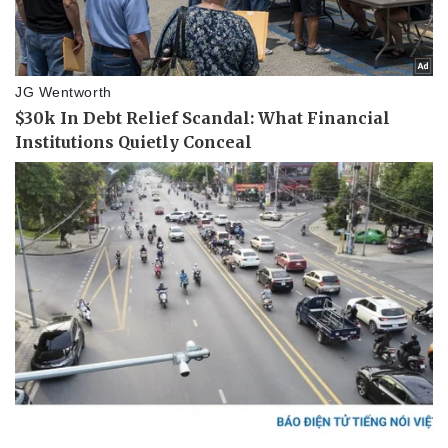
Vụ án
Vũ khí
Tin nóng
Việt Nam
Tư vấn luật
Phân tích