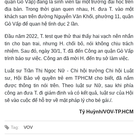
quận Gò Vấp) đang là sinh viên tại một trường đại học trên
địa bàn. Trong thời gian quen nhau, H. đưa T. vào một
khách sạn trên đường Nguyễn Văn Khối, phường 11, quận
Gò Vấp để quan hệ tình dục 2 lần.
Đầu năm 2022, T. test que thử thai thấy hai vạch nên nhắn
tin cho bạn trai, nhưng H. chối bỏ, nói không chịu trách
nhiệm. Sau đó, ngày 30/1, T. đã đến Công an quận Gò Vấp
trình báo sự việc. Công an đã mời H. đến trụ sở làm việc.
Luật sư Trần Thị Ngọc Nữ - Chi hội trưởng Chi hội Luật
sư, Hội Bảo vệ quyền trẻ em TPHCM cho biết, đã nắm
được thông tin nói trên. Theo luật sư Nữ, sau khi phía
Thế giới
Multimedia
công an đưa T. đi giám định và có kết quả, luật sư của Hội
Quan sát
Video
sẽ vào cuộc để hỗ trợ về mặt pháp lý cho bé gái./.
Cuộc sống đó đây
Ảnh
Hồ sơ
E-Magazine
Tỷ Huỳnh/VOV-TP.HCM
Infographic
Tag:
VOV