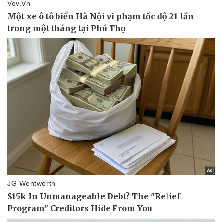
Thể thao
Ô tô - Xe máy
Bóng đá
Ô tô
Lịch thi đấu bóng đá
Xe máy
Thế giới thể thao
Tư vấn
eSports
Hậu trường