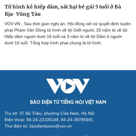
Kể chuyện cho bé
Tử hình kẻ hiếp dâm, sát hại bé gái 5 tuổi ở Bà
Hạt giống tâm hồn
Rịa- Vũng Tàu
VOV.VN - Sau thời gian nghị án, Hội đồng xét xử quyết định tuyên
phạt Phạm Văn Dũng tử hình về tội Giết người, 20 năm tù về tội
Hiếp dâm người dưới 16 tuổi và 3 năm tù về tội Dâm ô người
dưới 16 tuổi. Tổng hợp hình phạt chung là tử hình.
BÁO ĐIỆN TỬ TIẾNG NÓI VIỆT NAM
Trụ sở: 37 Bà Triệu, phường Cửa Nam, Hà Nội
Điện thoại: 84-24-22105148, 84-24-39785691
Thư điện tử: baodientuvov@vov.vn