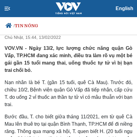
English
Bé gái 15 tuổi mang thai uống
thuốc tự tử vì bạn trai chối bỏ
TIN NÓNG
/
Chủ Nhật, 15:44, 13/02/2022
VOV.VN - Ngày 13/2, lực lượng chức năng quận Gò
Vấp, TP.HCM đang xác minh, điều tra làm rõ vụ một bé
Chính trị
Xã hội
gái gần 15 tuổi mang thai, uống thuốc tự tử vì bị bạn
Đảng
Tin 24h
trai chối bỏ.
Tổ chức nhân sự
Dự báo thời tiết
Quốc hội
Giáo dục
Nạn nhân là bé T. (gần 15 tuổi, quê Cà Mau). Trước đó,
Nhận diện sự thật
Dấu ấn VOV
chiều 10/2, Bệnh viện quận Gò Vấp đã tiếp nhận, cấp cứu
Việc làm
T. do uống 2 vỉ thuốc an thần tự tử vì có mâu thuẫn với bạn
Biển đảo
trai.
Bước đầu, T. cho biết giữa tháng 11/2021, em từ quê Cà
Mau lên thuê trọ tại quận Bình Thạnh, TP.HCM để đi niềng
răng. Thông qua mạng xã hội, T. quen biết H. (20 tuổi ngụ