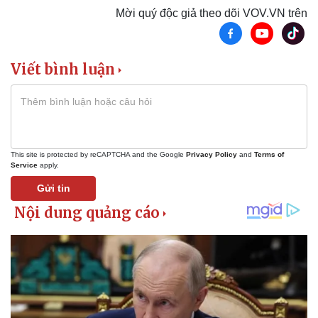
Mời quý độc giả theo dõi VOV.VN trên
Viết bình luận
This site is protected by reCAPTCHA and the Google
Privacy Policy
and
Terms of
Service
apply.
Gửi tin
Kinh tế
Thị trường
Bất động sản
Giá vàng
Khởi nghiệp
Tiêu dùng
Tỷ giá
Chứng khoán