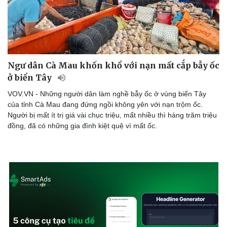
Doanh nghiệp
Công nghệ
Thông tin doanh nghiệp
Sành điệu
Ngư dân Cà Mau khốn khổ với nạn mất cắp bẫy ốc
Doanh nghiệp 24h
Tin Công nghệ
ở biển Tây
Doanh nhân
Trải nghiệm
Vì cộng đồng
Chuyển đổi số
VOV.VN - Những người dân làm nghề bẫy ốc ở vùng biển Tây
của tỉnh Cà Mau đang đứng ngồi không yên với nạn trộm ốc.
Người bị mất ít trị giá vài chục triệu, mất nhiều thì hàng trăm triệu
đồng, đã có những gia đình kiệt quệ vì mất ốc.