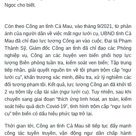
Ngọc cho biết.
Còn theo Công an tỉnh Cà Mau, vào tháng 9/2021, từ phản
ánh của người dân về việc mất ngư lưới cụ, UBND tỉnh Cà
Mau đã chỉ đạo lực lượng Công an vào cuộc. Đại tá Phạm
Thành Sỹ, Giám đốc Công an tỉnh đã chỉ đạo các Phòng
nghiệp vụ, Công an các huyện ven biển phối hợp lực
lượng Biên phòng tuần tra, kiểm soát ven biển; Tập trung
tiếp nhận, giải quyết nguồn tin về tội phạm trộm cắp “ngư
lưới cụ”, khẩn trương xác minh, điều tra, xử lý nghiêm các
đối tượng phạm tội. Kết quả, lực lượng Công an đã khởi tố
2 vụ trộm lấy cắp tài sản (ngư lưới cụ). Tuy nhiên, sau khi
chuyển sang giai đoạn “thích ứng linh hoạt, an toàn, kiểm
soát hiệu quả dịch Covid-19”, tình hình trộm cắp “ngư lưới
cụ” trên biển có dấu hiệu phức tạp trở lại.
Thời gian tới, Công an tỉnh Cà Mau sẽ tiếp tục đẩy mạnh
công tác tuyên truyền, vận động ngư dân chấp hành