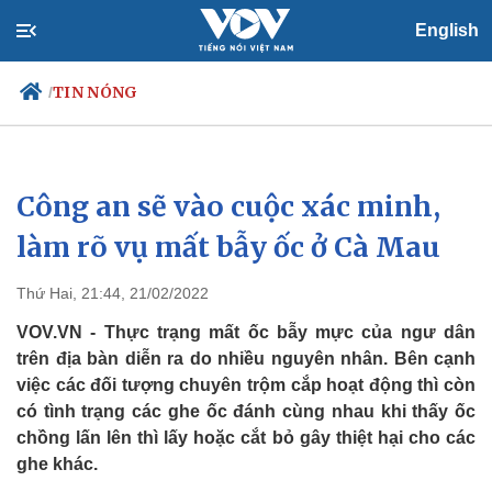
English
TIN NÓNG
/
Công an sẽ vào cuộc xác minh,
Chính trị
Xã hội
Đảng
Tin 24h
làm rõ vụ mất bẫy ốc ở Cà Mau
Tổ chức nhân sự
Dự báo thời tiết
Quốc hội
Giáo dục
Thứ Hai, 21:44, 21/02/2022
Nhận diện sự thật
Dấu ấn VOV
Việc làm
VOV.VN - Thực trạng mất ốc bẫy mực của ngư dân
Biển đảo
trên địa bàn diễn ra do nhiều nguyên nhân. Bên cạnh
việc các đối tượng chuyên trộm cắp hoạt động thì còn
có tình trạng các ghe ốc đánh cùng nhau khi thấy ốc
chồng lấn lên thì lấy hoặc cắt bỏ gây thiệt hại cho các
ghe khác.