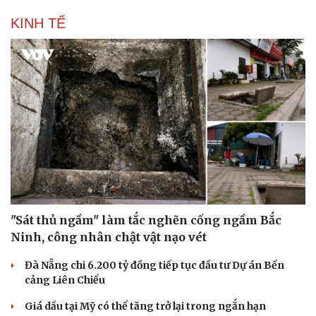
KINH TẾ
Sức khỏe
Đời sống
Dinh dưỡng - món ngon
Nhà đẹp
Cây thuốc
Blog
Sản phụ khoa
Tình yêu - Gia đình
Nhi khoa
Nam khoa
Làm đẹp - giảm cân
Phòng mạch online
"Sát thủ ngầm" làm tắc nghẽn cống ngầm Bắc
Ăn sạch sống khỏe
Ninh, công nhân chật vật nạo vét
Đà Nẵng chi 6.200 tỷ đồng tiếp tục đầu tư Dự án Bến
cảng Liên Chiểu
Giá dầu tại Mỹ có thể tăng trở lại trong ngắn hạn