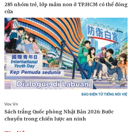
Thể thao
Ô tô - Xe máy
Bóng đá
Ô tô
Lịch thi đấu bóng đá
Xe máy
Thế giới thể thao
Tư vấn
eSports
Hậu trường