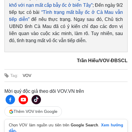
khổ với nạn mất cắp bẫy ốc ở biển Tây”
; Đến ngày 9/2
tiếp tục có bài
“Tình trạng mất bẫy ốc ở Cà Mau vẫn
tiếp diễn”
để nêu thực trạng. Ngay sau đó, Chủ tịch
UBND tỉnh Cà Mau đã có ý kiến chỉ đạo các đơn vị
liên quan vào cuộc xác minh, làm rõ. Tuy nhiên, sau
đó, tình trạng mất vỏ ốc vẫn tiếp diễn.
Trần Hiếu/VOV-ĐBSCL
Tag:
VOV
Mời quý độc giả theo dõi VOV.VN trên
Kinh tế
Thị trường
Bất động sản
Giá vàng
Thêm VOV trên Google
Khởi nghiệp
Tiêu dùng
Tỷ giá
Chọn VOV làm nguồn ưu tiên trên
Google Search
.
Xem hướng
Chứng khoán
dẫn.