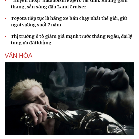
"Huyền thoại" Mitsubishi Pajero tái sinh: Khung gầm
thang, sẵn sàng đấu Land Cruiser
Toyota tiếp tục là hãng xe bán chạy nhất thế giới, giữ
ngôi vương suốt 7 năm
Thị trường ô tô giảm giá mạnh trước tháng Ngâu, đại lý
tung ưu đãi khủng
VĂN HÓA
Du lịch
Podcast
Tư vấn
Câu chuyện thời sự
Săn Tour
Đọc truyện đêm khuya
check-in
Cửa sổ tình yêu
Kể chuyện cho bé