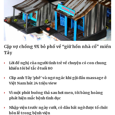
Cặp vợ chồng 9X bỏ phố về “giữ hồn nhà cổ” miền
Tây
Lời đề nghị của người tình trẻ về chuyện có con chung
khiến tôi bế tắc ở tuổi 80
Clip anh Tây 'phê' và ngơ ngác khi gội đầu massage ở
Việt Nam hút 24 triệu view
Vì một phút buông thả sau hơi men, tôi bàng hoàng
phát hiện mắc bệnh tình dục
Nhập viện trước ngày cưới, cô dâu bất ngờ được tổ chức
hôn lễ trong bệnh viện