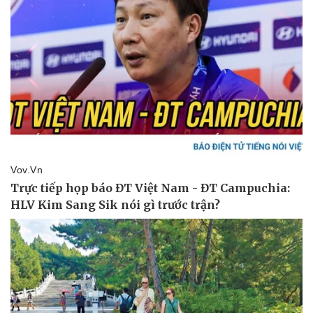
Vụ án
Vũ khí
Tin nóng
Việt Nam
Tư vấn luật
Phân tích