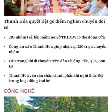
Thanh Hóa quyết liệt gỡ điểm nghẽn chuyển đổi
số
285 nhóm trẻ, lớp mầm non ở TP.HCM có thể đóng cửa
Công an xã ở Thanh Hóa giúp nhận lại 120 triệu chuyển
nhầm
Cẩn trọng khi di chuyển trên đèo Chiềng Pấc, QL6, Sơn
La
Văn hóa
Giải trí
Thanh Hóa yêu cầu chấn chỉnh phần thi nghi thức Đội
Sân khấu - Điện ảnh
Nghệ sĩ
trong hoạt động trại hè
Văn học
Thời trang
CÔNG NGHỆ
Âm nhạc
Sao Việt
Di sản