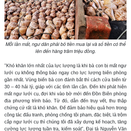
Mỗi lần mất, ngư dân phải bỏ tiền mua lại và số tiền có thể
lên đến hàng trăm triệu đồng.
"Khó khăn lớn nhất của lực lượng là khi bà con bị mất ngư
lưới cụ không thông báo ngay cho lực lượng biên phòng
gần nhất. Vùng biển bà con đánh bắt thì cách cửa biển từ
Thế giới
Multimedia
30 – 40 hải lý, giáp với các tỉnh lân cận. Đến khi phát hiện
Quan sát
Video
mất ngư lưới cụ, đợi khi vào bờ mới đến Đồn Biên phòng
Cuộc sống đó đây
Ảnh
địa phương trình báo. Từ đó, dẫn đến truy vết, thu thập
Hồ sơ
E-Magazine
chứng cứ rất là khó khăn. Để đảm bảo hiệu quả hơn trong
Infographic
công tác đấu tranh, phòng chống tội phạm, đặc biệt, là trộm
cắp ngư lưới cụ thì chúng tôi đã xây dựng kế hoạch, tăng
cường lực lượng tuần tra, kiểm soát", Đại tá Nguyễn Văn