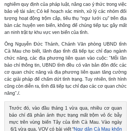
nghiêm quy định của pháp luật, nâng cao ý thức trong việc
bảo vệ tài sản; Có kế hoạch xác minh, xử lý các nhóm đối
tượng hoạt động trộm cắp, tiêu thụ “ngư lưới cụ” trên địa
bàn các huyện ven biển, không để chúng tiếp tục gây mất
an ninh trật tự khu vực ven biển của tỉnh.
Ông Nguyễn Đức Thánh, Chánh Văn phòng UBND tỉnh
Cà Mau cho biết, lãnh đạo tỉnh đã tiếp tục chỉ đạo ngành
chức năng, các địa phương liên quan vào cuộc: "Mỗi lần
báo chí thông tin, UBND tỉnh đều có văn bản đôn đốc các
cơ quan chức năng và địa phương liên quan tăng cường
các giải pháp để chấm dứt tình trạng. Tuy nhiên, tình hình
cũng còn diễn ra, tỉnh đã tiếp tục chỉ đạo các cơ quan chức
năng"./.
Trước đó, vào đầu tháng 1 vừa qua, nhiều cơ quan
báo chí đã phản ánh thực trạng mất trộm vỏ ốc bẫy
mực trên vùng biển Tây của tỉnh Cà Mau. Vào ngày
6/1 vừa qua, VOV có bài viết “
Ngư dân Cà Mau khốn