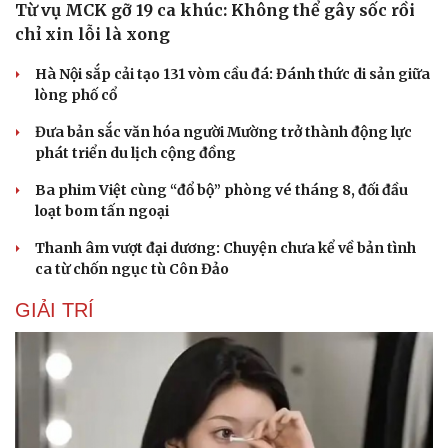
Từ vụ MCK gỡ 19 ca khúc: Không thể gây sốc rồi
Hạt giống tâm hồn
chỉ xin lỗi là xong
Hà Nội sắp cải tạo 131 vòm cầu đá: Đánh thức di sản giữa
lòng phố cổ
Đưa bản sắc văn hóa người Mường trở thành động lực
phát triển du lịch cộng đồng
Ba phim Việt cùng “đổ bộ” phòng vé tháng 8, đối đầu
loạt bom tấn ngoại
Thanh âm vượt đại dương: Chuyện chưa kể về bản tình
ca từ chốn ngục tù Côn Đảo
GIẢI TRÍ