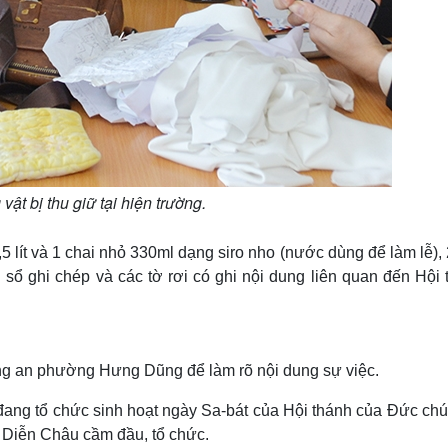
vật bị thu giữ tại hiện trường.
,5 lít và 1 chai nhỏ 330ml dạng siro nho (nước dùng để làm lễ),
u sổ ghi chép và các tờ rơi có ghi nội dung liên quan đến Hội
ông an phường Hưng Dũng để làm rõ nội dung sự việc.
đang tổ chức sinh hoạt ngày Sa-bát của Hội thánh của Đức chú
n Diễn Châu cầm đầu, tổ chức.