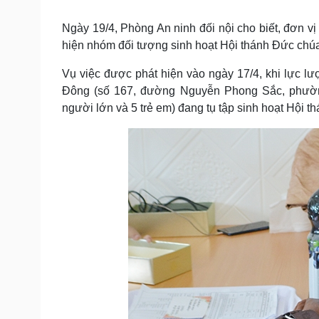
Tin nóng
Việt Nam
Tư vấn luật
Phân tích
Ngày 19/4, Phòng An ninh đối nội cho biết, đơn
hiện nhóm đối tượng sinh hoạt Hội thánh Đức chúa 
Vụ việc được phát hiện vào ngày 17/4, khi lực 
Sức khỏe
Đời sống
Đông (số 167, đường Nguyễn Phong Sắc, phườn
Dinh dưỡng - món ngon
Nhà đẹp
người lớn và 5 trẻ em) đang tụ tập sinh hoạt Hội t
Cây thuốc
Blog
Sản phụ khoa
Tình yêu - Gia đình
Nhi khoa
Nam khoa
Làm đẹp - giảm cân
Phòng mạch online
Ăn sạch sống khỏe
Cải chính