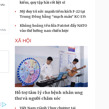
kiếm, quy tập hài cốt liệt sĩ
 ưu.
Mỹ duy trì sức mạnh tiêm kích F-22 tại
Trung Đông bằng “mạch máu” KC-135
Khủng hoảng tên lửa Patriot đẩy NATO
vào thế lưỡng nan chiến lược
XÃ HỘI
Hỗ trợ tâm lý cho bệnh nhân ung
thư và người chăm sóc
Việt Nam giành 7 huy chương tại