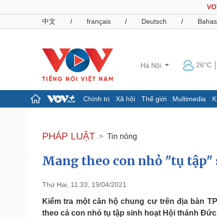
VO
中文
/
français
/
Deutsch
/
Bahas
26°C
Hà Nội
Chính trị
Xã hội
Thế giới
Multimedia
K
Chính trị
Xã hội
Đảng
Tin 24h
PHÁP LUẬT
Tin nóng
Tổ chức nhân sự
Dự báo thời tiết
Quốc hội
Giáo dục
Mang theo con nhỏ "tụ tập" 
Nhận diện sự thật
Dấu ấn VOV
Việc làm
Biển đảo
Thứ Hai, 11:33, 19/04/2021
Pháp luật
Quân sự - Quốc phòng
Kiểm tra một căn hộ chung cư trên địa bàn T
Vụ án
Vũ khí
theo cả con nhỏ tụ tập sinh hoạt Hội thánh Đức