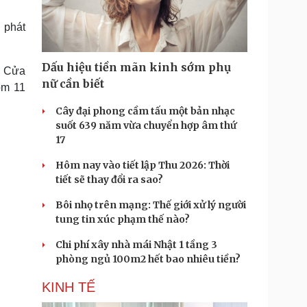
Doanh nghiệp 24h
Tin Công nghệ
Doanh nhân
Trải nghiệm
 phát
ì cộng đồng
Chuyển đổi số
Dấu hiệu tiền mãn kinh sớm phụ
h Cửa
u lịch
Podcast
nữ cần biết
ồm 11
Tư vấn
Câu chuyện thời sự
Săn Tour
Đọc truyện đêm khuya
Cây đại phong cầm tấu một bản nhạc
heck-in
Cửa sổ tình yêu
suốt 639 năm vừa chuyển hợp âm thứ
Kể chuyện cho bé
17
Hạt giống tâm hồn
Hôm nay vào tiết lập Thu 2026: Thời
tiết sẽ thay đổi ra sao?
Bôi nhọ trên mạng: Thế giới xử lý người
tung tin xúc phạm thế nào?
Chi phí xây nhà mái Nhật 1 tầng 3
phòng ngủ 100m2 hết bao nhiêu tiền?
KINH TẾ