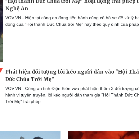
"Hội thánh Đức Chúa trời Mẹ” hoạt động trái phép t
Nghệ An
VOV.VN - Hiện tại công an đang tiến hành củng cố hồ sơ để xử lý h
động của "Hội thánh Đức Chúa trời Mẹ” này theo quy định của pháp 
Phát hiện đối tượng lôi kéo người dân vào "Hội Th
Đức Chúa Trời Mẹ"
VOV.VN - Công an tỉnh Điện Biên vừa phát hiện thêm 3 đối tượng c
hành vi tuyên truyền, lôi kéo người dân tham gia "Hội Thánh Đức C
Trời Mẹ" trái phép.