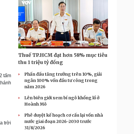
Thuế TP.HCM đạt hơn 58% mục tiêu
thu 1 triệu tỷ đồng
Phấn đấu tăng trưởng trên 10%, giải
 2 tấm
ngân 100% vốn đầu tư công trong
 thánh
năm 2026
Lên biên giới xem bí ngô khổng lồ ở
Hoành Mô
Phê duyệt kế hoạch cơ cấu lại vốn nhà
nước giai đoạn 2026-2030 trước
a trời
31/8/2026