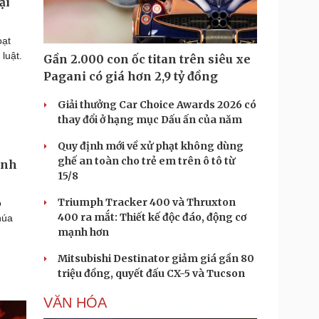
ại
oạt
luật.
Gần 2.000 con ốc titan trên siêu xe
Pagani có giá hơn 2,9 tỷ đồng
Giải thưởng Car Choice Awards 2026 có
thay đổi ở hạng mục Dấu ấn của năm
Quy định mới về xử phạt không dùng
ghế an toàn cho trẻ em trên ô tô từ
ánh
15/8
Triumph Tracker 400 và Thruxton
ó
400 ra mắt: Thiết kế độc đáo, động cơ
húa
mạnh hơn
Mitsubishi Destinator giảm giá gần 80
triệu đồng, quyết đấu CX-5 và Tucson
VĂN HÓA