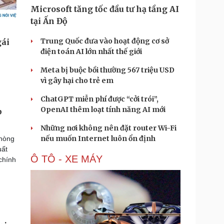
Microsoft tăng tốc đầu tư hạ tầng AI
tại Ấn Độ
Trung Quốc đưa vào hoạt động cơ sở
điện toán AI lớn nhất thế giới
Meta bị buộc bồi thường 567 triệu USD
vì gây hại cho trẻ em
ChatGPT miễn phí được “cởi trói”,
OpenAI thêm loạt tính năng AI mới
p
Những nơi không nên đặt router Wi-Fi
nếu muốn Internet luôn ổn định
phòng
uất
Ô TÔ - XE MÁY
 chính