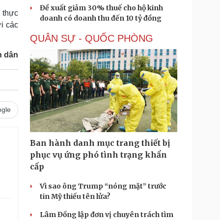
Đề xuất giảm 30% thuế cho hộ kinh
g thực
doanh có doanh thu đến 10 tỷ đồng
i các
QUÂN SỰ - QUỐC PHÒNG
n dân
gle
Ban hành danh mục trang thiết bị
phục vụ ứng phó tình trạng khẩn
cấp
Vì sao ông Trump “nóng mặt” trước
tin Mỹ thiếu tên lửa?
Lâm Đồng lập đơn vị chuyên trách tìm