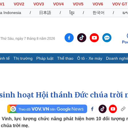
V1
VOV2
VOV3
VOV4
VOV5
VOV6
VOV GT
a Indonesia
/
日本語
/
ខ្មែរ
/
한국어
/
ພາ
Thứ Sáu, ngày 7 tháng 8 năm 2026
Po
inh tế
Thị trường
Pháp luật
Thể thao
Ô tô - Xe máy
Doanh nghi
Thế giới
Multimedia
K
Quan sát
Video
B
Cuộc sống đó đây
Ảnh
K
Hồ sơ
E-Magazine
sinh hoạt Hội thánh Đức chúa trời
Infographic
Thể thao
Ô tô - Xe máy
D
P Vinh, lực lượng chức năng phát hiện hơn 10 đối tượng
Bóng đá
Ô tô
T
 chúa trời mẹ.