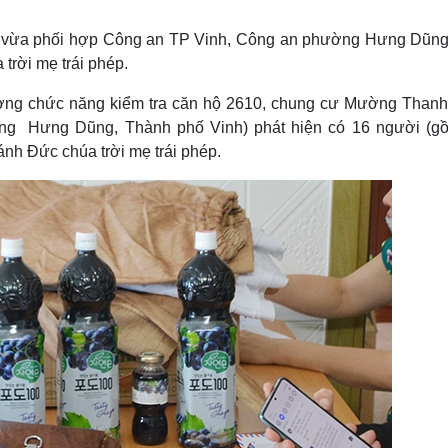
Lịch thi đấu bóng đá
Xe máy
Thế giới thể thao
Tư vấn
 vị vừa phối hợp Công an TP Vinh, Công an phường Hưng Dũng
eSports
V
trời mẹ trái phép.
Hậu trường
lượng chức năng kiểm tra căn hộ 2610, chung cư Mường Than
Văn hóa
Giải trí
D
g Hưng Dũng, Thành phố Vinh) phát hiện có 16 người (g
Sân khấu - Điện ảnh
Nghệ sĩ
hánh Đức chúa trời mẹ trái phép.
Văn học
Thời trang
Âm nhạc
Sao Việt
c
Di sản