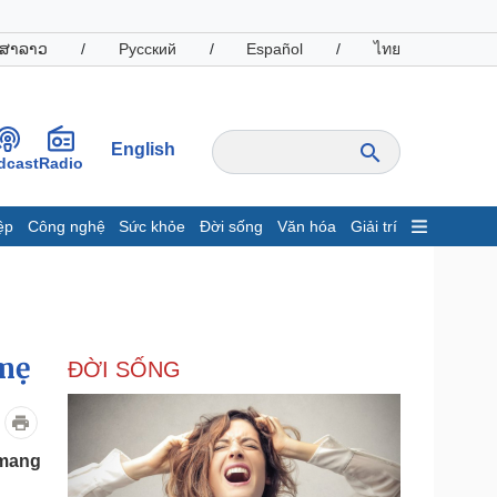
ສາລາວ
/
Русский
/
Español
/
ไทย
English
dcast
Radio
ệp
Công nghệ
Sức khỏe
Đời sống
Văn hóa
Giải trí
inh tế
Thị trường
ất động sản
Giá vàng
hởi nghiệp
Tiêu dùng
Tỷ giá
 mẹ
ĐỜI SỐNG
Chứng khoán
Giá cà phê
oanh nghiệp
Công nghệ
 mang
hông tin doanh nghiệp
Sành điệu