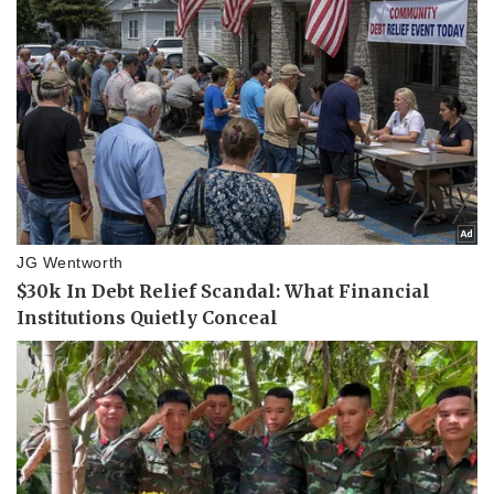
Thể thao
Ô tô - Xe máy
Bóng đá
Ô tô
Lịch thi đấu bóng đá
Xe máy
Thế giới thể thao
Tư vấn
eSports
Hậu trường