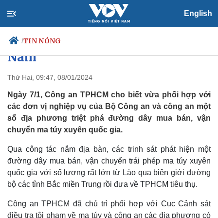
English
Phá đường dây vận chuyển hơn
290kg ma túy từ Lào về Việt
TIN NÓNG
/
Nam
Thứ Hai, 09:47, 08/01/2024
Chính trị
Xã hội
Ngày 7/1, Công an TPHCM cho biết vừa phối hợp với
Đảng
Tin 24h
các đơn vị nghiệp vụ của Bộ Công an và công an một
Tổ chức nhân sự
Dự báo thời tiết
số địa phương triệt phá đường dây mua bán, vận
Quốc hội
Giáo dục
chuyển ma túy xuyên quốc gia.
Nhận diện sự thật
Dấu ấn VOV
Việc làm
Qua công tác nắm địa bàn, các trinh sát phát hiện một
Biển đảo
đường dây mua bán, vận chuyển trái phép ma túy xuyên
quốc gia với số lượng rất lớn từ Lào qua biên giới đường
bộ các tỉnh Bắc miền Trung rồi đưa về TPHCM tiêu thụ.
Công an TPHCM đã chủ trì phối hợp với Cục Cảnh sát
điều tra tội phạm về ma túy và công an các địa phương có