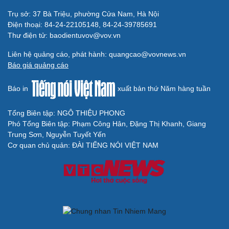
Trụ sở: 37 Bà Triệu, phường Cửa Nam, Hà Nội
Cải chính
Điện thoại: 84-24-22105148, 84-24-39785691
Thư điện tử: baodientuvov@vov.vn
Liên hệ quảng cáo, phát hành: quangcao@vovnews.vn
Báo giá quảng cáo
Báo in
xuất bản thứ Năm hàng tuần
Tổng Biên tập: NGÔ THIỆU PHONG
Phó Tổng Biên tập: Phạm Công Hân, Đặng Thị Khanh, Giang
Trung Sơn, Nguyễn Tuyết Yến
Cơ quan chủ quản: ĐÀI TIẾNG NÓI VIỆT NAM