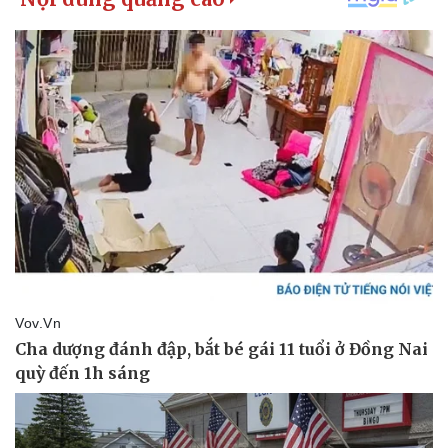
Pháp luật
Quân sự - Quốc phòng
Vụ án
Vũ khí
Tin nóng
Việt Nam
Tư vấn luật
Phân tích