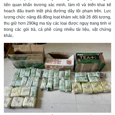
liên quan khẩn trương xác minh, làm rõ và triển khai kế
hoạch đấu tranh triệt phá đường dây tội phạm trên. Lực
lượng chức năng đã đồng loạt khám xét, bắt 26 đối tượng,
thu giữ hơn 290kg ma túy các loại được ngụy trang tinh vi
trong các gói trà, cà phê cùng nhiều tài liệu, vật chứng
khác.
Thế giới
Multimedia
Quan sát
Video
Cuộc sống đó đây
Ảnh
Hồ sơ
E-Magazine
Infographic