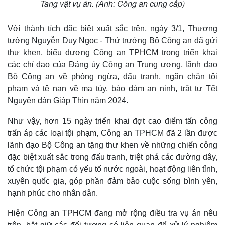
Tang vật vụ án. (Ảnh: Công an cung cấp)
Với thành tích đặc biệt xuất sắc trên, ngày 3/1, Thượng
tướng Nguyễn Duy Ngọc - Thứ trưởng Bộ Công an đã gửi
thư khen, biểu dương Công an TPHCM trong triển khai
các chỉ đạo của Đảng ủy Công an Trung ương, lãnh đạo
Bộ Công an về phòng ngừa, đấu tranh, ngăn chặn tội
phạm và tệ nạn về ma túy, bảo đảm an ninh, trật tự Tết
Nguyên đán Giáp Thìn năm 2024.
Như vậy, hơn 15 ngày triển khai đợt cao điểm tấn công
trấn áp các loại tội phạm, Công an TPHCM đã 2 lần được
lãnh đạo Bộ Công an tặng thư khen về những chiến công
đặc biệt xuất sắc trong đấu tranh, triệt phá các đường dây,
tổ chức tội phạm có yếu tố nước ngoài, hoạt động liên tỉnh,
xuyên quốc gia, góp phần đảm bảo cuộc sống bình yên,
hạnh phúc cho nhân dân.
Hiện Công an TPHCM đang mở rộng điều tra vụ án nêu