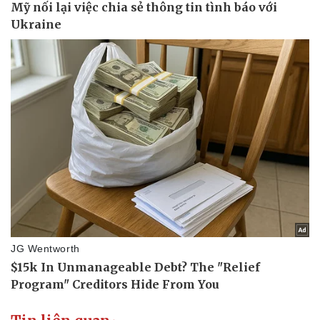
Sức khỏe
Đời sống
Dinh dưỡng - món ngon
Nhà đẹp
Cây thuốc
Blog
Sản phụ khoa
Tình yêu - Gia đình
Nhi khoa
Nam khoa
Làm đẹp - giảm cân
Phòng mạch online
Ăn sạch sống khỏe