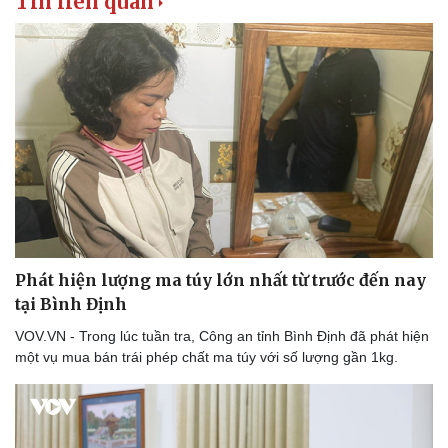
Tin liên quan
Văn hóa
Giải trí
Sân khấu - Điện ảnh
Nghệ sĩ
Phát hiện lượng ma túy lớn nhất từ trước đến nay
Văn học
Thời trang
tại Bình Định
Âm nhạc
Sao Việt
Di sản
VOV.VN - Trong lúc tuần tra, Công an tỉnh Bình Định đã phát hiện
một vụ mua bán trái phép chất ma túy với số lượng gần 1kg.