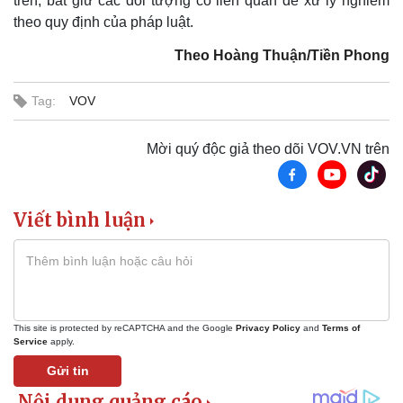
trên, bắt giữ các đối tượng có liên quan để xử lý nghiêm
Kinh tế
Thị trường
theo quy định của pháp luật.
Bất động sản
Giá vàng
Khởi nghiệp
Tiêu dùng
Theo Hoàng Thuận/Tiền Phong
Tỷ giá
Chứng khoán
Tag:
VOV
Giá cà phê
Mời quý độc giả theo dõi VOV.VN trên
Viết bình luận
This site is protected by reCAPTCHA and the Google
Privacy Policy
and
Terms of
Service
apply.
Gửi tin