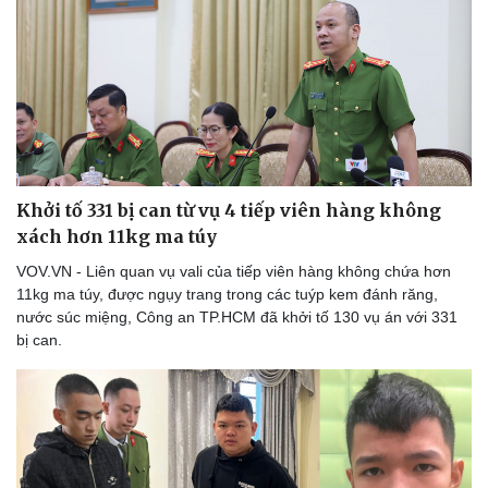
Khởi tố 331 bị can từ vụ 4 tiếp viên hàng không
xách hơn 11kg ma túy
VOV.VN - Liên quan vụ vali của tiếp viên hàng không chứa hơn
11kg ma túy, được ngụy trang trong các tuýp kem đánh răng,
nước súc miệng, Công an TP.HCM đã khởi tố 130 vụ án với 331
bị can.
Du lịch
Podcast
Tư vấn
Câu chuyện thời sự
Săn Tour
Đọc truyện đêm khuya
check-in
Cửa sổ tình yêu