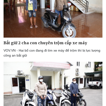
Bóng đá
Ô tô
Lịch thi đấu bóng đá
Xe máy
Thế giới thể thao
Tư vấn
eSports
Hậu trường
Bắt giữ 2 cha con chuyên trộm cắp xe máy
VOV.VN - Hai bố con đang đi tìm xe máy để trộm thì bị lực lượng
công an bắt giữ