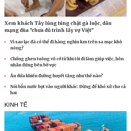
Doanh nhân
Trải nghiệm
Vì cộng đồng
Chuyển đổi số
Xem khách Tây lúng túng chặt gà luộc, dân
mạng đùa "chưa đủ trình lấy vợ Việt"
Vì sao lạc đà có thể đi hàng nghìn km trên sa mạc khô
nóng?
Chồng ghen tuông vô cớ từ khi tôi đi làm giúp việc, hôn
nhân đứng bên bờ vực
Ăn dứa khiến đường huyết tăng như thế nào?
Nói bắn nước bọt vào người khác: Đừng để khó xử cho cả
hai
KINH TẾ