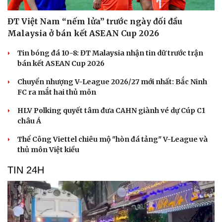
ĐT Việt Nam “nếm lửa” trước ngày đối đầu
Malaysia ở bán kết ASEAN Cup 2026
Tin bóng đá 10-8: ĐT Malaysia nhận tin dữ trước trận
bán kết ASEAN Cup 2026
Chuyển nhượng V-League 2026/27 mới nhất: Bắc Ninh
FC ra mắt hai thủ môn
HLV Polking quyết tâm đưa CAHN giành vé dự Cúp C1
châu Á
Thể Công Viettel chiêu mộ "hòn đá tảng" V-League và
thủ môn Việt kiều
TIN 24H