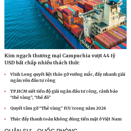
Kim ngạch thương mại Campuchia vượt 44 tỷ
USD bất chấp nhiều thách thức
Vĩnh Long quyết liệt tháo gỡ vướng mắc, đẩy nhanh giải
ngân vốn đầu tư công
TP.HCM siết tiến độ giải ngân đầu tư công, cảnh báo
“thẻ vàng”, “thẻ đỏ”
Quyết tâm gỡ “Thẻ vàng” IUU trong năm 2026
Thúc đẩy thanh toán không dùng tiền mặt ở Việt Nam
QUÂN SỰ - QUỐC PHÒNG