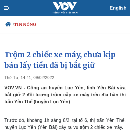
English
TIN NÓNG
/
Trộm 2 chiếc xe máy, chưa kịp
Chính trị
Xã hội
Đảng
Tin 24h
bán lấy tiền đã bị bắt giữ
Tổ chức nhân sự
Dự báo thời tiết
Quốc hội
Giáo dục
Thứ Tư, 14:41, 09/02/2022
Nhận diện sự thật
Dấu ấn VOV
Việc làm
VOV.VN - Công an huyện Lục Yên, tỉnh Yên Bái vừa
Biển đảo
bắt giữ 2 đối tượng trộm cắp xe máy trên địa bàn thị
trấn Yên Thế (huyện Lục Yên).
Trước đó, khoảng 1h sáng 8/2, tại tổ 6, thị trấn Yên Thế,
huyện Lục Yên (Yên Bái) xảy ra vụ trộm 2 chiếc xe máy.