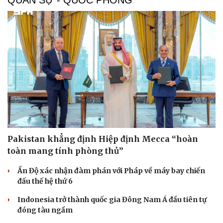
Pakistan khẳng định Hiệp định Mecca “hoàn
toàn mang tính phòng thủ”
Sức khỏe
Đời sống
Ấn Độ xác nhận đàm phán với Pháp về máy bay chiến
Dinh dưỡng - món ngon
Nhà đẹp
đấu thế hệ thứ 6
Cây thuốc
Blog
Sản phụ khoa
Tình yêu - Gia đình
Indonesia trở thành quốc gia Đông Nam Á đầu tiên tự
Nhi khoa
đóng tàu ngầm
Nam khoa