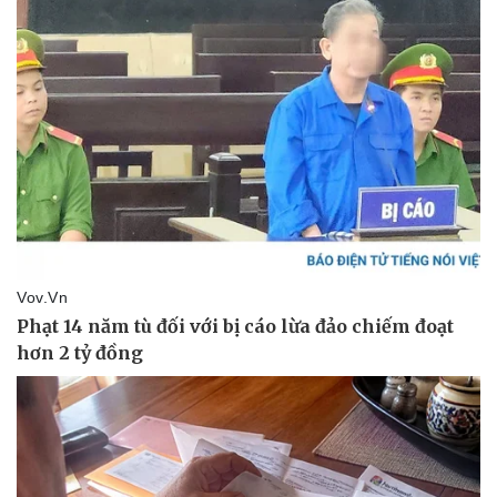
Kinh tế
Thị trường
Bất động sản
Giá vàng
Khởi nghiệp
Tiêu dùng
Tỷ giá
Chứng khoán
Giá cà phê