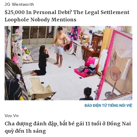
Pháp luật
Quân sự - Quốc phòng
Vụ án
Vũ khí
Tin nóng
Việt Nam
Tư vấn luật
Phân tích