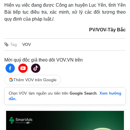
Hiện vụ việc đang được Công an huyện Lục Yên, tỉnh Yên
Bái tiếp tục điều tra, xác minh, xử lý các đối tượng theo
quy định của pháp luật./.
PV/VOV-Tây Bắc
Tag:
VOV
Thế giới
Multimedia
Quan sát
Video
Mời quý độc giả theo dõi VOV.VN trên
Cuộc sống đó đây
Ảnh
Hồ sơ
E-Magazine
Infographic
Thêm VOV trên Google
Chọn VOV làm nguồn ưu tiên trên
Google Search
.
Xem hướng
dẫn.