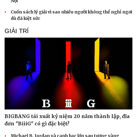
Nội
Cuốn sách lý giải vì sao nhiều người không thể nghỉ ngơi
dù đã kiệt sức
GIẢI TRÍ
Du lịch
Podcast
Tư vấn
Câu chuyện thời sự
Săn Tour
Đọc truyện đêm khuya
check-in
Cửa sổ tình yêu
Kể chuyện cho bé
BIGBANG tái xuất kỷ niệm 20 năm thành lập, đĩa
Hạt giống tâm hồn
đơn "BiiiG" có gì đặc biệt?
Michael B. Jordan và canh bạc lớn sau tượng vàng