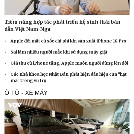
Tiềm năng hợp tác phát triển hệ sinh thái bán
dẫn Việt Nam-Nga
Apple đối mặt cú sốc chi phí khi sản xuất iPhone 18 Pro
Sai lầm nhiều người mắc khi sử dụng máy giặt
Giá thu cũ iPhone tăng, Apple muốn người dùng lên đời
Các nhà khoa học Nhật Bản phát hiện dấu hiệu của “hạt
ma” trong vũ trụ
Ô TÔ - XE MÁY
Văn hóa
Giải trí
Sân khấu - Điện ảnh
Nghệ sĩ
Văn học
Thời trang
Âm nhạc
Sao Việt
Di sản