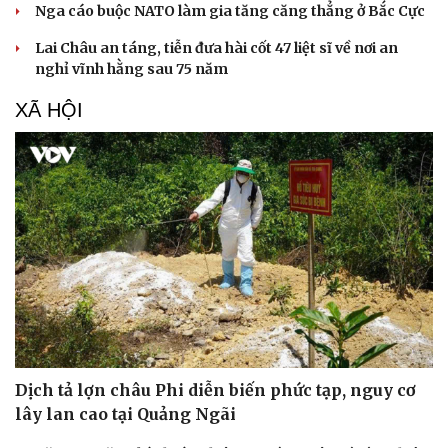
Làm đẹp - giảm cân
Nga cáo buộc NATO làm gia tăng căng thẳng ở Bắc Cực
Phòng mạch online
Lai Châu an táng, tiễn đưa hài cốt 47 liệt sĩ về nơi an
Ăn sạch sống khỏe
nghỉ vĩnh hằng sau 75 năm
XÃ HỘI
Dịch tả lợn châu Phi diễn biến phức tạp, nguy cơ
lây lan cao tại Quảng Ngãi