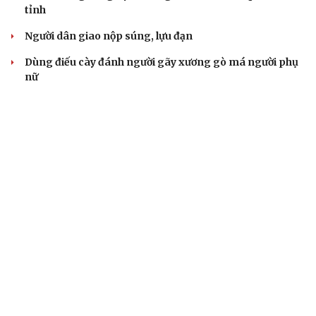
tỉnh
Người dân giao nộp súng, lựu đạn
Dùng điếu cày đánh người gãy xương gò má người phụ
nữ
Bắt giữ người phụ nữ huy động hơn 50 tỷ đồng bằng
chiêu góp vốn buôn hải sản
VỤ ÁN