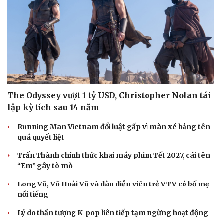
The Odyssey vượt 1 tỷ USD, Christopher Nolan tái
lập kỳ tích sau 14 năm
Running Man Vietnam đổi luật gấp vì màn xé bảng tên
quá quyết liệt
Trấn Thành chính thức khai máy phim Tết 2027, cái tên
“Em” gây tò mò
Du lịch
Podcast
Long Vũ, Võ Hoài Vũ và dàn diễn viên trẻ VTV có bố mẹ
Tư vấn
Câu chuyện thời sự
nổi tiếng
Săn Tour
Đọc truyện đêm khuya
check-in
Cửa sổ tình yêu
Lý do thần tượng K-pop liên tiếp tạm ngừng hoạt động
Kể chuyện cho bé