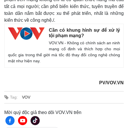
tất cả mọi người; cần phổ biến kiến thức, tuyên truyền để
toàn dân nắm bắt được xu thế phát triển, nhất là những
kiến thức về công nghệ./.
Cần có khung hình sự để xử lý
tội phạm mạng?
VOV.VN - Không có chính sách an ninh
mạng cố định và thích hợp cho mọi
quốc gia trong thế giới mà tốc độ thay đổi công nghệ chóng
mặt như hiện nay.
PV/VOV.VN
Thế giới
Multimedia
Quan sát
Video
Cuộc sống đó đây
Ảnh
Tag:
VOV
Hồ sơ
E-Magazine
Infographic
Mời quý độc giả theo dõi VOV.VN trên