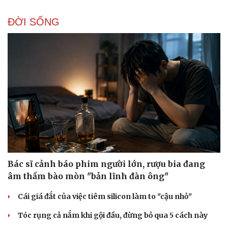
ĐỜI SỐNG
Doanh nghiệp
Công nghệ
Thông tin doanh nghiệp
Sành điệu
Doanh nghiệp 24h
Tin Công nghệ
Doanh nhân
Trải nghiệm
Vì cộng đồng
Chuyển đổi số
Bác sĩ cảnh báo phim người lớn, rượu bia đang
âm thầm bào mòn "bản lĩnh đàn ông"
Cái giá đắt của việc tiêm silicon làm to "cậu nhỏ"
Tóc rụng cả nắm khi gội đầu, đừng bỏ qua 5 cách này