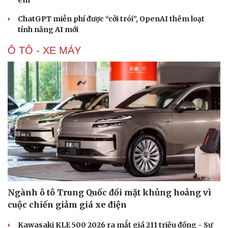
ChatGPT miễn phí được “cởi trói”, OpenAI thêm loạt
tính năng AI mới
Ô TÔ - XE MÁY
Văn hóa
Giải trí
Sân khấu - Điện ảnh
Nghệ sĩ
Văn học
Thời trang
Âm nhạc
Sao Việt
Ngành ô tô Trung Quốc đối mặt khủng hoảng vì
Di sản
cuộc chiến giảm giá xe điện
Kawasaki KLE 500 2026 ra mắt giá 211 triệu đồng - Sự