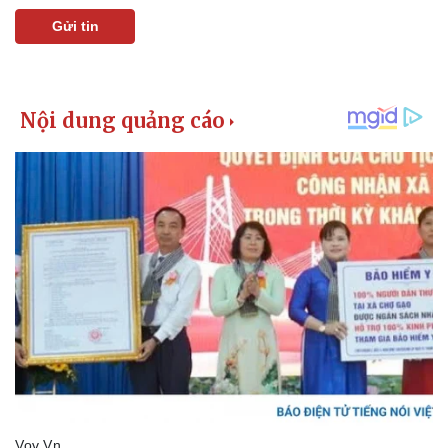
Gửi tin
Kinh tế
Thị trường
Bất động sản
Giá vàng
Khởi nghiệp
Tiêu dùng
Tỷ giá
Chứng khoán