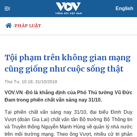
English
PHÁP LUẬT
/
Tội phạm trên không gian mạng
Chính trị
Xã hội
Đảng
Tin 24h
cũng giống như cuộc sống thật
Tổ chức nhân sự
Dự báo thời tiết
Quốc hội
Giáo dục
Thứ Tư, 10:18, 31/10/2018
Nhận diện sự thật
Dấu ấn VOV
Việc làm
VOV.VN -Đó là khẳng định của Phó Thủ tướng Vũ Đức
Biển đảo
Đam trong phiên chất vấn sáng nay 31/10.
Tại phiên chất vấn sáng nay 31/10, đại biểu Đinh Duy
Vượt (đoàn Gia Lai) chất vấn tân Bộ trưởng Bộ Thông tin
và Truyền thông Nguyễn Mạnh Hùng về quản lý nhà nước
trên môi trường mạng. Theo ông Vượt, nhiều cử tri phản