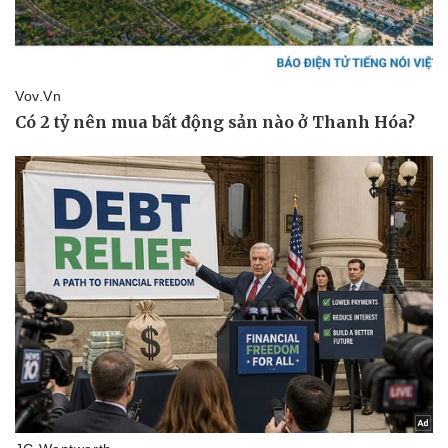
Vụ án
Vũ khí
Tin nóng
Việt Nam
Tư vấn luật
Phân tích