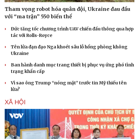
Tham vọng robot hóa quân đội, Ukraine đau đầu
với “ma trận” 550 biến thể
Đức tăng tốc chương trình UAV chiến đấu thông qua hợp
tác với Rolls-Royce
Tên lửa đạn đạo Nga khoét sâu lỗ hổng phòng không
Sức khỏe
Đời sống
Ukraine
Dinh dưỡng - món ngon
Nhà đẹp
Cây thuốc
Blog
Ban hành danh mục trang thiết bị phục vụ ứng phó tình
Sản phụ khoa
Tình yêu - Gia đình
trạng khẩn cấp
Nhi khoa
Nam khoa
Vì sao ông Trump “nóng mặt” trước tin Mỹ thiếu tên
Làm đẹp - giảm cân
lửa?
Phòng mạch online
XÃ HỘI
Ăn sạch sống khỏe