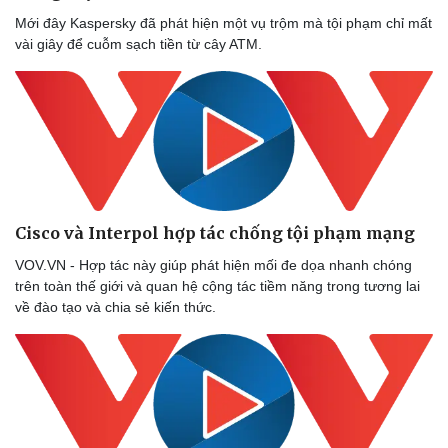
Thể thao
Ô tô - Xe máy
Mới đây Kaspersky đã phát hiện một vụ trộm mà tội phạm chỉ mất
Bóng đá
Ô tô
vài giây để cuỗm sạch tiền từ cây ATM.
Lịch thi đấu bóng đá
Xe máy
Thế giới thể thao
Tư vấn
eSports
Hậu trường
Cisco và Interpol hợp tác chống tội phạm mạng
VOV.VN - Hợp tác này giúp phát hiện mối đe dọa nhanh chóng
trên toàn thế giới và quan hệ cộng tác tiềm năng trong tương lai
về đào tạo và chia sẻ kiến thức.