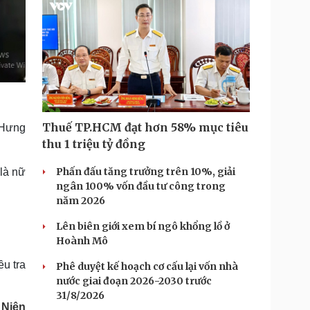
Thuế TP.HCM đạt hơn 58% mục tiêu
h Hưng
thu 1 triệu tỷ đồng
Phấn đấu tăng trưởng trên 10%, giải
 là nữ
ngân 100% vốn đầu tư công trong
năm 2026
Lên biên giới xem bí ngô khổng lồ ở
Hoành Mô
u tra
Phê duyệt kế hoạch cơ cấu lại vốn nhà
nước giai đoạn 2026-2030 trước
31/8/2026
 Niên