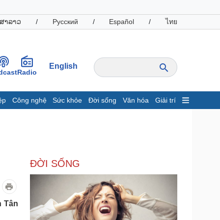
ສາລາວ
/
Русский
/
Español
/
ไทย
English
dcast
Radio
ệp
Công nghệ
Sức khỏe
Đời sống
Văn hóa
Giải trí
inh tế
Thị trường
ất động sản
Giá vàng
hởi nghiệp
Tiêu dùng
Tỷ giá
ĐỜI SỐNG
Chứng khoán
Giá cà phê
oanh nghiệp
Công nghệ
h Tân
hông tin doanh nghiệp
Sành điệu