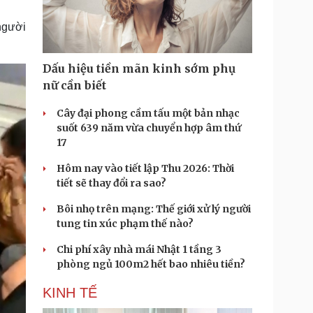
Doanh nghiệp 24h
Tin Công nghệ
Doanh nhân
Trải nghiệm
người
ì cộng đồng
Chuyển đổi số
Dấu hiệu tiền mãn kinh sớm phụ
u lịch
Podcast
nữ cần biết
Tư vấn
Câu chuyện thời sự
Săn Tour
Đọc truyện đêm khuya
Cây đại phong cầm tấu một bản nhạc
heck-in
Cửa sổ tình yêu
suốt 639 năm vừa chuyển hợp âm thứ
Kể chuyện cho bé
17
Hạt giống tâm hồn
Hôm nay vào tiết lập Thu 2026: Thời
tiết sẽ thay đổi ra sao?
Bôi nhọ trên mạng: Thế giới xử lý người
tung tin xúc phạm thế nào?
Chi phí xây nhà mái Nhật 1 tầng 3
phòng ngủ 100m2 hết bao nhiêu tiền?
KINH TẾ