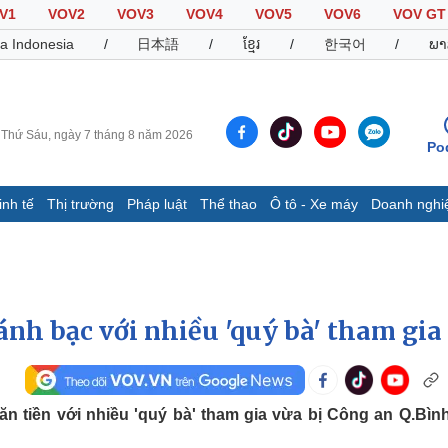
V1
VOV2
VOV3
VOV4
VOV5
VOV6
VOV GT
a Indonesia
/
日本語
/
ខ្មែរ
/
한국어
/
ພາ
Thứ Sáu, ngày 7 tháng 8 năm 2026
Po
inh tế
Thị trường
Pháp luật
Thể thao
Ô tô - Xe máy
Doanh nghi
Thế giới
Multimedia
K
Quan sát
Video
B
Cuộc sống đó đây
Ảnh
K
Hồ sơ
E-Magazine
ánh bạc với nhiều 'quý bà' tham gia
Infographic
Thể thao
Ô tô - Xe máy
D
ăn tiền với nhiều 'quý bà' tham gia vừa bị Công an Q.Bìn
Bóng đá
Ô tô
T