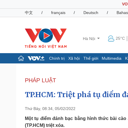
VO
中文
/
français
/
Deutsch
/
Bahas
25°C
Hà Nội
Chính trị
Xã hội
Thế giới
Multimedia
K
Chính trị
Xã hội
Đảng
Tin 24h
PHÁP LUẬT
Tổ chức nhân sự
Dự báo thời tiết
Quốc hội
Giáo dục
TP.HCM: Triệt phá tụ điểm đ
Nhận diện sự thật
Dấu ấn VOV
Việc làm
Biển đảo
Thứ Bảy, 08:34, 05/02/2022
Pháp luật
Quân sự - Quốc phòng
Một tụ điểm đánh bạc bằng hình thức bài cào 
(TP.HCM) triệt xóa.
Vụ án
Vũ khí