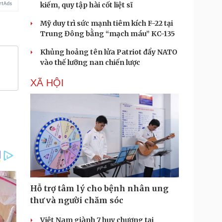
kiếm, quy tập hài cốt liệt sĩ
Mỹ duy trì sức mạnh tiêm kích F-22 tại
Trung Đông bằng “mạch máu” KC-135
Khủng hoảng tên lửa Patriot đẩy NATO
vào thế lưỡng nan chiến lược
XÃ HỘI
Hỗ trợ tâm lý cho bệnh nhân ung
thư và người chăm sóc
Việt Nam giành 7 huy chương tại