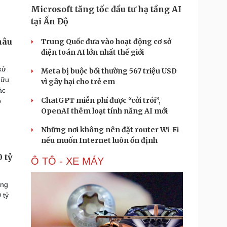
Microsoft tăng tốc đầu tư hạ tầng AI
tại Ấn Độ
hâu
Trung Quốc đưa vào hoạt động cơ sở
điện toán AI lớn nhất thế giới
xử
Meta bị buộc bồi thường 567 triệu USD
Hữu
vì gây hại cho trẻ em
ác
ChatGPT miễn phí được “cởi trói”,
p
OpenAI thêm loạt tính năng AI mới
Những nơi không nên đặt router Wi-Fi
nếu muốn Internet luôn ổn định
 tỷ
Ô TÔ - XE MÁY
ạng
 tỷ