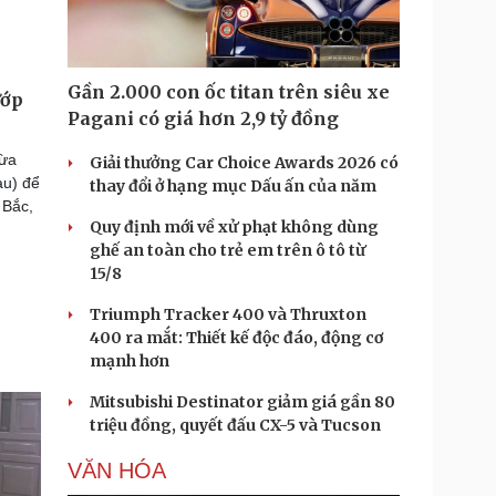
Gần 2.000 con ốc titan trên siêu xe
ướp
Pagani có giá hơn 2,9 tỷ đồng
vừa
Giải thưởng Car Choice Awards 2026 có
au) để
thay đổi ở hạng mục Dấu ấn của năm
 Bắc,
Quy định mới về xử phạt không dùng
ghế an toàn cho trẻ em trên ô tô từ
15/8
Triumph Tracker 400 và Thruxton
400 ra mắt: Thiết kế độc đáo, động cơ
mạnh hơn
Mitsubishi Destinator giảm giá gần 80
triệu đồng, quyết đấu CX-5 và Tucson
VĂN HÓA