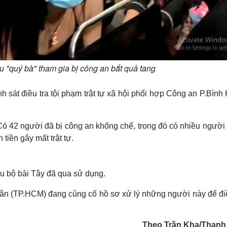
 "quý bà" tham gia bị công an bắt quả tang
nh sát điều tra tội phạm trật tự xã hội phối hợp Công an P.Bìn
Có 42 người đã bị công an khống chế, trong đó có nhiều người
tiền gây mất trật tự.
ều bộ bài Tây đã qua sử dụng.
ân (TP.HCM) đang củng cố hồ sơ xử lý những người này để điề
Theo Trần Kha/Thanh