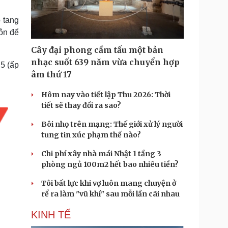
Doanh nghiệp 24h
Tin Công nghệ
Doanh nhân
Trải nghiệm
 tang
ì cộng đồng
Chuyển đổi số
ôn để
Cây đại phong cầm tấu một bản
u lịch
Podcast
nhạc suốt 639 năm vừa chuyển hợp
5 (ấp
Tư vấn
Câu chuyện thời sự
âm thứ 17
Săn Tour
Đọc truyện đêm khuya
heck-in
Cửa sổ tình yêu
Hôm nay vào tiết lập Thu 2026: Thời
Kể chuyện cho bé
tiết sẽ thay đổi ra sao?
Hạt giống tâm hồn
Bôi nhọ trên mạng: Thế giới xử lý người
tung tin xúc phạm thế nào?
Chi phí xây nhà mái Nhật 1 tầng 3
phòng ngủ 100m2 hết bao nhiêu tiền?
Tôi bất lực khi vợ luôn mang chuyện ở
rể ra làm "vũ khí" sau mỗi lần cãi nhau
KINH TẾ