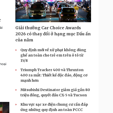
c
Giải thưởng Car Choice Awards
ài
2026 có thay đổi ở hạng mục Dấu ấn
của năm
Quy định mới về xử phạt không dùng
ghế an toàn cho trẻ em trên ô tô từ
15/8
thoại
Triumph Tracker 400 và Thruxton
400 ra mắt: Thiết kế độc đáo, động cơ
mạnh hơn
Mitsubishi Destinator giảm giá gần 80
triệu đồng, quyết đấu CX-5 và Tucson
Khu vực sạc xe điện chung cư cần đáp
ứng những quy định an toàn PCCC