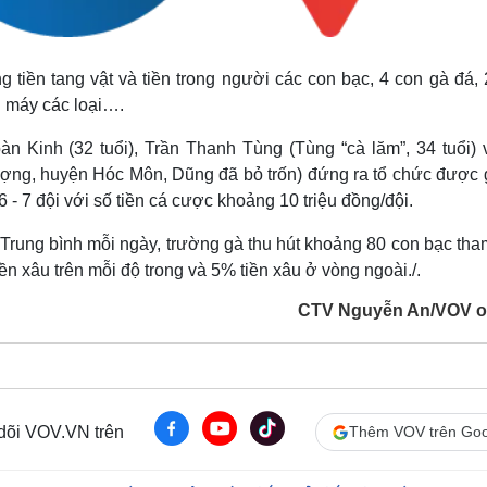
g tiền tang vật và tiền trong người các con bạc, 4 con gà đá,
n máy các loại….
 Kinh (32 tuổi), Trần Thanh Tùng (Tùng “cà lăm”, 34 tuổi) 
ợng, huyện Hóc Môn, Dũng đã bỏ trốn) đứng ra tổ chức được 
- 7 đội với số tiền cá cược khoảng 10 triệu đồng/đội.
Trung bình mỗi ngày, trường gà thu hút khoảng 80 con bạc tham
n xâu trên mỗi độ trong và 5% tiền xâu ở vòng ngoài./.
CTV Nguyễn An/VOV o
 dõi VOV.VN trên
Thêm VOV trên Goo