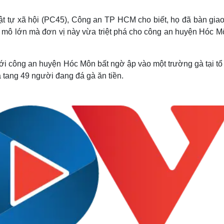
Lịch thi đấu bóng đá
Xe máy
Thế giới thể thao
Tư vấn
rật tự xã hội (PC45), Công an TP HCM cho biết, họ đã bàn giao
eSports
V
y mô lớn mà đơn vị này vừa triệt phá cho công an huyện Hóc M
Hậu trường
Văn hóa
Giải trí
D
i công an huyện Hóc Môn bất ngờ ập vào một trường gà tại tổ 
Sân khấu - Điện ảnh
Nghệ sĩ
tang 49 người đang đá gà ăn tiền.
Văn học
Thời trang
Âm nhạc
Sao Việt
c
Di sản