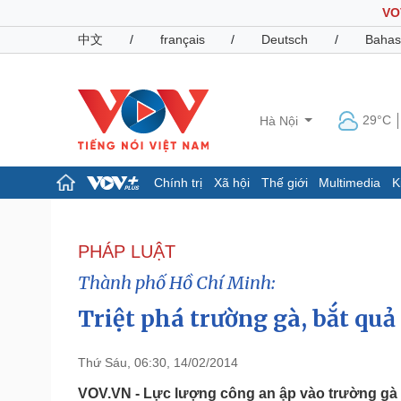
VO
中文
/
français
/
Deutsch
/
Bahas
29°C
Hà Nội
Chính trị
Xã hội
Thế giới
Multimedia
K
Chính trị
Xã hội
Đảng
Tin 24h
PHÁP LUẬT
Tổ chức nhân sự
Dự báo thời tiết
Thành phố Hồ Chí Minh:
Quốc hội
Giáo dục
Nhận diện sự thật
Dấu ấn VOV
Triệt phá trường gà, bắt quả
Việc làm
Biển đảo
Thứ Sáu, 06:30, 14/02/2014
Pháp luật
Quân sự - Quốc phòng
Vụ án
Vũ khí
VOV.VN - Lực lượng công an ập vào trường gà 