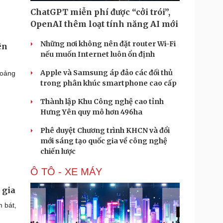
ChatGPT miễn phí được “cởi trói”,
OpenAI thêm loạt tính năng AI mới
Những nơi không nên đặt router Wi-Fi
ên
nếu muốn Internet luôn ổn định
Apple và Samsung áp đảo các đối thủ
hoảng
trong phân khúc smartphone cao cấp
Thành lập Khu Công nghệ cao tỉnh
Hưng Yên quy mô hơn 496ha
Phê duyệt Chương trình KHCN và đổi
mới sáng tạo quốc gia về công nghệ
chiến lược
Ô TÔ - XE MÁY
 gia
 bát,