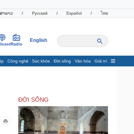
ສາລາວ
/
Русский
/
Español
/
ไทย
English
dcast
Radio
ệp
Công nghệ
Sức khỏe
Đời sống
Văn hóa
Giải trí
inh tế
Thị trường
ất động sản
Giá vàng
hởi nghiệp
Tiêu dùng
Tỷ giá
ĐỜI SỐNG
Chứng khoán
Giá cà phê
oanh nghiệp
Công nghệ
hông tin doanh nghiệp
Sành điệu