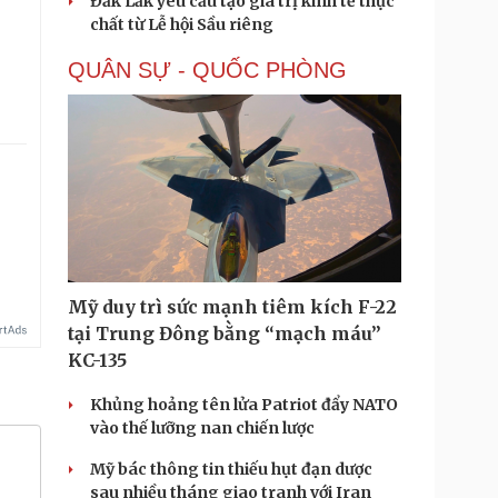
Đắk Lắk yêu cầu tạo giá trị kinh tế thực
chất từ Lễ hội Sầu riêng
QUÂN SỰ - QUỐC PHÒNG
Mỹ duy trì sức mạnh tiêm kích F-22
tại Trung Đông bằng “mạch máu”
KC-135
Khủng hoảng tên lửa Patriot đẩy NATO
vào thế lưỡng nan chiến lược
Mỹ bác thông tin thiếu hụt đạn dược
sau nhiều tháng giao tranh với Iran