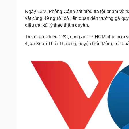
Tin nóng
Việt Nam
Tư vấn luật
Phân tích
Ngày 13/2, Phòng Cảnh sát điều tra tội phạm về t
vật cùng 49 người có liên quan đến trường gà qu
điều tra, xử lý theo thẩm quyền.
Sức khỏe
Đời sống
Trước đó, chiều 12/2, công an TP HCM phối hợp vớ
Dinh dưỡng - món ngon
Nhà đẹp
4, xã Xuân Thới Thượng, huyện Hóc Môn), bắt quả 
Cây thuốc
Blog
Sản phụ khoa
Tình yêu - Gia đình
Nhi khoa
Nam khoa
Làm đẹp - giảm cân
Phòng mạch online
Ăn sạch sống khỏe
Cải chính