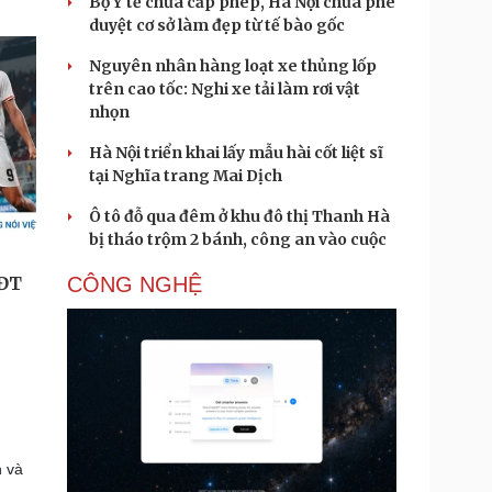
Bộ Y tế chưa cấp phép, Hà Nội chưa phê
duyệt cơ sở làm đẹp từ tế bào gốc
Nguyên nhân hàng loạt xe thủng lốp
trên cao tốc: Nghi xe tải làm rơi vật
nhọn
Hà Nội triển khai lấy mẫu hài cốt liệt sĩ
tại Nghĩa trang Mai Dịch
Ô tô đỗ qua đêm ở khu đô thị Thanh Hà
bị tháo trộm 2 bánh, công an vào cuộc
CÔNG NGHỆ
c
n và