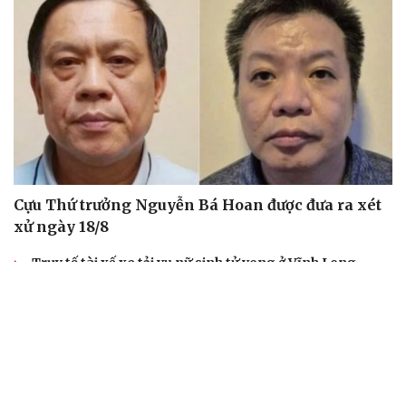
Cựu Thứ trưởng Nguyễn Bá Hoan được đưa ra xét
xử ngày 18/8
Truy tố tài xế xe tải vụ nữ sinh tử vong ở Vĩnh Long
Đối tượng điều hành tổ chức phản động núp bóng tôn
giáo lĩnh án 7 năm 6 tháng tù
Vụ gian lận thi tại Tuyên Quang: Khởi tố thêm 2 người,
nâng tổng số lên 29 bị can
Đoàn Bảo Châu bị phạt 7 năm tù về hành vi tuyên truyền