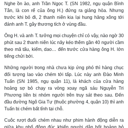
Nghe ồn ào, anh Trần Ngọc T. (SN 1982, ngụ quận Bình
Tân, là con rể của ông H.) đứng ra giảng hòa. Nhưng
trước khi bỏ đi, 2 thanh niên kia lại hung hăng xông tới
đánh anh T. gây thương tích ở vùng đầu.
Ông H. và anh T. tưởng mọi chuyện chỉ có vậy, nào ngờ 30
phút sau 2 thanh niên lúc nãy kéo thêm gần 40 người cầm
theo mã tấu, kiếm, dao… đến trước cửa hàng ông H. lớn
tiếng chửi bới.
Những người trong nhà chưa kịp ứng phó thì hàng chục
đối tượng lao vào chém tới tấp. Lúc này anh Đào Minh
Tuấn (SN 1985, ngụ quận 11), là khách của cửa hàng
hoảng sợ bỏ chạy ra vòng xoay ngã sáu Nguyễn Tri
Phương liền bị nhóm người trên truy sát theo sau. Đến
đầu đường Ngô Gia Tự (thuộc phường 4, quận 10) thì anh
Tuấn bị chém bất tỉnh tại chỗ.
Cuôc rượt đuổi chém nhau như phim hành động diễn ra
giữa khu phố đông đúc khiến người dân hốt hoảng bỏ