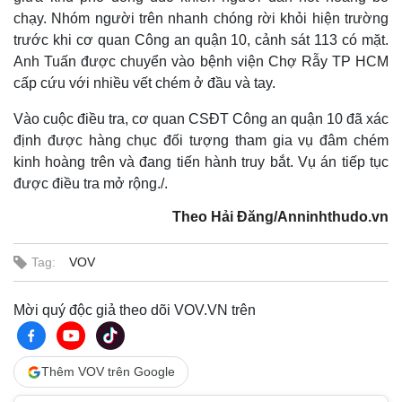
chạy. Nhóm người trên nhanh chóng rời khỏi hiện trường
trước khi cơ quan Công an quận 10, cảnh sát 113 có mặt.
Anh Tuấn được chuyển vào bệnh viện Chợ Rẫy TP HCM
cấp cứu với nhiều vết chém ở đầu và tay.
Vào cuộc điều tra, cơ quan CSĐT Công an quận 10 đã xác
định được hàng chục đối tượng tham gia vụ đâm chém
kinh hoàng trên và đang tiến hành truy bắt. Vụ án tiếp tục
được điều tra mở rộng./.
Thế giới
Multimedia
Theo Hải Đăng/Anninhthudo.vn
Quan sát
Video
Cuộc sống đó đây
Ảnh
Tag:
VOV
Hồ sơ
E-Magazine
Infographic
Mời quý độc giả theo dõi VOV.VN trên
Thêm VOV trên Google