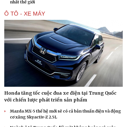
nhất thế giới
Ô TÔ - XE MÁY
Văn hóa
Giải trí
Honda tăng tốc cuộc đua xe điện tại Trung Quốc
Sân khấu - Điện ảnh
Nghệ sĩ
với chiến lược phát triển sản phẩm
Văn học
Thời trang
Âm nhạc
Sao Việt
Mazda MX-5 thế hệ mới sẽ có cả bản thuần điện và động
Di sản
cơ xăng Skyactiv-Z 2.5L