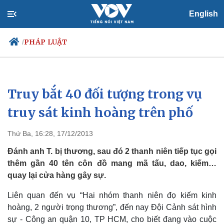
English
PHÁP LUẬT
/
Truy bắt 40 đối tượng trong vụ
Chính trị
Xã hội
Đảng
Tin 24h
truy sát kinh hoàng trên phố
Tổ chức nhân sự
Dự báo thời tiết
Quốc hội
Giáo dục
Thứ Ba, 16:28, 17/12/2013
Nhận diện sự thật
Dấu ấn VOV
Việc làm
Đánh anh T. bị thương, sau đó 2 thanh niên tiếp tục gọi
Biển đảo
thêm gần 40 tên côn đồ mang mã tấu, dao, kiếm…
quay lại cửa hàng gây sự.
Liên quan đến vụ “Hai nhóm thanh niên đọ kiếm kinh
hoàng, 2 người trọng thương”, đến nay Đội Cảnh sát hình
sự - Công an quận 10, TP HCM, cho biết đang vào cuộc