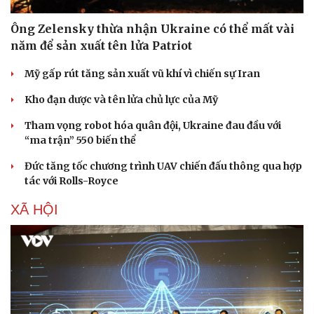
Ông Zelensky thừa nhận Ukraine có thể mất vài
năm để sản xuất tên lửa Patriot
Mỹ gấp rút tăng sản xuất vũ khí vì chiến sự Iran
Kho đạn dược và tên lửa chủ lực của Mỹ
Tham vọng robot hóa quân đội, Ukraine đau đầu với
“ma trận” 550 biến thể
Đức tăng tốc chương trình UAV chiến đấu thông qua hợp
Sức khỏe
Đời sống
tác với Rolls-Royce
Dinh dưỡng - món ngon
Nhà đẹp
Cây thuốc
Blog
XÃ HỘI
Sản phụ khoa
Tình yêu - Gia đình
Nhi khoa
Nam khoa
Làm đẹp - giảm cân
Phòng mạch online
Ăn sạch sống khỏe