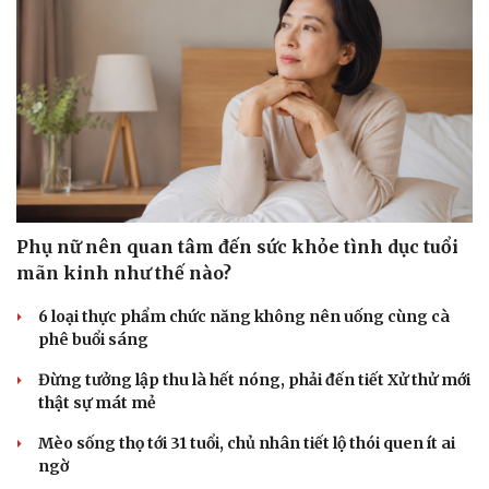
Phụ nữ nên quan tâm đến sức khỏe tình dục tuổi
Doanh nghiệp
Công nghệ
mãn kinh như thế nào?
Thông tin doanh nghiệp
Sành điệu
Doanh nghiệp 24h
Tin Công nghệ
6 loại thực phẩm chức năng không nên uống cùng cà
Doanh nhân
Trải nghiệm
phê buổi sáng
Vì cộng đồng
Chuyển đổi số
Đừng tưởng lập thu là hết nóng, phải đến tiết Xử thử mới
thật sự mát mẻ
Mèo sống thọ tới 31 tuổi, chủ nhân tiết lộ thói quen ít ai
ngờ