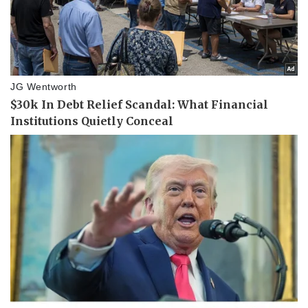
Pháp luật
Quân sự - Quốc phòng
Vụ án
Vũ khí
Tin nóng
Việt Nam
Tư vấn luật
Phân tích