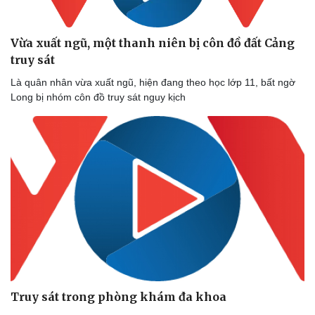
Vừa xuất ngũ, một thanh niên bị côn đồ đất Cảng
truy sát
Là quân nhân vừa xuất ngũ, hiện đang theo học lớp 11, bất ngờ
Long bị nhóm côn đồ truy sát nguy kịch
Thể thao
Ô tô - Xe máy
Bóng đá
Ô tô
Lịch thi đấu bóng đá
Xe máy
Thế giới thể thao
Tư vấn
eSports
Hậu trường
Truy sát trong phòng khám đa khoa