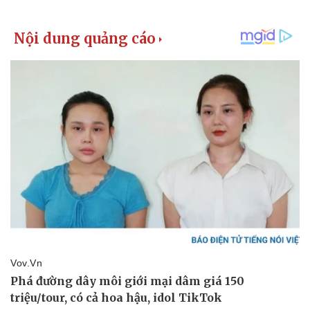
Kinh tế
Thị trường
Bất động sản
Giá vàng
Khởi nghiệp
Tiêu dùng
Tỷ giá
Chứng khoán
Giá cà phê