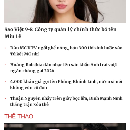
Sao Việt 9-8: Công ty quản lý chính thức bỏ tên
Miu Lê
Dàn MC VTV ngồi ghế nóng, hơn 300 thí sinh bước vào
Tứ kết MC nhí
Hoàng Rob đưa dàn nhạc lên sân khấu Anh trai vượt
ngàn chông gai 2026
4.000 khán giả gọi tên Phùng Khánh Linh, nữ ca sĩ nói
không còn cô đơn
Du lịch
Podcast
Thuận Nguyễn nhảy trên giày bọc lửa, Đinh Mạnh Ninh
Tư vấn
Câu chuyện thời sự
thắng trận xóa thẻ
Săn Tour
Đọc truyện đêm khuya
check-in
Cửa sổ tình yêu
THỂ THAO
Kể chuyện cho bé
Hạt giống tâm hồn