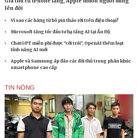
Giá thu cũ iPhone tăng, Apple muốn người dùng
lên đời
Vì sao các hãng từ bỏ pin tháo rời trên điện thoại?
Microsoft tăng tốc đầu tư hạ tầng AI tại Ấn Độ
ChatGPT miễn phí được “cởi trói”, OpenAI thêm loạt
tính năng AI mới
Apple và Samsung áp đảo các đối thủ trong phân khúc
smartphone cao cấp
TIN NÓNG