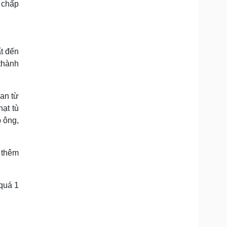
i chấp
ất đến
thành
ian từ
hạt tù
p ông,
 thêm
 quá 1