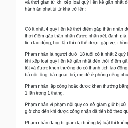
và thời gian từ khi xếp loại quý liền kề gần nhất
hành án phạt tù từ khá trở lên;
Có ít nhất 4 quý liền kề thời điểm gặp thân nhân đư
thời điểm gặp thân nhân được nhận xét, đánh giá,
tích lao động, học tập thì có thể được gặp vợ, chồ
Phạm nhân là người dưới 18 tuổi có ít nhất 2 quý l
khi xếp loại quý liền kề gần nhất đến thời điểm g
tốt và được khen thưởng do có thành tích lao động, 
bà nội; ông, bà ngoại; bố, mẹ đẻ ở phòng riêng nh
Phạm nhân lập công hoặc được khen thưởng bằng h
1 lần trong 1 tháng.
Phạm nhân vi phạm nội quy cơ sở giam giữ bị xử lý
giờ cho đến khi được công nhận đã tiến bộ theo qu
Phạm nhân đang bị giam tại buồng kỷ luật thì khô