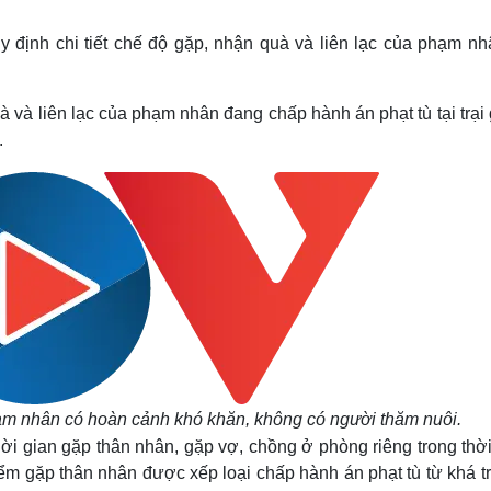
Lịch thi đấu bóng đá
Xe máy
Thế giới thể thao
Tư vấn
định chi tiết chế độ gặp, nhận quà và liên lạc của phạm nh
eSports
V
Hậu trường
à và liên lạc của phạm nhân đang chấp hành án phạt tù tại trại
Văn hóa
Giải trí
D
.
Sân khấu - Điện ảnh
Nghệ sĩ
Văn học
Thời trang
Âm nhạc
Sao Việt
c
Di sản
ạm nhân có hoàn cảnh khó khăn, không có người thăm nuôi.
i gian gặp thân nhân, gặp vợ, chồng ở phòng riêng trong thời
 điểm gặp thân nhân được xếp loại chấp hành án phạt tù từ khá t