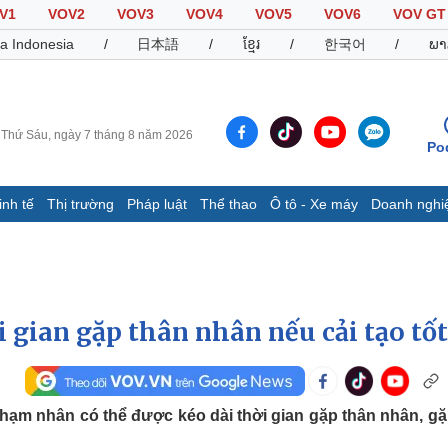
V1
VOV2
VOV3
VOV4
VOV5
VOV6
VOV GT
a Indonesia
/
日本語
/
ខ្មែរ
/
한국어
/
ພາ
Thứ Sáu, ngày 7 tháng 8 năm 2026
Po
inh tế
Thị trường
Pháp luật
Thể thao
Ô tô - Xe máy
Doanh nghi
Thế giới
Multimedia
K
Quan sát
Video
B
Cuộc sống đó đây
Ảnh
K
Hồ sơ
E-Magazine
 gian gặp thân nhân nếu cải tạo tốt
Infographic
Thể thao
Ô tô - Xe máy
D
phạm nhân có thể được kéo dài thời gian gặp thân nhân, gặ
Bóng đá
Ô tô
T