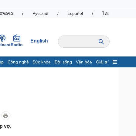
ສາລາວ
/
Русский
/
Español
/
ไทย
English
dcast
Radio
ệp
Công nghệ
Sức khỏe
Đời sống
Văn hóa
Giải trí
inh tế
Thị trường
ất động sản
Giá vàng
hởi nghiệp
Tiêu dùng
Tỷ giá
Chứng khoán
Giá cà phê
oanh nghiệp
Công nghệ
p vợ,
hông tin doanh nghiệp
Sành điệu