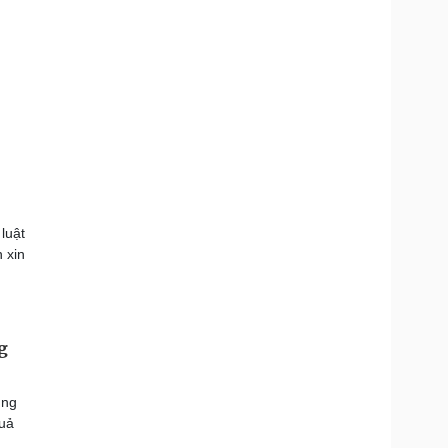
luật
 xin
g
ụng
quả