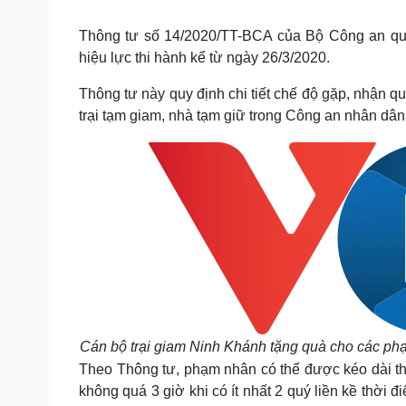
Tin nóng
Việt Nam
Tư vấn luật
Phân tích
Thông tư số 14/2020/TT-BCA của Bộ Công an quy 
hiệu lực thi hành kể từ ngày 26/3/2020.
Thông tư này quy định chi tiết chế độ gặp, nhận qu
Sức khỏe
Đời sống
trại tạm giam, nhà tạm giữ trong Công an nhân dân
Dinh dưỡng - món ngon
Nhà đẹp
Cây thuốc
Blog
Sản phụ khoa
Tình yêu - Gia đình
Nhi khoa
Nam khoa
Làm đẹp - giảm cân
Phòng mạch online
Ăn sạch sống khỏe
Cải chính
Cán bộ trại giam Ninh Khánh tặng quà cho các ph
Theo Thông tư, phạm nhân có thể được kéo dài thờ
không quá 3 giờ khi c
ó ít nhất 2 quý liền kề thời