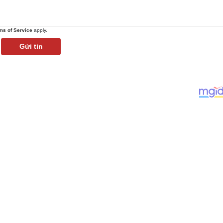
ms of Service
apply.
Gửi tin