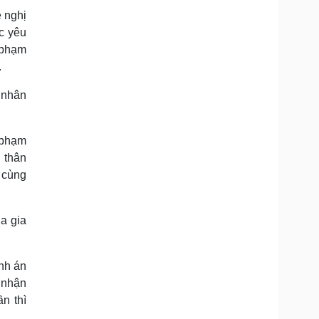
ề nghị
c yêu
 phạm
.
 nhân
 phạm
 thân
 cùng
ủa gia
nh án
 nhận
n thì