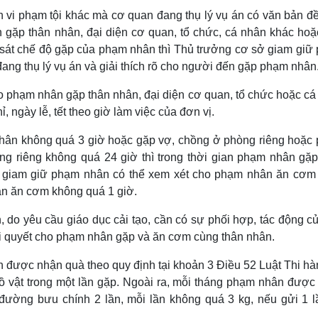
nh vi phạm tội khác mà cơ quan đang thụ lý vụ án có văn bản đ
ặp thân nhân, đại diện cơ quan, tổ chức, cá nhân khác hoặ
sát chế độ gặp của phạm nhân thì Thủ trưởng cơ sở giam giữ
ang thụ lý vụ án và giải thích rõ cho người đến gặp phạm nhân
 phạm nhân gặp thân nhân, đại diện cơ quan, tổ chức hoặc cá
, ngày lễ, tết theo giờ làm việc của đơn vị.
nhân không quá 3 giờ hoặc gặp vợ, chồng ở phòng riêng hoặc
ng riêng không quá 24 giờ thì trong thời gian phạm nhân gặp
sở giam giữ phạm nhân có thể xem xét cho phạm nhân ăn cơm
ian ăn cơm không quá 1 giờ.
, do yêu cầu giáo dục cải tạo, cần có sự phối hợp, tác động c
iải quyết cho phạm nhân gặp và ăn cơm cùng thân nhân.
 được nhận quà theo quy định tại khoản 3 Điều 52 Luật Thi hà
ồ vật trong một lần gặp. Ngoài ra, mỗi tháng phạm nhân được
đường bưu chính 2 lần, mỗi lần không quá 3 kg, nếu gửi 1 lầ