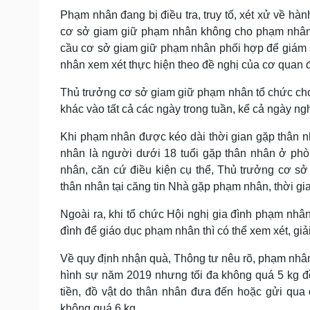
Phạm nhân đang bị điều tra, truy tố, xét xử về hà
cơ sở giam giữ phạm nhân không cho phạm nhân g
cầu cơ sở giam giữ phạm nhân phối hợp để giám 
nhân xem xét thực hiện theo đề nghị của cơ quan đ
Thủ trưởng cơ sở giam giữ phạm nhân tổ chức cho
khác vào tất cả các ngày trong tuần, kể cả ngày nghỉ
Khi phạm nhân được kéo dài thời gian gặp thân 
nhân là người dưới 18 tuổi gặp thân nhân ở phò
nhân, căn cứ điều kiện cụ thể, Thủ trưởng cơ 
thân nhân tại căng tin Nhà gặp phạm nhân, thời g
Ngoài ra, khi tổ chức Hội nghị gia đình phạm nhân
đình để giáo dục phạm nhân thì có thể xem xét, g
Về quy định nhận quà, Thông tư nêu rõ, phạm nhân
hình sự năm 2019 nhưng tối đa không quá 5 kg đ
tiền, đồ vật do thân nhân đưa đến hoặc gửi qua 
không quá 6 kg.