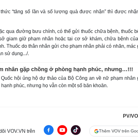
thức “tăng số lần và số lượng quà được nhận” thì được nhậ
 qua đường bưu chính, có thể gửi thuốc chữa bệnh, thuốc b
ơ sở giam giữ phạm nhân hoặc tại cơ sở khám, chữa bệnh củ
h. Thuốc do thân nhân gửi cho phạm nhân phải có nhãn, mác g
n sử dụng.../.
m nhân gặp chồng ở phòng hạnh phúc, nhưng…!!!
 Quốc hội ủng hộ dự thảo của Bộ Công an về nữ phạm nhân 
 hạnh phúc, nhưng họ vẫn còn một số băn khoăn.
PV/VO
 dõi VOV.VN trên
Thêm VOV trên Goo