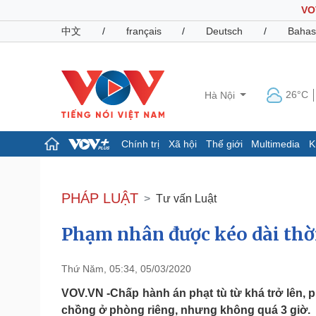
VO
中文
/
français
/
Deutsch
/
Bahas
26°C
Hà Nội
Chính trị
Xã hội
Thế giới
Multimedia
K
Chính trị
Xã hội
Đảng
Tin 24h
PHÁP LUẬT
Tư vấn Luật
Tổ chức nhân sự
Dự báo thời tiết
Quốc hội
Giáo dục
Phạm nhân được kéo dài thời
Nhận diện sự thật
Dấu ấn VOV
Việc làm
Biển đảo
Thứ Năm, 05:34, 05/03/2020
Pháp luật
Quân sự - Quốc phòng
VOV.VN -Chấp hành án phạt tù từ khá trở lên, 
Vụ án
Vũ khí
chồng ở phòng riêng, nhưng không quá 3 giờ.