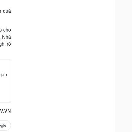
n quà
ổ cho
a Nhà
hi rõ
gặp
V.VN
gle