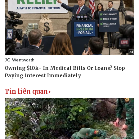
Tin liên quan
Thể thao
Ô tô - Xe máy
Bóng đá
Ô tô
Lịch thi đấu bóng đá
Xe máy