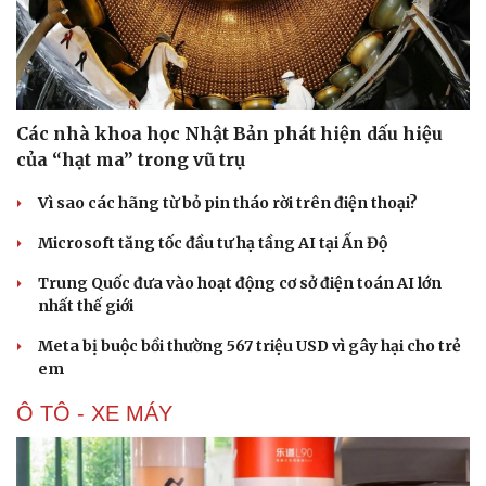
Các nhà khoa học Nhật Bản phát hiện dấu hiệu
của “hạt ma” trong vũ trụ
Vì sao các hãng từ bỏ pin tháo rời trên điện thoại?
Microsoft tăng tốc đầu tư hạ tầng AI tại Ấn Độ
Trung Quốc đưa vào hoạt động cơ sở điện toán AI lớn
Văn hóa
Giải trí
nhất thế giới
Sân khấu - Điện ảnh
Nghệ sĩ
Meta bị buộc bồi thường 567 triệu USD vì gây hại cho trẻ
Văn học
Thời trang
em
Âm nhạc
Sao Việt
Di sản
Ô TÔ - XE MÁY