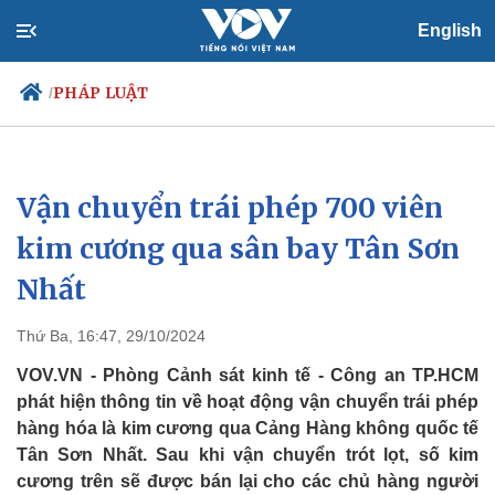
English
PHÁP LUẬT
/
Vận chuyển trái phép 700 viên
Chính trị
Xã hội
Đảng
Tin 24h
kim cương qua sân bay Tân Sơn
Tổ chức nhân sự
Dự báo thời tiết
Nhất
Quốc hội
Giáo dục
Nhận diện sự thật
Dấu ấn VOV
Việc làm
Thứ Ba, 16:47, 29/10/2024
Biển đảo
VOV.VN - Phòng Cảnh sát kinh tế - Công an TP.HCM
phát hiện thông tin về hoạt động vận chuyển trái phép
hàng hóa là kim cương qua Cảng Hàng không quốc tế
Tân Sơn Nhất. Sau khi vận chuyển trót lọt, số kim
cương trên sẽ được bán lại cho các chủ hàng người