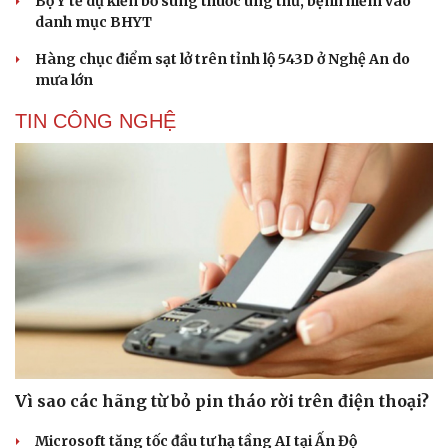
Bộ Y tế dự kiến bổ sung thuốc ung thư, bệnh hiếm vào
danh mục BHYT
Hàng chục điểm sạt lở trên tỉnh lộ 543D ở Nghệ An do
mưa lớn
TIN CÔNG NGHỆ
Vì sao các hãng từ bỏ pin tháo rời trên điện thoại?
Microsoft tăng tốc đầu tư hạ tầng AI tại Ấn Độ