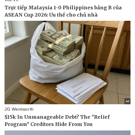
Pháp luật
Quân sự - Quốc phòng
Vụ án
Vũ khí
Tin nóng
Việt Nam
Tư vấn luật
Phân tích