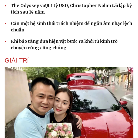
The Odyssey vượt 1 tỷ USD, Christopher Nolan tái lập kỳ
tích sau 14 năm
Cần một hệ sinh thái trách nhiệm để ngăn âm nhạc lệch
chuẩn
Khi bảo tàng đưa hiện vật bước ra khỏi tủ kính trò
chuyện cùng công chúng
GIẢI TRÍ
Du lịch
Podcast
Tư vấn
Câu chuyện thời sự
Săn Tour
Đọc truyện đêm khuya
check-in
Cửa sổ tình yêu
Kể chuyện cho bé
Hạt giống tâm hồn