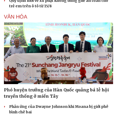
Quy định mới về xử phạt không dùng ghế an toàn cho
trẻ em trên ô tô từ 15/8
VĂN HÓA
Phó huyện trưởng của Hàn Quốc quảng bá lễ hội
truyền thống ở miền Tây
Phản ứng của Dwayne Johnson khi Moana bị giới phê
bình chê bai