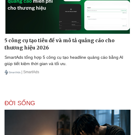
5 công cụ tạo tiêu đề và mô tả quảng cáo cho
thương hiệu 2026
SmartAds tổng hợp 5 công cụ tạo headline quảng cáo bằng AI
giúp tiết kiệm thời gian và tối ưu.
| SmartAds
Doanh nghiệp
Công nghệ
ĐỜI SỐNG
Thông tin doanh nghiệp
Sành điệu
Doanh nghiệp 24h
Tin Công nghệ
Doanh nhân
Trải nghiệm
Vì cộng đồng
Chuyển đổi số