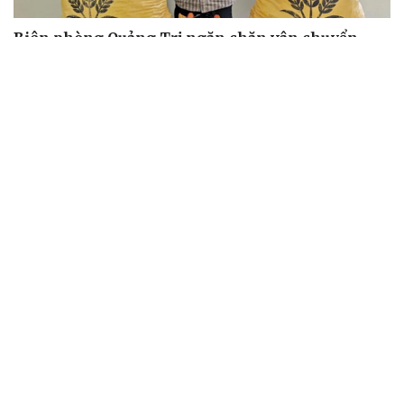
Biên phòng Quảng Trị ngăn chặn vận chuyển
hơn 210 kg vật liệu nổ
2 đối tượng lừa đảo hơn 7 tỷ đồng bằng thủ đoạn "vay
đáo hạn ngân hàng"
Tạm giam cha dượng hành hạ, bắt bé gái 11 tuổi quỳ đến
1 giờ sáng
Bị bắt sau khi qua Campuchia mua súng quân dụng để
"phòng thân"
Bắt giam nữ TikToker Phượng Nguyễn
VỤ ÁN