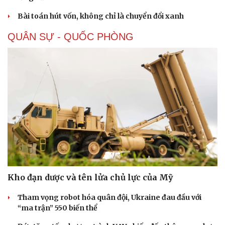
Bài toán hút vốn, không chỉ là chuyển đổi xanh
QUÂN SỰ - QUỐC PHÒNG
Sức khỏe
Đời sống
Dinh dưỡng - món ngon
Nhà đẹp
Cây thuốc
Blog
Sản phụ khoa
Tình yêu - Gia đình
Kho đạn dược và tên lửa chủ lực của Mỹ
Nhi khoa
Nam khoa
Tham vọng robot hóa quân đội, Ukraine đau đầu với
Làm đẹp - giảm cân
“ma trận” 550 biến thể
Phòng mạch online
Ăn sạch sống khỏe