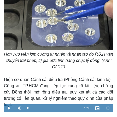
Thế giới
Multimedia
Quan sát
Video
Hơn 700 viên kim cương tự nhiên và nhân tạo do P.S.H vận
Cuộc sống đó đây
Ảnh
chuyển trái phép, trị giá ước tính hàng chục tỷ đồng. (Ảnh:
Hồ sơ
E-Magazine
Infographic
CACC)
Hiện cơ quan Cảnh sát điều tra (Phòng Cảnh sát kinh tế) -
Công an TP.HCM đang tiếp tục củng cố tài liệu, chứng
cứ. Đồng thời mở rộng điều tra, truy xét tất cả các đối
tượng có liên quan, xử lý nghiêm theo quy định của pháp
luật.
R
-
1:23
L
P
M
P
F
o
l
u
i
u
a
a
t
c
l
e
d