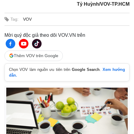
y
e
t
l
e
Tỷ Huỳnh/VOV-TP.HCM
u
s
d
r
c
m
:
e
r
6
-
e
.
i
e
a
0
n
n
Tag:
VOV
2
-
%
P
i
i
c
t
Mời quý độc giả theo dõi VOV.VN trên
n
u
r
e
i
n
Thêm VOV trên Google
g
Chọn VOV làm nguồn ưu tiên trên
Google Search
.
Xem hướng
T
dẫn.
i
m
e