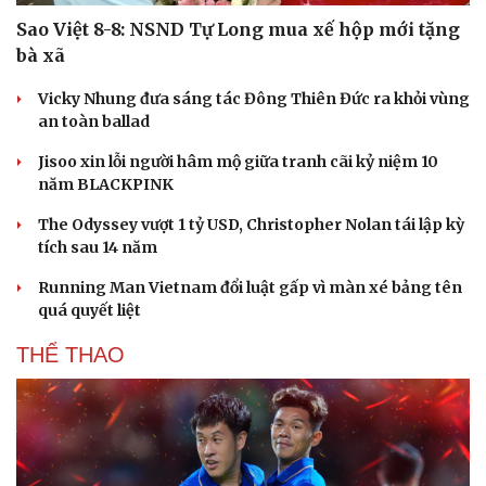
Sao Việt 8-8: NSND Tự Long mua xế hộp mới tặng
bà xã
Vicky Nhung đưa sáng tác Đông Thiên Đức ra khỏi vùng
an toàn ballad
Jisoo xin lỗi người hâm mộ giữa tranh cãi kỷ niệm 10
năm BLACKPINK
The Odyssey vượt 1 tỷ USD, Christopher Nolan tái lập kỳ
tích sau 14 năm
Running Man Vietnam đổi luật gấp vì màn xé bảng tên
quá quyết liệt
THỂ THAO