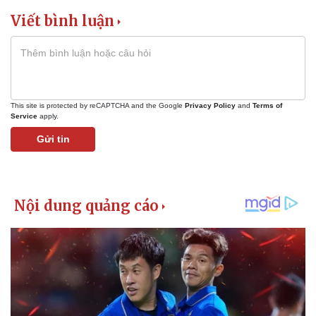
Viết bình luận
Kinh tế
Thị trường
Bất động sản
Giá vàng
Khởi nghiệp
Tiêu dùng
This site is protected by reCAPTCHA and the Google
Privacy Policy
and
Terms of
Tỷ giá
Service
apply.
Chứng khoán
Giá cà phê
Gửi tin