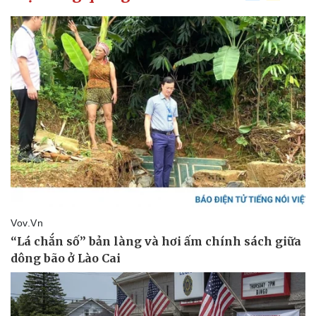
Kinh tế
Thị trường
Bất động sản
Giá vàng
Khởi nghiệp
Tiêu dùng
Tỷ giá
Chứng khoán
Giá cà phê