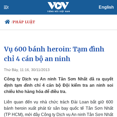
English
PHÁP LUẬT
/
Vụ 600 bánh heroin: Tạm đình
Chính trị
Xã hội
Đảng
Tin 24h
chỉ 4 cán bộ an ninh
Tổ chức nhân sự
Dự báo thời tiết
Quốc hội
Giáo dục
Thứ Bảy, 11:16, 30/11/2013
Nhận diện sự thật
Dấu ấn VOV
Việc làm
Công ty Dịch vụ An ninh Tân Sơn Nhất đã ra quyết
Biển đảo
định tạm đình chỉ 4 cán bộ Đội kiểm tra an ninh soi
chiếu kho hàng hóa để điều tra.
Liên quan đến vụ nhà chức trách Đài Loan bắt giữ 600
bánh heroin xuất phát từ sân bay quốc tế Tân Sơn Nhất
(TP HCM), mới đây Công ty Dịch vụ An ninh Tân Sơn Nhất