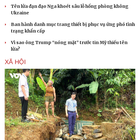
Tên lửa đạn đạo Nga khoét sâu lỗ hổng phòng không
Ukraine
Ban hành danh mục trang thiết bị phục vụ ứng phó tình
trạng khẩn cấp
Sức khỏe
Đời sống
Vì sao ông Trump “nóng mặt” trước tin Mỹ thiếu tên
Dinh dưỡng - món ngon
Nhà đẹp
lửa?
Cây thuốc
Blog
Sản phụ khoa
Tình yêu - Gia đình
XÃ HỘI
Nhi khoa
Nam khoa
Làm đẹp - giảm cân
Phòng mạch online
Ăn sạch sống khỏe