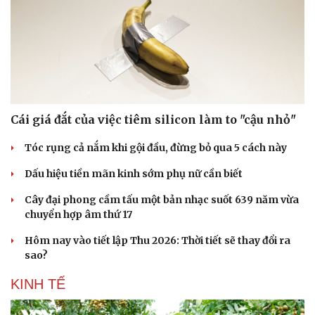
Doanh nghiệp
Công nghệ
Thông tin doanh nghiệp
Sành điệu
Doanh nghiệp 24h
Tin Công nghệ
Doanh nhân
Trải nghiệm
Vì cộng đồng
Chuyển đổi số
Cái giá đắt của việc tiêm silicon làm to "cậu nhỏ"
Tóc rụng cả nắm khi gội đầu, đừng bỏ qua 5 cách này
Dấu hiệu tiền mãn kinh sớm phụ nữ cần biết
Cây đại phong cầm tấu một bản nhạc suốt 639 năm vừa
chuyển hợp âm thứ 17
Hôm nay vào tiết lập Thu 2026: Thời tiết sẽ thay đổi ra
sao?
KINH TẾ