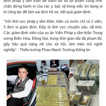
định pháp y tâm thần để tránh bỏ lọt tội phạm cũng như
chặn đứng hành vi của các y, bác sỹ trong việc lợi dụng vị
trí công tác để làm sai lệch hồ sơ, kết quả giám định.
"Với lĩnh vực pháp y tâm thần, hiện cả nước chỉ có 2 viện,
5 đơn vị giám định. Đây là lĩnh vực chuyên sâu, rất khó.
Các giám định viên của vụ án Viện Pháp y tâm thần Trung
ương Biên Hòa, Đồng Nai, trong thời gian dài đã phạm tội,
gây hậu quả nặng nề cho xã hội, làm méo mó nghề
nghiệp" - Thiếu tướng Phan Mạnh Trường thông tin.
Thế giới
Multimedia
Quan sát
Video
Cuộc sống đó đây
Ảnh
Hồ sơ
E-Magazine
Infographic