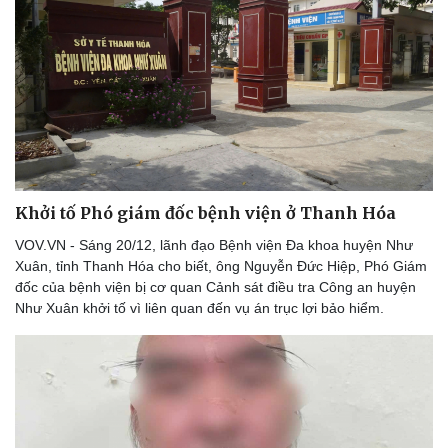
Thể thao
Ô tô - Xe máy
Bóng đá
Ô tô
Khởi tố Phó giám đốc bệnh viện ở Thanh Hóa
Lịch thi đấu bóng đá
Xe máy
VOV.VN - Sáng 20/12, lãnh đạo Bệnh viện Đa khoa huyện Như
Thế giới thể thao
Tư vấn
Xuân, tỉnh Thanh Hóa cho biết, ông Nguyễn Đức Hiệp, Phó Giám
eSports
đốc của bệnh viện bị cơ quan Cảnh sát điều tra Công an huyện
Hậu trường
Như Xuân khởi tố vì liên quan đến vụ án trục lợi bảo hiểm.