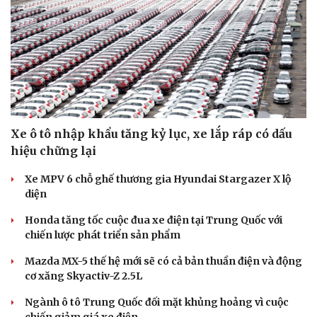
Xe ô tô nhập khẩu tăng kỷ lục, xe lắp ráp có dấu
hiệu chững lại
Xe MPV 6 chỗ ghế thương gia Hyundai Stargazer X lộ
diện
Honda tăng tốc cuộc đua xe điện tại Trung Quốc với
chiến lược phát triển sản phẩm
Mazda MX-5 thế hệ mới sẽ có cả bản thuần điện và động
cơ xăng Skyactiv-Z 2.5L
Ngành ô tô Trung Quốc đối mặt khủng hoảng vì cuộc