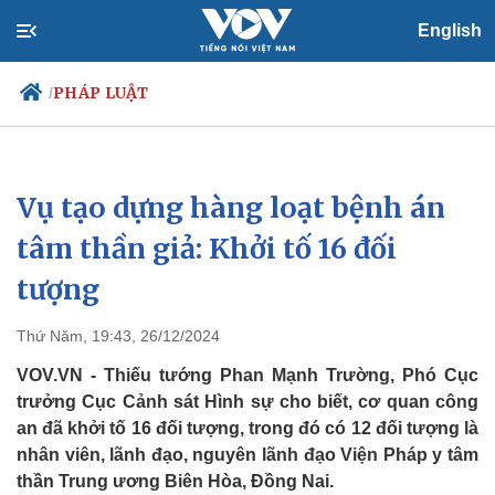
English
PHÁP LUẬT
/
Vụ tạo dựng hàng loạt bệnh án
Chính trị
Xã hội
Đảng
Tin 24h
tâm thần giả: Khởi tố 16 đối
Tổ chức nhân sự
Dự báo thời tiết
tượng
Quốc hội
Giáo dục
Nhận diện sự thật
Dấu ấn VOV
Việc làm
Thứ Năm, 19:43, 26/12/2024
Biển đảo
VOV.VN - Thiếu tướng Phan Mạnh Trường, Phó Cục
trưởng Cục Cảnh sát Hình sự cho biết, cơ quan công
an đã khởi tố 16 đối tượng, trong đó có 12 đối tượng là
nhân viên, lãnh đạo, nguyên lãnh đạo Viện Pháp y tâm
thần Trung ương Biên Hòa, Đồng Nai.