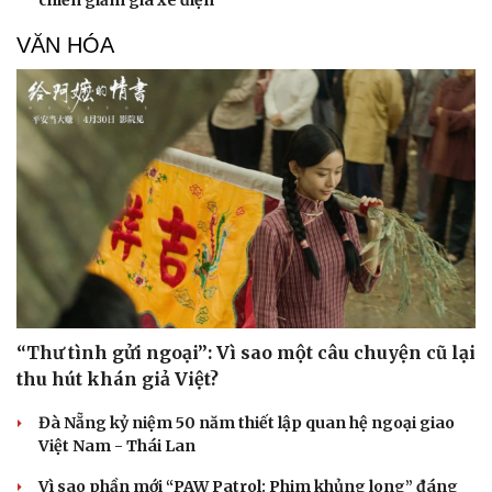
chiến giảm giá xe điện
VĂN HÓA
“Thư tình gửi ngoại”: Vì sao một câu chuyện cũ lại
thu hút khán giả Việt?
Đà Nẵng kỷ niệm 50 năm thiết lập quan hệ ngoại giao
Việt Nam - Thái Lan
Vì sao phần mới “PAW Patrol: Phim khủng long” đáng