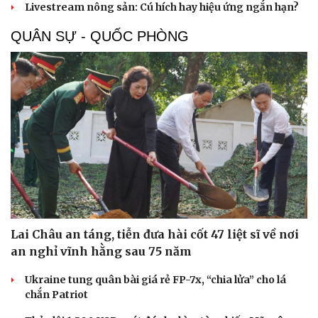
Livestream nông sản: Cú hích hay hiệu ứng ngắn hạn?
QUÂN SỰ - QUỐC PHÒNG
Sức khỏe
Đời sống
Dinh dưỡng - món ngon
Nhà đẹp
Cây thuốc
Blog
Sản phụ khoa
Tình yêu - Gia đình
Nhi khoa
Nam khoa
Làm đẹp - giảm cân
Lai Châu an táng, tiễn đưa hài cốt 47 liệt sĩ về nơi
Phòng mạch online
an nghỉ vĩnh hằng sau 75 năm
Ăn sạch sống khỏe
Ukraine tung quân bài giá rẻ FP-7x, “chia lửa” cho lá
chắn Patriot