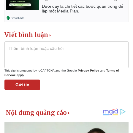
Dưới đây là chi tiết các bước quan trọng để
lập một Media Plan.
Viết bình luận
Kinh tế
Thị trường
Bất động sản
Giá vàng
This site is protected by reCAPTCHA and the Google
Privacy Policy
and
Terms of
Khởi nghiệp
Tiêu dùng
Service
apply.
Tỷ giá
Gửi tin
Chứng khoán
Giá cà phê