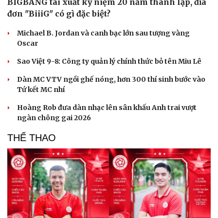
BIGBANG tái xuất kỷ niệm 20 năm thành lập, đĩa
đơn "BiiiG" có gì đặc biệt?
Michael B. Jordan và canh bạc lớn sau tượng vàng
Oscar
Sao Việt 9-8: Công ty quản lý chính thức bỏ tên Miu Lê
Dàn MC VTV ngồi ghế nóng, hơn 300 thí sinh bước vào
Tứ kết MC nhí
Hoàng Rob đưa dàn nhạc lên sân khấu Anh trai vượt
ngàn chông gai 2026
THỂ THAO