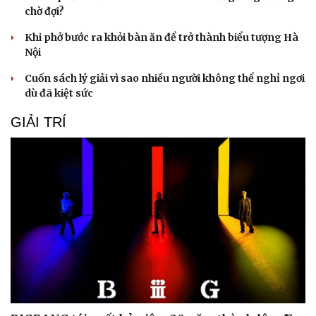
chờ đợi?
Khi phở bước ra khỏi bàn ăn để trở thành biểu tượng Hà
Nội
Cuốn sách lý giải vì sao nhiều người không thể nghỉ ngơi
dù đã kiệt sức
GIẢI TRÍ
Du lịch
Podcast
Tư vấn
Câu chuyện thời sự
Săn Tour
Đọc truyện đêm khuya
check-in
Cửa sổ tình yêu
Kể chuyện cho bé
Hạt giống tâm hồn