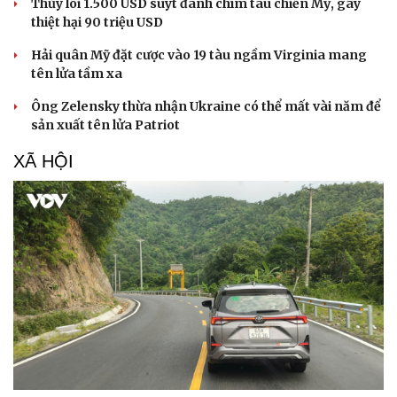
Thủy lôi 1.500 USD suýt đánh chìm tàu chiến Mỹ, gây
thiệt hại 90 triệu USD
Hải quân Mỹ đặt cược vào 19 tàu ngầm Virginia mang
tên lửa tầm xa
Ông Zelensky thừa nhận Ukraine có thể mất vài năm để
sản xuất tên lửa Patriot
XÃ HỘI