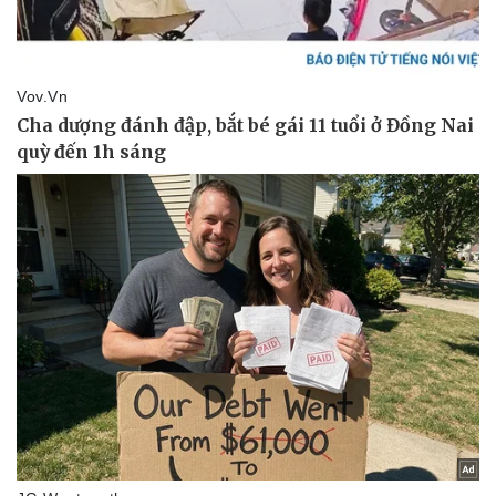
Pháp luật
Quân sự - Quốc phòng
Vụ án
Vũ khí
Tin nóng
Việt Nam
Tư vấn luật
Phân tích