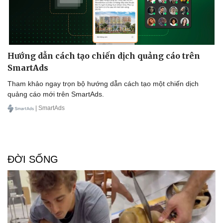
Hướng dẫn cách tạo chiến dịch quảng cáo trên
SmartAds
Tham khảo ngay trọn bộ hướng dẫn cách tạo một chiến dịch
quảng cáo mới trên SmartAds.
Doanh nghiệp
Công nghệ
| SmartAds
Thông tin doanh nghiệp
Sành điệu
Doanh nghiệp 24h
Tin Công nghệ
Doanh nhân
Trải nghiệm
Vì cộng đồng
Chuyển đổi số
ĐỜI SỐNG