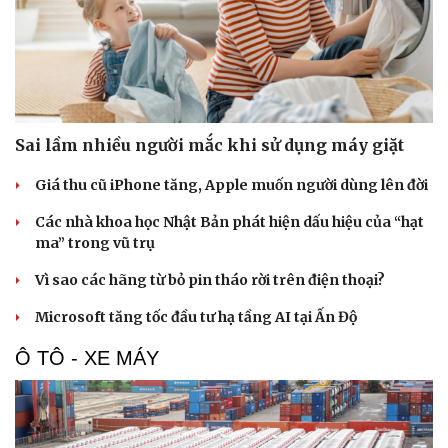
Sai lầm nhiều người mắc khi sử dụng máy giặt
Giá thu cũ iPhone tăng, Apple muốn người dùng lên đời
Các nhà khoa học Nhật Bản phát hiện dấu hiệu của “hạt
ma” trong vũ trụ
Văn hóa
Giải trí
Sân khấu - Điện ảnh
Nghệ sĩ
Vì sao các hãng từ bỏ pin tháo rời trên điện thoại?
Văn học
Thời trang
Microsoft tăng tốc đầu tư hạ tầng AI tại Ấn Độ
Âm nhạc
Sao Việt
Di sản
Ô TÔ - XE MÁY