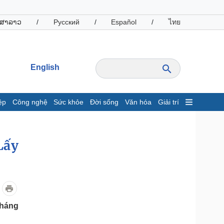
ສາລາວ
/
Русский
/
Español
/
ไทย
English
ệp
Công nghệ
Sức khỏe
Đời sống
Văn hóa
Giải trí
inh tế
Thị trường
ất động sản
Giá vàng
Lấy
hởi nghiệp
Tiêu dùng
Tỷ giá
Chứng khoán
Giá cà phê
tháng
oanh nghiệp
Công nghệ
hông tin doanh nghiệp
Sành điệu