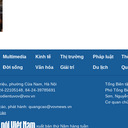
Multimedia
Kinh tế
Thị trường
Pháp luật
Th
Đời sống
Văn hóa
Giải trí
Du lịch
Qu
Triệu, phường Cửa Nam, Hà Nội
Tổng Biên 
-24-22105148, 84-24-39785691
Phó Tổng Bi
aodientuvov@vov.vn
Sơn, Nguyễn
Cơ quan ch
 cáo, phát hành: quangcao@vovnews.vn
cáo
xuất bản thứ Năm hàng tuần