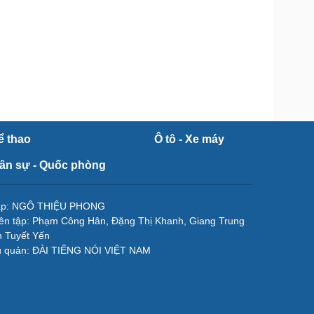
ể thao
Ô tô - Xe máy
ân sự - Quốc phòng
tập: NGÔ THIỆU PHONG
ên tập: Phạm Công Hân, Đặng Thị Khanh, Giang Trung
 Tuyết Yến
ủ quản: ĐÀI TIẾNG NÓI VIỆT NAM