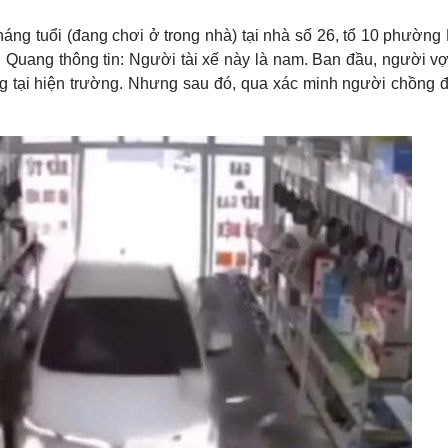
Lịch thi đấu bóng đá
Xe máy
Thế giới thể thao
Tư vấn
háng tuổi (đang chơi ở trong nhà) tại nhà số 26, tổ 10 phường
eSports
V
 Quang thông tin: Người tài xế này là nam. Ban đầu, người vợ
Hậu trường
ng tại hiện trường. Nhưng sau đó, qua xác minh người chồng đ
Văn hóa
Giải trí
D
Sân khấu - Điện ảnh
Nghệ sĩ
Văn học
Thời trang
Âm nhạc
Sao Việt
c
Di sản