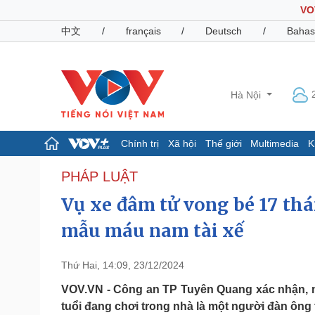
VO
中文
/
français
/
Deutsch
/
Bahas
Hà Nội
Chính trị
Xã hội
Thế giới
Multimedia
K
Chính trị
Xã hội
PHÁP LUẬT
Đảng
Tin 24h
Vụ xe đâm tử vong bé 17 th
Tổ chức nhân sự
Dự báo thời tiết
Quốc hội
Giáo dục
mẫu máu nam tài xế
Nhận diện sự thật
Dấu ấn VOV
Việc làm
Thứ Hai, 14:09, 23/12/2024
Biển đảo
VOV.VN - Công an TP Tuyên Quang xác nhận, n
Pháp luật
Quân sự - Quốc phòng
tuổi đang chơi trong nhà là một người đàn ông 
Vụ án
Vũ khí