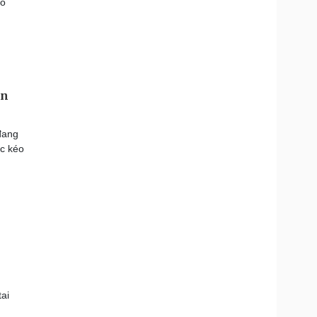
ao
ên
đang
ắc kéo
tai