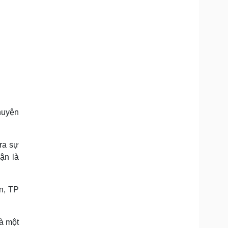
 huyện
ra sự
ận là
n, TP
à một