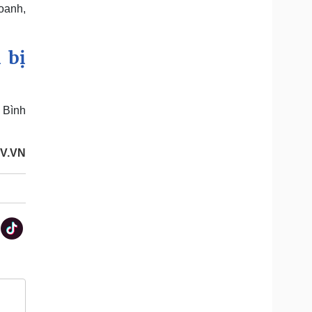
doanh,
 bị
 Bình
V.VN