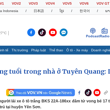
V1
VOV2
VOV3
VOV4
VOV5
VOV6
VOV GT
a Indonesia
/
日本語
/
ខ្មែរ
/
한국어
/
ພາ
27°C
Podcast
Radio
inh tế
Thị trường
Pháp luật
Thể thao
Ô tô - Xe máy
Doanh nghi
Thế giới
Multimedia
K
Quan sát
Video
B
áng tuổi trong nhà ở Tuyên Quang: 
Cuộc sống đó đây
Ảnh
K
Hồ sơ
E-Magazine
Infographic
gười lái xe ô tô trắng BKS 22A-186xx đâm tử vong bé 17 
Thể thao
Ô tô - Xe máy
D
trú tại huyện Yên Sơn.
Bóng đá
Ô tô
T