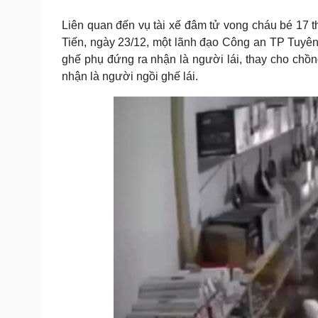
Tin nóng
Việt Nam
Tư vấn luật
Phân tích
Liên quan đến vụ tài xế đâm tử vong cháu bé 17 t
Tiến, ngày 23/12, một lãnh đạo Công an TP Tuyên
ghế phụ đứng ra nhận là người lái, thay cho chồ
nhận là người ngồi ghế lái.
Sức khỏe
Đời sống
Dinh dưỡng - món ngon
Nhà đẹp
Cây thuốc
Blog
Sản phụ khoa
Tình yêu - Gia đình
Nhi khoa
Nam khoa
Làm đẹp - giảm cân
Phòng mạch online
Ăn sạch sống khỏe
Cải chính