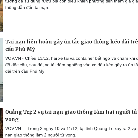
tượng đã sử dụng rượu bia còn điều khiển phương tiện tham gia gi
thông dẫn đến tai nạn.
Tai nạn liên hoàn gây ùn tắc giao thông kéo dài tr
cầu Phú Mỹ
VOV.VN - Chiều 13/12, hai xe tải và container bất ngờ va chạm khi 
đổ dốc cầu, sau đó, xe tải đâm nghiêng vào xe đầu kéo gây ra ùn t
dài trên cầu Phú Mỹ.
Quảng Trị: 2 vụ tai nạn giao thông làm hai người tử
vong
VOV.VN - Trong 2 ngày 10 và 11/12, tại tỉnh Quảng Trị xảy ra 2 vụ 
nạn giao thông làm 2 người tử vong.