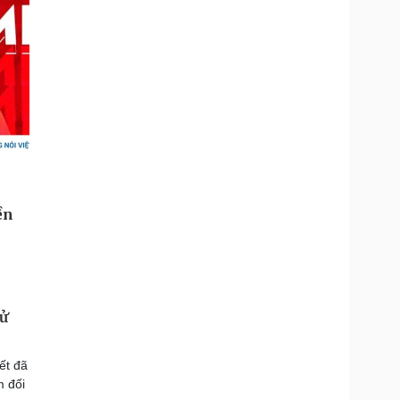
sử
ết đã
m đối