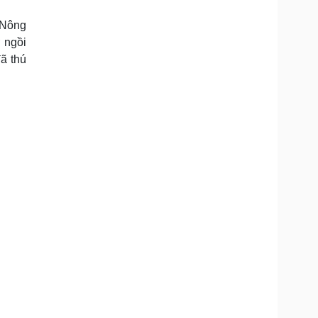
Doanh nghiệp 24h
Tin Công nghệ
Doanh nhân
Trải nghiệm
 Nông
ì cộng đồng
Chuyển đổi số
 ngồi
ã thú
u lịch
Podcast
Tư vấn
Câu chuyện thời sự
Săn Tour
Đọc truyện đêm khuya
heck-in
Cửa sổ tình yêu
Kể chuyện cho bé
Hạt giống tâm hồn