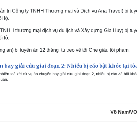
ản trị Công ty TNHH Thương mại và Dịch vụ Ana Travel) bị tuy
i lộ.
TNHH thương mại dịch vụ du lịch và Xây dựng Gia Huy) bị tuy
i lộ.
an) bị tuyên án 12 tháng tù treo về tội Che giấu tội phạm.
 bay giải cứu giai đoạn 2: Nhiều bị cáo bật khóc tại tò
hiên toà xét xử vụ án chuyến bay giải cứu giai đoạn 2, nhiều bị cáo đã bật khó
luận.
Võ Nam/VO