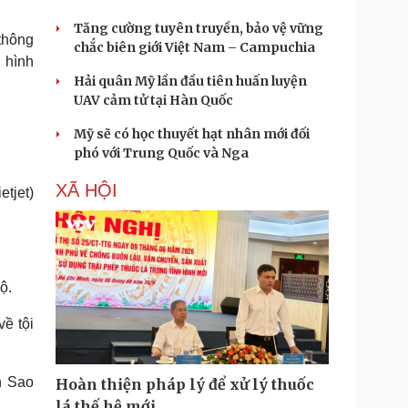
Tăng cường tuyên truyền, bảo vệ vững
thông
chắc biên giới Việt Nam – Campuchia
g hình
Hải quân Mỹ lần đầu tiên huấn luyện
UAV cảm tử tại Hàn Quốc
Mỹ sẽ có học thuyết hạt nhân mới đối
phó với Trung Quốc và Nga
XÃ HỘI
tjet)
ộ.
ề tội
h Sao
Hoàn thiện pháp lý để xử lý thuốc
lá thế hệ mới