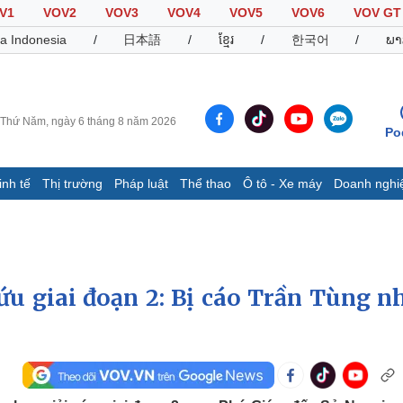
V1
VOV2
VOV3
VOV4
VOV5
VOV6
VOV GT
a Indonesia
/
日本語
/
ខ្មែរ
/
한국어
/
ພາ
Thứ Năm, ngày 6 tháng 8 năm 2026
Po
inh tế
Thị trường
Pháp luật
Thể thao
Ô tô - Xe máy
Doanh nghi
Thế giới
Multimedia
K
Quan sát
Video
B
Cuộc sống đó đây
Ảnh
K
Hồ sơ
E-Magazine
ứu giai đoạn 2: Bị cáo Trần Tùng n
Infographic
Thể thao
Ô tô - Xe máy
D
Bóng đá
Ô tô
T