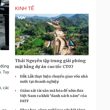
KINH TẾ
Thái Nguyên tập trung giải phóng
 đúng
mặt bằng dự án cao tốc CT07
. Tuy
Đắk Lắk thực hiện chuyển giao vốn nhà
nước tại doanh nghiệp
, các
Giám sát tài sản mã hóa để sớm đưa
Việt Nam ra khỏi "danh sách xám" của
FATF