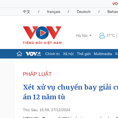
VO
中文
/
français
/
Deutsch
/
Bahas
27°C
Hà Nội
Chính trị
Xã hội
Thế giới
Multimedia
K
Chính trị
Xã hội
Đảng
Tin 24h
PHÁP LUẬT
Tổ chức nhân sự
Dự báo thời tiết
Quốc hội
Giáo dục
Xét xử vụ chuyến bay giải c
Nhận diện sự thật
Dấu ấn VOV
Việc làm
án 12 năm tù
Biển đảo
Pháp luật
Quân sự - Quốc phòng
Thứ Sáu, 15:59, 27/12/2024
Vụ án
Vũ khí