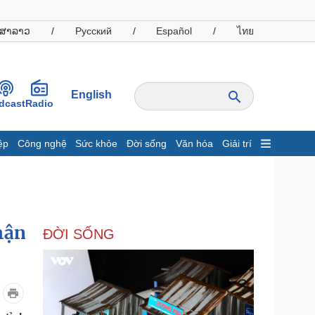
ສາລາວ
/
Русский
/
Español
/
ไทย
English
dcast
Radio
ệp
Công nghệ
Sức khỏe
Đời sống
Văn hóa
Giải trí
inh tế
Thị trường
ất động sản
Giá vàng
hởi nghiệp
Tiêu dùng
Tỷ giá
hận
ĐỜI SỐNG
Chứng khoán
Giá cà phê
oanh nghiệp
Công nghệ
hông tin doanh nghiệp
Sành điệu