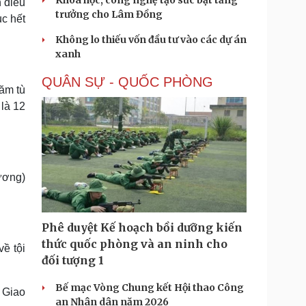
Khoa học, công nghệ tạo sức bật tăng
n điều
trưởng cho Lâm Đồng
ục hết
Không lo thiếu vốn đầu tư vào các dự án
xanh
QUÂN SỰ - QUỐC PHÒNG
năm tù
là 12
ương)
Phê duyệt Kế hoạch bồi dưỡng kiến
thức quốc phòng và an ninh cho
ề tội
đối tượng 1
Bế mạc Vòng Chung kết Hội thao Công
 Giao
an Nhân dân năm 2026