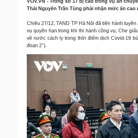
VOV.VN - Trong số 17 bị cáo trong vụ án chuyế
Tin nóng
Việt Nam
Thái Nguyên Trần Tùng phải nhận mức án cao nh
Tư vấn luật
Phân tích
Chiều 27/12, TAND TP Hà Nội đã tiến hành tuyên án vớ
vụ quyền hạn trong khi thi hành công vụ; Che g
Sức khỏe
Đời sống
về nước cách ly trong thời điểm dịch Covid-19 bù
Dinh dưỡng - món ngon
Nhà đẹp
đoạn 2").
Cây thuốc
Blog
Sản phụ khoa
Tình yêu - Gia đình
Nhi khoa
Nam khoa
Làm đẹp - giảm cân
Phòng mạch online
Ăn sạch sống khỏe
Cải chính