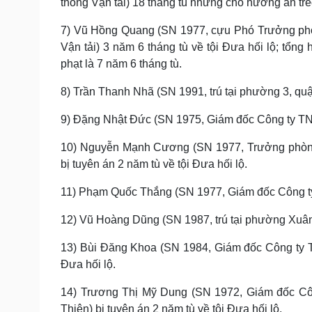
thông Vận tải) 18 tháng tù nhưng cho hưởng án treo
7) Vũ Hồng Quang (SN 1977, cựu Phó Trưởng phò
Vận tải) 3 năm 6 tháng tù về tội Đưa hối lộ; tổng
phạt là 7 năm 6 tháng tù.
8) Trần Thanh Nhã (SN 1991, trú tại phường 3, quậ
9) Đặng Nhật Đức (SN 1975, Giám đốc Công ty TNHH
10) Nguyễn Mạnh Cương (SN 1977, Trưởng phòng
bị tuyên án 2 năm tù về tội Đưa hối lộ.
11) Phạm Quốc Thắng (SN 1977, Giám đốc Công ty 
12) Vũ Hoàng Dũng (SN 1987, trú tại phường Xuân L
13) Bùi Đăng Khoa (SN 1984, Giám đốc Công ty TN
Đưa hối lộ.
14) Trương Thị Mỹ Dung (SN 1972, Giám đốc Cô
Thiên) bị tuyên án 2 năm tù về tội Đưa hối lộ.