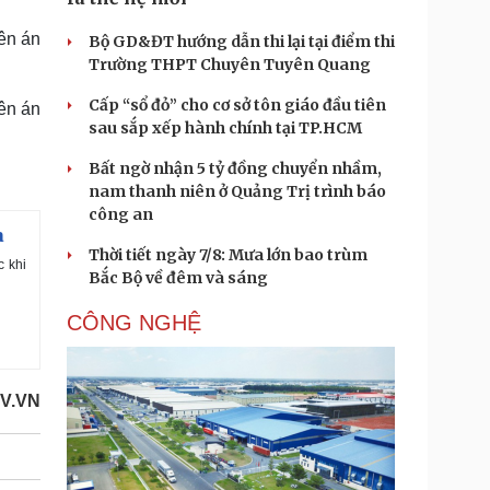
ên án
Bộ GD&ĐT hướng dẫn thi lại tại điểm thi
Trường THPT Chuyên Tuyên Quang
Cấp “sổ đỏ” cho cơ sở tôn giáo đầu tiên
ên án
sau sắp xếp hành chính tại TP.HCM
Bất ngờ nhận 5 tỷ đồng chuyển nhầm,
nam thanh niên ở Quảng Trị trình báo
công an
a
Thời tiết ngày 7/8: Mưa lớn bao trùm
c khi
Bắc Bộ về đêm và sáng
CÔNG NGHỆ
V.VN