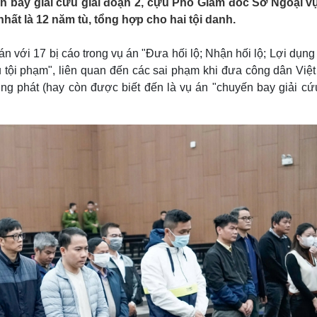
n bay giải cứu giai đoạn 2, cựu Phó Giám đốc Sở Ngoại vụ
Lịch thi đấu bóng đá
Xe máy
ất là 12 năm tù, tổng hợp cho hai tội danh.
Thế giới thể thao
Tư vấn
eSports
V
Hậu trường
i 17 bị cáo trong vụ án "Đưa hối lộ; Nhận hối lộ; Lợi dụng
iấu tội phạm", liên quan đến các sai phạm khi đưa công dân Vi
Văn hóa
Giải trí
D
ng phát (hay còn được biết đến là vụ án "chuyến bay giải cứu
Sân khấu - Điện ảnh
Nghệ sĩ
Văn học
Thời trang
Âm nhạc
Sao Việt
c
Di sản