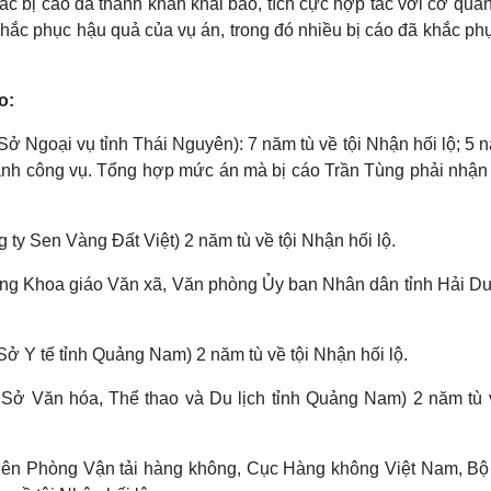
, các bị cáo đã thành khẩn khai báo, tích cực hợp tác với cơ qua
 khắc phục hậu quả của vụ án, trong đó nhiều bị cáo đã khắc ph
o:
 Ngoại vụ tỉnh Thái Nguyên): 7 năm tù về tội Nhận hối lộ; 5 
 hành công vụ. Tổng hợp mức án mà bị cáo Trần Tùng phải nhận 
ty Sen Vàng Đất Việt) 2 năm tù về tội Nhận hối lộ.
ng Khoa giáo Văn xã, Văn phòng Ủy ban Nhân dân tỉnh Hải D
 Y tế tỉnh Quảng Nam) 2 năm tù về tội Nhận hối lộ.
ở Văn hóa, Thể thao và Du lịch tỉnh Quảng Nam) 2 năm tù v
ên Phòng Vận tải hàng không, Cục Hàng không Việt Nam, Bộ