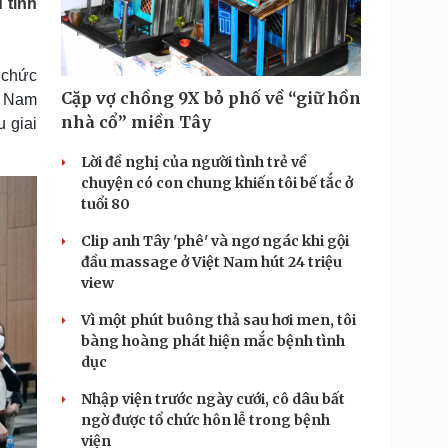
 tỉnh
Doanh nghiệp 24h
Tin Công nghệ
Doanh nhân
Trải nghiệm
ì cộng đồng
Chuyển đổi số
 chức
Cặp vợ chồng 9X bỏ phố về “giữ hồn
ệt Nam
u lịch
Podcast
nhà cổ” miền Tây
 giai
Tư vấn
Câu chuyện thời sự
Săn Tour
Đọc truyện đêm khuya
Lời đề nghị của người tình trẻ về
heck-in
Cửa sổ tình yêu
chuyện có con chung khiến tôi bế tắc ở
Kể chuyện cho bé
tuổi 80
Hạt giống tâm hồn
Clip anh Tây 'phê' và ngơ ngác khi gội
đầu massage ở Việt Nam hút 24 triệu
view
Vì một phút buông thả sau hơi men, tôi
bàng hoàng phát hiện mắc bệnh tình
dục
Nhập viện trước ngày cưới, cô dâu bất
ngờ được tổ chức hôn lễ trong bệnh
viện