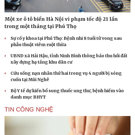
Một xe ô tô biển Hà Nội vi phạm tốc độ 21 lần
trong một tháng tại Phú Thọ
Cải chính
Sự cố y khoa tại Phú Thọ: Bệnh nhi 8 tuổi tử vong sau
phẫu thuật viêm ruột thừa
UBND xã Hải Hậu, tỉnh Ninh Bình thông báo thu hồi đất
xây dựng hạ tầng khu dân cư
Cứu sống nạn nhân thứ hai trong vụ 4 người bị sóng
cuốn tại Mũi Nghê
Bộ Y tế dự kiến bổ sung thuốc ung thư, bệnh hiếm vào
danh mục BHYT
TIN CÔNG NGHỆ