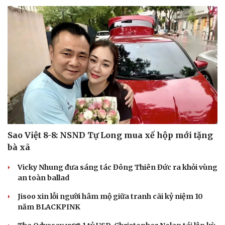
Du lịch
Podcast
Tư vấn
Câu chuyện thời sự
Săn Tour
Đọc truyện đêm khuya
check-in
Cửa sổ tình yêu
Kể chuyện cho bé
Hạt giống tâm hồn
Sao Việt 8-8: NSND Tự Long mua xế hộp mới tặng
bà xã
Vicky Nhung đưa sáng tác Đông Thiên Đức ra khỏi vùng
an toàn ballad
Jisoo xin lỗi người hâm mộ giữa tranh cãi kỷ niệm 10
năm BLACKPINK