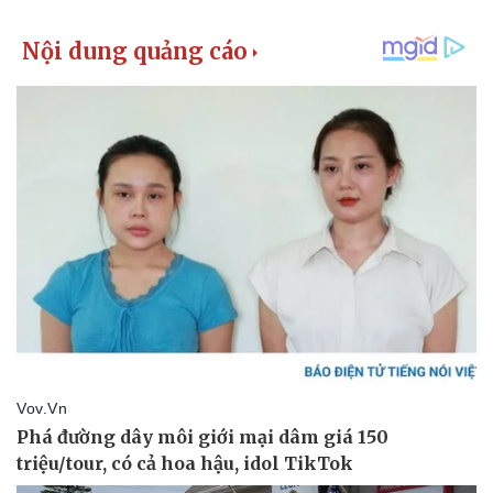
Kinh tế
Thị trường
Bất động sản
Giá vàng
Khởi nghiệp
Tiêu dùng
Tỷ giá
Chứng khoán
Giá cà phê