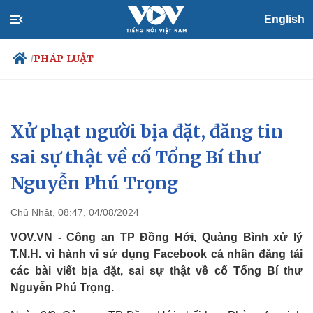
English
PHÁP LUẬT
/
Xử phạt người bịa đặt, đăng tin
Chính trị
Xã hội
Đảng
Tin 24h
sai sự thật về cố Tổng Bí thư
Tổ chức nhân sự
Dự báo thời tiết
Nguyễn Phú Trọng
Quốc hội
Giáo dục
Nhận diện sự thật
Dấu ấn VOV
Việc làm
Chủ Nhật, 08:47, 04/08/2024
Biển đảo
VOV.VN - Công an TP Đồng Hới, Quảng Bình xử lý
T.N.H. vì hành vi sử dụng Facebook cá nhân đăng tải
các bài viết bịa đặt, sai sự thật về cố Tổng Bí thư
Nguyễn Phú Trọng.