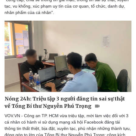
tạc, vu khống, xúc phạm uy tín của cơ quan, tổ chức, danh dự,
nhân phẩm của cá nhân".
Thể thao
Ô tô - Xe máy
Bóng đá
Ô tô
Lịch thi đấu bóng đá
Xe máy
Thế giới thể thao
Tư vấn
eSports
Hậu trường
Nóng 24h: Triệu tập 3 người đăng tin sai sự thật
về Tổng Bí thư Nguyễn Phú Trọng
VOV.VN - Công an TP. HCM vừa triệu tập, mời làm việc đối với 3
cá nhân có hành vi sử dụng mạng xã hội Facebook đăng tải
thông tin thất thiệt, bịa đặt, xuyên tạc, phủ nhận những thành tựu,
đóng góp to lớn của Tổng Bí thư Nguyễn Phú Trọng; công kích