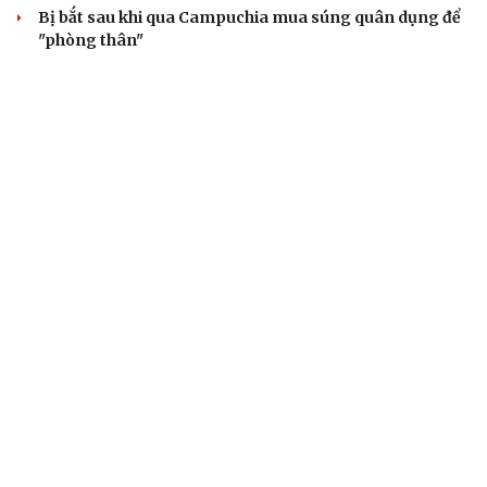
Bị bắt sau khi qua Campuchia mua súng quân dụng để
"phòng thân"
Bắt giam nữ TikToker Phượng Nguyễn
VỤ ÁN
Truy tố tài xế xe tải vụ nữ sinh tử vong ở Vĩnh
Long