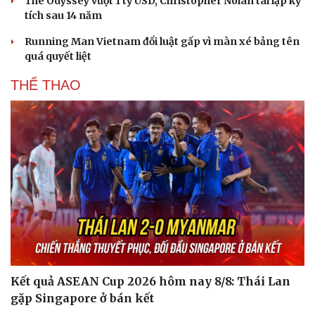
The Odyssey vượt 1 tỷ USD, Christopher Nolan tái lập kỳ
tích sau 14 năm
Running Man Vietnam đổi luật gấp vì màn xé bảng tên
quá quyết liệt
THỂ THAO
Kết quả ASEAN Cup 2026 hôm nay 8/8: Thái Lan
gặp Singapore ở bán kết