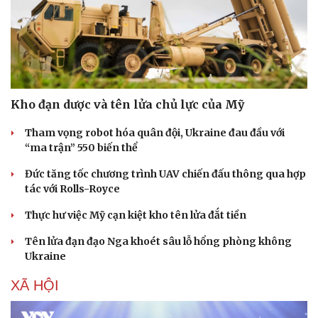
Sức khỏe
Đời sống
Dinh dưỡng - món ngon
Nhà đẹp
Cây thuốc
Blog
Kho đạn dược và tên lửa chủ lực của Mỹ
Sản phụ khoa
Tình yêu - Gia đình
Nhi khoa
Tham vọng robot hóa quân đội, Ukraine đau đầu với
Nam khoa
“ma trận” 550 biến thể
Làm đẹp - giảm cân
Đức tăng tốc chương trình UAV chiến đấu thông qua hợp
Phòng mạch online
tác với Rolls-Royce
Ăn sạch sống khỏe
Thực hư việc Mỹ cạn kiệt kho tên lửa đắt tiền
Tên lửa đạn đạo Nga khoét sâu lỗ hổng phòng không
Ukraine
XÃ HỘI