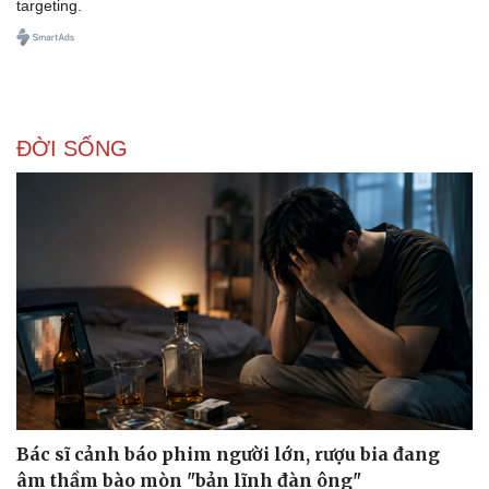
targeting.
Doanh nghiệp
Công nghệ
ĐỜI SỐNG
Thông tin doanh nghiệp
Sành điệu
Doanh nghiệp 24h
Tin Công nghệ
Doanh nhân
Trải nghiệm
Vì cộng đồng
Chuyển đổi số
Bác sĩ cảnh báo phim người lớn, rượu bia đang
âm thầm bào mòn "bản lĩnh đàn ông"