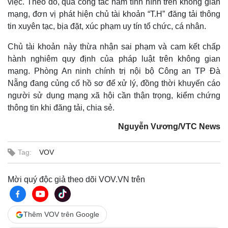
việc. Theo đó, qua công tác nắm tình hình trên không gian
mạng, đơn vị phát hiện chủ tài khoản “T.H” đăng tải thông
tin xuyên tạc, bịa đặt, xúc phạm uy tín tổ chức, cá nhân.
Chủ tài khoản này thừa nhận sai phạm và cam kết chấp
hành nghiêm quy định của pháp luật trên không gian
mạng. Phòng An ninh chính trị nội bộ Công an TP Đà
Nẵng đang củng cố hồ sơ để xử lý, đồng thời khuyến cáo
người sử dụng mạng xã hội cần thận trọng, kiểm chứng
Thế giới
Multimedia
thông tin khi đăng tải, chia sẻ.
Quan sát
Video
Nguyễn Vương/VTC News
Cuộc sống đó đây
Ảnh
Hồ sơ
E-Magazine
Infographic
Tag:
VOV
Mời quý độc giả theo dõi VOV.VN trên
Thêm VOV trên Google