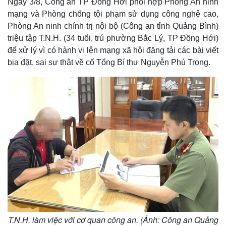
Ngày 3/8, Công an TP Đồng Hới phối hợp Phòng An ninh
mạng và Phòng chống tội phạm sử dụng công nghệ cao,
Phòng An ninh chính trị nội bộ (Công an tỉnh Quảng Bình)
triệu tập T.N.H. (34 tuổi, trú phường Bắc Lý, TP Đồng Hới)
để xử lý vì có hành vi lên mạng xã hội đăng tải các bài viết
bịa đặt, sai sự thật về cố Tổng Bí thư Nguyễn Phú Trọng.
T.N.H. làm việc với cơ quan công an. (Ảnh: Công an Quảng