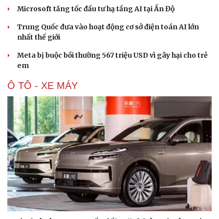
Microsoft tăng tốc đầu tư hạ tầng AI tại Ấn Độ
Trung Quốc đưa vào hoạt động cơ sở điện toán AI lớn
nhất thế giới
Meta bị buộc bồi thường 567 triệu USD vì gây hại cho trẻ
em
Văn hóa
Giải trí
Ô TÔ - XE MÁY
Sân khấu - Điện ảnh
Nghệ sĩ
Văn học
Thời trang
Âm nhạc
Sao Việt
Di sản