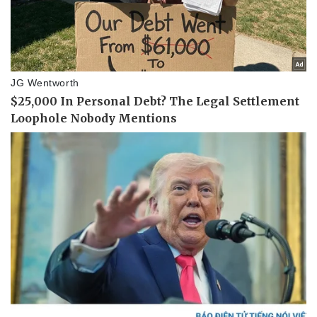
Pháp luật
Quân sự - Quốc phòng
Vụ án
Vũ khí
Tin nóng
Việt Nam
Tư vấn luật
Phân tích