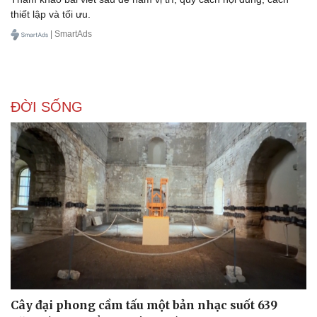
thiết lập và tối ưu.
| SmartAds
ĐỜI SỐNG
Cây đại phong cầm tấu một bản nhạc suốt 639