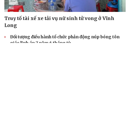
Truy tố tài xế xe tải vụ nữ sinh tử vong ở Vĩnh
Long
Đối tượng điều hành tổ chức phản động núp bóng tôn
giáo lĩnh án 7 năm 6 tháng tù
Vụ gian lận thi tại Tuyên Quang: Khởi tố thêm 2 người,
nâng tổng số lên 29 bị can
Đoàn Bảo Châu bị phạt 7 năm tù về hành vi tuyên truyền
chống Nhà nước
Truy tố Mr Pips, Shark Bình trong vụ án lừa đảo 1.600 tỷ
đồng
TƯ VẤN LUẬT