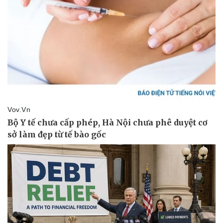
Pháp luật
Quân sự - Quốc phòng
Vụ án
Vũ khí
Tin nóng
Việt Nam
Tư vấn luật
Phân tích