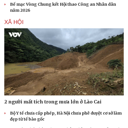
Bế mạc Vòng Chung kết Hội thao Công an Nhân dân
năm 2026
XÃ HỘI
Sức khỏe
Đời sống
Dinh dưỡng - món ngon
Nhà đẹp
Cây thuốc
Blog
Sản phụ khoa
Tình yêu - Gia đình
Nhi khoa
Nam khoa
Làm đẹp - giảm cân
Phòng mạch online
Ăn sạch sống khỏe
2 người mất tích trong mưa lớn ở Lào Cai
Bộ Y tế chưa cấp phép, Hà Nội chưa phê duyệt cơ sở làm
đẹp từ tế bào gốc