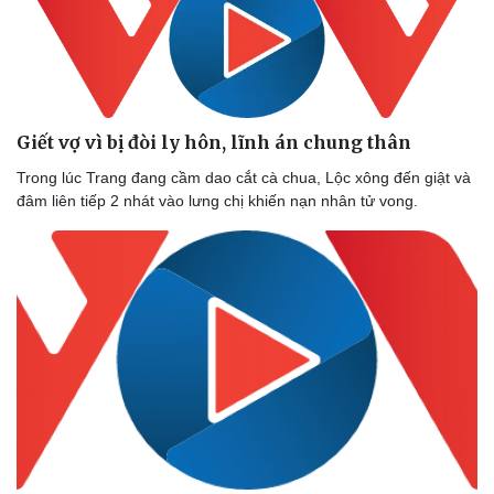
Giết vợ vì bị đòi ly hôn, lĩnh án chung thân
Trong lúc Trang đang cầm dao cắt cà chua, Lộc xông đến giật và
Thể thao
Ô tô - Xe máy
đâm liên tiếp 2 nhát vào lưng chị khiến nạn nhân tử vong.
Bóng đá
Ô tô
Lịch thi đấu bóng đá
Xe máy
Thế giới thể thao
Tư vấn
eSports
Hậu trường