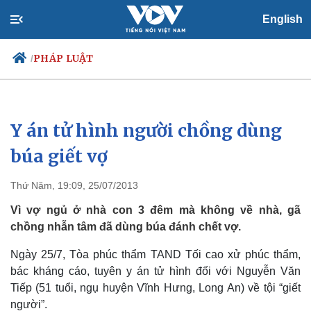
English
PHÁP LUẬT
/
Y án tử hình người chồng dùng
Chính trị
Xã hội
Đảng
Tin 24h
búa giết vợ
Tổ chức nhân sự
Dự báo thời tiết
Quốc hội
Giáo dục
Thứ Năm, 19:09, 25/07/2013
Nhận diện sự thật
Dấu ấn VOV
Việc làm
Vì vợ ngủ ở nhà con 3 đêm mà không về nhà, gã
Biển đảo
chồng nhẫn tâm đã dùng búa đánh chết vợ.
Ngày 25/7, Tòa phúc thẩm TAND Tối cao xử phúc thẩm,
bác kháng cáo, tuyên y án tử hình đối với Nguyễn Văn
Tiếp (51 tuổi, ngụ huyện Vĩnh Hưng, Long An) về tội “giết
người”.