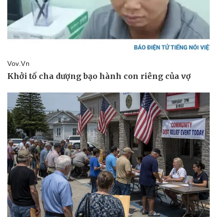
Kinh tế
Thị trường
Bất động sản
Giá vàng
Khởi nghiệp
Tiêu dùng
Tỷ giá
Chứng khoán
Giá cà phê