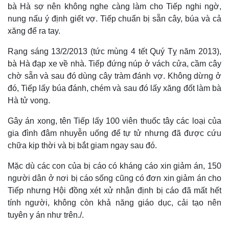
bà Hà sợ nên không nghe càng làm cho Tiếp nghi ngờ,
nung nấu ý định giết vợ. Tiếp chuẩn bị sẵn cây, búa và cả
xăng để ra tay.
Rạng sáng 13/2/2013 (tức mùng 4 tết Quý Tỵ năm 2013),
bà Hà đạp xe về nhà. Tiếp đứng núp ở vách cửa, cầm cây
chờ sẵn và sau đó dùng cây tràm đánh vợ. Không dừng ở
đó, Tiếp lấy búa đánh, chém và sau đó lấy xăng đốt làm bà
Hà tử vong.
Gây án xong, tên Tiếp lấy 100 viên thuốc tây các loại của
gia đình đâm nhuyễn uống để tự tử nhưng đã được cứu
chữa kịp thời và bị bắt giam ngay sau đó.
Mặc dù các con của bị cáo có kháng cáo xin giảm án, 150
người dân ở nơi bị cáo sống cũng có đơn xin giảm án cho
Tiếp nhưng Hội đồng xét xử nhận định bị cáo đã mất hết
tính người, không còn khả năng giáo dục, cải tạo nên
tuyên y án như trên./.