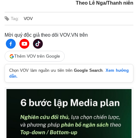
Theo Lê Nga/Thanh niên
Tag:
VOV
Mời quý độc giả theo dõi VOV.VN trên
Thêm VOV trên Google
Thế giới
Multimedia
Chọn VOV làm nguồn ưu tiên trên
Google Search
.
Xem hướng
Quan sát
Video
dẫn.
Cuộc sống đó đây
Ảnh
Hồ sơ
E-Magazine
Infographic