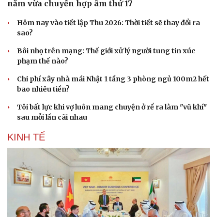
năm vừa chuyển hợp âm thứ 17
Hôm nay vào tiết lập Thu 2026: Thời tiết sẽ thay đổi ra
sao?
Bôi nhọ trên mạng: Thế giới xử lý người tung tin xúc
phạm thế nào?
Chi phí xây nhà mái Nhật 1 tầng 3 phòng ngủ 100m2 hết
Doanh nghiệp
Công nghệ
bao nhiêu tiền?
Thông tin doanh nghiệp
Sành điệu
Doanh nghiệp 24h
Tin Công nghệ
Tôi bất lực khi vợ luôn mang chuyện ở rể ra làm "vũ khí"
Doanh nhân
Trải nghiệm
sau mỗi lần cãi nhau
Vì cộng đồng
Chuyển đổi số
KINH TẾ