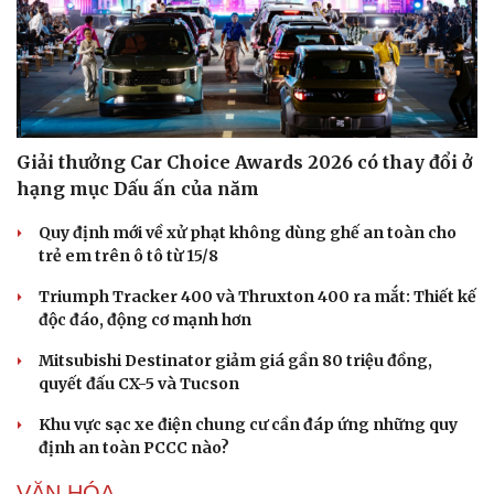
Giải thưởng Car Choice Awards 2026 có thay đổi ở
hạng mục Dấu ấn của năm
Quy định mới về xử phạt không dùng ghế an toàn cho
Văn hóa
Giải trí
trẻ em trên ô tô từ 15/8
Sân khấu - Điện ảnh
Nghệ sĩ
Văn học
Thời trang
Triumph Tracker 400 và Thruxton 400 ra mắt: Thiết kế
Âm nhạc
Sao Việt
độc đáo, động cơ mạnh hơn
Di sản
Mitsubishi Destinator giảm giá gần 80 triệu đồng,
quyết đấu CX-5 và Tucson
Khu vực sạc xe điện chung cư cần đáp ứng những quy
định an toàn PCCC nào?
VĂN HÓA