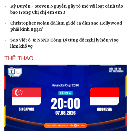
Kỳ Duyên - Steven Nguyễn gây tò mò với loạt cảnh táo
bạo trong Chị chị em em 3
Christopher Nolan đã làm gì để cả dàn sao Hollywood
phải kinh ngạc?
Sao Việt 6-8: NSND Công Lý từng đề nghị ly hôn vì sợ
làm khổ vợ
THỂ THAO
Du lịch
Podcast
Tư vấn
Câu chuyện thời sự
Săn Tour
Đọc truyện đêm khuya
check-in
Cửa sổ tình yêu
Kể chuyện cho bé
Hạt giống tâm hồn