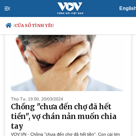
PODCAST
Cửa sổ tình yêu
Englis
CỬA SỔ TÌNH YÊU
/
Chính trị
Xã hội
Đảng
Tin 24h
Tổ chức nhân sự
Dự báo thời tiết
Quốc hội
Giáo dục
Nhận diện sự thật
Dấu ấn VOV
Việc làm
Biển đảo
Thứ Tư, 19:00, 20/03/2024
Chồng "chưa đến chợ đã hết
tiền", vợ chán nản muốn chia
tay
VOV.VN - Chồng "chưa đến chợ đã hết tiền". Con cái lớn