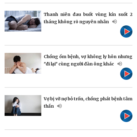
Thanh niên đau buốt vùng kín suốt 2
tháng không rõ nguyên nhân
Pháp luật
Quân sự - Quốc phòng
Vụ án
Vũ khí
Tin nóng
Việt Nam
Tư vấn luật
Phân tích
Chồng ốm bệnh, vợ không ly hôn nhưng
"đi lại" cùng người đàn ông khác
Thể thao
Ô tô - Xe máy
Vợ bị vỡ nợ bỏ trốn, chồng phát bệnh tâm
Bóng đá
Ô tô
thần
Lịch thi đấu bóng đá
Xe máy
Thế giới thể thao
Tư vấn
eSports
Hậu trường