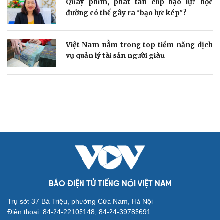
Quay phim, phát tán clip bạo lực học
Nhi khoa
đường có thể gây ra "bạo lực kép"?
Nam khoa
Làm đẹp - giảm cân
Phòng mạch online
Ăn sạch sống khỏe
Việt Nam nằm trong top tiềm năng dịch
vụ quản lý tài sản người giàu
Văn hóa
Giải trí
Sân khấu - Điện ảnh
Nghệ sĩ
Văn học
Thời trang
Âm nhạc
Sao Việt
Di sản
BÁO ĐIỆN TỬ TIẾNG NÓI VIỆT NAM
Trụ sở: 37 Bà Triệu, phường Cửa Nam, Hà Nội
Điện thoại: 84-24-22105148, 84-24-39785691