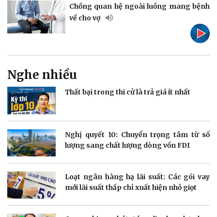
Chồng quan hệ ngoài luồng mang bệnh
về cho vợ
Doanh nghiệp
Công nghệ
Nghe nhiều
Thông tin doanh nghiệp
Sành điệu
Doanh nghiệp 24h
Tin Công nghệ
Thất bại trong thi cử là trả giá ít nhất
Doanh nhân
Trải nghiệm
Vì cộng đồng
Chuyển đổi số
Nghị quyết 10: Chuyển trọng tâm từ số
lượng sang chất lượng dòng vốn FDI
Loạt ngân hàng hạ lãi suất: Các gói vay
Sức khỏe
Đời sống
mới lãi suất thấp chỉ xuất hiện nhỏ giọt
Dinh dưỡng - món ngon
Nhà đẹp
Cây thuốc
Blog
Sản phụ khoa
Tình yêu - Gia đình