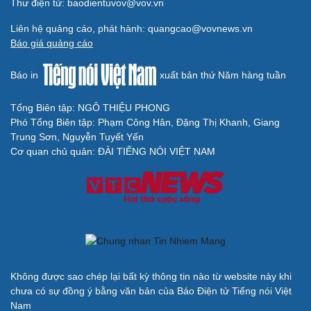
Thư điện tử: baodientuvov@vov.vn
Du lịch
Podcast
Liên hệ quảng cáo, phát hành: quangcao@vovnews.vn
Báo giá quảng cáo
Tư vấn
Câu chuyện thời sự
Săn Tour
Đọc truyện đêm khuya
check-in
Cửa sổ tình yêu
Báo in
xuất bản thứ Năm hàng tuần
Kể chuyện cho bé
Hạt giống tâm hồn
Tổng Biên tập: NGÔ THIỆU PHONG
Phó Tổng Biên tập: Phạm Công Hân, Đặng Thị Khanh, Giang
Trung Sơn, Nguyễn Tuyết Yến
Cơ quan chủ quản: ĐÀI TIẾNG NÓI VIỆT NAM
Cải chính
Không được sao chép lại bất kỳ thông tin nào từ website này khi
chưa có sự đồng ý bằng văn bản của Báo Điện tử Tiếng nói Việt
Nam