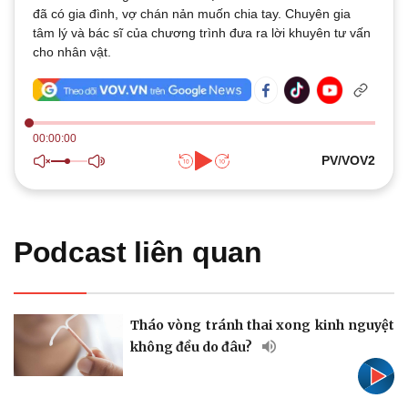
đã có gia đình, vợ chán nản muốn chia tay. Chuyên gia
Thế giới
Multimedia
tâm lý và bác sĩ của chương trình đưa ra lời khuyên tư vấn
Quan sát
Video
cho nhân vật.
Cuộc sống đó đây
Ảnh
Hồ sơ
E-Magazine
Infographic
00:00:00
PV/VOV2
Podcast liên quan
Kinh tế
Thị trường
Bất động sản
Giá vàng
Khởi nghiệp
Tiêu dùng
Tỷ giá
Tháo vòng tránh thai xong kinh nguyệt
Chứng khoán
Giá cà phê
không đều do đâu?