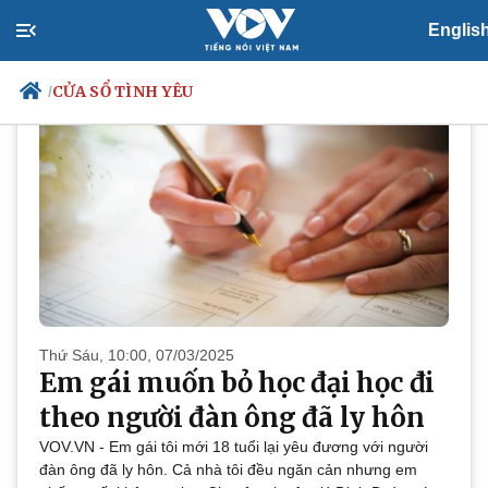
PODCAST
Cửa sổ tình yêu
Englis
CỬA SỔ TÌNH YÊU
/
Chính trị
Xã hội
Đảng
Tin 24h
Tổ chức nhân sự
Dự báo thời tiết
Quốc hội
Giáo dục
Nhận diện sự thật
Dấu ấn VOV
Việc làm
Biển đảo
Thứ Sáu, 10:00, 07/03/2025
Em gái muốn bỏ học đại học đi
theo người đàn ông đã ly hôn
VOV.VN - Em gái tôi mới 18 tuổi lại yêu đương với người
đàn ông đã ly hôn. Cả nhà tôi đều ngăn cản nhưng em
Thế giới
Multimedia