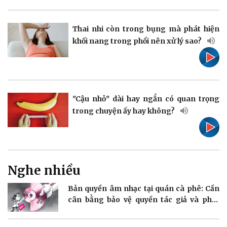
Pháp luật
Quân sự - Quốc phòng
Vụ án
Vũ khí
Tin nóng
Việt Nam
Thai nhi còn trong bụng mà phát hiện
Tư vấn luật
Phân tích
khối nang trong phổi nên xử lý sao?
"Cậu nhỏ" dài hay ngắn có quan trọng
Thể thao
Ô tô - Xe máy
trong chuyện ấy hay không?
Bóng đá
Ô tô
Lịch thi đấu bóng đá
Xe máy
Thế giới thể thao
Tư vấn
eSports
Hậu trường
Nghe nhiều
Bản quyền âm nhạc tại quán cà phê: Cần
cân bằng bảo vệ quyền tác giả và phát
triển
Doanh nghiệp
Công nghệ