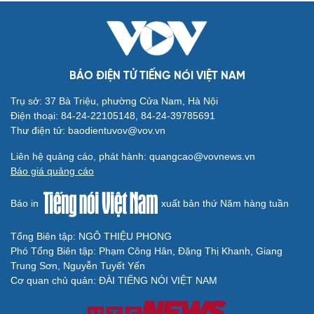
Văn hóa
Giải trí
Sân khấu - Điện ảnh
Nghệ sĩ
Văn học
Thời trang
BÁO ĐIỆN TỬ TIẾNG NÓI VIỆT NAM
Âm nhạc
Sao Việt
Trụ sở: 37 Bà Triệu, phường Cửa Nam, Hà Nội
Di sản
Điện thoại: 84-24-22105148, 84-24-39785691
Thư điện tử: baodientuvov@vov.vn
Liên hệ quảng cáo, phát hành: quangcao@vovnews.vn
Báo giá quảng cáo
Du lịch
Podcast
Báo in
xuất bản thứ Năm hàng tuần
Tư vấn
Câu chuyện thời sự
Săn Tour
Đọc truyện đêm khuya
Tổng Biên tập: NGÔ THIỆU PHONG
check-in
Cửa sổ tình yêu
Phó Tổng Biên tập: Phạm Công Hân, Đặng Thị Khanh, Giang
Kể chuyện cho bé
Trung Sơn, Nguyễn Tuyết Yến
Hạt giống tâm hồn
Cơ quan chủ quản: ĐÀI TIẾNG NÓI VIỆT NAM