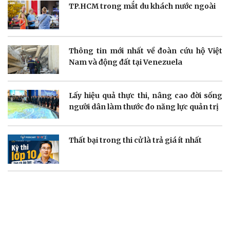
TP.HCM trong mắt du khách nước ngoài
Thông tin doanh nghiệp
Sành điệu
Doanh nghiệp 24h
Tin Công nghệ
Doanh nhân
Trải nghiệm
Vì cộng đồng
Chuyển đổi số
Thông tin mới nhất về đoàn cứu hộ Việt
Nam và động đất tại Venezuela
Lấy hiệu quả thực thi, nâng cao đời sống
Sức khỏe
Đời sống
người dân làm thước đo năng lực quản trị
Dinh dưỡng - món ngon
Nhà đẹp
Cây thuốc
Blog
Thất bại trong thi cử là trả giá ít nhất
Sản phụ khoa
Tình yêu - Gia đình
Nhi khoa
Nam khoa
Làm đẹp - giảm cân
Phòng mạch online
Ăn sạch sống khỏe