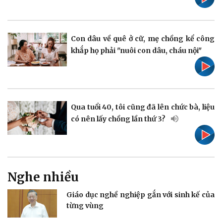
Pháp luật
Quân sự - Quốc phòng
Vụ án
Vũ khí
Con dâu về quê ở cữ, mẹ chồng kể công
Tin nóng
Việt Nam
khắp họ phải "nuôi con dâu, cháu nội"
Tư vấn luật
Phân tích
Qua tuổi 40, tôi cũng đã lên chức bà, liệu
có nên lấy chồng lần thứ 3?
Thể thao
Ô tô - Xe máy
Bóng đá
Ô tô
Lịch thi đấu bóng đá
Xe máy
Thế giới thể thao
Tư vấn
eSports
Nghe nhiều
Hậu trường
Giáo dục nghề nghiệp gắn với sinh kế của
từng vùng