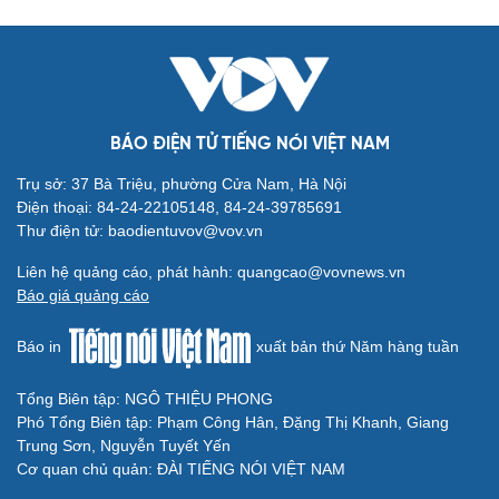
BÁO ĐIỆN TỬ TIẾNG NÓI VIỆT NAM
Văn hóa
Giải trí
Sân khấu - Điện ảnh
Nghệ sĩ
Trụ sở: 37 Bà Triệu, phường Cửa Nam, Hà Nội
Văn học
Thời trang
Điện thoại: 84-24-22105148, 84-24-39785691
Âm nhạc
Sao Việt
Thư điện tử: baodientuvov@vov.vn
Di sản
Liên hệ quảng cáo, phát hành: quangcao@vovnews.vn
Báo giá quảng cáo
Báo in
xuất bản thứ Năm hàng tuần
Du lịch
Podcast
Tổng Biên tập: NGÔ THIỆU PHONG
Phó Tổng Biên tập: Phạm Công Hân, Đặng Thị Khanh, Giang
Tư vấn
Câu chuyện thời sự
Trung Sơn, Nguyễn Tuyết Yến
Săn Tour
Đọc truyện đêm khuya
Cơ quan chủ quản: ĐÀI TIẾNG NÓI VIỆT NAM
check-in
Cửa sổ tình yêu
Kể chuyện cho bé