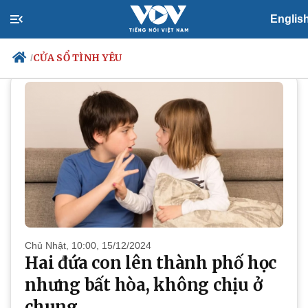
Englis
PODCAST
Cửa sổ tình yêu
CỬA SỔ TÌNH YÊU
/
Chính trị
Xã hội
Đảng
Tin 24h
Tổ chức nhân sự
Dự báo thời tiết
Quốc hội
Giáo dục
Nhận diện sự thật
Dấu ấn VOV
Việc làm
Biển đảo
Chủ Nhật, 10:00, 15/12/2024
Hai đứa con lên thành phố học
nhưng bất hòa, không chịu ở
chung