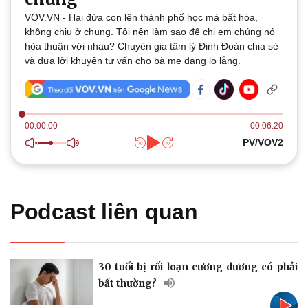
Thế giới
Multimedia
VOV.VN - Hai đứa con lên thành phố học mà bất hòa,
Quan sát
Video
không chịu ở chung. Tôi nên làm sao để chị em chúng nó
Cuộc sống đó đây
Ảnh
hòa thuận với nhau? Chuyên gia tâm lý Đinh Đoàn chia sẻ
Hồ sơ
E-Magazine
và đưa lời khuyên tư vấn cho bà mẹ đang lo lắng.
Infographic
00:00:00
00:06:20
PV/VOV2
Kinh tế
Thị trường
Bất động sản
Giá vàng
Khởi nghiệp
Tiêu dùng
Podcast liên quan
Tỷ giá
Chứng khoán
Giá cà phê
30 tuổi bị rối loạn cương dương có phải
bất thường?