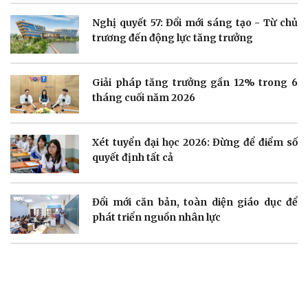
Nghị quyết 57: Đổi mới sáng tạo - Từ chủ
Doanh nghiệp
Công nghệ
trương đến động lực tăng trưởng
Thông tin doanh nghiệp
Sành điệu
Doanh nghiệp 24h
Tin Công nghệ
Doanh nhân
Trải nghiệm
Giải pháp tăng trưởng gần 12% trong 6
Vì cộng đồng
Chuyển đổi số
tháng cuối năm 2026
Xét tuyển đại học 2026: Đừng để điểm số
quyết định tất cả
Sức khỏe
Đời sống
Đổi mới căn bản, toàn diện giáo dục để
Dinh dưỡng - món ngon
Nhà đẹp
Cây thuốc
Blog
phát triển nguồn nhân lực
Sản phụ khoa
Tình yêu - Gia đình
Nhi khoa
Nam khoa
Làm đẹp - giảm cân
Phòng mạch online
Ăn sạch sống khỏe