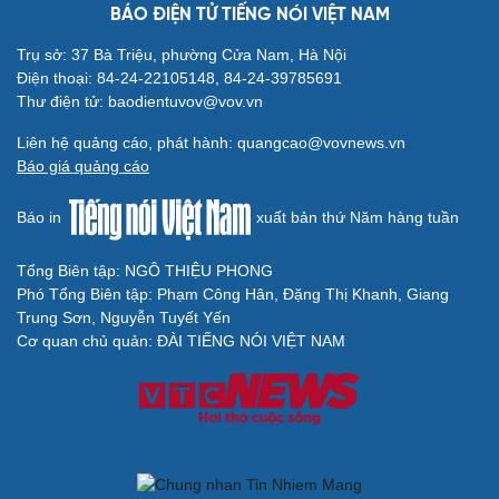
BÁO ĐIỆN TỬ TIẾNG NÓI VIỆT NAM
Sân khấu - Điện ảnh
Nghệ sĩ
Văn học
Thời trang
Trụ sở: 37 Bà Triệu, phường Cửa Nam, Hà Nội
Âm nhạc
Sao Việt
Điện thoại: 84-24-22105148, 84-24-39785691
Di sản
Thư điện tử: baodientuvov@vov.vn
Liên hệ quảng cáo, phát hành: quangcao@vovnews.vn
Báo giá quảng cáo
Báo in
xuất bản thứ Năm hàng tuần
Du lịch
Podcast
Tư vấn
Câu chuyện thời sự
Tổng Biên tập: NGÔ THIỆU PHONG
Săn Tour
Đọc truyện đêm khuya
Phó Tổng Biên tập: Phạm Công Hân, Đặng Thị Khanh, Giang
check-in
Cửa sổ tình yêu
Trung Sơn, Nguyễn Tuyết Yến
Kể chuyện cho bé
Cơ quan chủ quản: ĐÀI TIẾNG NÓI VIỆT NAM
Hạt giống tâm hồn
Cải chính