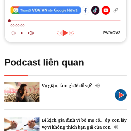
Quan sát
Video
Cuộc sống đó đây
Ảnh
Hồ sơ
E-Magazine
Infographic
00:00:00
PV/VOV2
Kinh tế
Thị trường
Podcast liên quan
Bất động sản
Giá vàng
Khởi nghiệp
Tiêu dùng
Tỷ giá
Chứng khoán
Vợ giận, làm gì để dỗ vợ?
Giá cà phê
Bi kịch gia đình vì bố mẹ cố... ép con lấy
Pháp luật
Quân sự - Quốc phòng
vợ vì không thích bạn gái của con