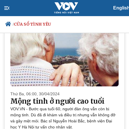
PODCAST
Cửa sổ tình yêu
Englis
CỬA SỔ TÌNH YÊU
/
Chính trị
Xã hội
Đảng
Tin 24h
Tổ chức nhân sự
Dự báo thời tiết
Quốc hội
Giáo dục
Nhận diện sự thật
Dấu ấn VOV
Việc làm
Biển đảo
Thứ Ba, 06:00, 30/04/2024
Mộng tinh ở người cao tuổi
VOV.VN - Bước qua tuổi 60, người đàn ông vẫn còn bị
mộng tinh. Dù đã đi khám và điều trị nhưng vẫn không đỡ
và gây mệt mỏi. Bác sĩ Nguyễn Hoài Bắc, bệnh viện Đại
Thế giới
Multimedia
học Y Hà Nội tư vấn cho nhân vật.