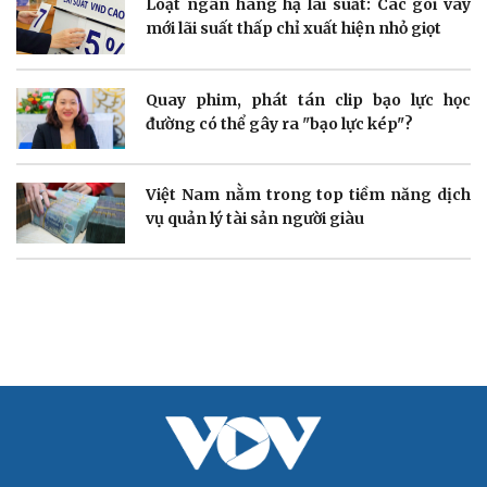
Loạt ngân hàng hạ lãi suất: Các gói vay
Doanh nhân
Trải nghiệm
mới lãi suất thấp chỉ xuất hiện nhỏ giọt
Vì cộng đồng
Chuyển đổi số
Quay phim, phát tán clip bạo lực học
đường có thể gây ra "bạo lực kép"?
Sức khỏe
Đời sống
Dinh dưỡng - món ngon
Nhà đẹp
Việt Nam nằm trong top tiềm năng dịch
Cây thuốc
Blog
vụ quản lý tài sản người giàu
Sản phụ khoa
Tình yêu - Gia đình
Nhi khoa
Nam khoa
Làm đẹp - giảm cân
Phòng mạch online
Ăn sạch sống khỏe
Văn hóa
Giải trí