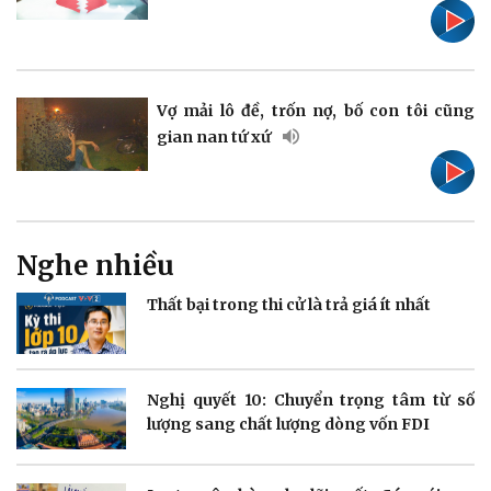
Vụ án
Vũ khí
Tin nóng
Việt Nam
Tư vấn luật
Phân tích
Vợ mải lô đề, trốn nợ, bố con tôi cũng
gian nan tứ xứ
Thể thao
Ô tô - Xe máy
Bóng đá
Ô tô
Lịch thi đấu bóng đá
Xe máy
Thế giới thể thao
Tư vấn
Nghe nhiều
eSports
Hậu trường
Thất bại trong thi cử là trả giá ít nhất
Nghị quyết 10: Chuyển trọng tâm từ số
lượng sang chất lượng dòng vốn FDI
Doanh nghiệp
Công nghệ
Thông tin doanh nghiệp
Sành điệu
Doanh nghiệp 24h
Tin Công nghệ