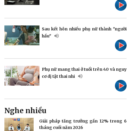
Pháp luật
Quân sự - Quốc phòng
Vụ án
Vũ khí
Tin nóng
Việt Nam
Sau kết hôn nhiều phụ nữ thành "người
Tư vấn luật
Phân tích
hầu"
Phụ nữ mang thai ở tuổi trên 40 và nguy
Thể thao
Ô tô - Xe máy
cơ dị tật thai nhi
Bóng đá
Ô tô
Lịch thi đấu bóng đá
Xe máy
Thế giới thể thao
Tư vấn
eSports
Hậu trường
Nghe nhiều
Giải pháp tăng trưởng gần 12% trong 6
tháng cuối năm 2026