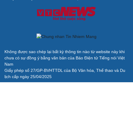
Kể chuyện cho bé
Hạt giống tâm hồn
Không được sao chép lại bất kỳ thông tin nào từ website này khi
Cải chính
chưa có sự đồng ý bằng văn bản của Báo Điện tử Tiếng nói Việt
Nam
Giấy phép số 27/GP-BVHTTDL của Bộ Văn hóa, Thể thao và Du
lịch cấp ngày 25/04/2025