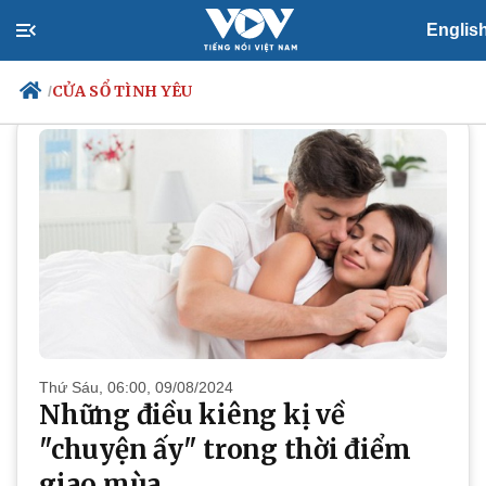
Englis
PODCAST
Cửa sổ tình yêu
CỬA SỔ TÌNH YÊU
/
Chính trị
Xã hội
Đảng
Tin 24h
Tổ chức nhân sự
Dự báo thời tiết
Quốc hội
Giáo dục
Nhận diện sự thật
Dấu ấn VOV
Việc làm
Biển đảo
Thứ Sáu, 06:00, 09/08/2024
Những điều kiêng kị về
"chuyện ấy" trong thời điểm
giao mùa