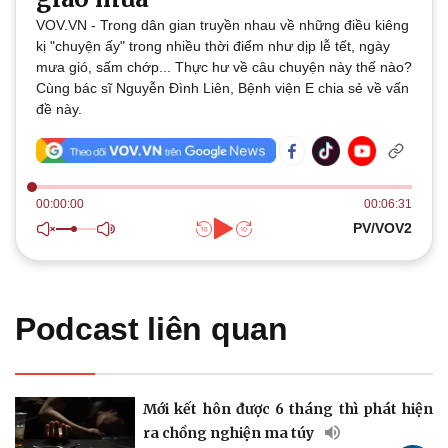
Thế giới
Multimedia
VOV.VN - Trong dân gian truyền nhau về những điều kiêng
Quan sát
Video
kị "chuyện ấy" trong nhiều thời điểm như dịp lễ tết, ngày
Cuộc sống đó đây
Ảnh
mưa gió, sấm chớp... Thực hư về câu chuyện này thế nào?
Hồ sơ
E-Magazine
Cùng bác sĩ Nguyễn Đình Liên, Bệnh viện E chia sẻ về vấn
Infographic
đề này.
00:00:00
00:06:31
PV/VOV2
Kinh tế
Thị trường
Bất động sản
Giá vàng
Khởi nghiệp
Tiêu dùng
Tỷ giá
Podcast liên quan
Chứng khoán
Giá cà phê
Mới kết hôn được 6 tháng thì phát hiện
ra chồng nghiện ma túy