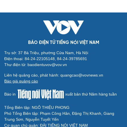
Ăn sạch sống khỏe
Văn hóa
Giải trí
BÁO ĐIỆN TỬ TIẾNG NÓI VIỆT NAM
Sân khấu - Điện ảnh
Nghệ sĩ
Trụ sở: 37 Bà Triệu, phường Cửa Nam, Hà Nội
Văn học
Thời trang
Điện thoại: 84-24-22105148, 84-24-39785691
Âm nhạc
Sao Việt
Thư điện tử: baodientuvov@vov.vn
Di sản
Liên hệ quảng cáo, phát hành: quangcao@vovnews.vn
Báo giá quảng cáo
Báo in
xuất bản thứ Năm hàng tuần
Du lịch
Podcast
Tổng Biên tập: NGÔ THIỆU PHONG
Tư vấn
Câu chuyện thời sự
Phó Tổng Biên tập: Phạm Công Hân, Đặng Thị Khanh, Giang
Săn Tour
Đọc truyện đêm khuya
Trung Sơn, Nguyễn Tuyết Yến
check-in
Cửa sổ tình yêu
Cơ quan chủ quản: ĐÀI TIẾNG NÓI VIỆT NAM