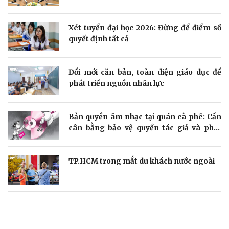
Doanh nghiệp
Công nghệ
Xét tuyển đại học 2026: Đừng để điểm số
quyết định tất cả
Thông tin doanh nghiệp
Sành điệu
Doanh nghiệp 24h
Tin Công nghệ
Doanh nhân
Trải nghiệm
Đổi mới căn bản, toàn diện giáo dục để
Vì cộng đồng
Chuyển đổi số
phát triển nguồn nhân lực
Bản quyền âm nhạc tại quán cà phê: Cần
cân bằng bảo vệ quyền tác giả và phát
triển
Sức khỏe
Đời sống
Dinh dưỡng - món ngon
Nhà đẹp
TP.HCM trong mắt du khách nước ngoài
Cây thuốc
Blog
Sản phụ khoa
Tình yêu - Gia đình
Nhi khoa
Nam khoa
Làm đẹp - giảm cân
Phòng mạch online