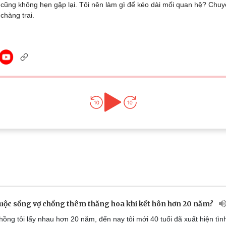
cũng không hẹn gặp lại. Tôi nên làm gì để kéo dài mối quan hệ? Chuy
Lịch thi đấu bóng đá
Xe máy
chàng trai.
Thế giới thể thao
Tư vấn
eSports
V
Hậu trường
Văn hóa
Giải trí
D
Sân khấu - Điện ảnh
Nghệ sĩ
Văn học
Thời trang
Âm nhạc
Sao Việt
c
Di sản
uộc sống vợ chồng thêm thăng hoa khi kết hôn hơn 20 năm?
ồng tôi lấy nhau hơn 20 năm, đến nay tôi mới 40 tuổi đã xuất hiện tìn