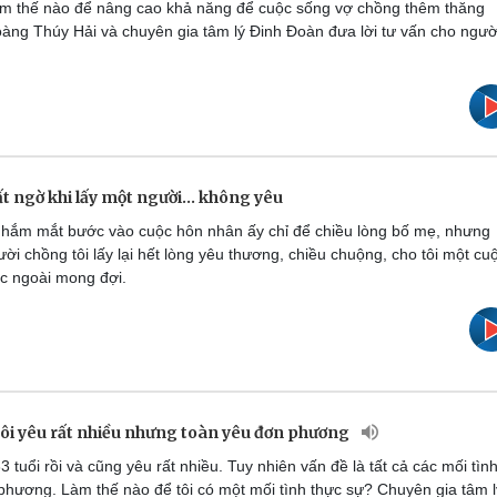
Làm thế nào để nâng cao khả năng để cuộc sống vợ chồng thêm thăng
àng Thúy Hải và chuyên gia tâm lý Đinh Đoàn đưa lời tư vấn cho ngườ
 ngờ khi lấy một người... không yêu
nhắm mắt bước vào cuộc hôn nhân ấy chỉ để chiều lòng bố mẹ, nhưng
ời chồng tôi lấy lại hết lòng yêu thương, chiều chuộng, cho tôi một cu
c ngoài mong đợi.
 tôi yêu rất nhiều nhưng toàn yêu đơn phương
 tuổi rồi và cũng yêu rất nhiều. Tuy nhiên vấn đề là tất cả các mối tìn
phương. Làm thế nào để tôi có một mối tình thực sự? Chuyên gia tâm l