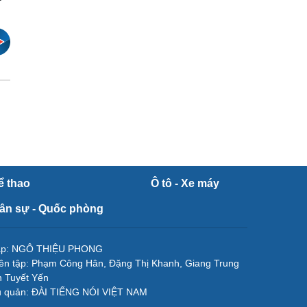
ể thao
Ô tô - Xe máy
ân sự - Quốc phòng
tập: NGÔ THIỆU PHONG
ên tập: Phạm Công Hân, Đặng Thị Khanh, Giang Trung
 Tuyết Yến
ủ quản: ĐÀI TIẾNG NÓI VIỆT NAM