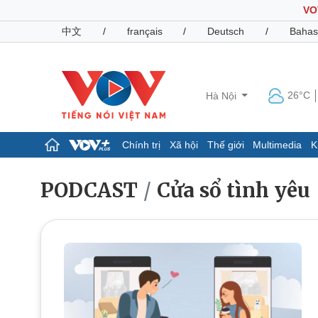
VO
中文
/
français
/
Deutsch
/
Bahas
26°C
Hà Nội
Chính trị
Xã hội
Thế giới
Multimedia
K
Chính trị
Xã hội
PODCAST
Cửa sổ tình yêu
Đảng
Tin 24h
Tổ chức nhân sự
Dự báo thời tiết
Quốc hội
Giáo dục
Nhận diện sự thật
Dấu ấn VOV
Việc làm
Biển đảo
Pháp luật
Quân sự - Quốc phòng
Vụ án
Vũ khí