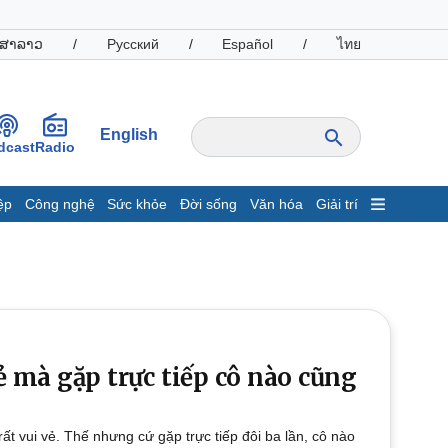
ສາລາວ
/
Русский
/
Español
/
ไทย
English
dcast
Radio
ệp
Công nghệ
Sức khỏe
Đời sống
Văn hóa
Giải trí
inh tế
Thị trường
ất động sản
Giá vàng
hởi nghiệp
Tiêu dùng
Tỷ giá
Chứng khoán
Giá cà phê
ẻ mà gặp trực tiếp cô nào cũng
oanh nghiệp
Công nghệ
ất vui vẻ. Thế nhưng cứ gặp trực tiếp đôi ba lần, cô nào
hông tin doanh nghiệp
Sành điệu