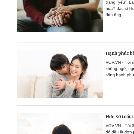
trạng "yếu". 
hoa? Bác sĩ Ho
đàn ông.
Hạnh phúc bất
VOV.VN - Tôi 
không ngờ, ngư
sống hạnh phú
Hơn 30 tuổi,
VOV.VN - Tôi 33
đó đều là đơn 