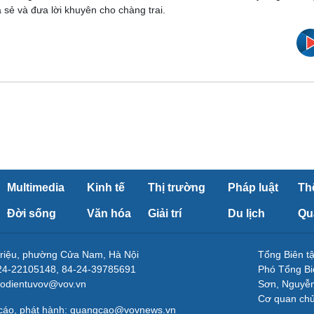
 sẻ và đưa lời khuyên cho chàng trai.
Multimedia
Kinh tế
Thị trường
Pháp luật
Th
Đời sống
Văn hóa
Giải trí
Du lịch
Qu
Triệu, phường Cửa Nam, Hà Nội
Tổng Biên 
-24-22105148, 84-24-39785691
Phó Tổng Bi
aodientuvov@vov.vn
Sơn, Nguyễn
Cơ quan ch
 cáo, phát hành: quangcao@vovnews.vn