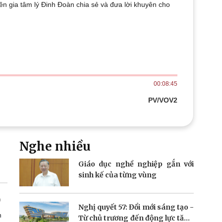
ên gia tâm lý Đinh Đoàn chia sẻ và đưa lời khuyên cho
Doanh nghiệp 24h
Tin Công nghệ
Doanh nhân
Trải nghiệm
ì cộng đồng
Chuyển đổi số
u lịch
Podcast
Tư vấn
Câu chuyện thời sự
Săn Tour
Đọc truyện đêm khuya
00:08:45
heck-in
Cửa sổ tình yêu
Kể chuyện cho bé
PV/VOV2
Hạt giống tâm hồn
Nghe nhiều
Giáo dục nghề nghiệp gắn với
sinh kế của từng vùng
Nghị quyết 57: Đổi mới sáng tạo -
h
Từ chủ trương đến động lực tăng