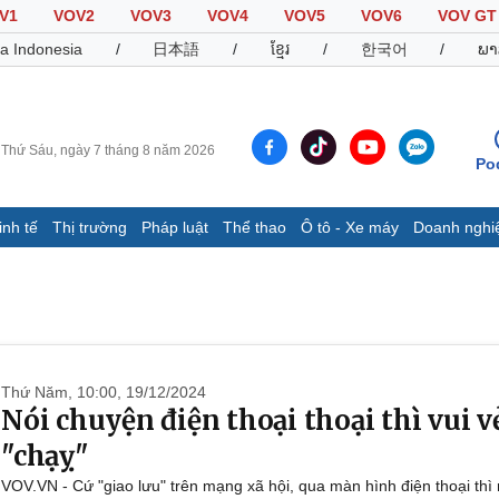
V1
VOV2
VOV3
VOV4
VOV5
VOV6
VOV GT
a Indonesia
/
日本語
/
ខ្មែរ
/
한국어
/
ພາ
Thứ Sáu, ngày 7 tháng 8 năm 2026
Po
inh tế
Thị trường
Pháp luật
Thể thao
Ô tô - Xe máy
Doanh nghi
Thế giới
Multimedia
K
Quan sát
Video
B
Cuộc sống đó đây
Ảnh
K
Hồ sơ
E-Magazine
Infographic
Thứ Năm, 10:00, 19/12/2024
Nói chuyện điện thoại thoại thì vui v
"chạỵ"
Thể thao
Ô tô - Xe máy
D
VOV.VN - Cứ "giao lưu" trên mạng xã hội, qua màn hình điện thoại thì r
Bóng đá
Ô tô
T