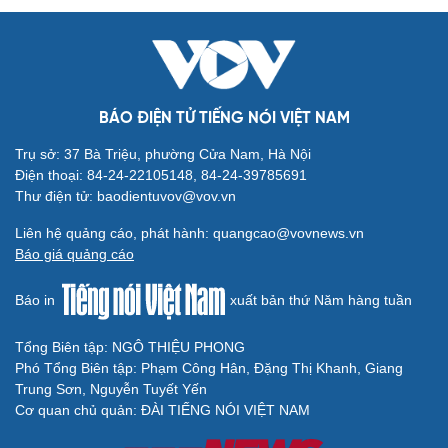
BÁO ĐIỆN TỬ TIẾNG NÓI VIỆT NAM
Văn hóa
Giải trí
Sân khấu - Điện ảnh
Nghệ sĩ
Trụ sở: 37 Bà Triệu, phường Cửa Nam, Hà Nội
Văn học
Thời trang
Điện thoại: 84-24-22105148, 84-24-39785691
Âm nhạc
Sao Việt
Thư điện tử: baodientuvov@vov.vn
Di sản
Liên hệ quảng cáo, phát hành: quangcao@vovnews.vn
Báo giá quảng cáo
Báo in
xuất bản thứ Năm hàng tuần
Tổng Biên tập: NGÔ THIỆU PHONG
Du lịch
Podcast
Phó Tổng Biên tập: Phạm Công Hân, Đặng Thị Khanh, Giang
Tư vấn
Câu chuyện thời sự
Trung Sơn, Nguyễn Tuyết Yến
Săn Tour
Đọc truyện đêm khuya
Cơ quan chủ quản: ĐÀI TIẾNG NÓI VIỆT NAM
check-in
Cửa sổ tình yêu
Kể chuyện cho bé