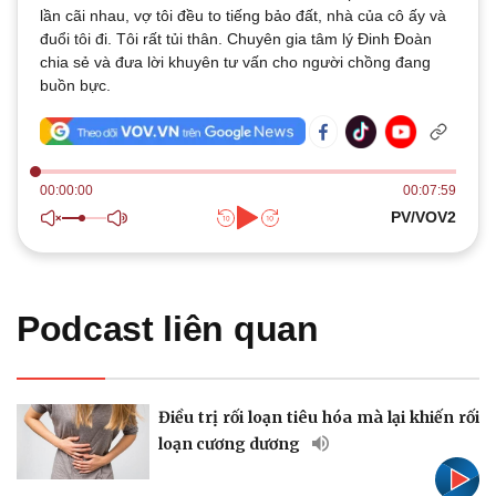
Thế giới
Multimedia
lần cãi nhau, vợ tôi đều to tiếng bảo đất, nhà của cô ấy và
Quan sát
đuổi tôi đi. Tôi rất tủi thân. Chuyên gia tâm lý Đinh Đoàn
Video
Cuộc sống đó đây
chia sẻ và đưa lời khuyên tư vấn cho người chồng đang
Ảnh
Hồ sơ
buồn bực.
E-Magazine
Infographic
00:00:00
00:07:59
PV/VOV2
Kinh tế
Thị trường
Bất động sản
Giá vàng
Khởi nghiệp
Tiêu dùng
Podcast liên quan
Tỷ giá
Chứng khoán
Giá cà phê
Điều trị rối loạn tiêu hóa mà lại khiến rối
loạn cương dương