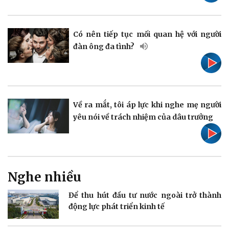
Pháp luật
Quân sự - Quốc phòng
Vụ án
Vũ khí
Có nên tiếp tục mối quan hệ với người
Tin nóng
Việt Nam
đàn ông đa tình?
Tư vấn luật
Phân tích
Về ra mắt, tôi áp lực khi nghe mẹ người
yêu nói về trách nhiệm của dâu trưởng
Thể thao
Ô tô - Xe máy
Bóng đá
Ô tô
Lịch thi đấu bóng đá
Xe máy
Thế giới thể thao
Tư vấn
eSports
Nghe nhiều
Hậu trường
Để thu hút đầu tư nước ngoài trở thành
động lực phát triển kinh tế