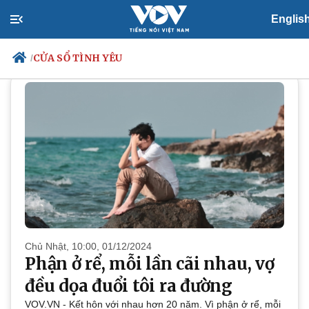
Englis
PODCAST
Cửa sổ tình yêu
CỬA SỔ TÌNH YÊU
/
Chính trị
Xã hội
Đảng
Tin 24h
Tổ chức nhân sự
Dự báo thời tiết
Quốc hội
Giáo dục
Nhận diện sự thật
Dấu ấn VOV
Việc làm
Biển đảo
Chủ Nhật, 10:00, 01/12/2024
Phận ở rể, mỗi lần cãi nhau, vợ
đều dọa đuổi tôi ra đường
VOV.VN - Kết hôn với nhau hơn 20 năm. Vì phận ở rể, mỗi