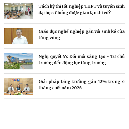
Tách kỳ thi tốt nghiệp THPT và tuyển sinh
Doanh nghiệp
Công nghệ
đại học: Chống được gian lận thi cử?
Thông tin doanh nghiệp
Sành điệu
Doanh nghiệp 24h
Tin Công nghệ
Doanh nhân
Trải nghiệm
Giáo dục nghề nghiệp gắn với sinh kế của
Vì cộng đồng
Chuyển đổi số
từng vùng
Nghị quyết 57: Đổi mới sáng tạo - Từ chủ
trương đến động lực tăng trưởng
Sức khỏe
Đời sống
Giải pháp tăng trưởng gần 12% trong 6
Dinh dưỡng - món ngon
Nhà đẹp
tháng cuối năm 2026
Cây thuốc
Blog
Sản phụ khoa
Tình yêu - Gia đình
Nhi khoa
Nam khoa
Làm đẹp - giảm cân
Phòng mạch online
Ăn sạch sống khỏe