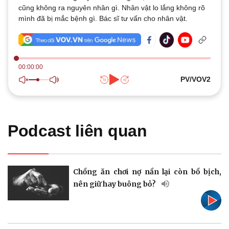
cũng không ra nguyên nhân gì. Nhân vật lo lắng không rõ
Thế giới
Multimedia
mình đã bị mắc bệnh gì. Bác sĩ tư vấn cho nhân vật.
Quan sát
Video
Cuộc sống đó đây
Ảnh
Hồ sơ
E-Magazine
Infographic
00:00:00
PV/VOV2
Podcast liên quan
Kinh tế
Thị trường
Bất động sản
Giá vàng
Khởi nghiệp
Tiêu dùng
Tỷ giá
Chồng ăn chơi nợ nần lại còn bồ bịch,
Chứng khoán
nên giữ hay buông bỏ?
Giá cà phê