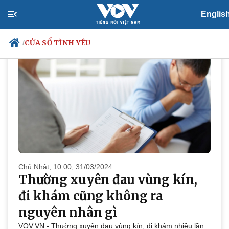
PODCAST
Cửa sổ tình yêu
Englis
CỬA SỔ TÌNH YÊU
/
Chính trị
Xã hội
Đảng
Tin 24h
Tổ chức nhân sự
Dự báo thời tiết
Quốc hội
Giáo dục
Nhận diện sự thật
Dấu ấn VOV
Việc làm
Biển đảo
Chủ Nhật, 10:00, 31/03/2024
Thường xuyên đau vùng kín,
đi khám cũng không ra
nguyên nhân gì
VOV.VN - Thường xuyên đau vùng kín, đi khám nhiều lần