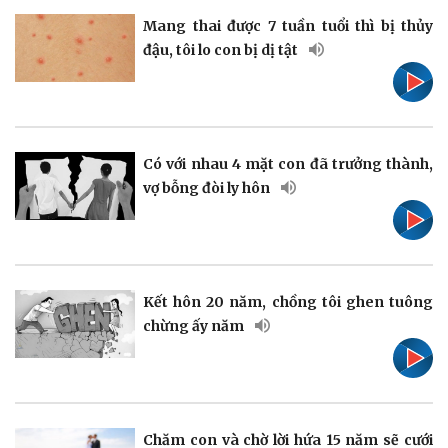
Mang thai được 7 tuần tuổi thì bị thủy
đậu, tôi lo con bị dị tật
Pháp luật
Quân sự - Quốc phòng
Vụ án
Vũ khí
Tin nóng
Việt Nam
Tư vấn luật
Phân tích
Có với nhau 4 mặt con đã trưởng thành,
vợ bỗng đòi ly hôn
Thể thao
Ô tô - Xe máy
Kết hôn 20 năm, chồng tôi ghen tuông
Bóng đá
Ô tô
chừng ấy năm
Lịch thi đấu bóng đá
Xe máy
Thế giới thể thao
Tư vấn
eSports
Hậu trường
Chăm con và chờ lời hứa 15 năm sẽ cưới