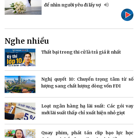
để nhìn người yêu đi lấy vợ
Doanh nghiệp
Công nghệ
Nghe nhiều
Thông tin doanh nghiệp
Sành điệu
Doanh nghiệp 24h
Tin Công nghệ
Thất bại trong thi cử là trả giá ít nhất
Doanh nhân
Trải nghiệm
Vì cộng đồng
Chuyển đổi số
Nghị quyết 10: Chuyển trọng tâm từ số
lượng sang chất lượng dòng vốn FDI
Loạt ngân hàng hạ lãi suất: Các gói vay
Sức khỏe
Đời sống
mới lãi suất thấp chỉ xuất hiện nhỏ giọt
Dinh dưỡng - món ngon
Nhà đẹp
Cây thuốc
Blog
Sản phụ khoa
Tình yêu - Gia đình
Quay phim, phát tán clip bạo lực học
Nhi khoa