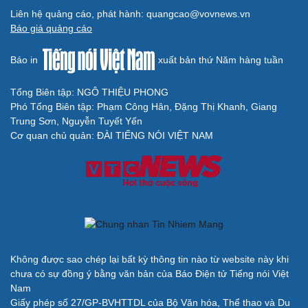
Liên hệ quảng cáo, phát hành: quangcao@vovnews.vn
Du lịch
Podcast
Báo giá quảng cáo
Tư vấn
Câu chuyện thời sự
Săn Tour
Đọc truyện đêm khuya
Báo in
xuất bản thứ Năm hàng tuần
check-in
Cửa sổ tình yêu
Kể chuyện cho bé
Hạt giống tâm hồn
Tổng Biên tập: NGÔ THIỆU PHONG
Phó Tổng Biên tập: Phạm Công Hân, Đặng Thị Khanh, Giang
Trung Sơn, Nguyễn Tuyết Yến
Cơ quan chủ quản: ĐÀI TIẾNG NÓI VIỆT NAM
Cải chính
Không được sao chép lại bất kỳ thông tin nào từ website này khi
chưa có sự đồng ý bằng văn bản của Báo Điện tử Tiếng nói Việt
Nam
Giấy phép số 27/GP-BVHTTDL của Bộ Văn hóa, Thể thao và Du