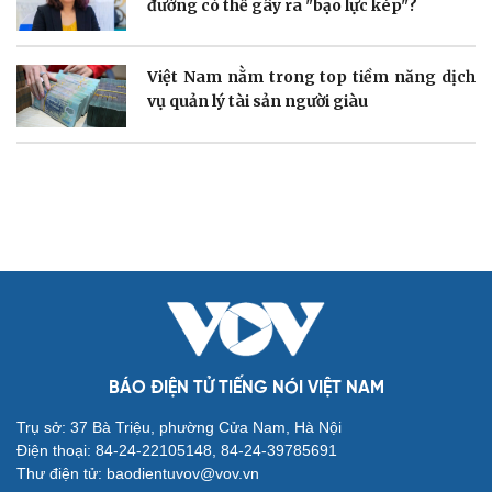
đường có thể gây ra "bạo lực kép"?
Nam khoa
Làm đẹp - giảm cân
Phòng mạch online
Việt Nam nằm trong top tiềm năng dịch
Ăn sạch sống khỏe
vụ quản lý tài sản người giàu
Văn hóa
Giải trí
Sân khấu - Điện ảnh
Nghệ sĩ
Văn học
Thời trang
Âm nhạc
Sao Việt
Di sản
BÁO ĐIỆN TỬ TIẾNG NÓI VIỆT NAM
Trụ sở: 37 Bà Triệu, phường Cửa Nam, Hà Nội
Điện thoại: 84-24-22105148, 84-24-39785691
Thư điện tử: baodientuvov@vov.vn