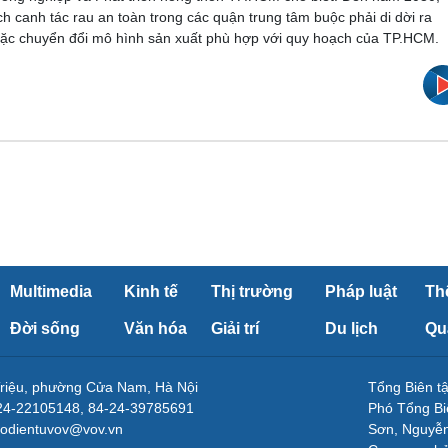
ích canh tác rau an toàn trong các quận trung tâm buộc phải di dời ra
oặc chuyển đổi mô hình sản xuất phù hợp với quy hoạch của TP.HCM.
Multimedia
Kinh tế
Thị trường
Pháp luật
Th
Đời sống
Văn hóa
Giải trí
Du lịch
Qu
Triệu, phường Cửa Nam, Hà Nội
Tổng Biên 
-24-22105148, 84-24-39785691
Phó Tổng Bi
aodientuvov@vov.vn
Sơn, Nguyễn