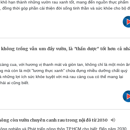
i khô hạn thành những vườn rau xanh tốt, mang đến nguồn thực phẩm
, đồng thời góp phần cải thiện đời sống tinh thần và sức khỏe cho bộ đ
t không trồng vẫn um đầy vườn, là "thần dược" tốt hơn cả nh
àng cua, với hương vị thanh mát và giòn tan, không chỉ là một món ă
g mà còn là một "lương thực xanh" chứa đựng nhiều dưỡng chất quý
là những lợi ích sức khỏe tuyệt vời mà rau càng cua có thể mang lại
ải ai cũng biết.
ông còn vườn chuyên canh rau trong nội đô từ 2030
ông nghiệp và Phát triển nông thôn TP.HCM cho biết: Đến năm 2030,