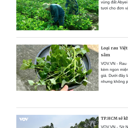
vùng đất Abye
tươi cho đơn vị
Loại rau Việ
sâm
VOV.VN - Rau c
kèm ngon miện
giá. Dưới đây 
nhưng không ph
TP.HCM sẽ kh
VOV.VN - Sở N