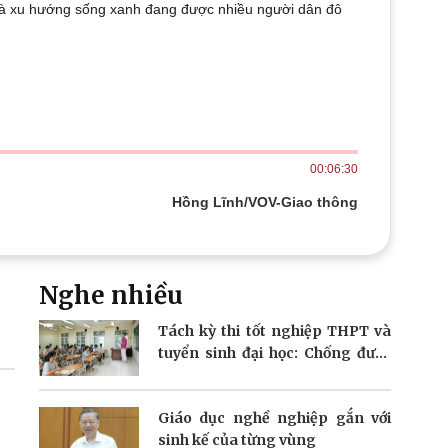
n là xu hướng sống xanh đang được nhiều người dân đô
Doanh nghiệp 24h
Tin Công nghệ
Doanh nhân
Trải nghiệm
ì cộng đồng
Chuyển đổi số
u lịch
Podcast
Tư vấn
Câu chuyện thời sự
Săn Tour
Đọc truyện đêm khuya
00:06:30
heck-in
Cửa sổ tình yêu
Kể chuyện cho bé
Hồng Lĩnh/VOV-Giao thông
Hạt giống tâm hồn
Nghe nhiều
Tách kỳ thi tốt nghiệp THPT và
tuyển sinh đại học: Chống được
gian lận thi cử?
Giáo dục nghề nghiệp gắn với
sinh kế của từng vùng