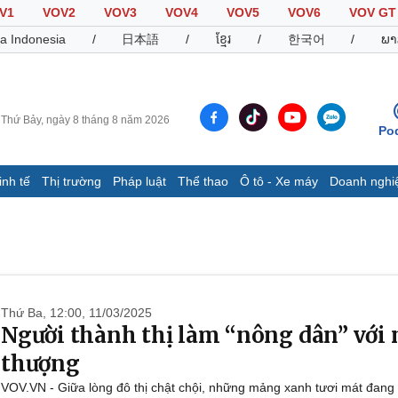
V1
VOV2
VOV3
VOV4
VOV5
VOV6
VOV GT
a Indonesia
/
日本語
/
ខ្មែរ
/
한국어
/
ພາ
Thứ Bảy, ngày 8 tháng 8 năm 2026
Po
inh tế
Thị trường
Pháp luật
Thể thao
Ô tô - Xe máy
Doanh nghi
Thế giới
Multimedia
K
Quan sát
Video
B
Cuộc sống đó đây
Ảnh
K
Hồ sơ
E-Magazine
Infographic
Thứ Ba, 12:00, 11/03/2025
Người thành thị làm “nông dân” với 
thượng
Thể thao
Ô tô - Xe máy
D
VOV.VN - Giữa lòng đô thị chật chội, những mảng xanh tươi mát đang 
Bóng đá
Ô tô
T