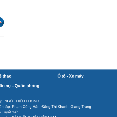
ể thao
Ô tô - Xe máy
ân sự - Quốc phòng
tập: NGÔ THIỆU PHONG
ên tập: Phạm Công Hân, Đặng Thị Khanh, Giang Trung
 Tuyết Yến