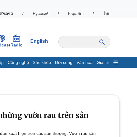
ສາລາວ
/
Русский
/
Español
/
ไทย
English
dcast
Radio
ệp
Công nghệ
Sức khỏe
Đời sống
Văn hóa
Giải trí
inh tế
Thị trường
ất động sản
Giá vàng
hởi nghiệp
Tiêu dùng
Tỷ giá
Chứng khoán
Giá cà phê
những vườn rau trên sân
oanh nghiệp
Công nghệ
dần xuất hiện trên các sân thượng. Vườn rau sân
hông tin doanh nghiệp
Sành điệu