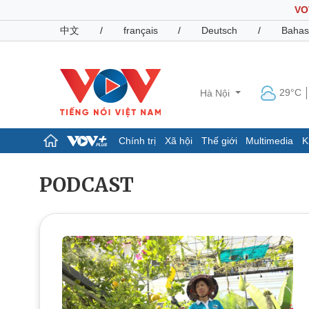
VO
中文
/
français
/
Deutsch
/
Bahas
29°C
Hà Nội
Chính trị
Xã hội
Thế giới
Multimedia
K
Chính trị
Xã hội
PODCAST
Đảng
Tin 24h
Tổ chức nhân sự
Dự báo thời tiết
Quốc hội
Giáo dục
Nhận diện sự thật
Dấu ấn VOV
Việc làm
Biển đảo
Pháp luật
Quân sự - Quốc phòng
Vụ án
Vũ khí