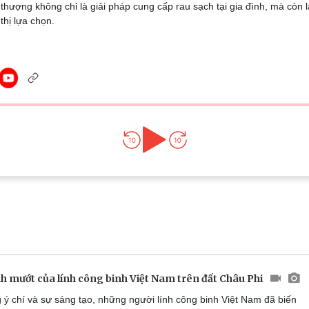
thượng không chỉ là giải pháp cung cấp rau sạch tại gia đình, mà cò
Lịch thi đấu bóng đá
Xe máy
thị lựa chọn.
Thế giới thể thao
Tư vấn
eSports
V
Hậu trường
Văn hóa
Giải trí
D
Sân khấu - Điện ảnh
Nghệ sĩ
Văn học
Thời trang
Âm nhạc
Sao Việt
c
Di sản
h mướt của lính công binh Việt Nam trên đất Châu Phi
ý chí và sự sáng tạo, những người lính công binh Việt Nam đã biến