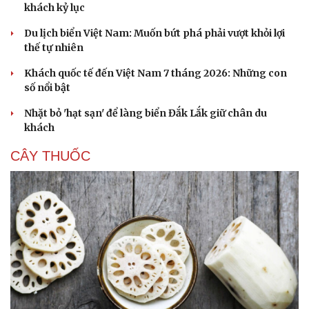
khách kỷ lục
Du lịch biển Việt Nam: Muốn bứt phá phải vượt khỏi lợi
thế tự nhiên
Khách quốc tế đến Việt Nam 7 tháng 2026: Những con
số nổi bật
Nhặt bỏ 'hạt sạn' để làng biển Đắk Lắk giữ chân du
Du lịch
Podcast
khách
Tư vấn
Câu chuyện thời s
CÂY THUỐC
Săn Tour
Đọc truyện đêm kh
check-in
Cửa sổ tình yêu
Kể chuyện cho bé
Hạt giống tâm hồn