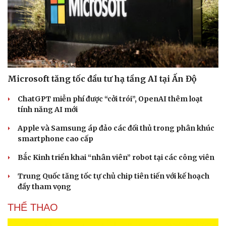
Microsoft tăng tốc đầu tư hạ tầng AI tại Ấn Độ
ChatGPT miễn phí được “cởi trói”, OpenAI thêm loạt
Văn hóa
Giải trí
tính năng AI mới
Sân khấu - Điện ảnh
Nghệ sĩ
Văn học
Thời trang
Apple và Samsung áp đảo các đối thủ trong phân khúc
Âm nhạc
Sao Việt
smartphone cao cấp
Di sản
Bắc Kinh triển khai “nhân viên” robot tại các công viên
Trung Quốc tăng tốc tự chủ chip tiên tiến với kế hoạch
đầy tham vọng
THỂ THAO