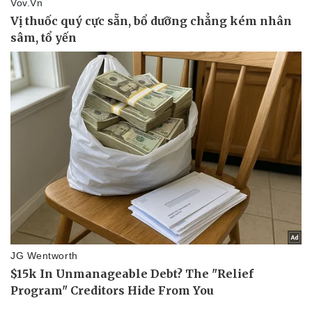
Thể thao
Ô tô - Xe máy
Bóng đá
Ô tô
Lịch thi đấu bóng đá
Xe máy
Thế giới thể thao
Tư vấn
eSports
Hậu trường