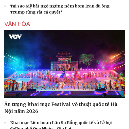
Tại sao Mỹ bất ngờ ngừng ném bom Iran dù ông
Trump từng rất cả quyết?
VĂN HÓA
Sức khỏe
Đời sống
Dinh dưỡng - món ngon
Nhà đẹp
Cây thuốc
Blog
Sản phụ khoa
Tình yêu - Gia đìn
Nhi khoa
Nam khoa
Làm đẹp - giảm cân
Phòng mạch online
Ăn sạch sống khỏe
Ấn tượng khai mạc Festival võ thuật quốc tế Hà
Nội năm 2026
Khai mạc Liên hoan Lân Sư Rồng quốc tế và Lễ hội
đường phố Quy Nhơn - Gia Lai