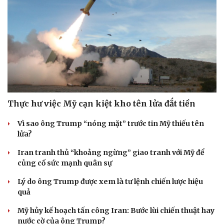
Thực hư việc Mỹ cạn kiệt kho tên lửa đắt tiền
Vì sao ông Trump “nóng mặt” trước tin Mỹ thiếu tên
lửa?
Iran tranh thủ “khoảng ngừng” giao tranh với Mỹ để
củng cố sức mạnh quân sự
Lý do ông Trump được xem là tư lệnh chiến lược hiệu
quả
Mỹ hủy kế hoạch tấn công Iran: Bước lùi chiến thuật hay
nước cờ của ông Trump?