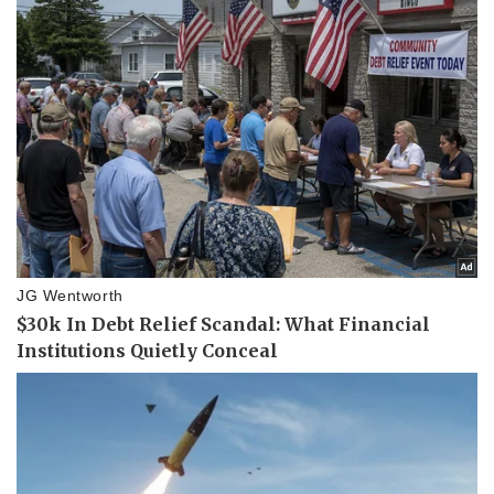
Pháp luật
Quân sự - Quốc p
Vụ án
Vũ khí
Tin nóng
Việt Nam
Tư vấn luật
Phân tích