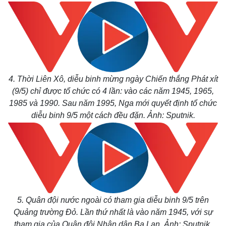
4. Thời Liên Xô, diễu binh mừng ngày Chiến thắng Phát xít
(9/5) chỉ được tổ chức có 4 lần: vào các năm 1945, 1965,
1985 và 1990. Sau năm 1995, Nga mới quyết định tổ chức
Thế giới
Multimedia
diễu binh 9/5 một cách đều đặn. Ảnh: Sputnik.
Quan sát
Video
Cuộc sống đó đây
Ảnh
Hồ sơ
E-Magazine
Infographic
5. Quân đội nước ngoài có tham gia diễu binh 9/5 trên
Quảng trường Đỏ. Lần thứ nhất là vào năm 1945, với sự
tham gia của Quân đội Nhân dân Ba Lan. Ảnh: Sputnik.