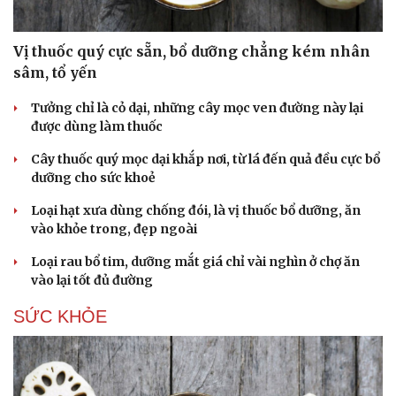
Vị thuốc quý cực sẵn, bổ dưỡng chẳng kém nhân
sâm, tổ yến
Tưởng chỉ là cỏ dại, những cây mọc ven đường này lại
được dùng làm thuốc
Cây thuốc quý mọc dại khắp nơi, từ lá đến quả đều cực bổ
dưỡng cho sức khoẻ
Loại hạt xưa dùng chống đói, là vị thuốc bổ dưỡng, ăn
vào khỏe trong, đẹp ngoài
Loại rau bổ tim, dưỡng mắt giá chỉ vài nghìn ở chợ ăn
vào lại tốt đủ đường
SỨC KHỎE