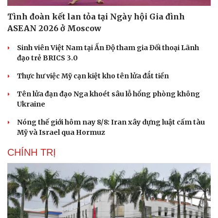
Tình đoàn kết lan tỏa tại Ngày hội Gia đình
ASEAN 2026 ở Moscow
Sinh viên Việt Nam tại Ấn Độ tham gia Đối thoại Lãnh
đạo trẻ BRICS 3.0
Doanh nghiệp
Công nghệ
Thực hư việc Mỹ cạn kiệt kho tên lửa đắt tiền
Thông tin doanh nghiệp
Sành điệu
Tên lửa đạn đạo Nga khoét sâu lỗ hổng phòng không
Doanh nghiệp 24h
Tin Công nghệ
Ukraine
Doanh nhân
Trải nghiệm
Vì cộng đồng
Chuyển đổi số
Nóng thế giới hôm nay 8/8: Iran xây dựng luật cấm tàu
Mỹ và Israel qua Hormuz
CHÍNH TRỊ