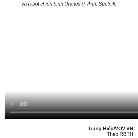
và robot chiến binh Uranus-9. Ảnh: Sputnik.
Kinh tế
Thị trường
Bất động sản
Giá vàng
Khởi nghiệp
Tiêu dùng
Tỷ giá
Chứng khoán
Giá cà phê
Trung Hiếu/VOV.VN
Theo RBTH