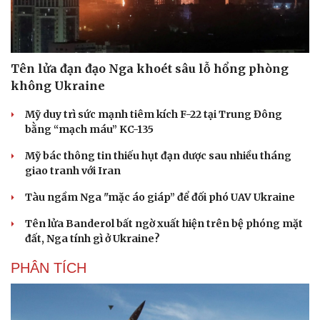
Tên lửa đạn đạo Nga khoét sâu lỗ hổng phòng
không Ukraine
Mỹ duy trì sức mạnh tiêm kích F-22 tại Trung Đông
bằng “mạch máu” KC-135
Mỹ bác thông tin thiếu hụt đạn dược sau nhiều tháng
giao tranh với Iran
Tàu ngầm Nga "mặc áo giáp” để đối phó UAV Ukraine
Tên lửa Banderol bất ngờ xuất hiện trên bệ phóng mặt
đất, Nga tính gì ở Ukraine?
PHÂN TÍCH