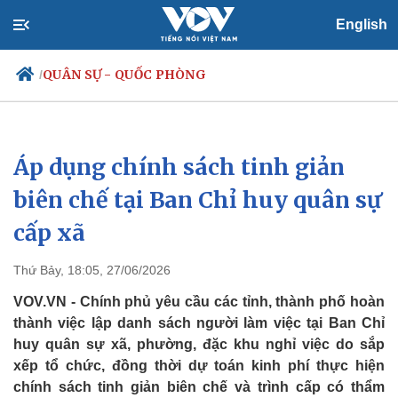
English
QUÂN SỰ - QUỐC PHÒNG
/
Áp dụng chính sách tinh giản
Chính trị
Xã hội
Đảng
Tin 24h
biên chế tại Ban Chỉ huy quân sự
Tổ chức nhân sự
Dự báo thời tiết
cấp xã
Quốc hội
Giáo dục
Nhận diện sự thật
Dấu ấn VOV
Việc làm
Thứ Bảy, 18:05, 27/06/2026
Biển đảo
VOV.VN - Chính phủ yêu cầu các tỉnh, thành phố hoàn
thành việc lập danh sách người làm việc tại Ban Chỉ
huy quân sự xã, phường, đặc khu nghỉ việc do sắp
xếp tổ chức, đồng thời dự toán kinh phí thực hiện
chính sách tinh giản biên chế và trình cấp có thẩm