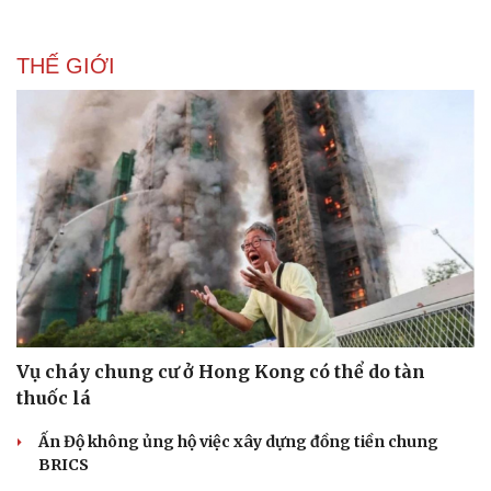
Bóng đá
Ô tô
Lịch thi đấu bóng đá
Xe máy
THẾ GIỚI
Thế giới thể thao
Tư vấn
eSports
Hậu trường
Vụ cháy chung cư ở Hong Kong có thể do tàn
thuốc lá
Ấn Độ không ủng hộ việc xây dựng đồng tiền chung
BRICS