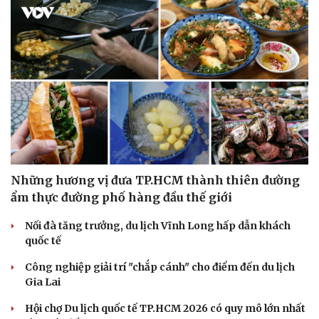
Những hương vị đưa TP.HCM thành thiên đường
Văn hóa
Giải trí
ẩm thực đường phố hàng đầu thế giới
Sân khấu - Điện ảnh
Nghệ sĩ
Văn học
Thời trang
Nối đà tăng trưởng, du lịch Vĩnh Long hấp dẫn khách
Âm nhạc
Sao Việt
quốc tế
Di sản
Công nghiệp giải trí "chắp cánh" cho điểm đến du lịch
Gia Lai
Hội chợ Du lịch quốc tế TP.HCM 2026 có quy mô lớn nhất