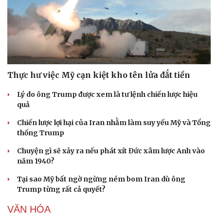
Doanh nghiệp
Công nghệ
Thông tin doanh nghiệp
Sành điệu
Doanh nghiệp 24h
Tin Công nghệ
Doanh nhân
Trải nghiệm
Thực hư việc Mỹ cạn kiệt kho tên lửa đắt tiền
Vì cộng đồng
Chuyển đổi số
Lý do ông Trump được xem là tư lệnh chiến lược hiệu
quả
Chiến lược lợi hại của Iran nhằm làm suy yếu Mỹ và Tổng
thống Trump
Chuyện gì sẽ xảy ra nếu phát xít Đức xâm lược Anh vào
năm 1940?
Tại sao Mỹ bất ngờ ngừng ném bom Iran dù ông
Trump từng rất cả quyết?
VĂN HÓA