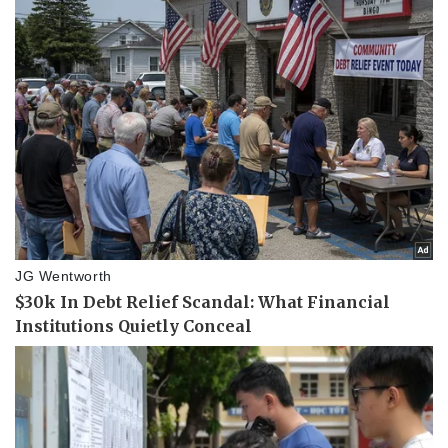
Kinh tế
Thị trường
Bất động sản
Giá vàng
Khởi nghiệp
Tiêu dùng
Tỷ giá
Chứng khoán
Giá cà phê