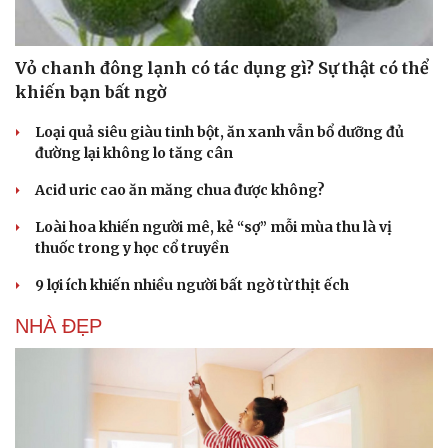
Vỏ chanh đông lạnh có tác dụng gì? Sự thật có thể
khiến bạn bất ngờ
Loại quả siêu giàu tinh bột, ăn xanh vẫn bổ dưỡng đủ
đường lại không lo tăng cân
Acid uric cao ăn măng chua được không?
Loài hoa khiến người mê, kẻ “sợ” mỗi mùa thu là vị
thuốc trong y học cổ truyền
9 lợi ích khiến nhiều người bất ngờ từ thịt ếch
Du lịch
Podcast
NHÀ ĐẸP
Tư vấn
Câu chuyện thời sự
Săn Tour
Đọc truyện đêm khuya
check-in
Cửa sổ tình yêu
Kể chuyện cho bé
Hạt giống tâm hồn