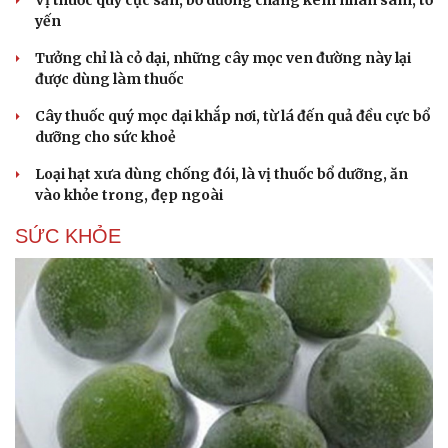
Vị thuốc quý cực sẵn, bổ dưỡng chẳng kém nhân sâm, tổ
yến
Tưởng chỉ là cỏ dại, những cây mọc ven đường này lại
được dùng làm thuốc
Cây thuốc quý mọc dại khắp nơi, từ lá đến quả đều cực bổ
dưỡng cho sức khoẻ
Loại hạt xưa dùng chống đói, là vị thuốc bổ dưỡng, ăn
vào khỏe trong, đẹp ngoài
SỨC KHỎE