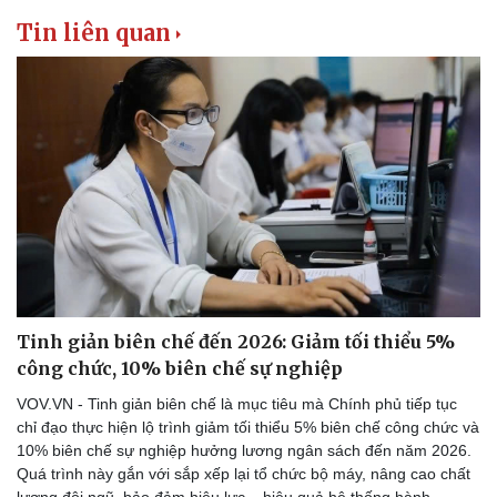
Tin nóng
Việt Nam
Tin liên quan
Tư vấn luật
Phân tích
Tinh giản biên chế đến 2026: Giảm tối thiểu 5%
công chức, 10% biên chế sự nghiệp
VOV.VN - Tinh giản biên chế là mục tiêu mà Chính phủ tiếp tục
chỉ đạo thực hiện lộ trình giảm tối thiểu 5% biên chế công chức và
10% biên chế sự nghiệp hưởng lương ngân sách đến năm 2026.
Quá trình này gắn với sắp xếp lại tổ chức bộ máy, nâng cao chất
lượng đội ngũ, bảo đảm hiệu lực – hiệu quả hệ thống hành