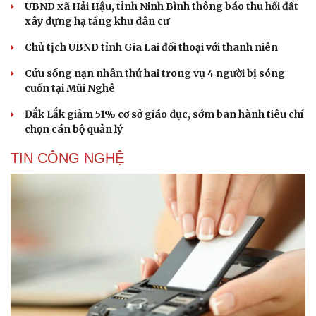
UBND xã Hải Hậu, tỉnh Ninh Bình thông báo thu hồi đất
xây dựng hạ tầng khu dân cư
Chủ tịch UBND tỉnh Gia Lai đối thoại với thanh niên
Cứu sống nạn nhân thứ hai trong vụ 4 người bị sóng
Sức khỏe
Đời sống
cuốn tại Mũi Nghê
Dinh dưỡng - món ngon
Nhà đẹp
Đắk Lắk giảm 51% cơ sở giáo dục, sớm ban hành tiêu chí
Cây thuốc
Blog
chọn cán bộ quản lý
Sản phụ khoa
Tình yêu - Gia đình
Nhi khoa
TIN CÔNG NGHỆ
Nam khoa
Làm đẹp - giảm cân
Phòng mạch online
Ăn sạch sống khỏe