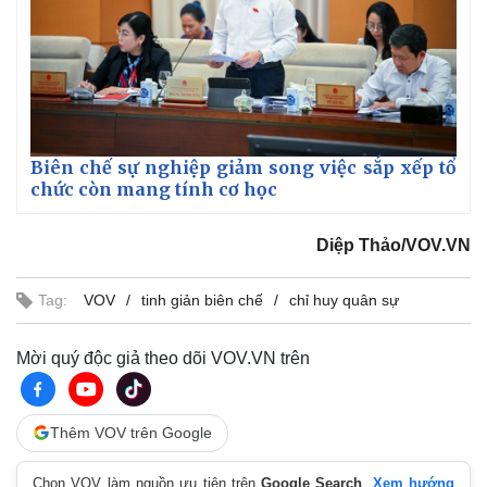
Biên chế sự nghiệp giảm song việc sắp xếp tổ
chức còn mang tính cơ học
Diệp Thảo/VOV.VN
Tag:
VOV
tinh giản biên chế
chỉ huy quân sự
Thế giới
Multimedia
Quan sát
Video
Mời quý độc giả theo dõi VOV.VN trên
Cuộc sống đó đây
Ảnh
Hồ sơ
E-Magazine
Infographic
Thêm VOV trên Google
Chọn VOV làm nguồn ưu tiên trên
Google Search
.
Xem hướng