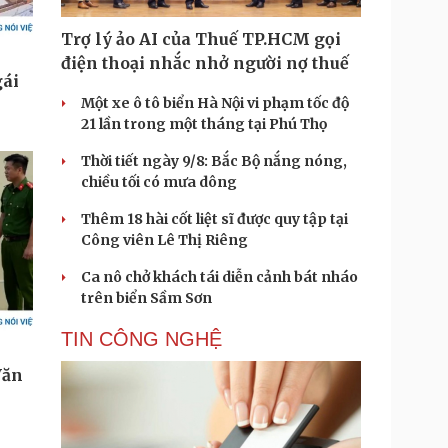
Trợ lý ảo AI của Thuế TP.HCM gọi
điện thoại nhắc nhở người nợ thuế
Một xe ô tô biển Hà Nội vi phạm tốc độ
21 lần trong một tháng tại Phú Thọ
Thời tiết ngày 9/8: Bắc Bộ nắng nóng,
chiều tối có mưa dông
Thêm 18 hài cốt liệt sĩ được quy tập tại
Công viên Lê Thị Riêng
Ca nô chở khách tái diễn cảnh bát nháo
trên biển Sầm Sơn
TIN CÔNG NGHỆ