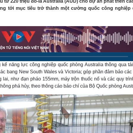
 tư 220 triệu đô-la Australia (AUD) cho dự án phát triển cá
Lịch thi đấu bóng đá
Xe máy
ng tới mục tiêu trở thành một cường quốc công nghiệp
Thế giới thể thao
Tư vấn
eSports
V
Hậu trường
Văn hóa
Giải trí
D
Sân khấu - Điện ảnh
Nghệ sĩ
Văn học
Thời trang
Âm nhạc
Sao Việt
c
Di sản
kể năng lực công nghiệp quốc phòng Australia thông qua tái
 các bang New South Wales và Victoria; góp phần đảm bảo các 
ng lai, như đạn pháo 155mm, máy trộn thuốc nổ và các quy trì
ông phá hủy, theo thông cáo báo chí của Bộ Quốc phòng Austr