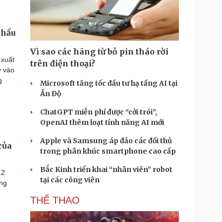
khẩu
Vì sao các hãng từ bỏ pin tháo rời
 xuất
trên điện thoại?
y vào
g
Microsoft tăng tốc đầu tư hạ tầng AI tại
Ấn Độ
ChatGPT miễn phí được “cởi trói”,
OpenAI thêm loạt tính năng AI mới
Apple và Samsung áp đảo các đối thủ
của
trong phân khúc smartphone cao cấp
Bắc Kinh triển khai “nhân viên” robot
12
tại các công viên
ong
THỂ THAO