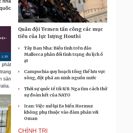
c nhà
Doanh nghiệp 24h
Tin Công nghệ
 quốc
Doanh nhân
Trải nghiệm
ì cộng đồng
Chuyển đổi số
Quân đội Yemen tấn công các mục
u lịch
Podcast
tiêu của lực lượng Houthi
Tư vấn
Câu chuyện thời sự
Săn Tour
Đọc truyện đêm khuya
Tây Ban Nha: Biểu tình trên đảo
heck-in
Cửa sổ tình yêu
Mallorca phản đối tình trạng du lịch ồ
R
-
1:30
Kể chuyện cho bé
ạt
 phát
Hạt giống tâm hồn
e
Campuchia quy hoạch tổng thể lưu vực
trang
m
sông, đột phá an ninh nguồn nước
nh sản
a
alia.
Thời sự quốc tế tối 8/8: Nga tìm cách thử
i
sự đoàn kết của NATO
n
Iran: Việc mở lại Eo biển Hormuz
i
không phụ thuộc vào đàm phán với
Oman
n
g
CHÍNH TRỊ