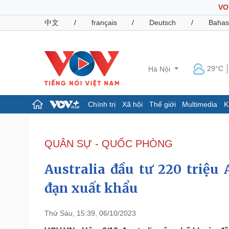
VO
中文
/
français
/
Deutsch
/
Bahas
29°C
Hà Nội
Chính trị
Xã hội
Thế giới
Multimedia
K
Chính trị
Xã hội
Đảng
Tin 24h
QUÂN SỰ - QUỐC PHÒNG
Tổ chức nhân sự
Dự báo thời tiết
Quốc hội
Giáo dục
Australia đầu tư 220 triệu
Nhận diện sự thật
Dấu ấn VOV
Việc làm
đạn xuất khẩu
Biển đảo
Pháp luật
Quân sự - Quốc phòng
Thứ Sáu, 15:39, 06/10/2023
Vụ án
Vũ khí