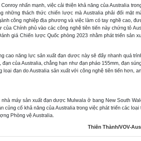
Conroy nhấn mạnh, việc cải thiện khả năng của Australia trong
g những thách thức chiến lược mà Australia phải đối mặt m
ngành công nghiệp địa phương và việc làm có tay nghề cao, đư
ư của Chính phủ vào các công nghệ tiên tiến này chứng tỏ Aust
Đánh giá Chiến lược Quốc phòng 2023 nhằm phát triển sản xu
ng cao năng lực sản xuất đạn dược này sẽ đẩy nhanh quá trìn
m, đạn của Australia, chẳng hạn như đạn pháo 155mm, đạn sún
oại đạn do Australia sản xuất với công nghệ tiên tiến hơn, a
ác nhà máy sản xuất đạn dược Mulwala ở bang New South Wal
n củng cố khả năng của Australia trong việc phát triển các loại
ợng Phòng vệ Australia.
Thiên Thành/VOV-Aust