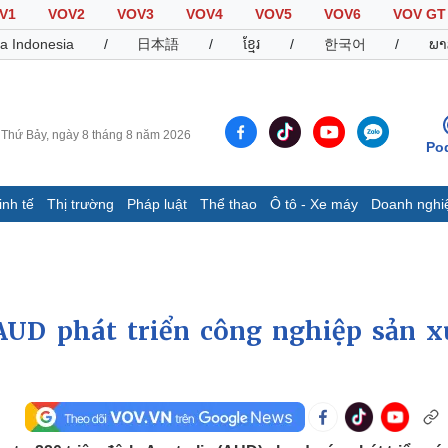
V1
VOV2
VOV3
VOV4
VOV5
VOV6
VOV GT
a Indonesia
/
日本語
/
ខ្មែរ
/
한국어
/
ພາ
Thứ Bảy, ngày 8 tháng 8 năm 2026
Po
inh tế
Thị trường
Pháp luật
Thể thao
Ô tô - Xe máy
Doanh nghi
Thế giới
Multimedia
K
Quan sát
Video
B
Cuộc sống đó đây
Ảnh
K
Hồ sơ
E-Magazine
 AUD phát triển công nghiệp sản x
Infographic
Thể thao
Ô tô - Xe máy
D
Bóng đá
Ô tô
T