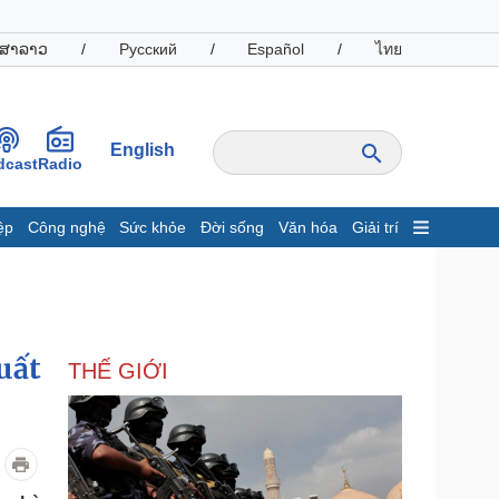
ສາລາວ
/
Русский
/
Español
/
ไทย
English
dcast
Radio
ệp
Công nghệ
Sức khỏe
Đời sống
Văn hóa
Giải trí
inh tế
Thị trường
ất động sản
Giá vàng
hởi nghiệp
Tiêu dùng
Tỷ giá
uất
THẾ GIỚI
Chứng khoán
Giá cà phê
oanh nghiệp
Công nghệ
hông tin doanh nghiệp
Sành điệu