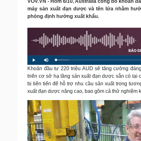
VOV.VN - Hôm 6/10, Australia công bố khoản đầu
Tin nóng
Việt Nam
máy sản xuất đạn dược và tên lửa nhằm hướ
Tư vấn luật
Phân tích
phòng định hướng xuất khẩu.
Sức khỏe
Đời sống
Dinh dưỡng - món ngon
Nhà đẹp
Cây thuốc
Blog
Sản phụ khoa
Tình yêu - Gia đình
L
P
M
Nhi khoa
o
l
u
a
Khoản đầu tư 220 triệu AUD sẽ tăng cường đáng 
a
t
Nam khoa
d
y
e
e
Làm đẹp - giảm cân
triển cơ sở hạ tầng sản xuất đạn dược sẵn có tại
d
:
Phòng mạch online
bị tiên tiến để hỗ trợ nhu cầu sản xuất trong tươ
6
.
Ăn sạch sống khỏe
0
xuất đạn dược nâng cao, bao gồm cả thử nghiệm kh
0
%
Cải chính