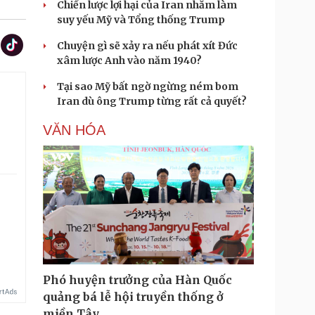
Chiến lược lợi hại của Iran nhằm làm
suy yếu Mỹ và Tổng thống Trump
Chuyện gì sẽ xảy ra nếu phát xít Đức
xâm lược Anh vào năm 1940?
Tại sao Mỹ bất ngờ ngừng ném bom
Iran dù ông Trump từng rất cả quyết?
.
VĂN HÓA
Phó huyện trưởng của Hàn Quốc
quảng bá lễ hội truyền thống ở
miền Tây