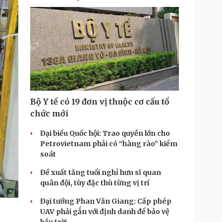
T
i
m
e
Bộ Y tế có 19 đơn vị thuộc cơ cấu tổ
chức mới
Đại biểu Quốc hội: Trao quyền lớn cho
Petrovietnam phải có “hàng rào” kiểm
soát
Đề xuất tăng tuổi nghỉ hưu sĩ quan
quân đội, tùy đặc thù từng vị trí
Đại tướng Phan Văn Giang: Cấp phép
UAV phải gắn với định danh để bảo vệ