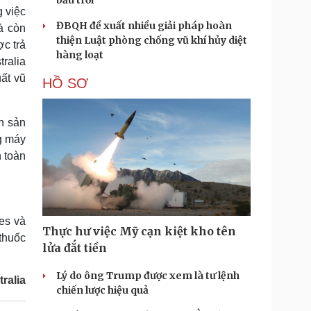
bầu trời
 việc
ĐBQH đề xuất nhiều giải pháp hoàn
à còn
thiện Luật phòng chống vũ khí hủy diệt
ợc trả
hàng loạt
ralia
ất vũ
HỒ SƠ
h sản
g máy
n toàn
es và
Thực hư việc Mỹ cạn kiệt kho tên
 thuốc
lửa đắt tiền
Lý do ông Trump được xem là tư lệnh
ralia
chiến lược hiệu quả