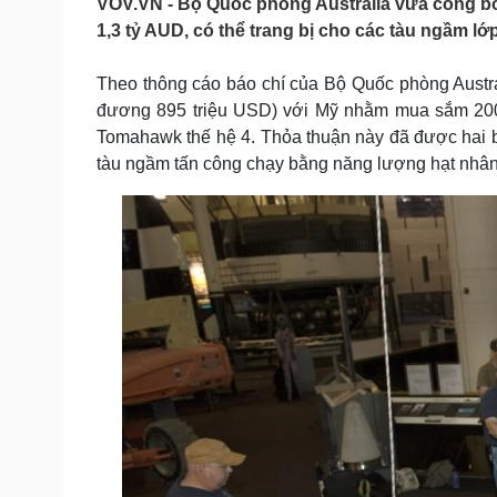
VOV.VN - Bộ Quốc phòng Australia vừa công bố
Tin nóng
Việt Nam
1,3 tỷ AUD, có thể trang bị cho các tàu ngầm lớ
Tư vấn luật
Phân tích
Theo thông cáo báo chí của Bộ Quốc phòng Australi
đương 895 triệu USD) với Mỹ nhằm mua sắm 200 t
Sức khỏe
Đời sống
Tomahawk thế hệ 4. Thỏa thuận này đã được hai bên
Dinh dưỡng - món ngon
Nhà đẹp
tàu ngầm tấn công chạy bằng năng lượng hạt nhân 
Cây thuốc
Blog
Sản phụ khoa
Tình yêu - Gia đình
Nhi khoa
Nam khoa
Làm đẹp - giảm cân
Phòng mạch online
Ăn sạch sống khỏe
Cải chính