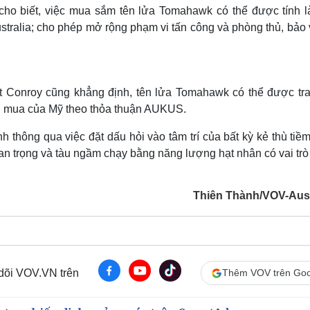
cho biết, việc mua sắm tên lửa Tomahawk có thể được tính l
stralia; cho phép mở rộng phạm vi tấn công và phòng thủ, bảo 
 Conroy cũng khẳng định, tên lửa Tomahawk có thể được tra
ến mua của Mỹ theo thỏa thuận AUKUS.
h thông qua việc đặt dấu hỏi vào tâm trí của bất kỳ kẻ thù tiề
an trọng và tàu ngầm chạy bằng năng lượng hạt nhân có vai tr
Thiên Thành/VOV-Aust
 dõi VOV.VN trên
Thêm VOV trên Goo