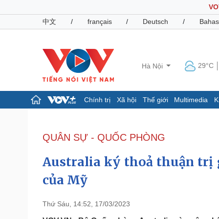
VO
中文
/
français
/
Deutsch
/
Bahas
29°C
Hà Nội
Chính trị
Xã hội
Thế giới
Multimedia
K
Chính trị
Xã hội
Đảng
Tin 24h
QUÂN SỰ - QUỐC PHÒNG
Tổ chức nhân sự
Dự báo thời tiết
Quốc hội
Giáo dục
Australia ký thoả thuận tr
Nhận diện sự thật
Dấu ấn VOV
Việc làm
của Mỹ
Biển đảo
Pháp luật
Quân sự - Quốc phòng
Thứ Sáu, 14:52, 17/03/2023
Vụ án
Vũ khí