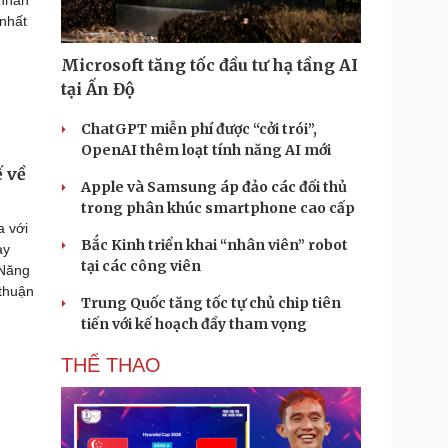
 nhất
Microsoft tăng tốc đầu tư hạ tầng AI
tại Ấn Độ
ChatGPT miễn phí được “cởi trói”,
OpenAI thêm loạt tính năng AI mới
ế về
Apple và Samsung áp đảo các đối thủ
trong phân khúc smartphone cao cấp
a với
Bắc Kinh triển khai “nhân viên” robot
ày
tại các công viên
 Năng
 thuận
Trung Quốc tăng tốc tự chủ chip tiên
tiến với kế hoạch đầy tham vọng
THỂ THAO