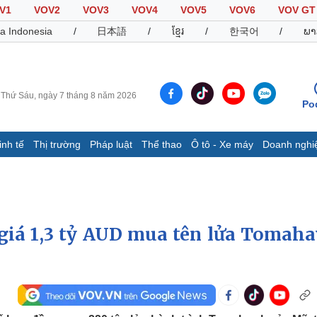
V1
VOV2
VOV3
VOV4
VOV5
VOV6
VOV GT
a Indonesia
/
日本語
/
ខ្មែរ
/
한국어
/
ພາ
Thứ Sáu, ngày 7 tháng 8 năm 2026
Po
inh tế
Thị trường
Pháp luật
Thể thao
Ô tô - Xe máy
Doanh nghi
Thế giới
Multimedia
K
Quan sát
Video
B
Cuộc sống đó đây
Ảnh
K
Hồ sơ
E-Magazine
ị giá 1,3 tỷ AUD mua tên lửa Tomah
Infographic
Thể thao
Ô tô - Xe máy
D
Bóng đá
Ô tô
T