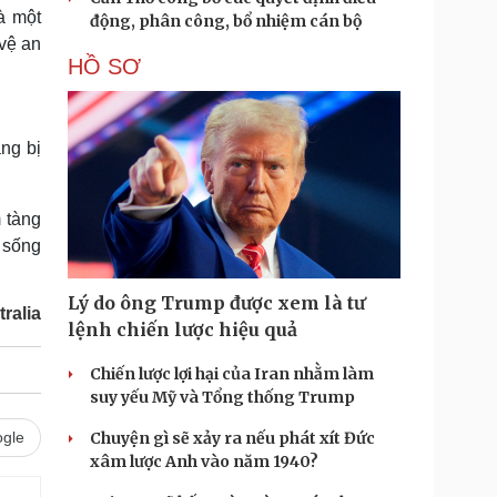
à một
động, phân công, bổ nhiệm cán bộ
vệ an
HỒ SƠ
ng bị
m tàng
ò sống
Lý do ông Trump được xem là tư
ralia
lệnh chiến lược hiệu quả
Chiến lược lợi hại của Iran nhằm làm
suy yếu Mỹ và Tổng thống Trump
gle
Chuyện gì sẽ xảy ra nếu phát xít Đức
xâm lược Anh vào năm 1940?