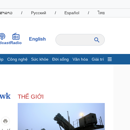
ສາລາວ
/
Русский
/
Español
/
ไทย
English
dcast
Radio
ệp
Công nghệ
Sức khỏe
Đời sống
Văn hóa
Giải trí
inh tế
Thị trường
ất động sản
Giá vàng
hởi nghiệp
Tiêu dùng
Tỷ giá
awk
THẾ GIỚI
Chứng khoán
Giá cà phê
oanh nghiệp
Công nghệ
hông tin doanh nghiệp
Sành điệu