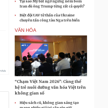
Tại sao Mỹ bất ngờ ngừng ném bom
Iran dù ông Trump từng rất cả quyết?
.
Biệt đội UAV tử thần của Ukraine
chuyên tấn công tàu Nga trên biển
VĂN HÓA
“Chạm Việt Nam 2026”: Cùng thế
hệ trẻ nuôi dưỡng văn hóa Việt trên
không gian số
Hiệu sách cũ, không gian sáng tạo
mang nhiều giá trị cần gìn giữ