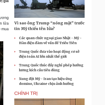
ị giá
Doanh nghiệp 24h
Tin Công nghệ
Doanh nhân
Trải nghiệm
ì cộng đồng
Chuyển đổi số
(tương
Vì sao ông Trump “nóng mặt” trước
n lửa
u lịch
Podcast
tin Mỹ thiếu tên lửa?
sẽ mua
Tư vấn
Câu chuyện thời sự
Săn Tour
Đọc truyện đêm khuya
Các quan chức ngoại giao Nhật - Mỹ -
heck-in
Cửa sổ tình yêu
Hàn điện đàm về vấn đề Triều Tiên
Kể chuyện cho bé
Trung Quốc đưa vào hoạt động cơ sở
Hạt giống tâm hồn
điện toán AI lớn nhất thế giới
Trung Quốc thúc đẩy nghỉ phép hưởng
lương kích cầu tiêu dùng
Xung đột Mỹ - Iran tạo hiệu ứng
domino, Ukraine chịu ảnh hưởng
CHÍNH TRỊ