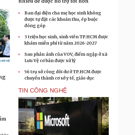
nhiều để được hỗ trợ tốt hơn
Ban đại diện cha mẹ học sinh không
được tự đặt các khoản thu, ép buộc
đóng góp
3 triệu học sinh, sinh viên TP.HCM được
khám miễn phí từ năm 2026-2027
Sau phản ánh của VOV, điểm ngập ở xã
Lưu Vệ cơ bản được xử lý
56 trụ sở công dôi dư ở TP.HCM được
chuyển thành cơ sở y tế, giáo dục
TIN CÔNG NGHỆ
gầm
 nhân