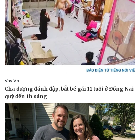
Thể thao
Ô tô - Xe máy
Bóng đá
Ô tô
Lịch thi đấu bóng đá
Xe máy
Thế giới thể thao
Tư vấn
eSports
Hậu trường