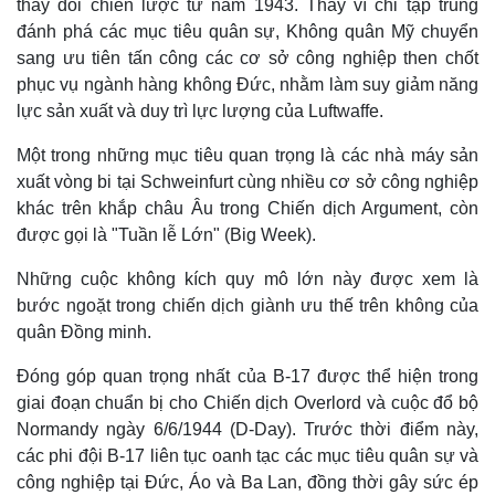
thay đổi chiến lược từ năm 1943. Thay vì chỉ tập trung
đánh phá các mục tiêu quân sự, Không quân Mỹ chuyển
sang ưu tiên tấn công các cơ sở công nghiệp then chốt
phục vụ ngành hàng không Đức, nhằm làm suy giảm năng
lực sản xuất và duy trì lực lượng của Luftwaffe.
Một trong những mục tiêu quan trọng là các nhà máy sản
xuất vòng bi tại Schweinfurt cùng nhiều cơ sở công nghiệp
khác trên khắp châu Âu trong Chiến dịch Argument, còn
được gọi là "Tuần lễ Lớn" (Big Week).
Những cuộc không kích quy mô lớn này được xem là
bước ngoặt trong chiến dịch giành ưu thế trên không của
quân Đồng minh.
Đóng góp quan trọng nhất của B-17 được thể hiện trong
Kinh tế
Thị trường
giai đoạn chuẩn bị cho Chiến dịch Overlord và cuộc đổ bộ
Bất động sản
Giá vàng
Normandy ngày 6/6/1944 (D-Day). Trước thời điểm này,
Khởi nghiệp
Tiêu dùng
các phi đội B-17 liên tục oanh tạc các mục tiêu quân sự và
Tỷ giá
công nghiệp tại Đức, Áo và Ba Lan, đồng thời gây sức ép
Chứng khoán