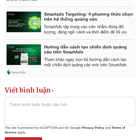
Vụ án
Vũ khí
Tin nóng
Việt Nam
Smartads Targeting: 4 phương thức chọn
Tư vấn luật
Phân tích
trên hệ thống quảng cáo
SmartAds tập trung vào việc nhắm đúng đối
tượng, đúng ngữ cảnh và thời điểm để tối ưu.
Hướng dẫn cách tạo chiến dịch quảng
cáo trên SmartAds
Tham khảo ngay trọn bộ hướng dẫn cách tạo
một chiến dịch quảng cáo mới trên SmartAds.
Viết bình luận
This site is protected by reCAPTCHA and the Google
Privacy Policy
and
Terms of
Service
apply.