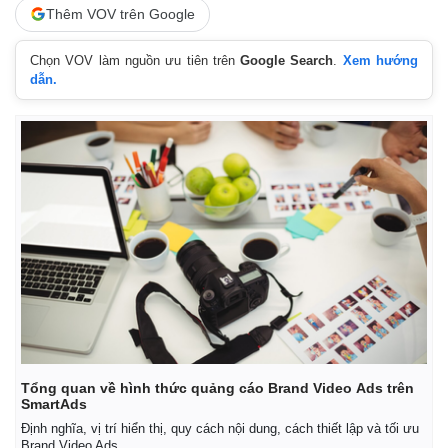
Thêm VOV trên Google
Chọn VOV làm nguồn ưu tiên trên
Google Search
.
Xem hướng
dẫn.
Tổng quan về hình thức quảng cáo Brand Video Ads trên
SmartAds
Pháp luật
Quân sự - Quốc phòng
Định nghĩa, vị trí hiển thị, quy cách nội dung, cách thiết lập và tối ưu
Brand Video Ads.