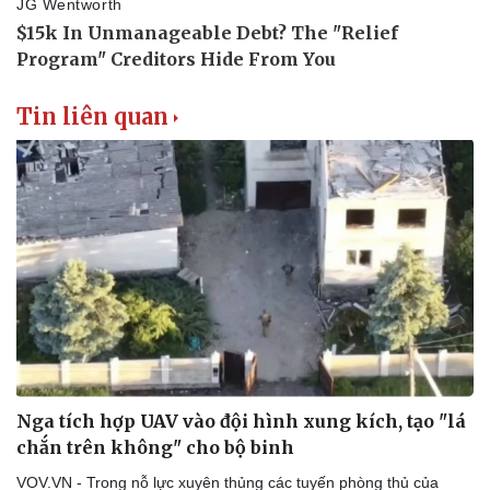
Doanh nghiệp
Công nghệ
Tin liên quan
Thông tin doanh nghiệp
Sành điệu
Doanh nghiệp 24h
Tin Công nghệ
Doanh nhân
Trải nghiệm
Vì cộng đồng
Chuyển đổi số
Nga tích hợp UAV vào đội hình xung kích, tạo "lá
chắn trên không" cho bộ binh
VOV.VN - Trong nỗ lực xuyên thủng các tuyến phòng thủ của