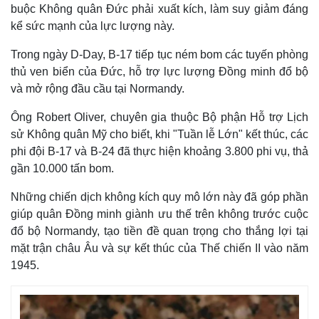
Giá cà phê
buộc Không quân Đức phải xuất kích, làm suy giảm đáng
kể sức mạnh của lực lượng này.
Trong ngày D-Day, B-17 tiếp tục ném bom các tuyến phòng
thủ ven biển của Đức, hỗ trợ lực lượng Đồng minh đổ bộ
và mở rộng đầu cầu tại Normandy.
Ông Robert Oliver, chuyên gia thuộc Bộ phận Hỗ trợ Lịch
sử Không quân Mỹ cho biết, khi "Tuần lễ Lớn" kết thúc, các
phi đội B-17 và B-24 đã thực hiện khoảng 3.800 phi vụ, thả
gần 10.000 tấn bom.
Những chiến dịch không kích quy mô lớn này đã góp phần
giúp quân Đồng minh giành ưu thế trên không trước cuộc
đổ bộ Normandy, tạo tiền đề quan trọng cho thắng lợi tại
mặt trận châu Âu và sự kết thúc của Thế chiến II vào năm
1945.