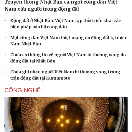
Truyền thông Nhật Bản ca ngợi công dân Việt
Nam cứu người trong động đất
Động đất ở Nhật Bản: Việt Nam kịp thời triển khai các
biện pháp bảo hộ công dân
Một công dân Việt Nam thiệt mạng do động đất tại miền
Nam Nhật Bản
Chưa có thông tin về người Việt Nam bị thương vong do
động đất tại Nhật Bản
Chưa ghi nhận người Việt Nam bị thương vong trong
trận động đất tại Kumamoto
Văn hóa
Giải trí
CÔNG NGHỆ
Sân khấu - Điện ảnh
Nghệ sĩ
Văn học
Thời trang
Âm nhạc
Sao Việt
Di sản