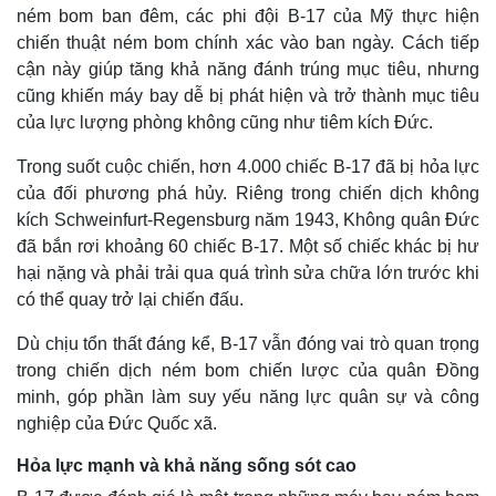
ném bom ban đêm, các phi đội B-17 của Mỹ thực hiện
chiến thuật ném bom chính xác vào ban ngày. Cách tiếp
cận này giúp tăng khả năng đánh trúng mục tiêu, nhưng
cũng khiến máy bay dễ bị phát hiện và trở thành mục tiêu
của lực lượng phòng không cũng như tiêm kích Đức.
Trong suốt cuộc chiến, hơn 4.000 chiếc B-17 đã bị hỏa lực
của đối phương phá hủy. Riêng trong chiến dịch không
kích Schweinfurt-Regensburg năm 1943, Không quân Đức
đã bắn rơi khoảng 60 chiếc B-17. Một số chiếc khác bị hư
hại nặng và phải trải qua quá trình sửa chữa lớn trước khi
có thể quay trở lại chiến đấu.
Thế giới
Multimedia
Dù chịu tổn thất đáng kể, B-17 vẫn đóng vai trò quan trọng
Quan sát
Video
trong chiến dịch ném bom chiến lược của quân Đồng
Cuộc sống đó đây
Ảnh
Hồ sơ
E-Magazine
minh, góp phần làm suy yếu năng lực quân sự và công
Infographic
nghiệp của Đức Quốc xã.
Hỏa lực mạnh và khả năng sống sót cao