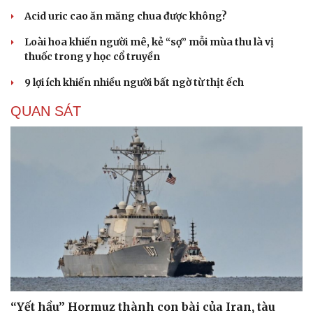
Acid uric cao ăn măng chua được không?
Loài hoa khiến người mê, kẻ “sợ” mỗi mùa thu là vị
thuốc trong y học cổ truyền
9 lợi ích khiến nhiều người bất ngờ từ thịt ếch
QUAN SÁT
“Yết hầu” Hormuz thành con bài của Iran, tàu