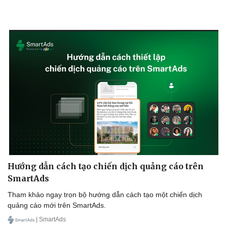
Sức khỏe
Đời sống
Dinh dưỡng - món ngon
Nhà đẹp
Cây thuốc
Blog
Sản phụ khoa
Tình yêu - Gia đình
Nhi khoa
Nam khoa
Làm đẹp - giảm cân
Phòng mạch online
Hướng dẫn cách tạo chiến dịch quảng cáo trên
Ăn sạch sống khỏe
SmartAds
Tham khảo ngay trọn bộ hướng dẫn cách tạo một chiến dịch
quảng cáo mới trên SmartAds.
| SmartAds