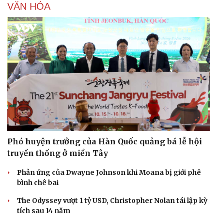
VĂN HÓA
Phó huyện trưởng của Hàn Quốc quảng bá lễ hội
truyền thống ở miền Tây
Du lịch
Podcast
Phản ứng của Dwayne Johnson khi Moana bị giới phê
bình chê bai
Tư vấn
Câu chuyện thời sự
Săn Tour
Đọc truyện đêm khuya
The Odyssey vượt 1 tỷ USD, Christopher Nolan tái lập kỳ
check-in
Cửa sổ tình yêu
tích sau 14 năm
Kể chuyện cho bé