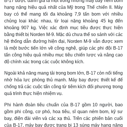
B-17 được đánh giá là một trong những máy bay ném bom
hạng nặng hiệu quả nhất của Mỹ trong Thế chiến II. Máy
bay có thể mang tối đa khoảng 7,9 tấn bom với nhiều
chủng loại khác nhau, từ loại nặng khoảng 45 kg đến
khoảng 907 kg. Việc xác định mục tiêu được thực hiện
bằng thiết bị Norden M-9. Mặc dù chưa thể so sánh với các
hệ thống dẫn đường hiện đại, Norden M-9 vẫn được xem
là một bước tiến lớn về công nghệ, giúp các phi đội B-17
tấn công hiệu quả nhiều mục tiêu chiến lược và nâng cao
độ chính xác trong các cuộc không kích.
Ngoài khả năng mang tải trọng bom lớn, B-17 còn nổi tiếng
nhờ hỏa lực phòng thủ mạnh. Máy bay được thiết kế để
chống trả các cuộc tấn công từ tiêm kích đối phương trong
quá trình thực hiện nhiệm vụ.
Phi hành đoàn tiêu chuẩn của B-17 gồm 10 người, bao
gồm phi công, cơ phó, hoa tiêu, sĩ quan ném bom, kỹ sư
bay, điện đài viên và các xạ thủ. Trên các phiên bản cuối
của B-17, máy bay được trang bị 13 súng máy hạng nặng