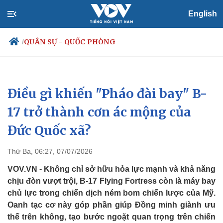
English
QUÂN SỰ - QUỐC PHÒNG
/
Điều gì khiến "Pháo đài bay" B-
Chính trị
Xã hội
Đảng
Tin 24h
17 trở thành cơn ác mộng của
Tổ chức nhân sự
Dự báo thời tiết
Đức Quốc xã?
Quốc hội
Giáo dục
Nhận diện sự thật
Dấu ấn VOV
Việc làm
Thứ Ba, 06:27, 07/07/2026
Biển đảo
VOV.VN - Không chỉ sở hữu hỏa lực mạnh và khả năng
chịu đòn vượt trội, B-17 Flying Fortress còn là máy bay
chủ lực trong chiến dịch ném bom chiến lược của Mỹ.
Oanh tạc cơ này góp phần giúp Đồng minh giành ưu
thế trên không, tạo bước ngoặt quan trọng trên chiến